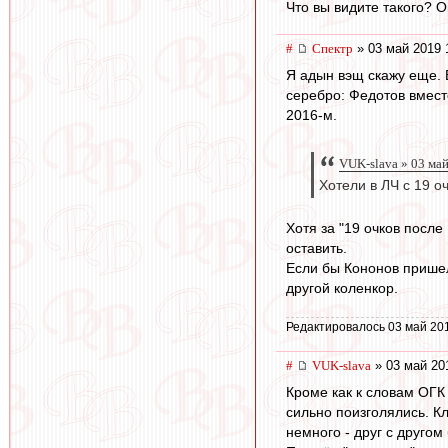
Что вы видите такого? 
#
Спектр
» 03 май 2019 
Я адын вэщ скажу еще. 
серебро: Федотов вмест
2016-м.
VUK-slava » 03 ма
Хотели в ЛЧ с 19 о
Хотя за "19 очков после
оставить.
Если бы Кононов пришел,
другой коленкор.
Редактировалось 03 май 20
#
VUK-slava
» 03 май 20
Кроме как к словам ОГК
сильно поизголялись. Кл
немного - друг с другом 