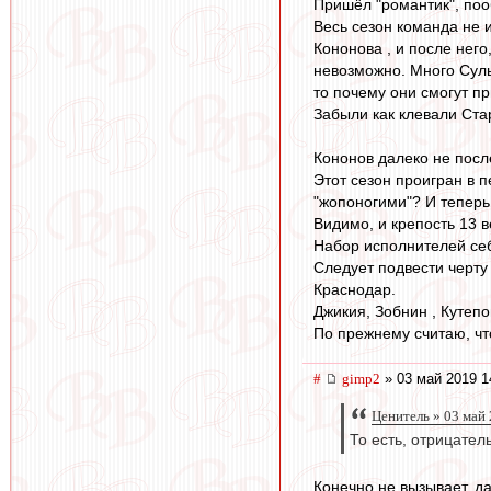
Пришёл "романтик", пооб
Весь сезон команда не 
Кононова , и после него
невозможно. Много Сул
то почему они смогут п
Забыли как клевали Ста
Кононов далеко не посл
Этот сезон проигран в п
"жопоногими"? И теперь
Видимо, и крепость 13 
Набор исполнителей себ
Следует подвести черту
Краснодар.
Джикия, Зобнин , Кутепо
По прежнему считаю, чт
#
gimp2
» 03 май 2019 1
Ценитель » 03 май
То есть, отрицател
Конечно не вызывает, да