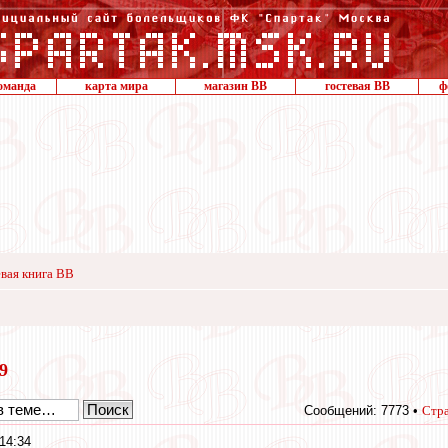
оманда
карта мира
магазин ВВ
гостевая ВВ
ф
вая книга ВВ
19
Сообщений: 7773 •
Стр
14:34