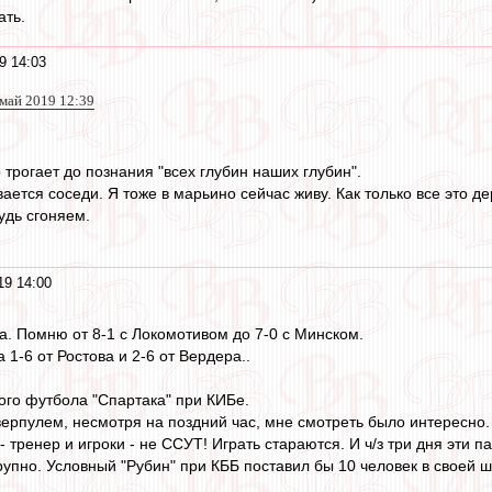
ать.
9 14:03
 май 2019 12:39
трогает до познания "всех глубин наших глубин".
ается соседи. Я тоже в марьино сейчас живу. Как только все это д
удь сгоняем.
19 14:00
. Помню от 8-1 с Локомотивом до 7-0 с Минском.
 1-6 от Ростова и 2-6 от Вердера..
ого футбола "Спартака" при КИБе.
верпулем, несмотря на поздний час, мне смотреть было интересно.
- тренер и игроки - не ССУТ! Играть стараются. И ч/з три дня эти
рупно. Условный "Рубин" при КББ поставил бы 10 человек в своей ш