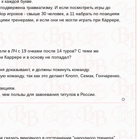
 к каждой букве.
и подвержена травматизму. И если посмотреть игры до
абор игроков - свыше 30 человек, а 11 набрать по позициям
ми тренерами, и если они не могли играть при Каррере,
ели в ЛЧ с 19 очками после 14 туров? С теми же
и Каррере и в основу не попадал?
ня доказывают, и должны покинуть команду.
ю команду, так как это делают Клопп, Семак, Гончаренко,
озициям.
 чем пользы для завоевания титулов в России.
ак сказать виновного в отстранении "народного тренера"