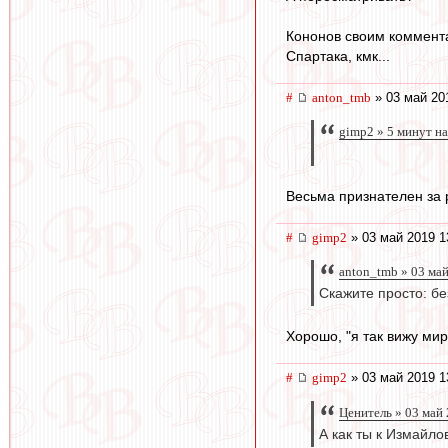
Кононов своим коммента
Спартака, кмк...
#
anton_tmb
» 03 май 20
gimp2 » 5 минут на
Весьма признателен за 
#
gimp2
» 03 май 2019 1
anton_tmb » 03 ма
Скажите просто: без
Хорошо, "я так вижу мир
#
gimp2
» 03 май 2019 1
Ценитель » 03 май
А как ты к Измайло