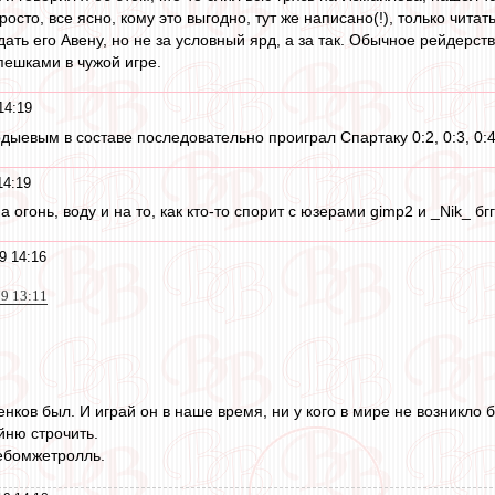
росто, все ясно, кому это выгодно, тут же написано(!), только чит
ать его Авену, но не за условный ярд, а за так. Обычное рейдерство
пешками в чужой игре.
14:19
рдыевым в составе последовательно проиграл Спартаку 0:2, 0:3, 0:4 
14:19
 огонь, воду и на то, как кто-то спорит с юзерами gimp2 и _Nik_ бгг
9 14:16
19 13:11
енков был. И играй он в наше время, ни у кого в мире не возникло 
йню строчить.
ебомжетролль.