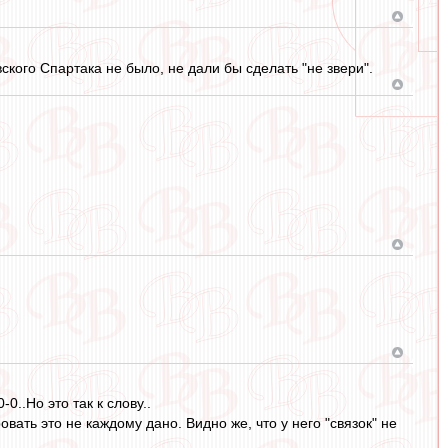
овского Спартака не было, не дали бы сделать "не звери".
..Но это так к слову..
вать это не каждому дано. Видно же, что у него "связок" не