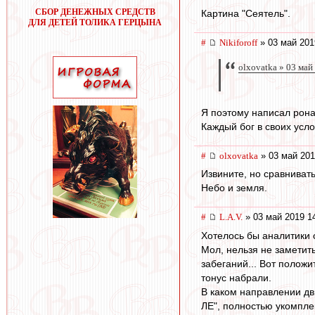
СБОР ДЕНЕЖНЫХ СРЕДСТВ
Картина "Сеятель".
ДЛЯ ДЕТЕЙ ТОЛИКА ГЕРЦЫНА
#
Nikiforoff
» 03 май 201
olxovatka » 03 май
Я поэтому написал ронал
Каждый бог в своих усло
#
olxovatka
» 03 май 201
Извините, но сравнивать
Небо и земля.
#
L.А.V.
» 03 май 2019 1
Хотелось бы аналитики 
Мол, нельзя не заметить
забеганий... Вот положи
тонус набрали.
В каком направлении дв
ЛЕ", полностью укомпле