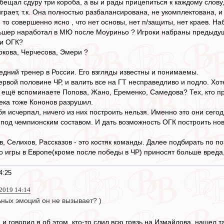
ещал сдуру три короба, а вы и рады прицепиться к каждому слову,
играет, т.к. Она полностью разбалансирована, не укомплектована, 
, то совершенно ясно , что нет основы, нет п/защиты, нет краев. Н
ьшер наработал в МЮ после Моуриньо ? Игроки набраны предыдущи
ри ОГК?
ркова, Черчесова, Эмери ?
едний тренер в России. Его взгляды известны и понимаемы.
ервой половине ЧР, и валить все на ГТ несправедливо и подло. Хот
 ещё вспоминаете Попова, Жано, Еременко, Самедова? Тех, кто пр
века тоже Кононов разрушил.
я исчерпал, ничего из них построить нельзя. Именно это они сегод
 под чемпионским составом. И дать возможность ОГК построить нову
в, Селихов, Рассказов - это костяк команды. Далее подбирать по п
о игры в Европе(кроме после победы в ЧР) приносят больше вреда,
4:25
 2019 14:14
ьных эмоций он не вызывает? )
 и говорил я об этом, кто-то слил всю грязь на Измайлова, нашел т