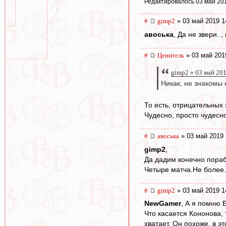
Редактировалось 03 май 20
#
gimp2
» 03 май 2019 1
авоська
, Да не звери..
#
Ценитель
» 03 май 201
gimp2 » 03 май 20
Никак, не знакомы 
То есть, отрицательных
Чудесно, просто чудесно
#
авоська
» 03 май 2019 
gimp2
,
Да дадим конечно пораб
Четыре матча.Не более.
#
gimp2
» 03 май 2019 1
NewGamer
, А я помню 
Что касается Кононова, 
хватает. Он похоже, в э