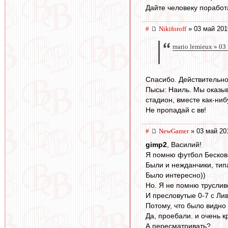
Дайте человеку поработ
#
Nikiforoff
» 03 май 201
mario lemieux » 03
Спасибо. Действительно 
Пысы: Наиль. Мы оказыв
стадион, вместе как-ниб
Не пропадай с вв!
#
NewGamer
» 03 май 20
gimp2
, Василий!
Я помню футбол Бескова
Были и нежданчики, типа
Было интересно))
Но. Я не помню труслив
И пресловутые 0-7 с Ли
Потому, что было видно 
Да, проебали. и очень к
А пересматривать?