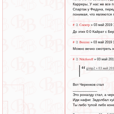
Карреры, У нас же все п
Спартак у Федуна, перед
понимая, что являются 
#
Спектр
» 03 май 2019 
До этих 0:0 Кайрат с Бе
#
Berzini
» 03 май 2019 
Можно вечно смотреть на
#
Nikiforoff
» 03 май 201
gimp2 » 03 май 20
Вот Черенков стал
____________
Это роналду стал, а чер
Иди нафиг. Задолбал ху
Ты либо тупой либо кон