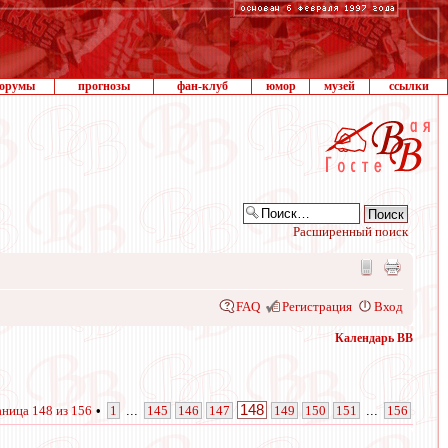
орумы
прогнозы
фан-клуб
юмор
музей
ссылки
Расширенный поиск
FAQ
Регистрация
Вход
Календарь ВВ
148
аница
148
из
156
•
1
...
145
146
147
149
150
151
...
156