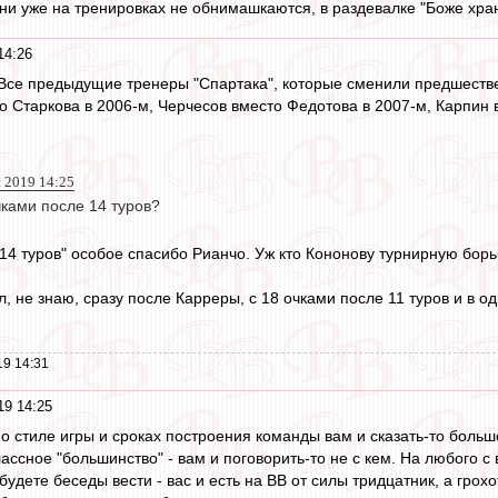
Они уже на тренировках не обнимашкаются, в раздевалке "Боже хра
14:26
Все предыдущие тренеры "Спартака", которые сменили предшестве
о Старкова в 2006-м, Черчесов вместо Федотова в 2007-м, Карпин 
й 2019 14:25
чками после 14 туров?
 14 туров" особое спасибо Рианчо. Уж кто Кононову турнирную борьбу
 не знаю, сразу после Карреры, с 18 очками после 11 туров и в од
19 14:31
19 14:25
 о стиле игры и сроках построения команды вам и сказать-то боль
ассное "большинство" - вам и поговорить-то не с кем. На любого с
будете беседы вести - вас и есть на ВВ от силы тридцатник, а грохо