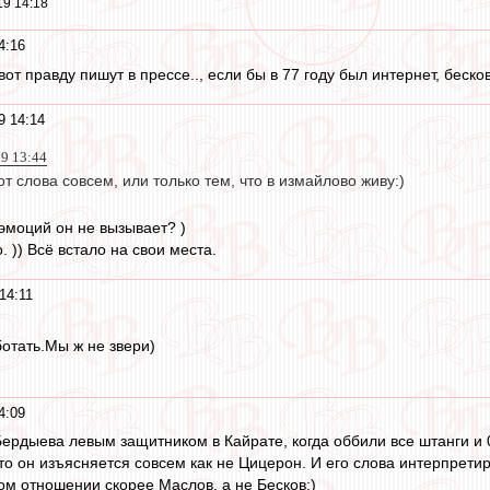
19 14:18
4:16
, вот правду пишут в прессе.., если бы в 77 году был интернет, беск
9 14:14
19 13:44
от слова совсем, или только тем, что в измайлово живу:)
 эмоций он не вызывает? )
. )) Всё встало на свои места.
14:11
отать.Мы ж не звери)
4:09
Бердыева левым защитником в Кайрате, когда оббили все штанги и 0-0
то он изъясняется совсем как не Цицерон. И его слова интерпретиро
том отношении скорее Маслов, а не Бесков:)