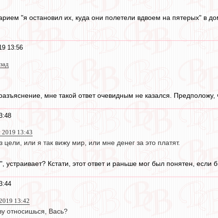
рием "я остановил их, куда они полетели вдвоем на пятерых" в до
19 13:56
зад
разъяснение, мне такой ответ очевидным не казался. Предположу, 
3:48
й 2019 13:43
 цели, или я так вижу мир, или мне денег за это платят.
", устраивает? Кстати, этот ответ и раньше мог был понятен, если 
3:44
 2019 13:42
ву относишься, Вась?