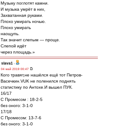
Музыку поглотят камни.
И музыка умрёт в них,
Захватанная руками.
Плохо умирать ночью.
Плохо умирать
наощупь.
Так значит слепым — проще.
Cлепой идёт
через площадь.»
slava1
-
04 май 2019 00:47
Кого травят,не нашёлся ещё тот Петров-
Васечкин.VUK не поленился поднять
статистику по Антохе.И вышел ПУК.
16/17
C Промесом : 18-2-5
без оного: 3-1-0
17/18
C Промесом: 13-7-6
без оного: 3-1-0