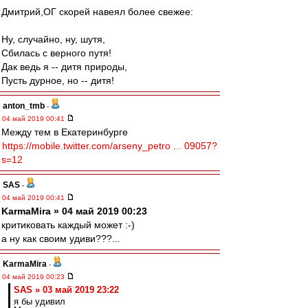
Дмитрий,ОГ скорей навеял более свежее:
Ну, случайно, ну, шутя,
Сбилась с верного путя!
Дак ведь я -- дитя природы,
Пусть дурное, но -- дитя!
anton_tmb
-
04 май 2019 00:41
Между тем в Екатеринбурге
https://mobile.twitter.com/arseny_petro ... 09057?
s=12
SAS
-
04 май 2019 00:41
KarmaMira » 04 май 2019 00:23
критиковать каждый может :-)
а ну как своим удиви???...
KarmaMira
-
04 май 2019 00:23
SAS » 03 май 2019 23:22
я бы удивил