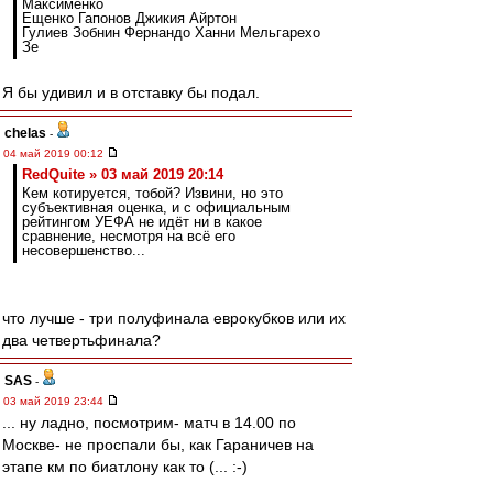
Максименко
Ещенко Гапонов Джикия Айртон
Гулиев Зобнин Фернандо Ханни Мельгарехо
Зе
Я бы удивил и в отставку бы подал.
chelas
-
04 май 2019 00:12
RedQuite » 03 май 2019 20:14
Кем котируется, тобой? Извини, но это
субъективная оценка, и с официальным
рейтингом УЕФА не идёт ни в какое
сравнение, несмотря на всё его
несовершенство...
что лучше - три полуфинала еврокубков или их
два четвертьфинала?
SAS
-
03 май 2019 23:44
... ну ладно, посмотрим- матч в 14.00 по
Москве- не проспали бы, как Гараничев на
этапе км по биатлону как то (... :-)