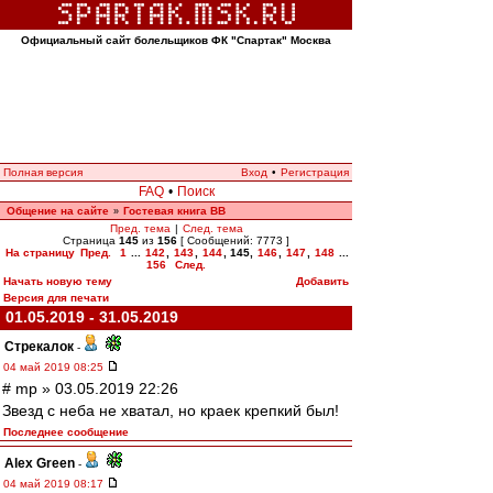
Официальный сайт болельщиков ФК "Спартак" Москва
Полная версия
Вход
•
Регистрация
FAQ
•
Поиск
Общение на сайте
Гостевая книга ВВ
»
Пред. тема
|
След. тема
Страница
145
из
156
[ Сообщений: 7773 ]
На страницу
Пред.
1
...
142
,
143
,
144
,
145
,
146
,
147
,
148
...
156
След.
Начать новую тему
Добавить
Версия для печати
01.05.2019 - 31.05.2019
Стрекалок
-
04 май 2019 08:25
# mp » 03.05.2019 22:26
Звезд с неба не хватал, но краек крепкий был!
Последнее сообщение
Alex Green
-
04 май 2019 08:17