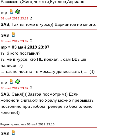
Рассказов,Жиго,Бокетти,Кутепов,Адриано...
mp
-
03 май 2019 23:13
SAS
, Так ты тоже в курсе)) Вариантов не много.
SAS
-
03 май 2019 23:09
mp » 03 май 2019 23:07
ты б кого поставил?
ты же в курсе, кто НЕ поехал... сам ВВыше
написал :-)
... так не честно - в мессагу дописывать ( ... -)))
mp
-
03 май 2019 23:07
SAS
, Саня!)))Завтра посмотрим)) Если
жопоноги считают,что Уралу можно пребывать
постоянно при любом тренере то бесполезно
конечно))
Редактировалось 03 май 2019 23:10
SAS
-