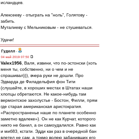
исландцев.
Алексееву - отыграть на "ноль", Голятову -
забить.
Муталиеву с Мельниковым - не стушеваться.
Удачи!
Гуделл
-
04 май 2019 07:50
Valex1956
, Валя, извини, что по-эстонски (хоть
меня ты, собственно, ни о чем и не
спрашивал))), вчера руки не дошли. Про
Эдварда де Филадельфия фон Тити
(слушайте, в хороших местах в Штатах наши
хлопцы обретаются. Не какое-нибудь там
вермонтское захолустье - Бостон, Филли, прям
где старая американская аристократия.
«Распространенье наше по планете особенно
заметно вдалеке»). Он не как Курчат, которого
никто не банил, а он самоудалился. Равно как
и миб83, кстати. Эдди как раз в очередной бан
влетел не сам, а токмо волею забанивших его