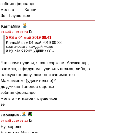
зобнин фернандо
мельга---- --Ханни
Зе - Глушенков
KarmaMira
-
04 май 2019 01:23
SAS » 04 май 2019 00:41
KarmaMira » 04 май 2019 00:23
критиковать каждый может
а ну как своим удиви???...
Что значит удиви, я ваш сарказм, Александр,
внемлю, с фидуном - удивить нельзя, либо, в
плохую сторону, чем он и занимается:
Максименко (удивительно)?
дк-джикия-Гапонов-ещенко
зобнин фернандо
мельга - игнатов - глушенков
зе
Леонидыч
-
04 май 2019 01:13
Ну, хорошо...
Я тоже за Массимо...