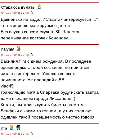
Стараюсь думать
-
03 май 2019 22:28
Давненько не видел :"Спартак интересуется ..."
То ли хорошо маскируемся ,то ли ...
Без слухов совсем скучно. 80 % постов-
перемывание косточек Кононову.
naivniy
-
03 май 2019 22:28
Василия flint с днем рождения. В последнее
время редко с тобой согласен, но при этом
читаю с интересом. Успехов во всех
начинаниях. Не пропадай с ВВ.
vlad45
трансляцию матча Спартака буду искать завтра
даже в славном городе Лиссабоне ;)
Кстати, пытались купить билеты на матч
Бенфики с каким то говном, а у них солд аут.
Удивлен такой посещаемостью честно говоря
mp
-
03 май 2019 22:26