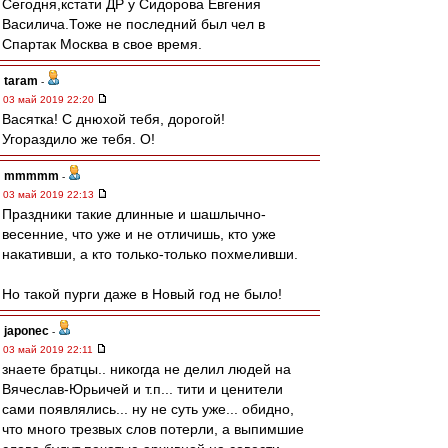
Сегодня,кстати ДР у Сидорова Евгения
Василича.Тоже не последний был чел в
Спартак Москва в свое время.
taram
-
03 май 2019 22:20
Васятка! С днюхой тебя, дорогой!
Угораздило же тебя. О!
mmmmm
-
03 май 2019 22:13
Праздники такие длинные и шашлычно-
весенние, что уже и не отличишь, кто уже
накативши, а кто только-только похмеливши.
Но такой пурги даже в Новый год не было!
japonec
-
03 май 2019 22:11
знаете братцы.. никогда не делил людей на
Вячеслав-Юрьичей и т.п... тити и ценители
сами появлялись... ну не суть уже... обидно,
что много трезвых слов потерли, а выпимшие