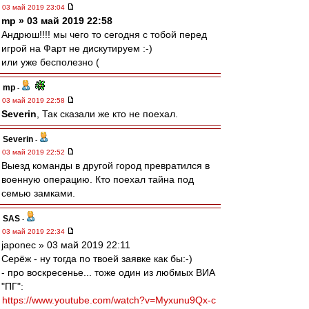
03 май 2019 23:04
mp » 03 май 2019 22:58
Андрюш!!!! мы чего то сегодня с тобой перед
игрой на Фарт не дискутируем :-)
или уже бесполезно (
mp
-
03 май 2019 22:58
Severin
, Так сказали же кто не поехал.
Severin
-
03 май 2019 22:52
Выезд команды в другой город превратился в
военную операцию. Кто поехал тайна под
семью замками.
SAS
-
03 май 2019 22:34
japonec » 03 май 2019 22:11
Серёж - ну тогда по твоей заявке как бы:-)
- про воскресенье... тоже один из любмых ВИА
"ПГ":
https://www.youtube.com/watch?v=Myxunu9Qx-c