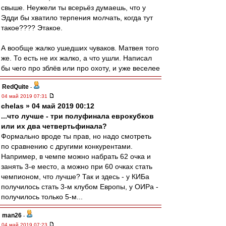
свыше. Неужели ты всерьёз думаешь, что у
Эдди бы хватило терпения молчать, когда тут
такое???? Этакое.
А вообще жалко ушедших чуваков. Матвея того
же. То есть не их жалко, а что ушли. Написал
бы чего про зблёв или про охоту, и уже веселее
RedQuite
-
04 май 2019 07:31
chelas » 04 май 2019 00:12
...что лучше - три полуфинала еврокубков
или их два четвертьфинала?
Формально вроде ты прав, но надо смотреть
по сравнению с другими конкурентами.
Например, в чемпе можно набрать 62 очка и
занять 3-е место, а можно при 60 очках стать
чемпионом, что лучше? Так и здесь - у КИБа
получилось стать 3-м клубом Европы, у ОИРа -
получилось только 5-м...
man26
-
04 май 2019 07:23