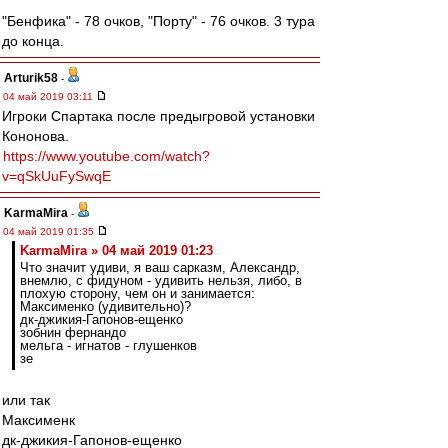
"Бенфика" - 78 очков, "Порту" - 76 очков. 3 тура
до конца.
Arturik58
-
04 май 2019 03:11
Игроки Спартака после предыгровой установки
Кононова.
https://www.youtube.com/watch?
v=qSkUuFySwqE
KarmaMira
-
04 май 2019 01:35
KarmaMira » 04 май 2019 01:23
Что значит удиви, я ваш сарказм, Александр,
внемлю, с фидуном - удивить нельзя, либо, в
плохую сторону, чем он и занимается:
Максименко (удивительно)?
дк-джикия-Гапонов-ещенко
зобнин фернандо
мельга - игнатов - глушенков
зе
или так
Максименк
дк-джикия-Гапонов-ещенко