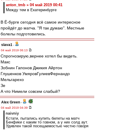
anton_tmb » 04 май 2019 00:41
Между тем в Екатеринбурге
В Ё-бурге сегодня всё самое интересное
пройдёт до матча. "Я так думаю". Местные
болелы подготовились.
slava1
-
04 май 2019 06:13
Спрогнозирую,вернее хотел бы видеть.
Макс
Зобнин Гапонов Джикия Айртон
Глушенков УмяровГулиевФернандо
Мельгарехо
Зе
А что Нимели совсем слабый?
Alex Green
-
04 май 2019 04:39
naivniy
Кстати, пытались купить билеты на матч
Бенфики с каким то говном, а у них солд аут.
Удивлен такой посещаемостью честно говоря