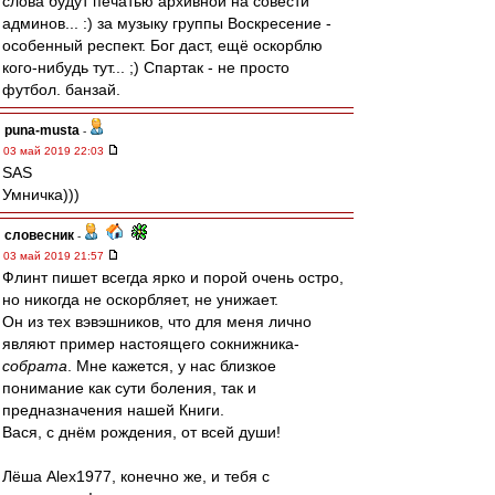
слова будут печатью архивной на совести
админов... :) за музыку группы Воскресение -
особенный респект. Бог даст, ещё оскорблю
кого-нибудь тут... ;) Спартак - не просто
футбол. банзай.
puna-musta
-
03 май 2019 22:03
SAS
Умничка)))
словесник
-
03 май 2019 21:57
Флинт пишет всегда ярко и порой очень остро,
но никогда не оскорбляет, не унижает.
Он из тех вэвэшников, что для меня лично
являют пример настоящего сокнижника-
собрата
. Мне кажется, у нас близкое
понимание как сути боления, так и
предназначения нашей Книги.
Вася, с днём рождения, от всей души!
Лёша Alex1977, конечно же, и тебя с