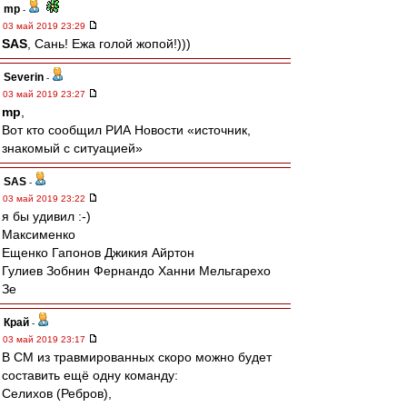
mp
-
03 май 2019 23:29
SAS
, Сань! Ежа голой жопой!)))
Severin
-
03 май 2019 23:27
mp
,
Вот кто сообщил РИА Новости «источник,
знакомый с ситуацией»
SAS
-
03 май 2019 23:22
я бы удивил :-)
Максименко
Ещенко Гапонов Джикия Айртон
Гулиев Зобнин Фернандо Ханни Мельгарехо
Зе
Край
-
03 май 2019 23:17
В СМ из травмированных скоро можно будет
составить ещё одну команду:
Селихов (Ребров),