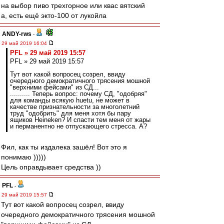
на выбор пиво трехгорное или квас вятский
а, есть ещё экто-100 от лукойла
ANDY-rws
-
29 май 2019 16:04
PFL » 29 май 2019 15:57
PFL » 29 май 2019 15:57
Тут вот какой вопросец созрел, ввиду
очередного демократичного трясения мошной
"верхними фейсами" из СД...
.......... Теперь вопрос: почему СД, "одобряя"
для команды всякую huetu, не может в
качестве признательности за многолетний
труд "одобрить" для меня хотя бы пару
ящиков Heineken? И спасти тем меня от жары
и перманентно не отпускающего стресса. А?
Фил, как ты издалека зашёл! Вот это я
понимаю )))))
Цель оправдывает средства ))
PFL
-
29 май 2019 15:57
Тут вот какой вопросец созрел, ввиду
очередного демократичного трясения мошной