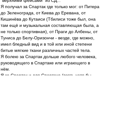
"верхними фейсами" из СД...
Я получал за Спартак где только мог: от Питера
до Зеленограда, от Киева до Еревана, от
Кишинёва до Кутаиси (Тбилиси тоже был, она
там ещё и музыкальная составляющая была, а
не только спортивная), от Праги до Албены, от
Туниса до Белу-Оризончи - везде, где можно,
имел бледный вид и в той или иной степени
битые мягкие ткани различных частей тела.
Я болею за Спартак дольше любого человека,
руководящего в Спартаке или играющего в
нём.
Я за Спартак и для Спартака (взять хотя бы
популяризацию среди населения страны -
причём не одной даже) сделал в сотню раз
больше, чем Спартак для меня и за меня.
Я ж блин, фактически, как на заводе "ветеран
предприятия" - ветеран Спартака, со стажем
уж скоро в 40 лет.
Теперь вопрос: почему СД, "одобряя" для
команды всякую huetu, не может в качестве
признательности за многолетний труд