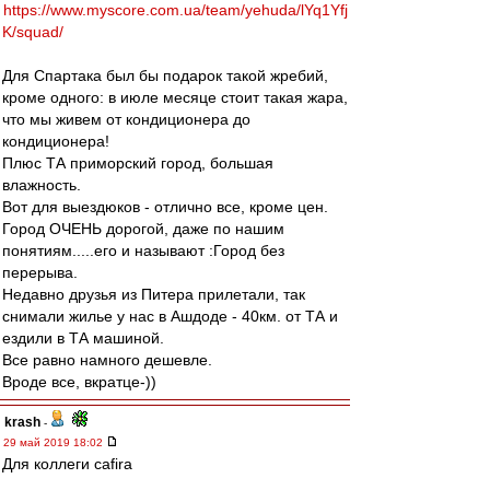
https://www.myscore.com.ua/team/yehuda/lYq1Yfj
K/squad/
Для Спартака был бы подарок такой жребий,
кроме одного: в июле месяце стоит такая жара,
что мы живем от кондиционера до
кондиционера!
Плюс ТА приморский город, большая
влажность.
Вот для выездюков - отлично все, кроме цен.
Город ОЧЕНЬ дорогой, даже по нашим
понятиям.....его и называют :Город без
перерыва.
Недавно друзья из Питера прилетали, так
снимали жилье у нас в Ашдоде - 40км. от ТА и
ездили в ТА машиной.
Все равно намного дешевле.
Вроде все, вкратце-))
krash
-
29 май 2019 18:02
Для коллеги cafirа