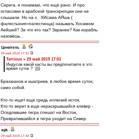
Серега, я понимаю, что ещё рано. И про
огласовки в арабской транскрипции они не
слышали. Но на х.. ХИсама АЯша (
фалястыния=палестинца) называть Хосамом
Аейшей? За что его так? Заранее? Как корабль
назовёшь...
Ценитель
-
29 май 2019 17:51
Terrious » 29 май 2019 17:01
Индусов какой касты вы предпочитаете в это
время суток ? :))))
Брахманов и кшатриев, в любое время суток,
само собой.
Кто-то ищет еще средь иллюзий исток,
Кто-то верит в еще нераскрывшийся клевер -
Оседлавшие тигра спешат на Восток,
Превратившийся в тигра уходит на Север.
agk
-
29 май 2019 17:49