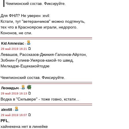
Чемпионский состав. Фиксируйте.
Для ФНЛ? Не уверен :evil:
Кстати, тут "ветеранчиков" можно подтянуть,
тех что в Красноярске играли, недорого.
Кононов, не спи.
Kid Amnesiac
-
29 май 2019 16:21
Левашов, Рассказов-Джикия-Гапонов-Айртон,
Зобнин-Гулиев-Умяров-какой-то швед,
Мелкадзе-Ещекакойтодзе
Чемпионский состав. Фиксируйте.
Леонидыч
-
29 май 2019 16:13
Водка в "Сильвере" - тоже говно, кстати...
alex68
-
29 май 2019 16:07
PFL
,
хайнекена нет в линейке