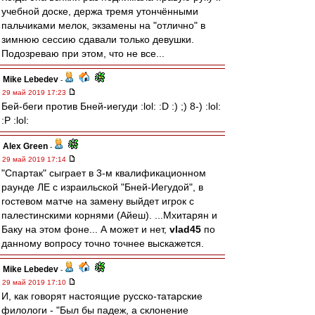
учебной доске, держа тремя утончёнными
пальчиками мелок, экзамены на "отлично" в
зимнюю сессию сдавали только девушки.
Подозреваю при этом, что не все...
Mike Lebedev
-
29 май 2019 17:23
Бей-беги против Бней-иегуди :lol: :D :) ;) 8-) :lol:
:P :lol:
Alex Green
-
29 май 2019 17:14
"Спартак" сыграет в 3-м квалификационном
раунде ЛЕ с израильской "Бней-Иегудой", в
гостевом матче на замену выйдет игрок с
палестинскими корнями (Айеш). ...Мхитарян и
Баку на этом фоне... А может и нет,
vlad45
по
данному вопросу точно точнее выскажется.
Mike Lebedev
-
29 май 2019 17:10
И, как говорят настоящие русско-татарские
филологи - "Был бы падеж, а склонение