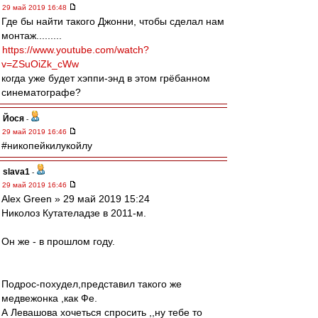
29 май 2019 16:48
Где бы найти такого Джонни, чтобы сделал нам
монтаж.........
https://www.youtube.com/watch?
v=ZSuOiZk_cWw
когда уже будет хэппи-энд в этом грёбанном
синематографе?
Йося
-
29 май 2019 16:46
#никопейкилукойлу
slava1
-
29 май 2019 16:46
Alex Green » 29 май 2019 15:24
Николоз Кутателадзе в 2011-м.
Он же - в прошлом году.
Подрос-похудел,представил такого же
медвежонка ,как Фе.
А Левашова хочеться спросить ,,ну тебе то