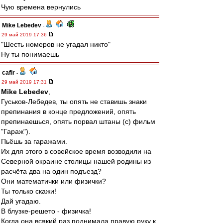
Чую времена вернулись
Mike Lebedev
-
29 май 2019 17:36
"Шесть номеров не угадал никто"
Ну ты понимаешь
cafir
-
29 май 2019 17:31
Mike Lebedev
,
Гуськов-Лебедев, ты опять не ставишь знаки
препинания в конце предложений, опять
препинаешься, опять порвал штаны (с) фильм
"Гараж").
Пьёшь за гаражами.
Их для этого в совейское время возводили на
Северной окраине столицы нашей родины из
расчёта два на один подъезд?
Они математички или физички?
Ты только скажи!
Дай угадаю.
В блузке-решето - физичка!
Когда она всякий раз поднимала правую руку к