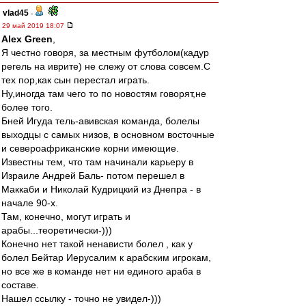
vlad45
-
29 май 2019 18:07
Alex Green
,
Я честно говоря, за местным футболом(кадур
регель на иврите) не слежу от слова совсем.С
тех пор,как сын перестал играть.
Ну,иногда там чего то по новостям говорят,не
более того.
Бней Игуда тель-авивская команда, болелы
выходцы с самых низов, в основном восточные
и североафриканские корни имеющие.
Известны тем, что там начинали карьеру в
Израиле Андрей Баль- потом перешел в
Маккаби и Николай Кудрицкий из Днепра - в
начале 90-х.
Там, конечно, могут играть и
арабы...теоретически-)))
Конечно нет такой ненависти болел , как у
болел Бейтар Иерусалим к арабским игрокам,
но все же в команде нет ни единого араба в
составе.
Нашел ссылку - точно не увидел-)))