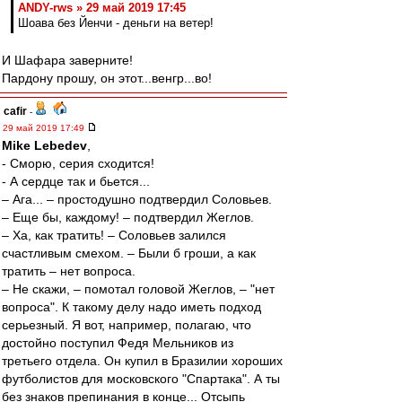
ANDY-rws » 29 май 2019 17:45
Шоава без Йенчи - деньги на ветер!
И Шафара заверните!
Пардону прошу, он этот...венгр...во!
cafir
-
29 май 2019 17:49
Mike Lebedev
,
- Сморю, серия сходится!
- А сердце так и бьется...
– Ага... – простодушно подтвердил Соловьев.
– Еще бы, каждому! – подтвердил Жеглов.
– Ха, как тратить! – Соловьев залился
счастливым смехом. – Были б гроши, а как
тратить – нет вопроса.
– Не скажи, – помотал головой Жеглов, – "нет
вопроса". К такому делу надо иметь подход
серьезный. Я вот, например, полагаю, что
достойно поступил Федя Мельников из
третьего отдела. Он купил в Бразилии хороших
футболистов для московского "Спартака". А ты
без знаков препинания в конце... Отсыпь