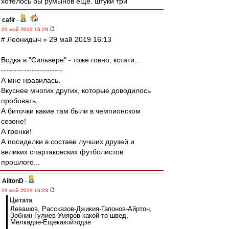
хотелось бы румынов ещё. штуки три
cafir
-
29 май 2019 16:29
# Леонидыч » 29 май 2019 16:13
Водка в "Сильвере" - тоже говно, кстати...
------------------------
А мне нравилась.
Вкуснее многих других, которые доводилось
пробовать.
А биточки какие там были в чемпионском
сезоне!
А гренки!
А посиделки в составе лучших друзей и
великих спартаковских футболистов
прошлого...
AiltonD
-
29 май 2019 16:23
Цитата
Левашов, Рассказов-Джикия-Гапонов-Айртон,
Зобнин-Гулиев-Умяров-какой-то швед,
Мелкадзе-Ещекакойтодзе