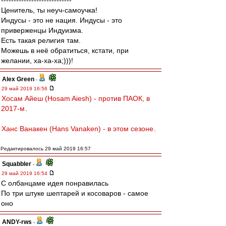
----------------------------
Ценитель, ты неуч-самоучка!
Индусы - это не нация. Индусы - это
приверженцы Индуизма.
Есть такая религия там.
Можешь в неё обратиться, кстати, при
желании, ха-ха-ха;)))!
Alex Green
-
29 май 2019 16:56
Хосам Айеш (Hosam Aiesh) - против ПАОК, в
2017-м
.
Ханс Ванакен (Hans Vanaken) - в этом сезоне
.
Редактировалось 29 май 2019 16:57
Squabbler
-
29 май 2019 16:54
С олбанцаме идея понравилась
По три штуке шептарей и косоваров - самое
оно
ANDY-rws
-