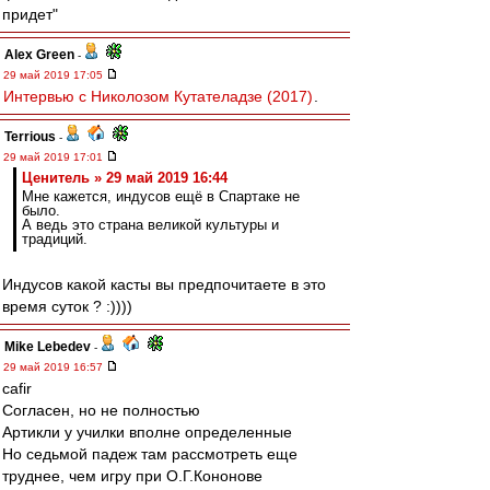
придет"
Alex Green
-
29 май 2019 17:05
Интервью с Николозом Кутателадзе (2017)
.
Terrious
-
29 май 2019 17:01
Ценитель » 29 май 2019 16:44
Мне кажется, индусов ещё в Спартаке не
было.
А ведь это страна великой культуры и
традиций.
Индусов какой касты вы предпочитаете в это
время суток ? :))))
Mike Lebedev
-
29 май 2019 16:57
cafir
Согласен, но не полностью
Артикли у училки вполне определенные
Но седьмой падеж там рассмотреть еще
труднее, чем игру при О.Г.Кононове