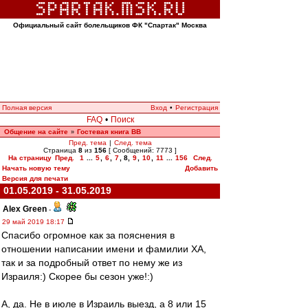
Официальный сайт болельщиков ФК "Спартак" Москва
Полная версия
Вход
•
Регистрация
FAQ
•
Поиск
Общение на сайте
Гостевая книга ВВ
»
Пред. тема
|
След. тема
Страница
8
из
156
[ Сообщений: 7773 ]
На страницу
Пред.
1
...
5
,
6
,
7
,
8
,
9
,
10
,
11
...
156
След.
Начать новую тему
Добавить
Версия для печати
01.05.2019 - 31.05.2019
Alex Green
-
29 май 2019 18:17
Спасибо огромное как за пояснения в
отношении написании имени и фамилии ХА,
так и за подробный ответ по нему же из
Израиля:) Скорее бы сезон уже!:)
А, да. Не в июле в Израиль выезд, а 8 или 15