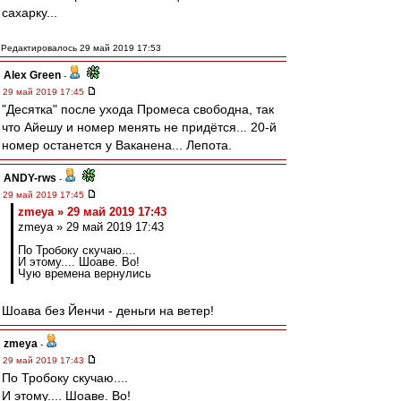
сахарку...
Редактировалось 29 май 2019 17:53
Alex Green
-
29 май 2019 17:45
"Десятка" после ухода Промеса свободна, так
что Айешу и номер менять не придётся... 20-й
номер останется у Ваканена... Лепота.
ANDY-rws
-
29 май 2019 17:45
zmeya » 29 май 2019 17:43
zmeya » 29 май 2019 17:43
По Тробоку скучаю....
И этому.... Шоаве. Во!
Чую времена вернулись
Шоава без Йенчи - деньги на ветер!
zmeya
-
29 май 2019 17:43
По Тробоку скучаю....
И этому.... Шоаве. Во!