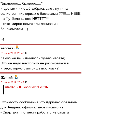
"Бравоооо... бравооо....." !!!!
и цветами их ещё забрасывают, ну типа
солистов - киркорвых с баскавами ??!!!.... НЕЕЕ
- в Футболе такого НЕТТТТ!!!!...
- тихо-мирно помахали лениво и к
банокоматам... (
:-)
авоська
-
01 июл 2019 20:45
Какую же вы извиняюсь хуйню несёте)
Это же надо настолько не разбираться в
игре,которую смотришь всю жизнь)
Жентяй
-
01 июл 2019 20:43
vlad45 » 01 июл 2019 20:16
Стоимость сообщения что Адриано обезьяна
для Андрея: официальное письмо из
«Спартака» по месту работу с не самым