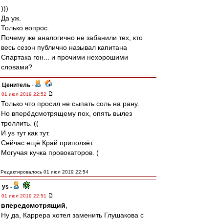
)))
Да уж.
Только вопрос.
Почему же аналогично не забанили тех, кто
весь сезон публично называл капитана
Спартака гон... и прочими нехорошими
словами?
Ценитель
-
01 июл 2019 22:52
Только что просил не сыпать соль на рану.
Но вперёдсмотрящему пох, опять вылез
троллить. ((
И ys тут как тут.
Сейчас ещё Край приползёт.
Могучая кучка провокаторов. (
Редактировалось 01 июл 2019 22:54
ys
-
01 июл 2019 22:51
впередсмотрящий
,
Ну да, Каррера хотел заменить Глушакова с