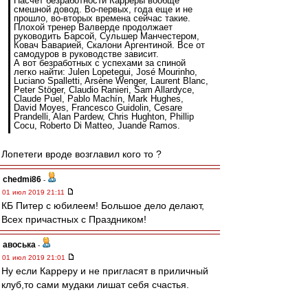
Насчет безработности Карреры вообще
смешной довод. Во-первых, года еще и не
прошло, во-вторых времена сейчас такие.
Плохой тренер Валверде продолжает
руководить Барсой, Сульшер Манчестером,
Ковач Баварией, Скалони Аргентиной. Все от
самодуров в руководстве зависит.
А вот безработных с успехами за спиной
легко найти: Julen Lopetegui, José Mourinho,
Luciano Spalletti, Arsène Wenger, Laurent Blanc,
Peter Stöger, Claudio Ranieri, Sam Allardyce,
Claude Puel, Pablo Machín, Mark Hughes,
David Moyes, Francesco Guidolin, Cesare
Prandelli, Alan Pardew, Chris Hughton, Phillip
Cocu, Roberto Di Matteo, Juande Ramos.
Лопетеги вроде возглавил кого то ?
chedmi86
-
01 июл 2019 21:11
КБ Питер с юбилеем! Большое дело делают,
Всех причастных с Праздником!
авоська
-
01 июл 2019 21:01
Ну если Карреру и не пригласят в приличный
клуб,то сами мудаки лишат себя счастья.