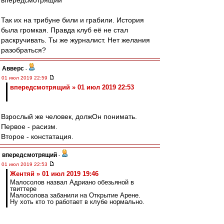
впередсмотрящий
Так их на трибуне били и грабили. История
была громкая. Правда клуб её не стал
раскручивать. Ты же журналист. Нет желания
разобраться?
Авверс
-
01 июл 2019 22:59
впередсмотрящий » 01 июл 2019 22:53
Взрослый же человек, должОн понимать.
Первое - расизм.
Второе - констатация.
впередсмотрящий
-
01 июл 2019 22:53
Жентяй » 01 июл 2019 19:46
Малосолов назвал Адриано обезьяной в
твиттере
Малосолова забанили на Открытие Арене.
Ну хоть кто то работает в клубе нормально.