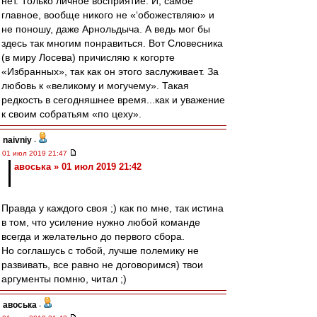
нет. Только личное восприятие. И, самое
главное, вообще никого не «‘обожествляю» и
не поношу, даже Арнольдыча. А ведь мог бы
здесь так многим понравиться. Вот Словесника
(в миру Лосева) причисляю к когорте
«Избранных», так как он этого заслуживает. За
любовь к «великому и могучему». Такая
редкость в сегодняшнее время...как и уважение
к своим собратьям «по цеху».
naivniy
-
01 июл 2019 21:47
авоська » 01 июл 2019 21:42
Правда у каждого своя ;) как по мне, так истина
в том, что усиление нужно любой команде
всегда и желательно до первого сбора.
Но соглашусь с тобой, лучше полемику не
развивать, все равно не договоримся) твои
аргументы помню, читал ;)
авоська
-