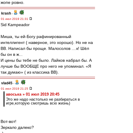
жопе ровно.
krash
-
01 июл 2019 21:31
Sid Kampeador
Миша, ты ей-Богу рафинированный
интеллигент ( наверное, это хорошо). Но не на
ВВ. Написал бы проще. Малосолов ....к! Шёл
бы он в ж...
И цены бы тебе не было. Лайков набрал бы. А
лучше бы ВООБЩЕ про него не упоминал. «Я
так думаю» ( из классика ВВ).
vlad45
-
01 июл 2019 21:25
авоська » 01 июл 2019 20:45
Это же надо настолько не разбираться в
игре,которую смотришь всю жизнь)
Вот-вот!
Зеркало далеко?