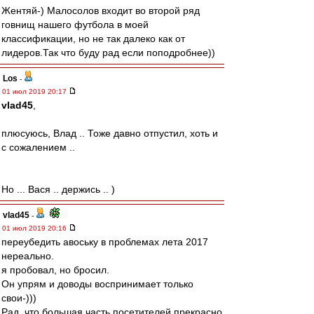
Жентяй-) Малосолов входит во второй ряд
говнищ нашего футбола в моей
классификации, но не так далеко как от
лидеров.Так что буду рад если поподробнее))
Los
-
01 июл 2019 20:17
vlad45
,
плюсуюсь, Влад .. Тоже давно отпустил, хоть и
с сожалением ..
Но ... Вася .. держись .. )
vlad45
-
01 июл 2019 20:16
переубедить авоську в проблемах лета 2017
нереально.
я пробовал, но бросил.
Он упрям и доводы воспринимает только
свои-)))
Рад, что большая часть посетителей прекрасно