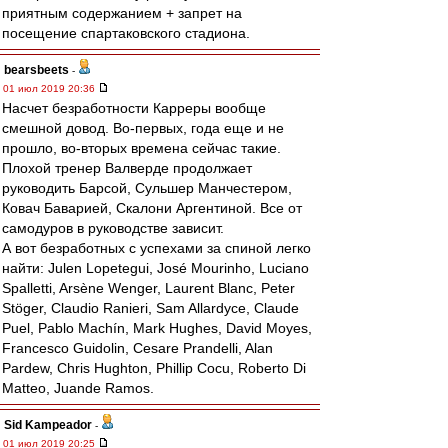
приятным содержанием + запрет на
посещение спартаковского стадиона.
bearsbeets
-
01 июл 2019 20:36
Насчет безработности Карреры вообще
смешной довод. Во-первых, года еще и не
прошло, во-вторых времена сейчас такие.
Плохой тренер Валверде продолжает
руководить Барсой, Сульшер Манчестером,
Ковач Баварией, Скалони Аргентиной. Все от
самодуров в руководстве зависит.
А вот безработных с успехами за спиной легко
найти: Julen Lopetegui, José Mourinho, Luciano
Spalletti, Arsène Wenger, Laurent Blanc, Peter
Stöger, Claudio Ranieri, Sam Allardyce, Claude
Puel, Pablo Machín, Mark Hughes, David Moyes,
Francesco Guidolin, Cesare Prandelli, Alan
Pardew, Chris Hughton, Phillip Cocu, Roberto Di
Matteo, Juande Ramos.
Sid Kampeador
-
01 июл 2019 20:25