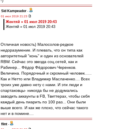
-)
Sid Kampeador
-
01 июл 2019 21:23
Жентяй » 01 июл 2019 20:43
Жентяй » 01 июл 2019 20:43
Отличная новость) Малосолов-редкое
недоразумение. И плевать, что он типа как
авторитетный "конь" и один из основателей
RBW. Сейчас это звезда соц.сетей, как и
Рабинер... Фёдор Фёдорович Черенков.
Величина. Порядочный и скромный человек......
Как и Нетто или Владимир Маслаченко.... Всех
троих уже давно нету с нами. И эти люди и
спартаковцы- никогда бы не додумались
заводить аккаунты в FB, Твиттерах, чтобы себя
каждый день пиарить по 100 раз... Они были
выше всего. И как же плохо, что сейчас такого
нет и в помине....
flint
-