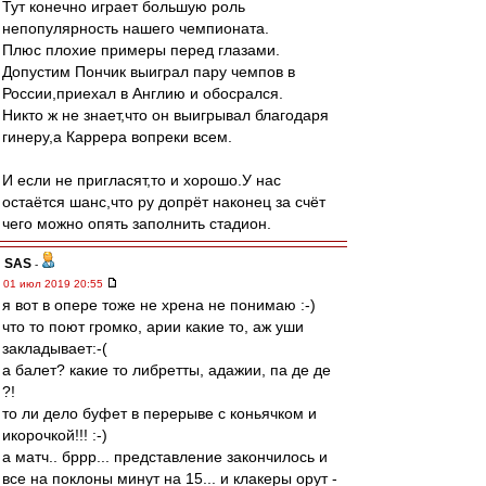
Тут конечно играет большую роль
непопулярность нашего чемпионата.
Плюс плохие примеры перед глазами.
Допустим Пончик выиграл пару чемпов в
России,приехал в Англию и обосрался.
Никто ж не знает,что он выигрывал благодаря
гинеру,а Каррера вопреки всем.
И если не пригласят,то и хорошо.У нас
остаётся шанс,что ру допрёт наконец за счёт
чего можно опять заполнить стадион.
SAS
-
01 июл 2019 20:55
я вот в опере тоже не хрена не понимаю :-)
что то поют громко, арии какие то, аж уши
закладывает:-(
а балет? какие то либретты, адажии, па де де
?!
то ли дело буфет в перерыве с коньячком и
икорочкой!!! :-)
а матч.. бррр... представление закончилось и
все на поклоны минут на 15... и клакеры орут -