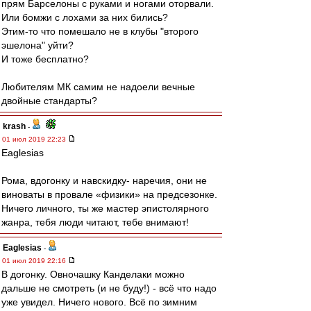
прям Барселоны с руками и ногами оторвали.
Или бомжи с лохами за них бились?
Этим-то что помешало не в клубы "второго
эшелона" уйти?
И тоже бесплатно?
Любителям МК самим не надоели вечные
двойные стандарты?
krash
-
01 июл 2019 22:23
Eaglesias
Рома, вдогонку и навскидку- наречия, они не
виноваты в провале «физики» на предсезонке.
Ничего личного, ты же мастер эпистолярного
жанра, тебя люди читают, тебе внимают!
Eaglesias
-
01 июл 2019 22:16
В догонку. Овночашку Канделаки можно
дальше не смотреть (и не буду!) - всё что надо
уже увидел. Ничего нового. Всё по зимним