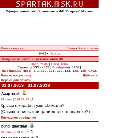
Официальный сайт болельщиков ФК "Спартак" Москва
Полная версия
Вход
•
Регистрация
FAQ
•
Поиск
Общение на сайте
Гостевая книга ВВ
»
Пред. тема
|
След. тема
Страница
133
из
135
[ Сообщений: 6750 ]
На страницу
Пред.
1
...
130
,
131
,
132
,
133
,
134
,
135
След.
Начать новую тему
Добавить
Версия для печати
01.07.2019 - 31.07.2019
Азартный
-
01 июл 2019 23:37
Крысы с корабля уже сбежали?
(Слышно лишь «пищание» где то вдалеке?)
Последнее сообщение
blind_guardian
-
01 июл 2019 23:05