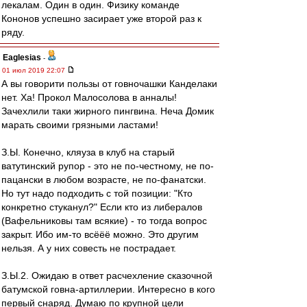
лекалам. Один в один. Физику команде
Кононов успешно засирает уже второй раз к
ряду.
Eaglesias
-
01 июл 2019 22:07
А вы говорити пользы от говночашки Канделаки
нет. Ха! Прокол Малосолова в анналы!
Зачехлили таки жирного пингвина. Неча Домик
марать своими грязными ластами!
З.Ы. Конечно, кляуза в клуб на старый
ватутинский рупор - это не по-честному, не по-
пацански в любом возрасте, не по-фанатски.
Но тут надо подходить с той позиции: "Кто
конкретно стуканул?" Если кто из либералов
(Вафельниковы там всякие) - то тогда вопрос
закрыт. Ибо им-то всёёё можно. Это другим
нельзя. А у них совесть не пострадает.
З.Ы.2. Ожидаю в ответ расчехление сказочной
батумской говна-артиллерии. Интересно в кого
первый снаряд. Думаю по крупной цели