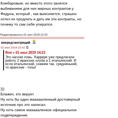
Комбаровым, но вместо этого занялся
выбиванием для них жирных контрактов у
Федуна, который , как выясняется, страшно
хотел их продлить и дать им эти контракты, но
почему то сам себе упирался.
Редактировалось 01 июл 2019 22:52
впередсмотрящий
-
01 июл 2019 22:41
flint » 01 июл 2019 14:23
Это наглая ложь. Каррере уже предлагали
работу 2 иранских клуба и 1 итальянский. И
если итальянский, скажем так, средненький,
то иранские - топы!
)))
Блажен, кто верует.
Ну хоть бы один маааааленкькй достоверный
источник про это написал.
Ну хоть самое маааааленкое официальное
подвтерждение.