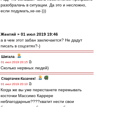
разобралачь в ситуации. Да это и несложно,
если подумать,хе-хе-)))
Жентяй » 01 июл 2019 19:46
а в чем этот забан заключается? Не дадут
писать в соцсетях?-)
Шигала
-
01 июл 2019 20:15
Сколько нервных людей)
Спартачек-Казачек!
-
01 июл 2019 20:10
Когда же вы уже перестанете перемывать
косточки Массимо Каррере
неблагодарные????хватит нести свои
бредни.аы кто вообще такие чтоб рассуждать
об Каррере,об тренерской работе,о том что
там было в команде,???сквзать человеку
спасибо,ему и тем кто с ним выиграл это
чемпионство и отпустить их,и идти дальше с