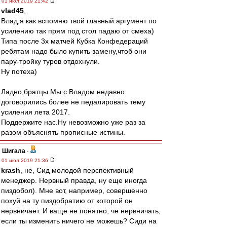
01 июл 2019 21:42
vlad45
,
Влад,я как вспомню твой главный аргумент по
усилению так прям под стол падаю от смеха)
Типа после 3х матчей Кубка Конфедераций
ребятам надо было купить замену,чтоб они
пару-тройку туров отдохнули.
Ну потеха)
Ладно,братцы.Мы с Владом недавно
договорились более не педалировать тему
усиления лета 2017.
Поддержите нас.Ну невозможно уже раз за
разом объяснять прописные истины.
Шигала
-
01 июл 2019 21:36
krash
, не, Сид молодой перспективный
менеджер. Нервный правда, ну еще иногда
пиздобол). Мне вот, например, совершенно
похуй на ту пиздобратию от которой он
нервничает. И ваще не понятно, че нервничать,
если ты изменить ничего не можешь? Сиди на