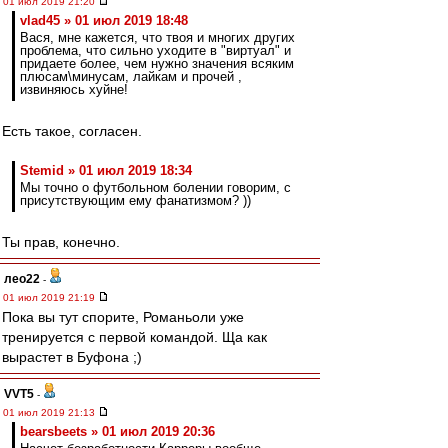
01 июл 2019 21:20
vlad45 » 01 июл 2019 18:48
Вася, мне кажется, что твоя и многих других
проблема, что сильно уходите в "виртуал" и
придаете более, чем нужно значения всяким
плюсам\минусам, лайкам и прочей ,
извиняюсь хуйне!
Есть такое, согласен.
Stemid » 01 июл 2019 18:34
Мы точно о футбольном болении говорим, с
присутствующим ему фанатизмом? ))
Ты прав, конечно.
лео22
-
01 июл 2019 21:19
Пока вы тут спорите, Романьоли уже
тренируется с первой командой. Ща как
вырастет в Буфона ;)
VVT5
-
01 июл 2019 21:13
bearsbeets » 01 июл 2019 20:36