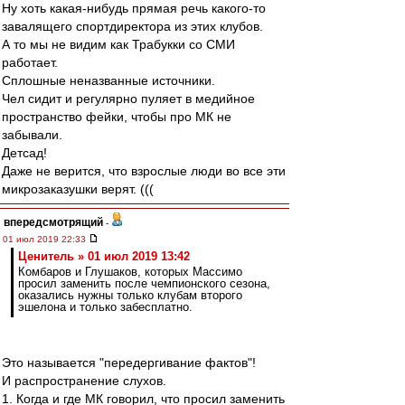
Ну хоть какая-нибудь прямая речь какого-то
завалящего спортдиректора из этих клубов.
А то мы не видим как Трабукки со СМИ
работает.
Сплошные неназванные источники.
Чел сидит и регулярно пуляет в медийное
пространство фейки, чтобы про МК не
забывали.
Детсад!
Даже не верится, что взрослые люди во все эти
микрозаказушки верят. (((
впередсмотрящий
-
01 июл 2019 22:33
Ценитель » 01 июл 2019 13:42
Комбаров и Глушаков, которых Массимо
просил заменить после чемпионского сезона,
оказались нужны только клубам второго
эшелона и только забесплатно.
Это называется "передергивание фактов"!
И распространение слухов.
1. Когда и где МК говорил, что просил заменить