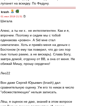
лупанет на вскидку. По Федуну.
krash
-
01 июл 2019 21:51
Шигала
Алекс, а ты ни х.. не интеллигентен. Как и я,
впрочем. Поэтому и сидим мы с тобой
одинакова «ровно». А Sid мне стал
симпатичен. Хоть и привёз меня на деньги с
Бостоном (я ему так поверил, что до сих пор
пью только ракию, а не вискарь). Слава Богу,
завтра домой, отдохну от ВВ, а она от меня. Не
обижай Мишу, прошу сердечно!
Лео22
Вон даже Сергей Юрьевич (krash) дал
сравнительную оценку. Уж его то никак в число
"обожествляющих" нельзя записать.
Лёш, я оценок не даю, знаний в этом вопросе