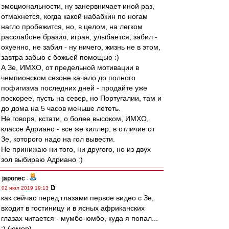
эмоциональности, ну занервничает иной раз,
отмахнется, когда какой набабкин по ногам
нагло пробежится, но, в целом, на легком
расслабоне бразил, играя, улыбается, забил -
охуенно, не забил - ну ничего, жизнь не в этом,
завтра забью с божьей помощью :)
А Зе, ИМХО, от предельной мотивации в
чемпионском сезоне качало до полного
пофигизма последних дней - продайте уже
поскорее, пусть на север, но Португалии, там и
до дома на 5 часов меньше лететь.
Не говоря, кстати, о более высоком, ИМХО,
классе Адриано - все же киллер, в отличие от
Зе, которого надо на гол вывести.
Не принижаю ни того, ни другого, но из двух
зол выбираю Адриано :)
japonec
-
02 июл 2019 19:13
как сейчас перед глазами первое видео с Зе,
входит в гостиницу и в ясных африканских
глазах читается - мумбо-юмбо, куда я попал...
:) (юмор)