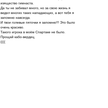
изящество гимнаста.
Да ты не забивал много, но за свою жизнь я
видел многих таких нападающих, а вот тебя я
запомню навсегда.
И твои голевые пяточки я запомню!!! Это было
очень красиво.
Такого игрока в моём Спартаке не было.
Прощай кабо-вердец.
((((
malyushenko
-
02 июл 2019 17:24
Зе, спасибо!
greshnik80
-
02 июл 2019 17:19
Valentinovich
, Не менее 9-и: Ребров, Селихов,
Кутепов, Джикия, Ещенко, Фернандо, Зобнин,
Адриано, Мельгарехо.
И десятым - Джано.
Рафаэлло Джованьоли
-
02 июл 2019 17:18