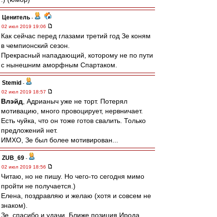
Ценитель
-
02 июл 2019 19:06
Как сейчас перед глазами третий год Зе коням
в чемпионский сезон.
Прекрасный нападающий, которому не по пути
с нынешним аморфным Спартаком.
Stemid
-
02 июл 2019 18:57
Влэйд
, Адрианыч уже не торт. Потерял
мотивацию, много провоцирует, нервничает.
Есть чуйка, что он тоже готов свалить. Только
предложений нет.
ИМХО, Зе был более мотивирован...
ZUB_69
-
02 июл 2019 18:56
Читаю, но не пишу. Но чего-то сегодня мимо
пройти не получается.)
Елена, поздравляю и желаю (хотя и совсем не
знаком).
Зе, спасибо и удачи. Ближе позиция Ирода.