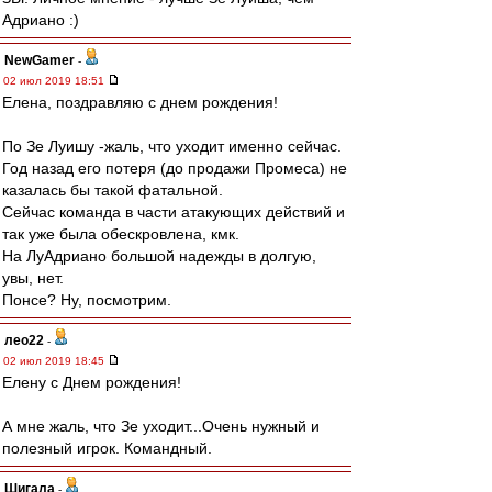
Адриано :)
NewGamer
-
02 июл 2019 18:51
Елена, поздравляю с днем рождения!
По Зе Луишу -жаль, что уходит именно сейчас.
Год назад его потеря (до продажи Промеса) не
казалась бы такой фатальной.
Сейчас команда в части атакующих действий и
так уже была обескровлена, кмк.
На ЛуАдриано большой надежды в долгую,
увы, нет.
Понсе? Ну, посмотрим.
лео22
-
02 июл 2019 18:45
Елену с Днем рождения!
А мне жаль, что Зе уходит...Очень нужный и
полезный игрок. Командный.
Шигала
-