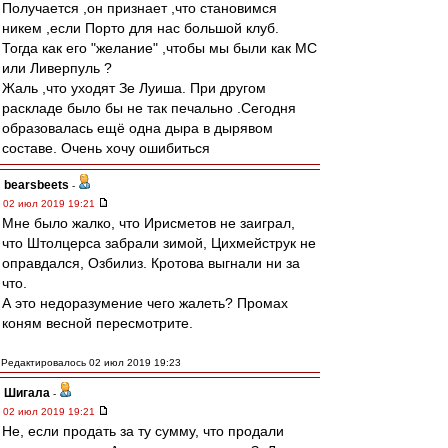
Получается ,он признает ,что становимся
никем ,если Порто для нас большой клуб.
Тогда как его "желание" ,чтобы мы были как МС
или Ливерпуль ?
Жаль ,что уходят Зе Луиша. При другом
раскладе было бы не так печально .Сегодня
образовалась ещё одна дыра в дырявом
составе. Очень хочу ошибиться
bearsbeets
-
02 июл 2019 19:21
Мне было жалко, что Ирисметов не заиграл,
что Штолцерса забрали зимой, Цихмейструк не
оправдался, Озбилиз. Кротова выгнали ни за
что.
А это недоразумение чего жалеть? Промах
коням весной пересмотрите.
Редактировалось 02 июл 2019 19:23
Шигала
-
02 июл 2019 19:21
Не, если продать за ту сумму, что продали