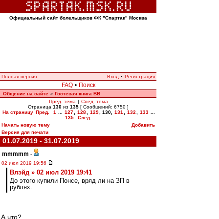
Официальный сайт болельщиков ФК "Спартак" Москва
Полная версия
Вход
•
Регистрация
FAQ
•
Поиск
Общение на сайте
Гостевая книга ВВ
»
Пред. тема
|
След. тема
Страница
130
из
135
[ Сообщений: 6750 ]
На страницу
Пред.
1
...
127
,
128
,
129
,
130
,
131
,
132
,
133
...
135
След.
Начать новую тему
Добавить
Версия для печати
01.07.2019 - 31.07.2019
mmmmm
-
02 июл 2019 19:56
Влэйд » 02 июл 2019 19:41
До этого купили Понсе, вряд ли на ЗП в
рублях.
А что?