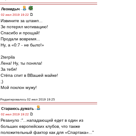
Леонидыч
-
02 июл 2019 19:22
Извините за штамп...
Зе потерял мотивацию!
Спасибо и прощай!
Продали вовремя...
Ну, а «0:7 - не было!»
2terpila
Лена! Ну, ты поняла!
За тебя!
Стёпа спит в ВВашей майке!
;)
Мой поклон мужу!
Редактировалось 02 июл 2019 19:25
Стараюсь думать
-
02 июл 2019 19:22
Резануло :"...нападающий едет в один из
больших европейских клубов, что также
положительный фактор как для «Спартака»..."