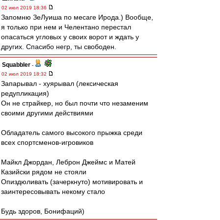
02 июл 2019 18:36
Запомню ЗеЛуиша по месаге Ирода.) Вообще,
я только при нем и Челентано перестал
опасаться угловых у своих ворот и ждать у
других. Спасибо негр, ты свободен.
Squabbler
-
02 июл 2019 18:32
Запарывал - хуярывал (лексическая
редупликация)
Он не страйкер, но был почти что незаменим
своими другими действиями
Обладатель самого высокого прыжка среди
всех спортсменов-игровиков
Майкл Джордан, Леброн Джеймс и Матей
Казийски рядом не стояли
Опиздюливать (зачеркнуто) мотивировать и
заинтересовывать некому стало
Будь здоров, Бонифаций)