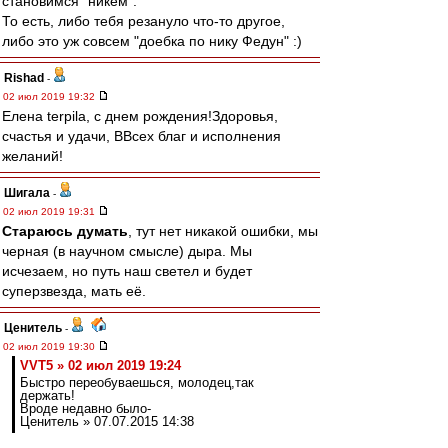
становимся "никем".
То есть, либо тебя резануло что-то другое,
либо это уж совсем "доебка по нику Федун" :)
Rishad
-
02 июл 2019 19:32
Елена terpila, с днем рождения!Здоровья,
счастья и удачи, ВВсех благ и исполнения
желаний!
Шигала
-
02 июл 2019 19:31
Стараюсь думать
, тут нет никакой ошибки, мы
черная (в научном смысле) дыра. Мы
исчезаем, но путь наш светел и будет
суперзвезда, мать её.
Ценитель
-
02 июл 2019 19:30
VVT5 » 02 июл 2019 19:24
Быстро переобуваешься, молодец,так
держать!
Вроде недавно было-
Ценитель » 07.07.2015 14:38