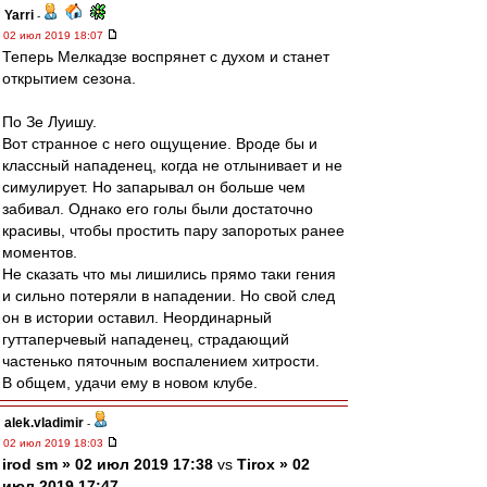
Yarri
-
02 июл 2019 18:07
Теперь Мелкадзе воспрянет с духом и станет
открытием сезона.
По Зе Луишу.
Вот странное с него ощущение. Вроде бы и
классный нападенец, когда не отлынивает и не
симулирует. Но запарывал он больше чем
забивал. Однако его голы были достаточно
красивы, чтобы простить пару запоротых ранее
моментов.
Не сказать что мы лишились прямо таки гения
и сильно потеряли в нападении. Но свой след
он в истории оставил. Неординарный
гуттаперчевый нападенец, страдающий
частенько пяточным воспалением хитрости.
В общем, удачи ему в новом клубе.
alek.vladimir
-
02 июл 2019 18:03
irod sm » 02 июл 2019 17:38
vs
Tirox » 02
июл 2019 17:47