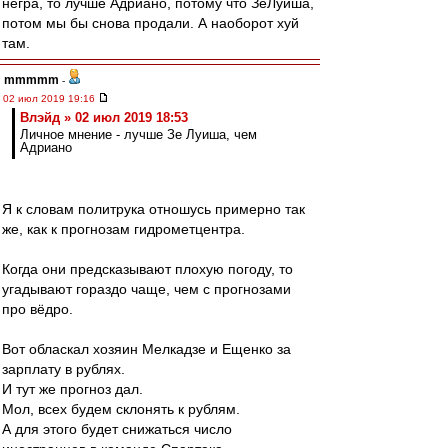
негра, то лучше Адриано, потому что ЗеЛуиша,
потом мы бы снова продали. А наоборот хуй
там.
mmmmm
-
02 июл 2019 19:16
Влэйд » 02 июл 2019 18:53
Личное мнение - лучше Зе Луиша, чем
Адриано
Я к словам политрука отношусь примерно так
же, как к прогнозам гидрометцентра.
Когда они предсказывают плохую погоду, то
угадывают гораздо чаще, чем с прогнозами
про вёдро.
Вот обласкал хозяин Мелкадзе и Ещенко за
зарплату в рублях.
И тут же прогноз дал.
Мол, всех будем склонять к рублям.
А для этого будет снижаться число