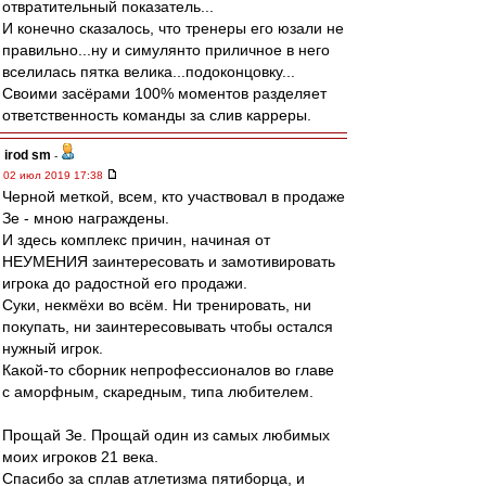
отвратительный показатель...
И конечно сказалось, что тренеры его юзали не
правильно...ну и симулянто приличное в него
вселилась пятка велика...подоконцовку...
Своими засёрами 100% моментов разделяет
ответственность команды за слив карреры.
irod sm
-
02 июл 2019 17:38
Черной меткой, всем, кто участвовал в продаже
Зе - мною награждены.
И здесь комплекс причин, начиная от
НЕУМЕНИЯ заинтересовать и замотивировать
игрока до радостной его продажи.
Суки, некмёхи во всём. Ни тренировать, ни
покупать, ни заинтересовывать чтобы остался
нужный игрок.
Какой-то сборник непрофессионалов во главе
с аморфным, скаредным, типа любителем.
Прощай Зе. Прощай один из самых любимых
моих игроков 21 века.
Спасибо за сплав атлетизма пятиборца, и