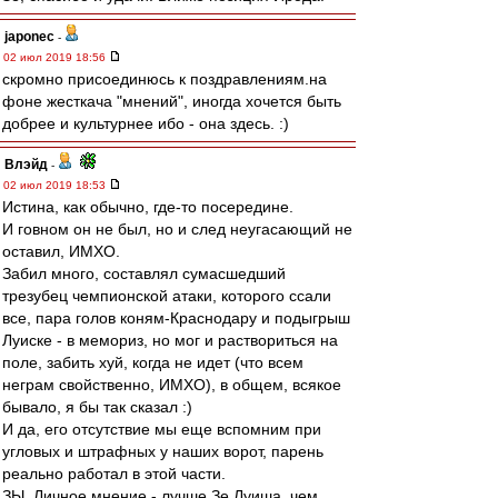
japonec
-
02 июл 2019 18:56
скромно присоединюсь к поздравлениям.на
фоне жесткача "мнений", иногда хочется быть
добрее и культурнее ибо - она здесь. :)
Влэйд
-
02 июл 2019 18:53
Истина, как обычно, где-то посередине.
И говном он не был, но и след неугасающий не
оставил, ИМХО.
Забил много, составлял сумасшедший
трезубец чемпионской атаки, которого ссали
все, пара голов коням-Краснодару и подыгрыш
Луиске - в мемориз, но мог и раствориться на
поле, забить хуй, когда не идет (что всем
неграм свойственно, ИМХО), в общем, всякое
бывало, я бы так сказал :)
И да, его отсутствие мы еще вспомним при
угловых и штрафных у наших ворот, парень
реально работал в этой части.
ЗЫ. Личное мнение - лучше Зе Луиша, чем