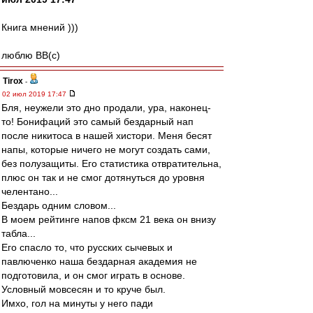
Книга мнений )))
люблю ВВ(с)
Tirox
-
02 июл 2019 17:47
Бля, неужели это дно продали, ура, наконец-
то! Бонифаций это самый бездарный нап
после никитоса в нашей хистори. Меня бесят
напы, которые ничего не могут создать сами,
без полузащиты. Его статистика отвратительна,
плюс он так и не смог дотянуться до уровня
челентано...
Бездарь одним словом...
В моем рейтинге напов фксм 21 века он внизу
табла...
Его спасло то, что русских сычевых и
павлюченко наша бездарная академия не
подготовила, и он смог играть в основе.
Условный мовсесян и то круче был.
Имхо, гол на минуты у него пади