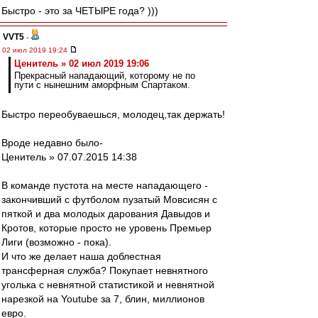
Быстро - это за ЧЕТЫРЕ года? )))
VVT5
-
02 июл 2019 19:24
Ценитель » 02 июл 2019 19:06
Прекрасный нападающий, которому не по
пути с нынешним аморфным Спартаком.
Быстро переобуваешься, молодец,так держать!
Вроде недавно было-
Ценитель » 07.07.2015 14:38
В команде пустота на месте нападающего -
закончивший с футболом пузатый Мовсисян с
пяткой и два молодых дарования Давыдов и
Кротов, которые просто не уровень Премьер
Лиги (возможно - пока).
И что же делает наша доблестная
трансферная служба? Покупает невнятного
уголька с невнятной статистикой и невнятной
нарезкой на Youtube за 7, блин, миллионов
евро.