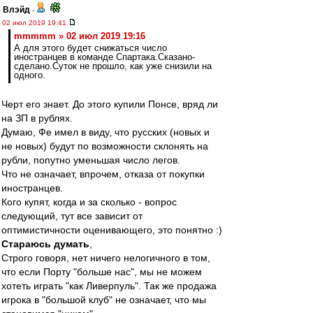
Влэйд
-
02 июл 2019 19:41
mmmmm » 02 июл 2019 19:16
А для этого будет снижаться число
иностранцев в команде Спартака.Сказано-
сделано.Суток не прошло, как уже снизили на
одного.
Черт его знает. До этого купили Понсе, вряд ли
на ЗП в рублях.
Думаю, Фе имел в виду, что русских (новых и
не новых) будут по возможности склонять на
рубли, попутно уменьшая число легов.
Что не означает, впрочем, отказа от покупки
иностранцев.
Кого купят, когда и за сколько - вопрос
следующий, тут все зависит от
оптимистичности оценивающего, это понятно :)
Стараюсь думать
,
Строго говоря, нет ничего нелогичного в том,
что если Порту "больше нас", мы не можем
хотеть играть "как Ливерпуль". Так же продажа
игрока в "большой клуб" не означает, что мы