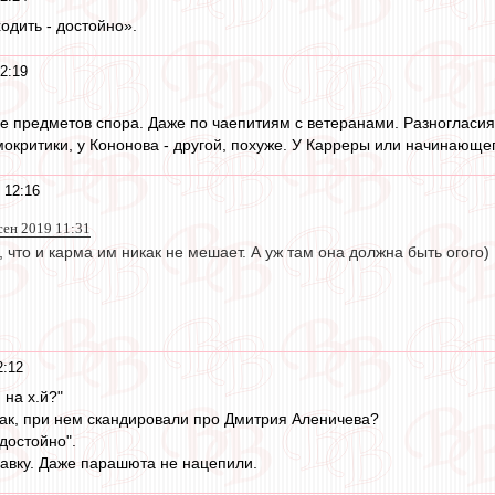
одить - достойно».
2:19
е предметов спора. Даже по чаепитиям с ветеранами. Разногласия 
мокритики, у Кононова - другой, похуже. У Карреры или начинающе
 12:16
сен 2019 11:31
 что и карма им никак не мешает. А уж там она должна быть огого)
2:12
 на х.й?"
ак, при нем скандировали про Дмитрия Аленичева?
достойно".
авку. Даже парашюта не нацепили.