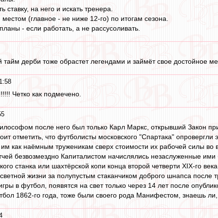
ь ставку, на него и искать тренера.
 местом (главное - не ниже 12-го) по итогам сезона.
ланы - если работать, а не рассусоливать.
й тайм дерби тоже обрастет легендами и займёт свое достойное мес
1:58
!!!!!! Четко как подмечено.
55
лософом после него был только Карл Маркс, открывший Закон пр
оит отметить, что футболисты московского "Спартака" опровергли 
у им как наёмным труженикам сверх стоимости их рабочей силы во 
чей безвозмездно Капиталистом начислялись незаслуженные ими б
кого станка или шахтёрской копи конца второй четверти XIX-го века
светной жизни за полупустым стаканчиком доброго шнапса после 
гры в футбол, появятся на свет только через 14 лет после опубли
тбол 1862-го года, тоже были своего рода Манифестом, знаешь ли,
4