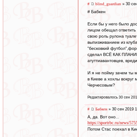
#
blind_guardian
» 30 сен
# Бабкен
Если бы у него было дос
лицом обещал ответить 
свою роль рулона туале
выпизживанием из клуба
"бесковкий футбол",фор
сделал ВСЁ КАК ПЛАНИРО
атуттиавантовцев, вреди
И я не пойму зачем ты 
в Киеве а хохлы вокруг
Черчесовым?
Редактировалось 30 сен 201
#
Бабкен
» 30 сен 2019 1
А, да. Вот оно...
https://sportrbc.ru/news/57
Потом Стас поехал в Ки