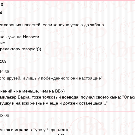
10
44
ск хороших новостей, если конечно успею до забана.
---
е - уже не Новости.
ие.
 редактору говорю!)))
2:09
 10:30
ого друзей, и лишь у побежденного они настоящие".
мнений - не меньше, чем на ВВ:-)
милькар Барка, тоже толковый воевода, поучал своего сына: "Опас
вушку и на всю жизнь им еще и должен останешься..."
12:06
 так и играли в Туле у Черевченко.