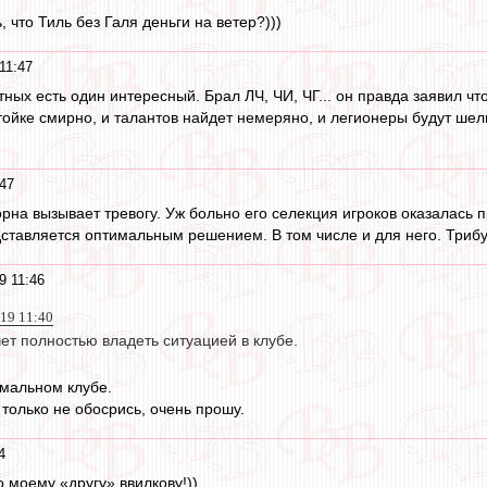
ь, что Тиль без Галя деньги на ветер?)))
11:47
ных есть один интересный. Брал ЛЧ, ЧИ, ЧГ... он правда заявил что
стойке смирно, и талантов найдет немеряно, и легионеры будут ше
:47
рна вызывает тревогу. Уж больно его селекция игроков оказалась 
дставляется оптимальным решением. В том числе и для него. Трибу
9 11:46
019 11:40
ет полностью владеть ситуацией в клубе.
рмальном клубе.
 только не обосрись, очень прошу.
4
 моему «другу» ввилкову!))