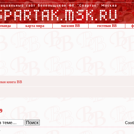
оманда
карта мира
магазин ВВ
гостевая ВВ
ф
вая книга ВВ
19
Сооб
7