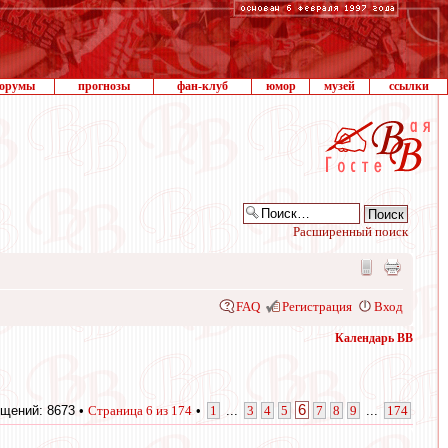
орумы
прогнозы
фан-клуб
юмор
музей
ссылки
Расширенный поиск
FAQ
Регистрация
Вход
Календарь ВВ
6
щений: 8673 •
Страница
6
из
174
•
1
...
3
4
5
7
8
9
...
174