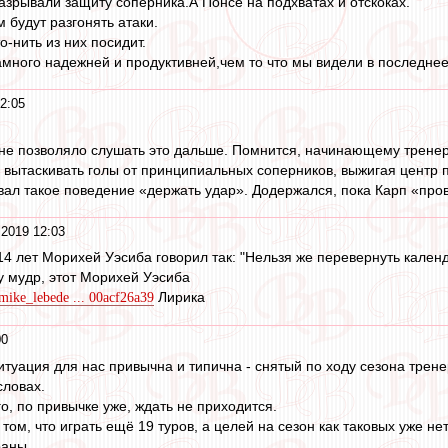
разрывали защиту соперника.А Понсе на подхватах и отскоках.
 будут разгонять атаки.
-нить из них посидит.
амного надежней и продуктивней,чем то что мы видели в последнее
2:05
 не позволяло слушать это дальше. Помнится, начинающему тренер
 вытаскивать голы от принципиальных соперников, выжигая центр
ал такое поведение «держать удар». Додержался, пока Карп «про
 2019 12:03
 лет Морихей Уэсиба говорил так: "Нельзя же перевернуть календа
 мудр, этот Морихей Уэсиба
Лирика
/mike_lebede ... 00acf26a39
00
итуация для нас привычна и типична - снятый по ходу сезона тренер
словах.
о, по привычке уже, ждать не приходится.
том, что играть ещё 19 туров, а целей на сезон как таковых уже нет
раны.