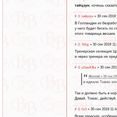
тайцзун
, хочешь сказат
#
тайцзун
» 30 сен 2019 
В Голландии из безработ
у него будет бегать по 
этого товарища весьма.
#
Allig
» 30 сен 2019 11
Тренерская селекция Цо
и через тренера не пре
#
zZmeIOka
» 30 сен 201
Жентяй » 30 сен 2
в идеале Томас хоч
Так и должно быть в но
Давай, Томас, действуй,
#
Gt3
» 30 сен 2019 11:4
Всем здрасьте, особенно