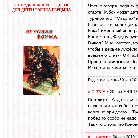
СБОР ДЕНЕЖНЫХ СРЕДСТВ
Честно говоря, пофигу 
ДЛЯ ДЕТЕЙ ТОЛИКА ГЕРЦЫНА
старте. Кубок может дат
турнира этот "Спартак" 
Главное, что селекции 
Какой именитый иностр
Кроме того, Федуну нуж
Вывод? Мне кажется, что
чтобы в дерьме лукойло
времен отставки ОИРа. Н
Просто прикидываю. Зна
И еще мне кажется, что 
Редактировалось 30 сен 201
#
TRIV
» 30 сен 2019 12
Погодите... А где вы сл
верю прям как себе.. ос
кепка не при делах... Т
побед то особо не надо.
Так что о том, что Конон
#
Бабкен
» 30 сен 2019 1