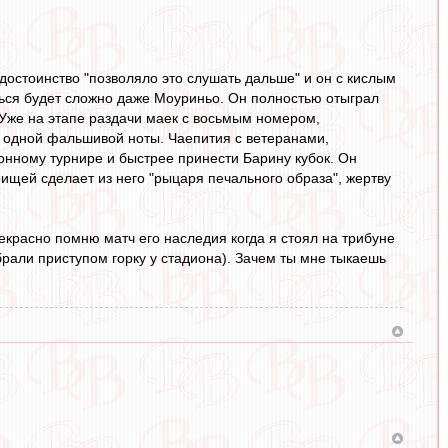
 достоинство "позволяло это слушать дальше" и он с кислым
ться будет сложно даже Моуриньо. Он полностью отыграл
 Уже на этапе раздачи маек с восьмым номером,
и одной фальшивой ноты. Чаепития с ветеранами,
онному турнире и быстрее принести Барину кубок. Он
щей сделает из него "рыцаря печального образа", жертву
екрасно помню матч его наследия когда я стоял на трибуне
брали приступом горку у стадиона). Зачем ты мне тыкаешь