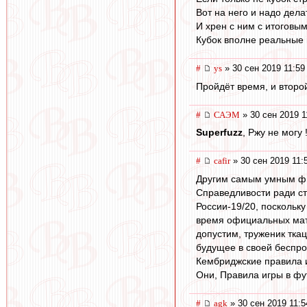
Вот на него и надо делат
И хрен с ним с итоговым
Кубок вполне реальные п
#
ys
» 30 сен 2019 11:59
Пройдёт время, и второ
#
САЭМ
» 30 сен 2019 1
Superfuzz
, Ржу не могу 
#
cafir
» 30 сен 2019 11:
Другим самым умным фи
Справедливости ради ст
России-19/20, поскольк
время официальных мат
допустим, труженик ткац
будущее в своей беспро
Кембриджские правила и
Они, Правила игры в фу
#
agk
» 30 сен 2019 11:5