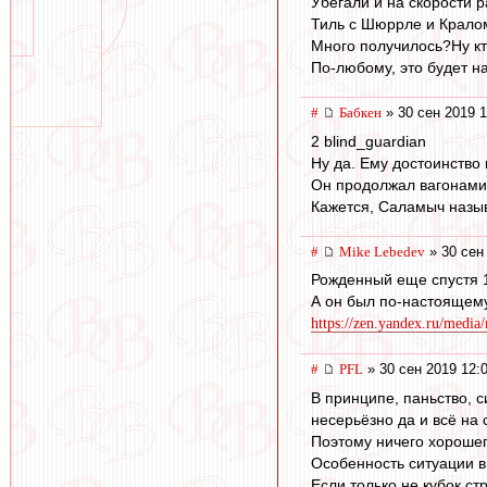
Убегали и на скорости 
Тиль с Шюррле и Кралом
Много получилось?Ну кто
По-любому, это будет н
#
Бабкен
» 30 сен 2019 1
2 blind_guardian
Ну да. Ему достоинство
Он продолжал вагонами
Кажется, Саламыч назыв
#
Mike Lebedev
» 30 сен
Рожденный еще спустя 14
А он был по-настоящему
https://zen.yandex.ru/media
#
PFL
» 30 сен 2019 12:
В принципе, паньство, с
несерьёзно да и всё на 
Поэтому ничего хорошег
Особенность ситуации в 
Если только не кубок ст