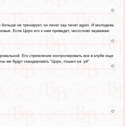
 больше не тренирует, но never say never again. И молодежь
лковые. Если Цорн его к нам приведет, чессслово зауважаю
провальной. Его стремление контролировать все в клубе еще
ны же будут скандировать "Цорн, пошел на .уй"