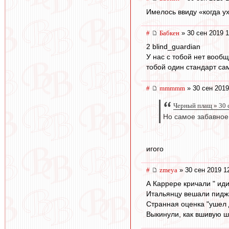
Имелось ввиду «когда ух
#
Бабкен
» 30 сен 2019 1
2 blind_guardian
У нас с тобой нет вообщ
тобой один стандарт са
#
mmmmm
» 30 сен 2019
Черный плащ » 30 
Но самое забавное,
игого
#
zmeya
» 30 сен 2019 1
А Каррере кричали " иди
Итальянцу вешали пидж
Странная оценка "ушел 
Выкинули, как вшивую ш