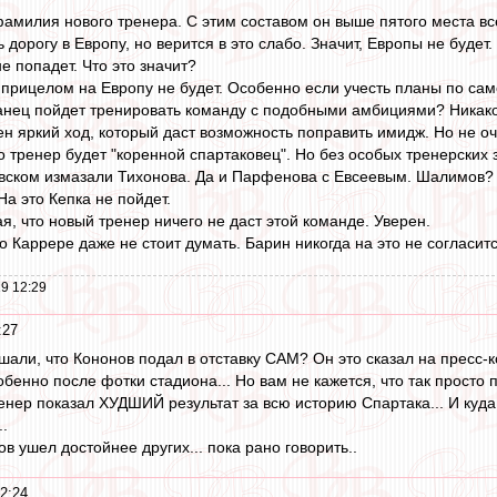
фамилия нового тренера. С этим составом он выше пятого места все
ь дорогу в Европу, но верится в это слабо. Значит, Европы не будет
не попадет. Что это значит?
с прицелом на Европу не будет. Особенно если учесть планы по са
анец пойдет тренировать команду с подобными амбициями? Никак
ен яркий ход, который даст возможность поправить имидж. Но не оч
 тренер будет "коренной спартаковец". Но без особых тренерских 
вском измазали Тихонова. Да и Парфенова с Евсеевым. Шалимов? 
а это Кепка не пойдет.
я, что новый тренер ничего не даст этой команде. Уверен.
о Каррере даже не стоит думать. Барин никогда на это не согласитс
9 12:29
:27
ышали, что Кононов подал в отставку САМ? Он это сказал на пресс-
обенно после фотки стадиона... Но вам не кажется, что так просто 
ренер показал ХУДШИЙ результат за всю историю Спартака... И куда 
..
ов ушел достойнее других... пока рано говорить..
2:24