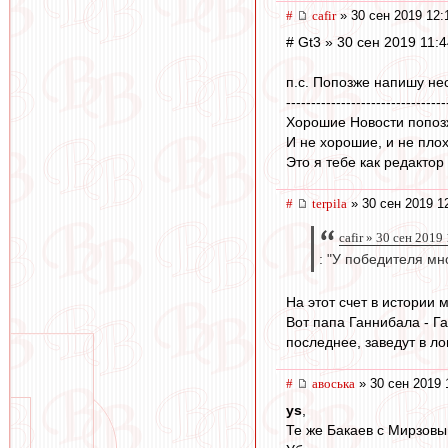
#
cafir
» 30 сен 2019 12:
# Gt3 » 30 сен 2019 11:
п.с. Попозже напишу не
--------------------------------
Хорошие Новости попозж
И не хорошие, и не плох
Это я тебе как редактор
#
terpila
» 30 сен 2019 1
cafir » 30 сен 2019
: "У победителя мн
На этот счет в истории 
Вот папа Ганнибала - Га
последнее, заведут в ло
#
авоська
» 30 сен 2019 
ys
,
Те же Бакаев с Мирзовым