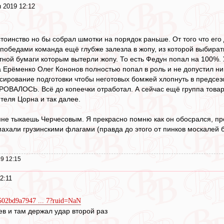
 2019 12:12
тоинство но бы собрал шмотки на порядок раньше. От того что его
победами команда ещё глубже залезла в жопу, из которой выбира
тной бумаги которым вытерли жопу. То есть Федун попал на 100%.
 Ерёменко Олег Кононов полностью попал в роль и не допустил н
сирование подготовки чтобы неготовых бомжей хлопнуть в предсез
ВАЛОСЬ. Всё до копеечки отработал. А сейчас ещё группа товари
теля Цорна и так далее.
мне тыкаешь Черчесовым. Я прекрасно помню как он обосрался, пр
 махали грузинскими флагами (правда до этого от пинков москалей 
9 12:15
2:11
5502bd9a7947 ... 7?ruid=NaN
ев и там держал удар второй раз