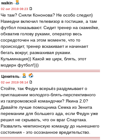
walkin
-
02 окт 2019 08:23
Че там? Сняли Кононова? Не особо следил)
Намедни включил телевизор в гостишке, а там
футбол показывают. Сидит тренер на скамейке,
обхватив голову руками, оператор весь
сосредоточен на этом моменте, что то
происходит, тренер вскакивает и начинает
бегать вокруг, размахивая руками.
Кульминация)) Какой же цирк, блять, этот
модерн футбол!)))
Ценитель
-
02 окт 2019 08:14
Стойте, так Федун всерьёз раздумывает о
приглашении молодого-блять-перспективного
из газпромовской командочки? Якина 2.0?
Давайте лучше помощника Семка из Зенита
переманим для большего ада, если Федун уже
решил не скрывать, что он враг Спартака.
Развалить чемпионскую команду до нынешнего
состояния - это осознанное вредительство.