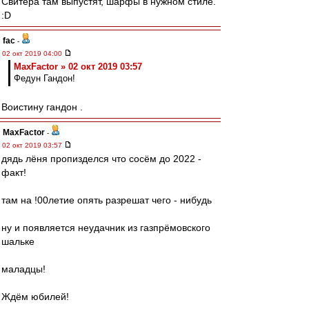
Свитера там выпустят, шарфы в нужном стиле.
:D
fac
-
02 окт 2019 04:00
MaxFactor » 02 окт 2019 03:57
Федун Гандон!
Воистину гандон .
MaxFactor
-
02 окт 2019 03:57
дядь лёня пропизделся что сосём до 2022 -
факт!
там на !00летие опять разрешат чего - нибудь
ну и появляется неудачник из газпрёмовского
шальке
маладцы!
Ждём юбилей!