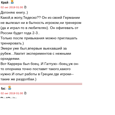
Край
-
02 окт 2019 01:00
Догоняю книгу..)
Какой,в жопу,Тедеско?? Он из своей Германии
не вылезал ни в бытность игроком,ни тренером
(да и играл-то в любителях). Он офигевать от
России будет года 2-3..
Только после привыкания можно приглашать
тренировать.)
Эмери уже был,впервые выехавший за
рубеж...Хватит экспериментов с нежными
орхидеями.
Вот Каррера был боец..И Гаттузо--боец,уж он-
то опорника точно поставит такого,какого
нужно.И опыт работы в Греции,где игроки--
такие же раздолбаи.)
fac
-
02 окт 2019 01:00
RedQuite
,
Что я вижу , болельщик команды Спартак
Москва говорит про 5-6 место (отбор ЛЕ), кубок
(группа ЛЕ) , прости нас Николай Петрович ты