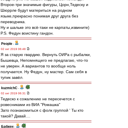
Второе-три значимые фигуры, Цорн,Тедеску и
Шюррле будут материться на родном
языке,прекрасно понимая друг друга без
переводчика.
Ну и шальке это всё-таки не карпаты,извините)
P.S. Федун воистину гандон.
People
-
02 окт 2019 06:48
Я за старую гвардию. Вернуть ОИРа с рыбалки,
Бышевца, Непомнящего не предлагаю, что-то
не уверен. А вариантов то вообще ноль
получается. Ну Федун, ну мастер. Сам себя в
тупик завёл.
kuzmichC
-
02 окт 2019 06:31
Тедеско к сожалению не пересечется с
ровесниками из ВИА "Ромашка"
Зато познакомиться с фолк группой ' Ты кто
такой? Давай....
Бабкен
-