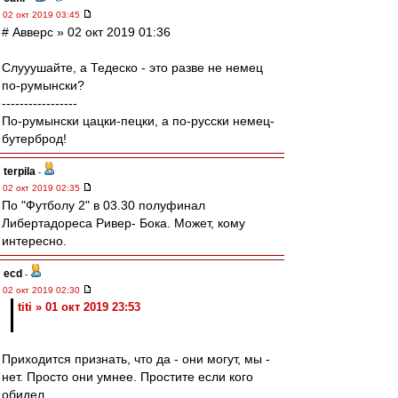
02 окт 2019 03:45
# Авверс » 02 окт 2019 01:36
Слууушайте, а Тедеско - это разве не немец
по-румынски?
-----------------
По-румынски цацки-пецки, а по-русски немец-
бутерброд!
terpila
-
02 окт 2019 02:35
По "Футболу 2" в 03.30 полуфинал
Либертадореса Ривер- Бока. Может, кому
интересно.
ecd
-
02 окт 2019 02:30
titi » 01 окт 2019 23:53
Приходится признать, что да - они могут, мы -
нет. Просто они умнее. Простите если кого
обидел.