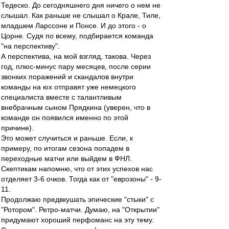
Тедеско. До сегодняшнего дня ничего о нем не
слышал. Как раньше не слышал о Крале, Тиле,
младшем Ларссоне и Понсе. И до этого - о
Цорне. Судя по всему, подбирается команда
"на перспективу".
А перспектива, на мой взгляд, такова. Через
год, плюс-минус пару месяцев, после серии
звонких поражений и скандалов внутри
команды на юх отправят уже немецкого
специалиста вместе с талантливым
внебрачным сыном Прядкина (уверен, что в
команде он появился именно по этой
причине).
Это может случиться и раньше. Если, к
примеру, по итогам сезона попадем в
переходные матчи или выйдем в ФНЛ.
Скептикам напомню, что от этих успехов нас
отделяет 3-6 очков. Тогда как от "еврозоны" - 9-
11.
Продолжаю предвкушать эпические "стыки" с
"Ротором". Ретро-матчи. Думаю, на "Открытии"
придумают хороший перфоманс на эту тему.