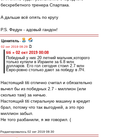
бесхребетного тренера Спартака.
А дальше всё опять по кругу
P.S. Федун - адовый гандон!
Ценитель
-
02 окт 2019 08:29
titi » 02 окт 2019 00:08
Победный у них 20 летний мальчик,которого
только купили в Израиле за 6.8 млн
долларов. Его гол сегодня стоил 2.7 млн
Евро-ровно столько дают за победу в ЛЧ.
Настоящий titi отлично считал и обязательно
вычел бы из победных 2.7 - миллион (или
сколько там) за ничью.
Настоящий titi стиральную машину в кредит
брал, потому что так выгодней, а это про
миллион забыл.
Не того разбанили, я же говорил. (
Редактировалось 02 окт 2019 08:30