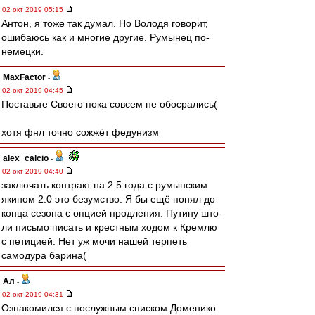
02 окт 2019 05:15
Антон, я тоже так думал. Но Володя говорит,
ошибаюсь как и многие другие. Румынец по-
немецки.
MaxFactor
-
02 окт 2019 04:45
Поставьте Своего пока совсем не обосрались(
хотя фнл точно сожжёт федунизм
alex_calcio
-
02 окт 2019 04:40
заключать контракт на 2.5 года с румынским
якином 2.0 это безумство. Я бы ещё понял до
конца сезона с опцией продления. Путину што-
ли письмо писать и крестным ходом к Кремлю
с петицией. Нет уж мочи нашей терпеть
самодура барина(
Ал
-
02 окт 2019 04:31
Ознакомился с послужным списком Доменико