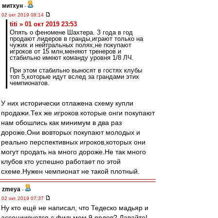
митхун
-
02 окт 2019 08:14
titi » 01 окт 2019 23:53
Опять о феномене Шахтера. З года в год
продают лидеров в гранды,играют только на
чужих и нейтральных полях,не покупают
игроков от 15 млн,меняют тренеров и
стабильно имеют команду уровня 1/8 ЛЧ.
При этом стабильно выносят в гостях клубы
топ 5,которые идут вслед за грандами этих
чемпионатов.
У них исторически отлажена схему купли
продажи.Тех же игроков которые онги покупают
нам обошлись как минимум в два раз
дороже.Они вовторых покупают молодых и
реально перспективных игроков,которых они
могут продать на много дороже.Не так много
клубов кто успешно работает по этой
схеме.Нужен чемпионат не такой плотный.
zmeya
-
02 окт 2019 07:37
Ну кто ещё не написал, что Тедеско мадьяр и
ассоциируется с фильмом 9 ярдов? Давайте!