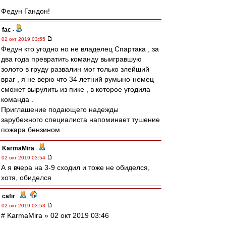
Федун Гандон!
fac
-
02 окт 2019 03:55
Федун кто угодно но не владелец Спартака , за
два года превратить команду выигравшую
золото в груду развалин мог только злейший
враг , я не верю что 34 летний румыно-немец
сможет вырулить из пике , в которое угодила
команда .
Приглашение подающего надежды
зарубежного специалиста напоминает тушение
пожара бензином .
KarmaMira
-
02 окт 2019 03:54
А я вчера на 3-9 сходил и тоже не обиделся,
хотя, обиделся
cafir
-
02 окт 2019 03:53
# KarmaMira » 02 окт 2019 03:46