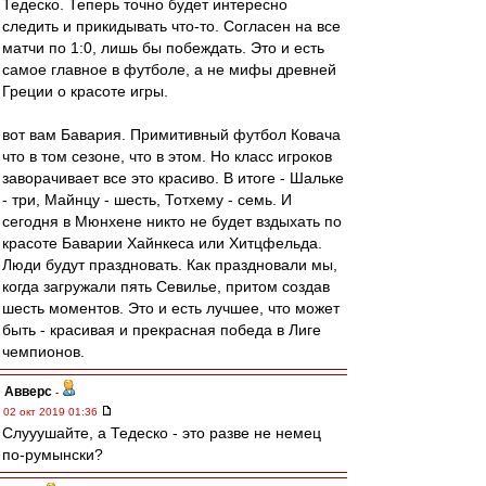
Тедеско. Теперь точно будет интересно
следить и прикидывать что-то. Согласен на все
матчи по 1:0, лишь бы побеждать. Это и есть
самое главное в футболе, а не мифы древней
Греции о красоте игры.
вот вам Бавария. Примитивный футбол Ковача
что в том сезоне, что в этом. Но класс игроков
заворачивает все это красиво. В итоге - Шальке
- три, Майнцу - шесть, Тотхему - семь. И
сегодня в Мюнхене никто не будет вздыхать по
красоте Баварии Хайнкеса или Хитцфельда.
Люди будут праздновать. Как праздновали мы,
когда загружали пять Севилье, притом создав
шесть моментов. Это и есть лучшее, что может
быть - красивая и прекрасная победа в Лиге
чемпионов.
Авверс
-
02 окт 2019 01:36
Слууушайте, а Тедеско - это разве не немец
по-румынски?