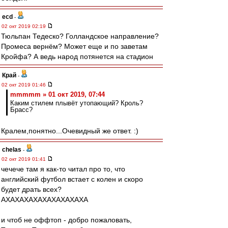
ecd
-
02 окт 2019 02:19
Тюльпан Тедеско? Голландское направление?
Промеса вернём? Может еще и по заветам
Кройфа? А ведь народ потянется на стадион
Край
-
02 окт 2019 01:46
mmmmm » 01 окт 2019, 07:44
Каким стилем плывёт утопающий? Кроль?
Брасс?
Кралем,понятно...Очевидный же ответ. :)
chelas
-
02 окт 2019 01:41
чечече там я как-то читал про то, что
английский футбол встает с колен и скоро
будет драть всех?
АХАХАХАХАХАХАХАХАХА
и чтоб не оффтоп - добро пожаловать,