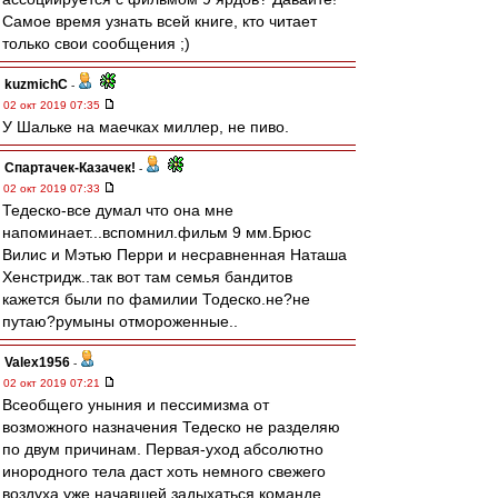
Самое время узнать всей книге, кто читает
только свои сообщения ;)
kuzmichC
-
02 окт 2019 07:35
У Шальке на маечках миллер, не пиво.
Спартачек-Казачек!
-
02 окт 2019 07:33
Тедеско-все думал что она мне
напоминает...вспомнил.фильм 9 мм.Брюс
Вилис и Мэтью Перри и несравненная Наташа
Хенстридж..так вот там семья бандитов
кажется были по фамилии Тодеско.не?не
путаю?румыны отмороженные..
Valex1956
-
02 окт 2019 07:21
Всеобщего уныния и пессимизма от
возможного назначения Тедеско не разделяю
по двум причинам. Первая-уход абсолютно
инородного тела даст хоть немного свежего
воздуха уже начавшей задыхаться команде.