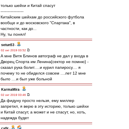
только шейхи и Китай спасут
----------------
Китайским шейхам до российского футбола
вообще и до московского "Спартака", в
частности, как до...
Ну, ты понял!
setun53
-
02 окт 2019 03:52
А мне Витя Блинов автограф не дал у входа в
Дворец Спорта им Ленина{сектор не помню} -
сказал рука болит.....и курил папиросу.... я
почему то не обиделся совсем ....лет 12 мне
было ....и был уже больной
KarmaMira
-
02 окт 2019 03:46
Да фидуну просто нельзя, ему миллер
запретил, я верю в эту историю, только шейхи
и Китай спасут, а может и не спасут, но, хоть,
надежда будет
cafir
-