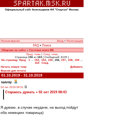
Официальный сайт болельщиков ФК "Спартак" Москва
Полная версия
Вход
•
Регистрация
FAQ
•
Поиск
Общение на сайте
Гостевая книга ВВ
»
Пред. тема
|
След. тема
Страница
156
из
163
[ Сообщений: 8135 ]
На страницу
Пред.
1
...
153
,
154
,
155
,
156
,
157
,
158
,
159
...
163
След.
Начать новую тему
Добавить
Версия для печати
01.10.2019 - 31.10.2019
naivniy
-
02 окт 2019 08:51
Стараюсь думать » 02 окт 2019 08:43
Я думаю, в случае неудачи, на выход пойдут
оба немецких товарища)