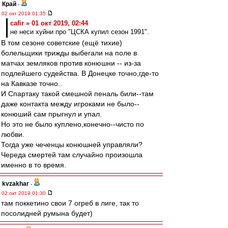
Край
-
02 окт 2019 01:35
cafir » 01 окт 2019, 02:44
не неси хуйни про "ЦСКА купил сезон 1991".
В том сезоне советские (ещё тихие)
болельщики трижды выбегали на поле в
матчах земляков против конюшни -- из-за
подлейшего судейства. В Донецке точно,где-то
на Кавказе точно..
И Спартаку такой смешной пеналь били--там
даже контакта между игроками не было--
конюший сам прыгнул и упал.
Но это не было куплено,конечно--чисто по
любви.
Тогда уже чеченцы конюшней управляли?
Череда смертей там случайно произошла
именно в то время.
kvzakhar
-
02 окт 2019 01:30
там поккетино свои 7 огреб в лиге, так то
посолидней румына будет)