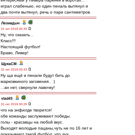
интересный у Ливера паренёк в воротах...
играл слабенько, но один пеналь вытянул и
два почти вытянул, речь о паре сантиметров.
Леонидыч
-
31 окт 2019 00:35
Ну, что сказать...
Класс!!!
Настоящий футбол!
Браво, Ливер!
ЩукаСМ
-
31 окт 2019 00:33
Ну ща ещё и пенали будут бить до
марковкиного заговения.. :)
...ан нет, свернули лавочку!
vlad45
-
31 окт 2019 00:26
что на энфилде творится!
обе команды заслуживают победы.
голы - красавцы на любой вкус.
Выходят молодые пацаны,чуть не по 16 лет и
показывают такой футбол, что дух