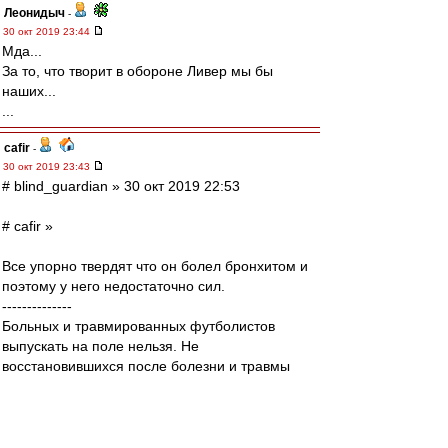
Леонидыч
-
30 окт 2019 23:44
Мда...
За то, что творит в обороне Ливер мы бы
наших...
...
cafir
-
30 окт 2019 23:43
# blind_guardian » 30 окт 2019 22:53
# cafir »
Все упорно твердят что он болел бронхитом и
поэтому у него недостаточно сил.
--------------
Больных и травмированных футболистов
выпускать на поле нельзя. Не
восстановившихся после болезни и травмы
тоже нельзя выпускать на поле. Это тебе
скажет любой врач-педиатр из районной
поликлиники.
Тем более, если речь идёт о футболисте