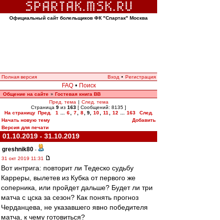
Официальный сайт болельщиков ФК "Спартак" Москва
Полная версия
Вход
•
Регистрация
FAQ
•
Поиск
Общение на сайте
Гостевая книга ВВ
»
Пред. тема
|
След. тема
Страница
9
из
163
[ Сообщений: 8135 ]
На страницу
Пред.
1
...
6
,
7
,
8
,
9
,
10
,
11
,
12
...
163
След.
Начать новую тему
Добавить
Версия для печати
01.10.2019 - 31.10.2019
greshnik80
-
31 окт 2019 11:31
Вот интрига: повторит ли Тедеско судьбу
Карреры, вылетев из Кубка от первого же
соперника, или пройдет дальше? Будет ли три
матча с цска за сезон? Как понять прогноз
Черданцева, не указавшего явно победителя
матча, к чему готовиться?