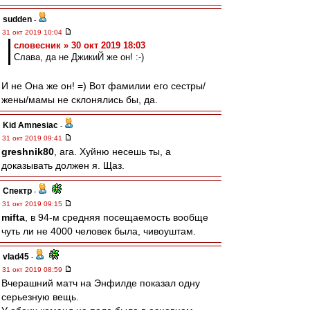
sudden
-
31 окт 2019 10:04
словесник » 30 окт 2019 18:03
Слава, да не ДжикиЙ же он! :-)
И не Она же он! =) Вот фамилии его сестры/
жены/мамы не склонялись бы, да.
Kid Amnesiac
-
31 окт 2019 09:41
greshnik80
, ага. Хуйню несешь ты, а
доказывать должен я. Щаз.
Спектр
-
31 окт 2019 09:15
mifta
, в 94-м средняя посещаемость вообще
чуть ли не 4000 человек была, чивоуштам.
vlad45
-
31 окт 2019 08:59
Вчерашний матч на Энфилде показал одну
серьезную вещь.