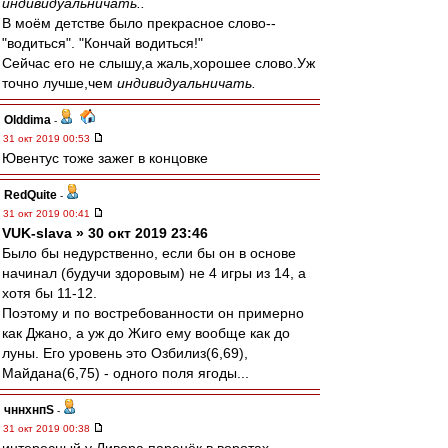
индивидуальничать..
В моём детстве было прекрасное слово--
"водиться". "Кончай водиться!"
Сейчас его не слышу,а жаль,хорошее слово.Уж
точно лучше,чем
индивидуальничать.
Olddima
-
31 окт 2019 00:53
Ювентус тоже зажег в концовке
RedQuite
-
31 окт 2019 00:41
VUK-slava » 30 окт 2019 23:46
Было бы недурственно, если бы он в основе
начинал (будучи здоровым) не 4 игры из 14, а
хотя бы 11-12.
Поэтому и по востребованности он примерно
как Джано, а уж до Жиго ему вообще как до
луны. Его уровень это Озбилиз(6,69),
Майдана(6,75) - одного поля ягоды...
чннхнпS
-
31 окт 2019 00:38