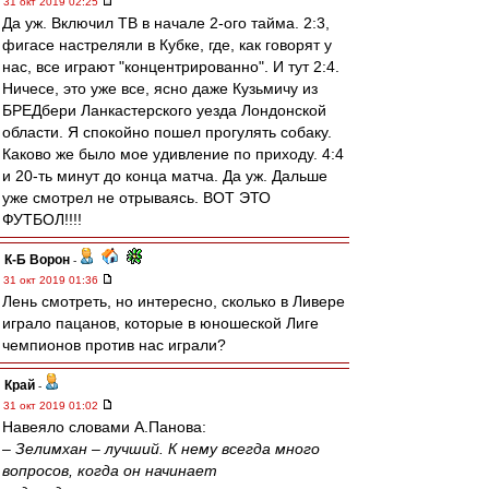
31 окт 2019 02:25
Да уж. Включил ТВ в начале 2-ого тайма. 2:3,
фигасе настреляли в Кубке, где, как говорят у
нас, все играют "концентрированно". И тут 2:4.
Ничесе, это уже все, ясно даже Кузьмичу из
БРЕДбери Ланкастерского уезда Лондонской
области. Я спокойно пошел прогулять собаку.
Каково же было мое удивление по приходу. 4:4
и 20-ть минут до конца матча. Да уж. Дальше
уже смотрел не отрываясь. ВОТ ЭТО
ФУТБОЛ!!!!
К-Б Ворон
-
31 окт 2019 01:36
Лень смотреть, но интересно, сколько в Ливере
играло пацанов, которые в юношеской Лиге
чемпионов против нас играли?
Край
-
31 окт 2019 01:02
Навеяло словами А.Панова:
– Зелимхан – лучший. К нему всегда много
вопросов, когда он начинает