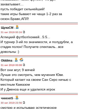
захватывает....
пусть победит сильнейший!
такие игры бывают не чаще 1-2 раз за
сезон.Браво,АПЛ!
ЩукаСМ
-
31 окт 2019 00:24
Аглицкий футбол/хоккей...5:5...
И турнир 3-ий по значимости, и полудубли, а
стадик полон! Получите спектакль...все
довольны :)
Olddima
-
31 окт 2019 00:08
Вот они жгут, 9 мячей
Лучше это смотреть, чем мучения Юве.
Который катает на своем Сан Сиро ничью с
местным Камазом
И у Дженоа еще и удалился игрок
чннхнпS
-
30 окт 2019 23:56
смотрю и испытываю эстетическое