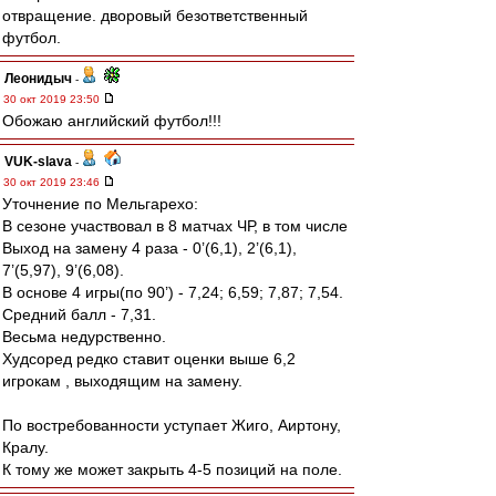
отвращение. дворовый безответственный
футбол.
Леонидыч
-
30 окт 2019 23:50
Обожаю английский футбол!!!
VUK-slava
-
30 окт 2019 23:46
Уточнение по Мельгарехо:
В сезоне участвовал в 8 матчах ЧР, в том числе
Выход на замену 4 раза - 0’(6,1), 2’(6,1),
7’(5,97), 9’(6,08).
В основе 4 игры(по 90’) - 7,24; 6,59; 7,87; 7,54.
Средний балл - 7,31.
Весьма недурственно.
Худсоред редко ставит оценки выше 6,2
игрокам , выходящим на замену.
По востребованности уступает Жиго, Аиртону,
Кралу.
К тому же может закрыть 4-5 позиций на поле.