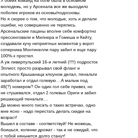
У обеих команд на поле была в основном
молодежь, но у Арсенала все же выходило
поболее игроков из основы/подосновы.
Но я скорее о том, что молодые, хоть и делали
ошибки, но совершенно не терялись.
Арсенальские пацаны вполне себе комфортно
прессинговали и Милнера и Гомеша и Кейту,
создавали кучу неприятных моментов у ворот
соперника.Монтинелли пару забил и еще пару
100%-х простил.
А уж ливерпульский 16-и летний (!!!!) подросток
Эллиот, просто разрывал свой фланг и
опытного Крышанаца клоуном делал, пенальти
заработал и отдал голевую....А мальчк под
48(?) номером? Он один гол себе привез, но
не стушевался, отдал 2 голевых Ориги и забил
решающий пенальти....
Да можно много писать о таких встречах, одно
мне ясно - надо перестать делать скидки на
возраст!
Вышел в составе - соответствуй! Не можешь,
боишься, коленки дрожат - так и не ожидай, что
с тобой няньчится долго станут!