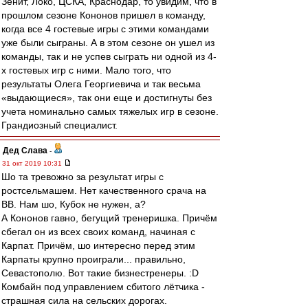
Зенит, Локо, ЦСКА, Краснодар, то увидим, что в
прошлом сезоне Кононов пришел в команду,
когда все 4 гостевые игры с этими командами
уже были сыграны. А в этом сезоне он ушел из
команды, так и не успев сыграть ни одной из 4-
х гостевых игр с ними. Мало того, что
результаты Олега Георгиевича и так весьма
«выдающиеся», так они еще и достигнуты без
учета номинально самых тяжелых игр в сезоне.
Грандиозный специалист.
Дед Слава
-
31 окт 2019 10:31
Шо та тревожно за результат игры с
ростсельмашем. Нет качественного срача на
ВВ. Нам шо, Кубок не нужен, а?
А Кононов гавно, бегущий тренеришка. Причём
сбегал он из всех своих команд, начиная с
Карпат. Причём, шо интересно перед этим
Карпаты крупно проиграли... правильно,
Севастополю. Вот такие бизнестренеры. :D
Комбайн под управлением сбитого лётчика -
страшная сила на сельских дорогах.