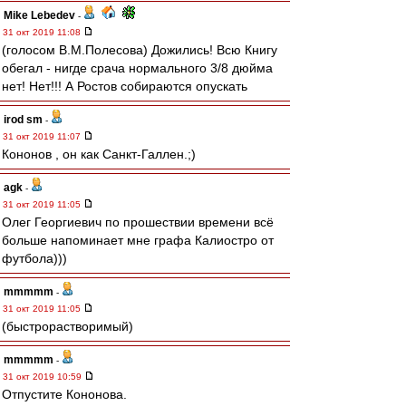
Mike Lebedev
-
31 окт 2019 11:08
(голосом В.М.Полесова) Дожились! Всю Книгу
обегал - нигде срача нормального 3/8 дюйма
нет! Нет!!! А Ростов собираются опускать
irod sm
-
31 окт 2019 11:07
Кононов , он как Санкт-Галлен.;)
agk
-
31 окт 2019 11:05
Олег Георгиевич по прошествии времени всё
больше напоминает мне графа Калиостро от
футбола)))
mmmmm
-
31 окт 2019 11:05
(быстрорастворимый)
mmmmm
-
31 окт 2019 10:59
Отпустите Кононова.