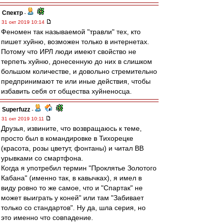
Спектр
-
31 окт 2019 10:14
Феномен так называемой "травли" тех, кто
пишет хуйню, возможен только в интернетах.
Потому что ИРЛ люди имеют свойство не
терпеть хуйню, донесенную до них в слишком
большом количестве, и довольно стремительно
предпринимают те или иные действия, чтобы
избавить себя от общества хуйненосца.
Superfuzz
-
31 окт 2019 10:11
Друзья, извините, что возвращаюсь к теме,
просто был в командировке в Тихорецке
(красота, розы цветут, фонтаны) и читал ВВ
урывками со смартфона.
Когда я употребил термин "Проклятье Золотого
Кабана" (именно так, в кавычках), я имел в
виду ровно то же самое, что и "Спартак" не
может выиграть у коней" или там "Забивает
только со стандартов". Ну да, шла серия, но
это именно что совпадение.