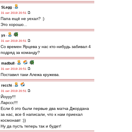
SLegg
-
31 окт 2019 20:51
Папа ещё не уехал? :)
Это хорошо...
ys
-
31 окт 2019 20:51
Со времен Ярцева у нас кто-нибудь забивал 4
подряд за команду?
madbull
-
31 окт 2019 20:51
Поставил таки Алежа кружева.
recchi
-
31 окт 2019 20:51
Йоууу!!!
Ларссс!!!
Если б это были первые два матча Джордана
за нас, все б написали, что к нам приехал
космонавт :))
Ну да пусть теперь так и будет!