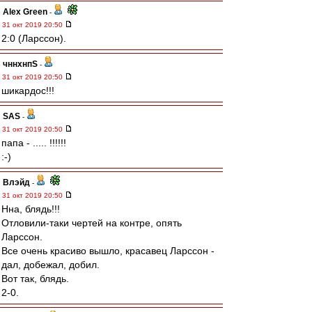
Alex Green
-
31 окт 2019 20:50
2:0 (Ларссон).
чннхнпS
-
31 окт 2019 20:50
шикардос!!!
SAS
-
31 окт 2019 20:50
папа - ..... !!!!!!
:-)
Влэйд
-
31 окт 2019 20:50
Нна, блядь!!!
Отловили-таки чертей на контре, опять
Ларссон.
Все очень красиво вышло, красавец Ларссон -
дал, добежал, добил.
Вот так, блядь.
2-0.