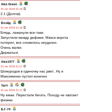
Alex Green
-
31 окт 2019 21:18
2:1 (Долгов).
Влэйд
-
31 окт 2019 21:18
Блядь, лажанули все-таки.
Запустили между дефами, Макси ворота
потерял, все сложилось неудачно.
Очень жалко.
Держаться.
Alex1977
-
31 окт 2019 21:17
Шомуродов в одиночку нас рвет...Ну и
Максименко пустил конечно
Yarri
-
31 окт 2019 21:17
Ну емае. Перестали бегать. Походу не хватает
физики.
Б.Г.-74
-