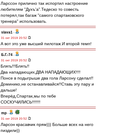
Ларссон прилично так испортил настроение
любителям "Духъ'а".Тедеско то совесть
потерял,так багаж "самого спартаковского
тренера" использовать.
slava1
-
31 окт 2019 20:52
А вот это уже высший пилотаж.И второй темп!
Б.Г.-74
-
31 окт 2019 20:52
Блять!!!Блять!!
Два нападающих,ДВА НАПАДАЮЩИХ!!!!
Понсе в подыгрыше два гола Ларсону сделал!!
Доминико,не останавливайся!!Ставь эту пару и
дальше!
Вперёд,Спартак,мы по тебе
СОСКУЧИЛИСЬ!!!!!!!
mp
-
31 окт 2019 20:52
Ларсон красавчик прям))) Больше всех на него
пиздили))