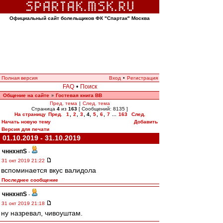
Официальный сайт болельщиков ФК "Спартак" Москва
Полная версия
Вход
•
Регистрация
FAQ
•
Поиск
Общение на сайте
Гостевая книга ВВ
»
Пред. тема
|
След. тема
Страница
4
из
163
[ Сообщений: 8135 ]
На страницу
Пред.
1
,
2
,
3
,
4
,
5
,
6
,
7
...
163
След.
Начать новую тему
Добавить
Версия для печати
01.10.2019 - 31.10.2019
чннхнпS
-
31 окт 2019 21:22
вспоминается вкус валидола
Последнее сообщение
чннхнпS
-
31 окт 2019 21:18
ну назревал, чивоуштам.