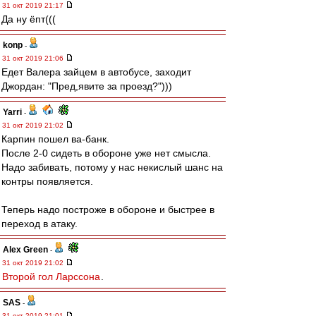
31 окт 2019 21:17
Да ну ёпт(((
konp
-
31 окт 2019 21:06
Едет Валера зайцем в автобусе, заходит
Джордан: "Пред,явите за проезд?")))
Yarri
-
31 окт 2019 21:02
Карпин пошел ва-банк.
После 2-0 сидеть в обороне уже нет смысла.
Надо забивать, потому у нас некислый шанс на
контры появляется.
Теперь надо построже в обороне и быстрее в
переход в атаку.
Alex Green
-
31 окт 2019 21:02
Второй гол Ларссона
.
SAS
-
31 окт 2019 21:01