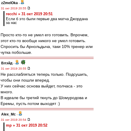
zZmeIOka
-
31 окт 2019 20:55
recchi » 31 окт 2019 20:51
Если б это были первые два матча Джордана
за нас
Просто кто-то не умел его готовить. Впрочем,
этот кто-то вообще никого не умел готовить.
Спросить бы Арнольдыча, таки 10% тренер или
чутка побольше.
Влэйд
-
31 окт 2019 20:55
Не расслабляться теперь только. Подсушить,
чтобы они пошли вперед.
У них сейчас основа выйдет, полчаса - это
много.
В идеале бы третий ткнуть до Шомуродова и
Еремы, пусть потом выходят :)
Alex_Mc
-
31 окт 2019 20:54
mp » 31 окт 2019 20:52