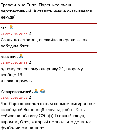
Тревожно за Тиля. Парень-то очень
перспективный. А ставить нынче оказывается
некуда)
fac
-
31 окт 2019 20:57
Сзади по -строже , спокойно впереди -- так
победим блять .
чннхнпS
-
31 окт 2019 20:56
одному основному опорнику 21, второму
вообще 19...
и пока нормуль
Ставропольский
-
31 окт 2019 20:55
Что Ларсон сделал с этим сонмом вытиранов и
экспёрдов! Вы те ещё клоуны, ребят. Хоть
сейчас на обложку СЭ.:)))) Главный клоун,
впрочем, Олег, который не знал, что делать с
футболистом на поле.