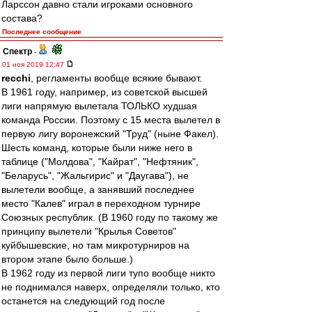
Ларссон давно стали игроками основного
состава?
Последнее сообщение
Спектр
-
01 ноя 2019 12:47
recchi
, регламенты вообще всякие бывают.
В 1961 году, например, из советской высшей
лиги напрямую вылетала ТОЛЬКО худшая
команда России. Поэтому с 15 места вылетел в
первую лигу воронежский "Труд" (ныне Факел).
Шесть команд, которые были ниже него в
таблице ("Молдова", "Кайрат", "Нефтяник",
"Беларусь", "Жальгирис" и "Даугава"), не
вылетели вообще, а занявший последнее
место "Калев" играл в переходном турнире
Союзных республик. (В 1960 году по такому же
принципу вылетели "Крылья Советов"
куйбышевские, но там микротурниров на
втором этапе было больше.)
В 1962 году из первой лиги тупо вообще никто
не поднимался наверх, определяли только, кто
останется на следующий год после