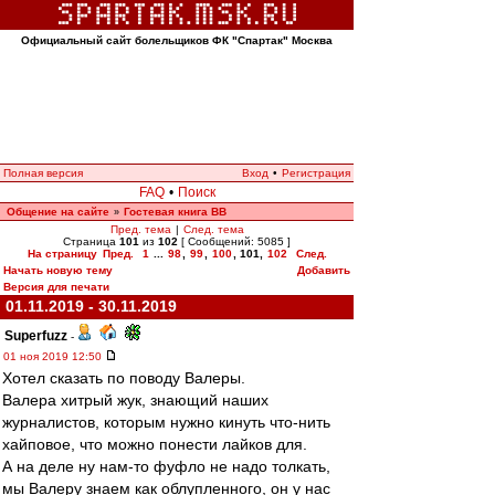
Официальный сайт болельщиков ФК "Спартак" Москва
Полная версия
Вход
•
Регистрация
FAQ
•
Поиск
Общение на сайте
Гостевая книга ВВ
»
Пред. тема
|
След. тема
Страница
101
из
102
[ Сообщений: 5085 ]
На страницу
Пред.
1
...
98
,
99
,
100
,
101
,
102
След.
Начать новую тему
Добавить
Версия для печати
01.11.2019 - 30.11.2019
Superfuzz
-
01 ноя 2019 12:50
Хотел сказать по поводу Валеры.
Валера хитрый жук, знающий наших
журналистов, которым нужно кинуть что-нить
хайповое, что можно понести лайков для.
А на деле ну нам-то фуфло не надо толкать,
мы Валеру знаем как облупленного, он у нас