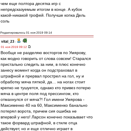
чем еще полтора десятка игр с
непредсказуемым итогом в конце. А кубок
какой-никакой трофей. Получше копка Дель
соль
Редактировалось 01 ноя 2019 09:14
vital_23
-
01 ноя 2019 09:12
Вообще не разделяю восторгов по Умярову,
как модно говорить от слова совсем! Старался
пристально следить за ним, в плюс конечно
занесу момент когда он подстраховал в
штрафной и прервал прострел на гол, ну и
обработку мяча пяткой, да… на ногах стоит
крепко не тушуется, однако кто привез потерю
мяча в центре поля под прессингом, кто
отмахнулся от мяча?! Гол имени Умярова -
Максименко 40 на 60, Максименко банально
потерял ворота, причем сия ошибка не
впервой у него! Ларсон конечно показывает что
такое форвард штрафной, в стиле отца
действует, но и еще отлично играет в