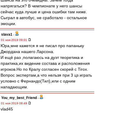
Шансы на это очевидны. Зачем тогда
напрягаться? В чемпионате у него шансы
сейчас куда лучше и цена ошибки там ниже.
Сыграл в автобус, не сработало - остальное
эмоции.
slava1
-
01 ноя 2019 09:01
Юра,мне кажется я не писал про папаньку
Джордана нашего Ларсона.
И ещё раз ,полагаюсь на дуэт теоретика и
практика,их видение состава и расположения
игроков.Но по Кралу согласен скорей с Tirox.
Вопрос экспертам,а что нельзя при 3 цз играть
условно с Фернандо(Тил),или с одним
нападающим.
You_my_best_Friend
-
01 ноя 2019 08:49
vlad45
Хочу добавить.... ты же знаешь смотреть
футбол на стадио и по телевизору разные