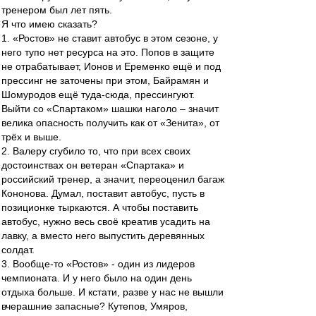
тренером был лет пять.
Я что имею сказать?
1. «Ростов» не ставит автобус в этом сезоне, у
него тупо нет ресурса на это. Попов в защите
не отрабатывает, Ионов и Еременко ещё и под
прессинг не заточены при этом, Байрамян и
Шомуродов ещё туда-сюда, прессингуют.
Выйти со «Спартаком» шашки наголо – значит
велика опасность получить как от «Зенита», от
трёх и выше.
2. Валеру сгубило то, что при всех своих
достоинствах он ветеран «Спартака» и
российский тренер, а значит, переоценил багаж
Кононова. Думал, поставит автобус, пусть в
позиционке тыркаются. А чтобы поставить
автобус, нужно весь своё креатив усадить на
лавку, а вместо него выпустить деревянных
солдат.
3. Вообще-то «Ростов» - один из лидеров
чемпионата. И у него было на один день
отдыха больше. И кстати, разве у нас не вышли
вчерашние запасные? Кутепов, Умяров,