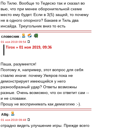
По Тилю. Вообще то Тедеско так и сказал во
вью, что при менее оборонительной схеме
место ему будет. Если в 3(5) защей, то почему
не в одного опорного? Бакаев и Тиль два
инсайда. Треугольник вниз то есть
словесник
-
01 ноя 2019 09:54
Tirox » 01 ноя 2019, 09:36
Паша, разумеется!
Поэтому я, например, этот вопрос для себя
ставлю иначе: почему Умяров пока не
демонстрирует имеющийся у него
разнообразный удар? Ответы возможны
разные. Очень возможно, что он ответит сам --
и не словами.
Прошу не воспринимать как демагогию :-).
Allig
-
01 ноя 2019 09:48
отрадно видеть улучшение игры. Прежде всего