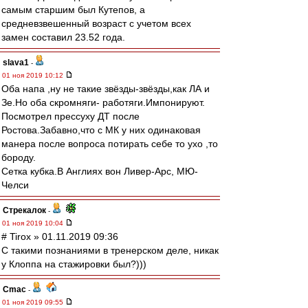
самым старшим был Кутепов, а
средневзвешенный возраст с учетом всех
замен составил 23.52 года.
slava1
-
01 ноя 2019 10:12
Оба напа ,ну не такие звёзды-звёзды,как ЛА и
Зе.Но оба скромняги- работяги.Импонируют.
Посмотрел прессуху ДТ после
Ростова.Забавно,что с МК у них одинаковая
манера после вопроса потирать себе то ухо ,то
бороду.
Сетка кубка.В Англиях вон Ливер-Арс, МЮ-
Челси
Стрекалок
-
01 ноя 2019 10:04
# Tirox » 01.11.2019 09:36
С такими познаниями в тренерском деле, никак
у Клоппа на стажировки был?)))
Cmac
-
01 ноя 2019 09:55