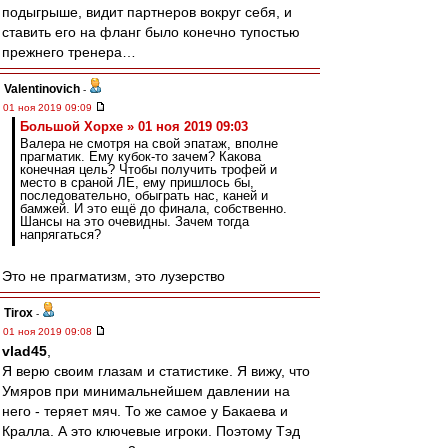
подыгрыше, видит партнеров вокруг себя, и
ставить его на фланг было конечно тупостью
прежнего тренера…
Valentinovich
-
01 ноя 2019 09:09
Большой Хорхе » 01 ноя 2019 09:03
Валера не смотря на свой эпатаж, вполне
прагматик. Ему кубок-то зачем? Какова
конечная цель? Чтобы получить трофей и
место в сраной ЛЕ, ему пришлось бы,
последовательно, обыграть нас, каней и
бамжей. И это ещё до финала, собственно.
Шансы на это очевидны. Зачем тогда
напрягаться?
Это не прагматизм, это лузерство
Tirox
-
01 ноя 2019 09:08
vlad45
,
Я верю своим глазам и статистике. Я вижу, что
Умяров при минимальнейшем давлении на
него - теряет мяч. То же самое у Бакаева и
Кралла. А это ключевые игроки. Поэтому Тэд