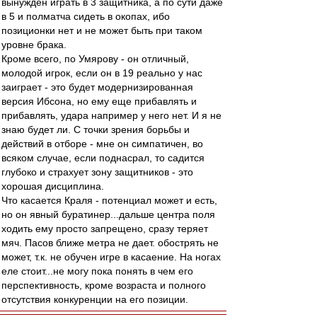
вынужден играть в 3 защитника, а по сути даже
в 5 и полматча сидеть в окопах, ибо
позиционки нет и не может быть при таком
уровне брака.
Кроме всего, по Умярову - он отличный,
молодой игрок, если он в 19 реально у нас
заиграет - это будет модернизированная
версия Ибсона, но ему еще прибавлять и
прибавлять, удара например у него нет. И я не
знаю будет ли. С точки зрения борьбы и
действий в отборе - мне он симпатичен, во
всяком случае, если поднасрал, то садится
глубоко и страхует зону защитников - это
хорошая дисциплина.
Что касается Краля - потенциал может и есть,
но он явный буратинер...дальше центра поля
ходить ему просто запрещено, сразу теряет
мяч. Пасов ближе метра не дает. обострять не
может, т.к. не обучен игре в касаение. На ногах
еле стоит...не могу пока понять в чем его
перспективность, кроме возраста и полного
отсутствия конкуренции на его позиции.