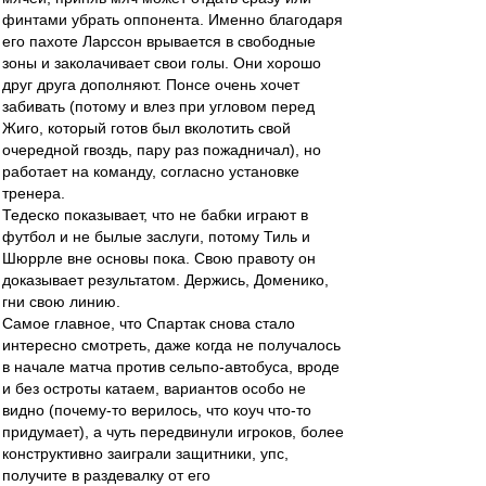
финтами убрать оппонента. Именно благодаря
его пахоте Ларссон врывается в свободные
зоны и заколачивает свои голы. Они хорошо
друг друга дополняют. Понсе очень хочет
забивать (потому и влез при угловом перед
Жиго, который готов был вколотить свой
очередной гвоздь, пару раз пожадничал), но
работает на команду, согласно установке
тренера.
Тедеско показывает, что не бабки играют в
футбол и не былые заслуги, потому Тиль и
Шюррле вне основы пока. Свою правоту он
доказывает результатом. Держись, Доменико,
гни свою линию.
Самое главное, что Спартак снова стало
интересно смотреть, даже когда не получалось
в начале матча против сельпо-автобуса, вроде
и без остроты катаем, вариантов особо не
видно (почему-то верилось, что коуч что-то
придумает), а чуть передвинули игроков, более
конструктивно заиграли защитники, упс,
получите в раздевалку от его