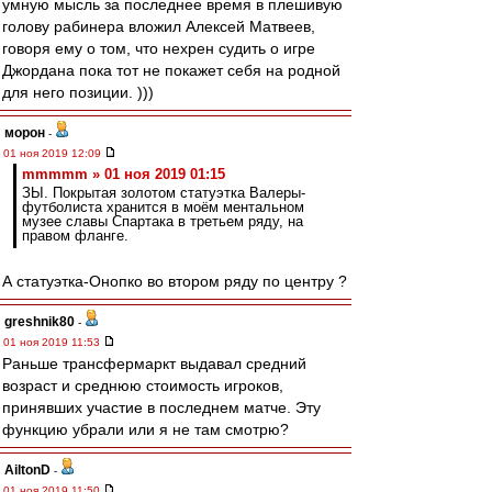
умную мысль за последнее время в плешивую
голову рабинера вложил Алексей Матвеев,
говоря ему о том, что нехрен судить о игре
Джордана пока тот не покажет себя на родной
для него позиции. )))
морон
-
01 ноя 2019 12:09
mmmmm » 01 ноя 2019 01:15
ЗЫ. Покрытая золотом статуэтка Валеры-
футболиста хранится в моём ментальном
музее славы Спартака в третьем ряду, на
правом фланге.
А статуэтка-Онопко во втором ряду по центру ?
greshnik80
-
01 ноя 2019 11:53
Раньше трансфермаркт выдавал средний
возраст и среднюю стоимость игроков,
принявших участие в последнем матче. Эту
функцию убрали или я не там смотрю?
AiltonD
-
01 ноя 2019 11:50