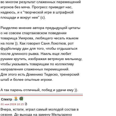
во многом результат слаженных перемещений
игроков без мяча. Прогресс приведет нас,
надеюсь, и к "творческой игре в штрафной
площади и вокруг нее" (с).
Разделяю мнение автора предыдущей цитаты
о не совсем спартаковском поведении
товарища Умярова, любящего чесать языком
на поле )). Как говорил Саня Локотков, рот
фудболизду дан для того, чтобы отдышаться
после длинного рывка. Наиль еще любит
руками крутить, изображая ветряную мельницу,
чтобы указывать товарищам по коллективу
направления слаженных перемещений.
Для этого есть Доменико Тедеско, тренерский
штаб и более опытные игроки.
А так парень отличный, побед и удачи ему )).
Спектр
-
01 ноя 2019 10:15
Вчера, кстати, играл самый молодой состав в
сезоне. До выхода на замену Мельгарехо