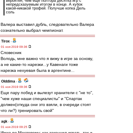
вероятен, чем еще полтора десятка игр с
непредсказуемым итогом в конце. А кубок
какой-никакой трофей. Получше копка Дель
соль
Валера выставил дубль, следовательно Валера
сознательно выбрал чемпионат.
Tirox
-
01 ноя 2019 09:36
Словесник
Володь, мне важно что я вижу в игре за основу,
а не какие-то нарезки...у Кавенаги тоже
нарезка нехуевая была в аргентине...
Olddima
-
01 ноя 2019 09:36
Еще пару побед и вылезут хранители с "не то",
"чем хуже наши специалисты" и "Спартак
должен(откуда они это взяли, в очереди стоят
что ли?) тренировать свой"
agk
-
01 ноя 2019 09:25
Имхо по Мостовому: как закончил играть, так и