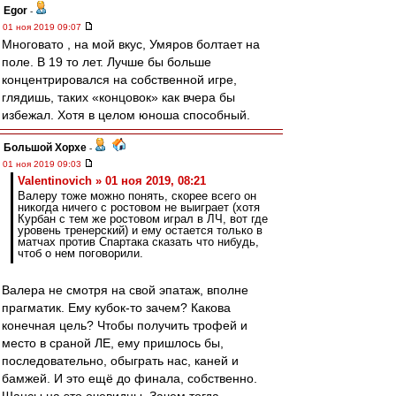
Egor
-
01 ноя 2019 09:07
Многовато , на мой вкус, Умяров болтает на
поле. В 19 то лет. Лучше бы больше
концентрировался на собственной игре,
глядишь, таких «концовок» как вчера бы
избежал. Хотя в целом юноша способный.
Большой Хорхе
-
01 ноя 2019 09:03
Valentinovich » 01 ноя 2019, 08:21
Валеру тоже можно понять, скорее всего он
никогда ничего с ростовом не выиграет (хотя
Курбан с тем же ростовом играл в ЛЧ, вот где
уровень тренерский) и ему остается только в
матчах против Спартака сказать что нибудь,
чтоб о нем поговорили.
Валера не смотря на свой эпатаж, вполне
прагматик. Ему кубок-то зачем? Какова
конечная цель? Чтобы получить трофей и
место в сраной ЛЕ, ему пришлось бы,
последовательно, обыграть нас, каней и
бамжей. И это ещё до финала, собственно.