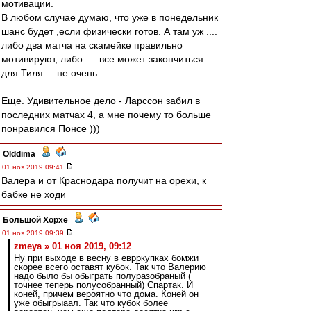
мотивации.
В любом случае думаю, что уже в понедельник
шанс будет ,если физически готов. А там уж ....
либо два матча на скамейке правильно
мотивируют, либо .... все может закончиться
для Тиля ... не очень.
Еще. Удивительное дело - Ларссон забил в
последних матчах 4, а мне почему то больше
понравился Понсе )))
Olddima
-
01 ноя 2019 09:41
Валера и от Краснодара получит на орехи, к
бабке не ходи
Большой Хорхе
-
01 ноя 2019 09:39
zmeya » 01 ноя 2019, 09:12
Ну при выходе в весну в еврркупках бомжи
скорее всего оставят кубок. Так что Валерию
надо было бы обыграть полуразобраный (
точнее теперь полусобранный) Спартак. И
коней, причем вероятно что дома. Коней он
уже обыгрыаал. Так что кубок более