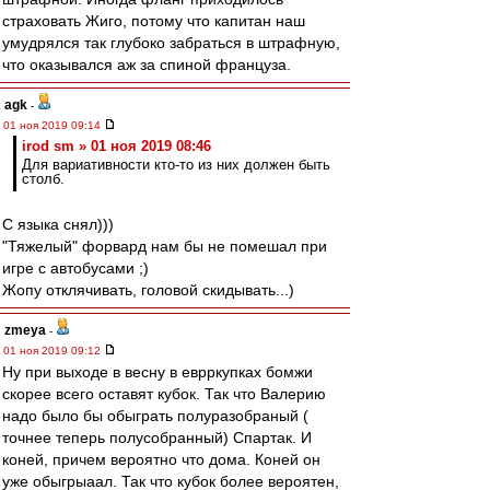
страховать Жиго, потому что капитан наш
умудрялся так глубоко забраться в штрафную,
что оказывался аж за спиной француза.
agk
-
01 ноя 2019 09:14
irod sm » 01 ноя 2019 08:46
Для вариативности кто-то из них должен быть
столб.
С языка снял)))
"Тяжелый" форвард нам бы не помешал при
игре с автобусами ;)
Жопу отклячивать, головой скидывать...)
zmeya
-
01 ноя 2019 09:12
Ну при выходе в весну в еврркупках бомжи
скорее всего оставят кубок. Так что Валерию
надо было бы обыграть полуразобраный (
точнее теперь полусобранный) Спартак. И
коней, причем вероятно что дома. Коней он
уже обыгрыаал. Так что кубок более вероятен,