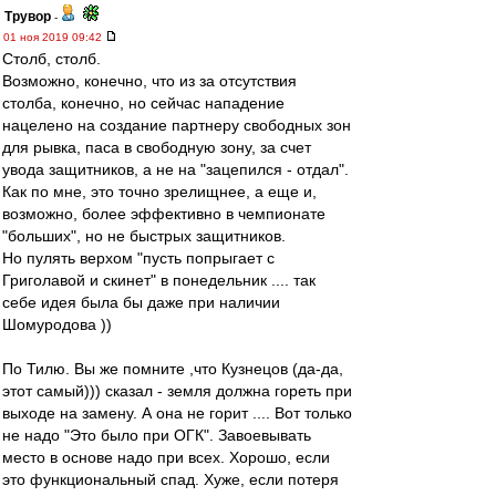
Трувор
-
01 ноя 2019 09:42
Столб, столб.
Возможно, конечно, что из за отсутствия
столба, конечно, но сейчас нападение
нацелено на создание партнеру свободных зон
для рывка, паса в свободную зону, за счет
увода защитников, а не на "зацепился - отдал".
Как по мне, это точно зрелищнее, а еще и,
возможно, более эффективно в чемпионате
"больших", но не быстрых защитников.
Но пулять верхом "пусть попрыгает с
Григолавой и скинет" в понедельник .... так
себе идея была бы даже при наличии
Шомуродова ))
По Тилю. Вы же помните ,что Кузнецов (да-да,
этот самый))) сказал - земля должна гореть при
выходе на замену. А она не горит .... Вот только
не надо "Это было при ОГК". Завоевывать
место в основе надо при всех. Хорошо, если
это функциональный спад. Хуже, если потеря