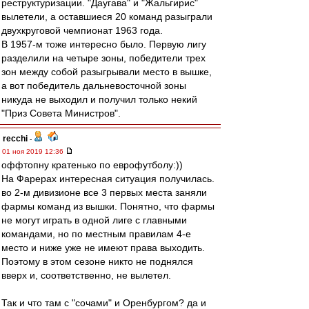
реструктуризации. "Даугава" и "Жальгирис"
вылетели, а оставшиеся 20 команд разыграли
двухкруговой чемпионат 1963 года.
В 1957-м тоже интересно было. Первую лигу
разделили на четыре зоны, победители трех
зон между собой разыгрывали место в вышке,
а вот победитель дальневосточной зоны
никуда не выходил и получил только некий
"Приз Совета Министров".
recchi
-
01 ноя 2019 12:36
оффтопну кратенько по еврофутболу:))
На Фарерах интересная ситуация получилась.
во 2-м дивизионе все 3 первых места заняли
фармы команд из вышки. Понятно, что фармы
не могут играть в одной лиге с главными
командами, но по местным правилам 4-е
место и ниже уже не имеют права выходить.
Поэтому в этом сезоне никто не поднялся
вверх и, соответственно, не вылетел.
Так и что там с "сочами" и Оренбургом? да и