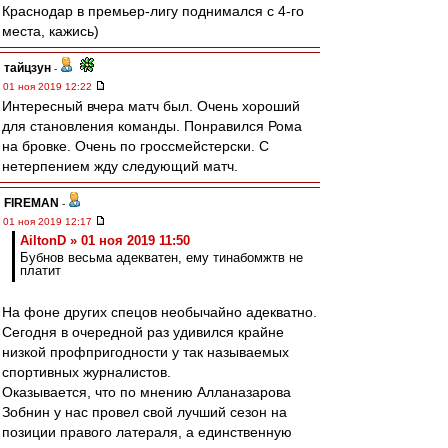
Краснодар в премьер-лигу поднимался с 4-го
места, кажись)
тайцзун
-
01 ноя 2019 12:22
Интересный вчера матч был. Очень хороший
для становления команды. Понравился Рома
на бровке. Очень по гроссмейстерски. С
нетерпением жду следующий матч.
FIREMAN
-
01 ноя 2019 12:17
AiltonD » 01 ноя 2019 11:50
Бубнов весьма адекватен, ему тинабомжтв не
платит
На фоне других спецов необычайно адекватно.
Сегодня в очередной раз удивился крайне
низкой профпригодности у так называемых
спортивных журналистов.
Оказывается, что по мнению Алланазарова
Зобнин у нас провел свой лучший сезон на
позиции правого латераля, а единственную