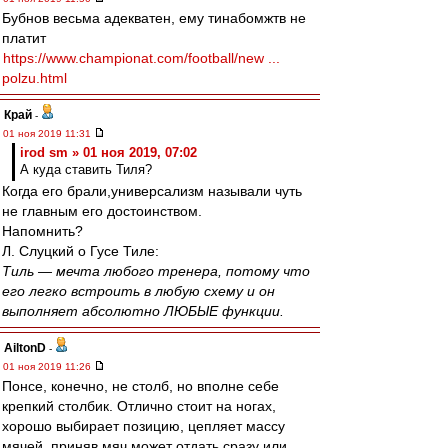
Бубнов весьма адекватен, ему тинабомжтв не
платит
https://www.championat.com/football/new ...
polzu.html
Край
-
01 ноя 2019 11:31
irod sm » 01 ноя 2019, 07:02
А куда ставить Тиля?
Когда его брали,универсализм называли чуть
не главным его достоинством.
Напомнить?
Л. Слуцкий о Гусе Тиле:
Тиль — мечта любого тренера, потому что
его легко встроить в любую схему и он
выполняет абсолютно ЛЮБЫЕ функции.
AiltonD
-
01 ноя 2019 11:26
Понсе, конечно, не столб, но вполне себе
крепкий столбик. Отлично стоит на ногах,
хорошо выбирает позицию, цепляет массу
мячей, приняв мяч может отдать сразу или