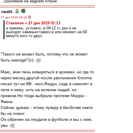
...Шалимов на заднем плане.
vlad45
-
27 дек 2019 09:18
Cтаканов » 27 дек 2019 01:13
а прикинь, условно, в 09-12 гг, раз и не
выходят хавиньестамесси или меняют на 60
минуте кого то двух.
"Такого не может быть, потому что не может
быть никогда!"(с)- )))
Макс, мне лень ковыряться в архивах, но где то
через месяц-другой после увольнения Клоппа
писал тут на ВВ - мол,Федун, сядь в самолет и
лети к нему, хоть на коленки падай, но
привози.Но тогда выбрали протеже Маура -
Якина.
Сейчас думаю - этому лузеру в бисболке никто
бы не помог.
Он обречен на неудачи в футболе и мы с ним,
увы -(((