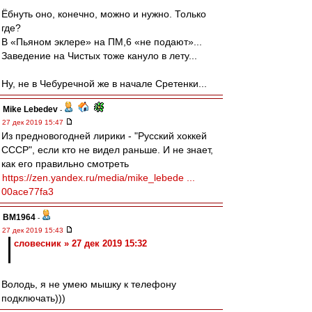
Ёбнуть оно, конечно, можно и нужно. Только
где?
В «Пьяном эклере» на ПМ,6 «не подают»...
Заведение на Чистых тоже кануло в лету...
Ну, не в Чебуречной же в начале Сретенки...
Mike Lebedev
-
27 дек 2019 15:47
Из предновогодней лирики - "Русский хоккей
СССР", если кто не видел раньше. И не знает,
как его правильно смотреть
https://zen.yandex.ru/media/mike_lebede ...
00ace77fa3
BM1964
-
27 дек 2019 15:43
словесник » 27 дек 2019 15:32
Володь, я не умею мышку к телефону
подключать)))