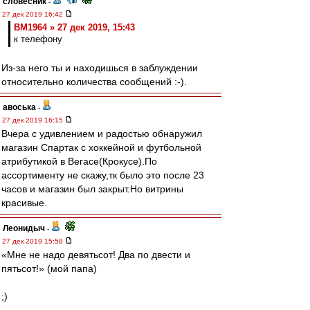
словесник
-
27 дек 2019 16:42
BM1964 » 27 дек 2019, 15:43
к телефону
Из-за него ты и находишься в заблуждении
относительно количества сообщений :-).
авоська
-
27 дек 2019 16:15
Вчера с удивлением и радостью обнаружил
магазин Спартак с хоккейной и футбольной
атрибутикой в Вегасе(Крокусе).По
ассортименту не скажу,тк было это после 23
часов и магазин был закрыт.Но витрины
красивые.
Леонидыч
-
27 дек 2019 15:58
«Мне не надо девятьсот! Два по двести и
пятьсот!» (мой папа)
;)