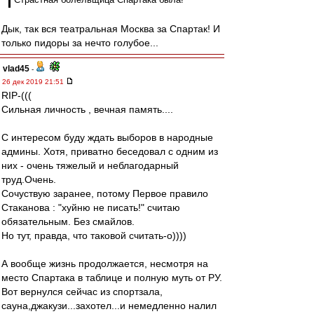
Дык, так вся театральная Москва за Спартак! И
только пидоры за нечто голубое...
vlad45
-
26 дек 2019 21:51
RIP-(((
Сильная личность , вечная память....
С интересом буду ждать выборов в народные
админы. Хотя, приватно беседовал с одним из
них - очень тяжелый и неблагодарный
труд.Очень.
Сочуствую заранее, потому Первое правило
Стаканова : "хуйню не писать!" считаю
обязательным. Без смайлов.
Но тут, правда, что таковой считать-о))))
А вообще жизнь продолжается, несмотря на
место Спартака в таблице и полную муть от РУ.
Вот вернулся сейчас из спортзала,
сауна,джакузи...захотел...и немедленно налил