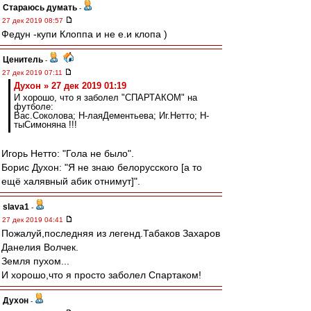
Стараюсь думать
-
27 дек 2019 08:57
Федун -купи Клоппа и не е.и клопа )
Ценитель
-
27 дек 2019 07:11
Духон » 27 дек 2019 01:19
И хорошо, что я заболел "СПАРТАКОМ" на
футболе:
Вас.Соколова; Н-лаяДементьева; Иг.Нетто; Н-
тыСимоняна !!!
Игорь Нетто: "Гола не было".
Борис Духон: "Я не знаю белорусского [а то
ещё халявный абик отнимут]".
slava1
-
27 дек 2019 04:41
Пожалуй,последняя из легенд.Табаков Захаров
Данелия Волчек.
Земля пухом...
И хорошо,что я просто заболел Спартаком!
Духон
-