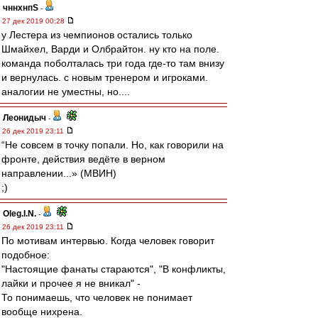
чннхнпS
-
27 дек 2019 00:28
у Лестера из чемпионов остались только
Шмайхел, Варди и Олбрайтон. ну кто на поле.
команда поболталась три года где-то там внизу
и вернулась. с новым тренером и игроками.
аналогии не уместны, но....
Леонидыч
-
26 дек 2019 23:11
“Не совсем в точку попали. Но, как говорили на
фронте, действия ведёте в верном
направлении...» (МВИН)
;)
Oleg.I.N.
-
26 дек 2019 23:11
По мотивам интервью. Когда человек говорит
подобное:
"Настоящие фанаты стараются", "В конфликты,
лайки и прочее я не вникал" -
То понимаешь, что человек не понимает
вообще нихрена.