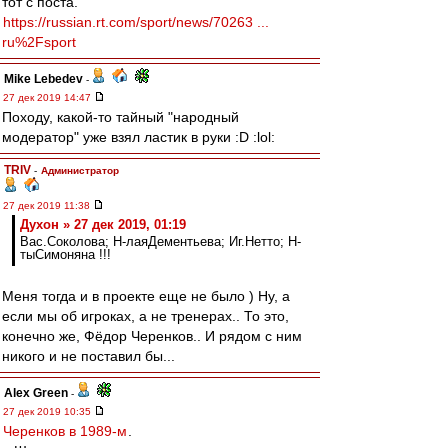
тот с поста.
https://russian.rt.com/sport/news/70263 ...
ru%2Fsport
Mike Lebedev
-
27 дек 2019 14:47
Походу, какой-то тайный "народный
модератор" уже взял ластик в руки :D :lol:
TRIV
-
Администратор
27 дек 2019 11:38
Духон » 27 дек 2019, 01:19
Вас.Соколова; Н-лаяДементьева; Иг.Нетто; Н-
тыСимоняна !!!
Меня тогда и в проекте еще не было ) Ну, а
если мы об игроках, а не тренерах.. То это,
конечно же, Фёдор Черенков.. И рядом с ним
никого и не поставил бы...
Alex Green
-
27 дек 2019 10:35
Черенков в 1989-м
.