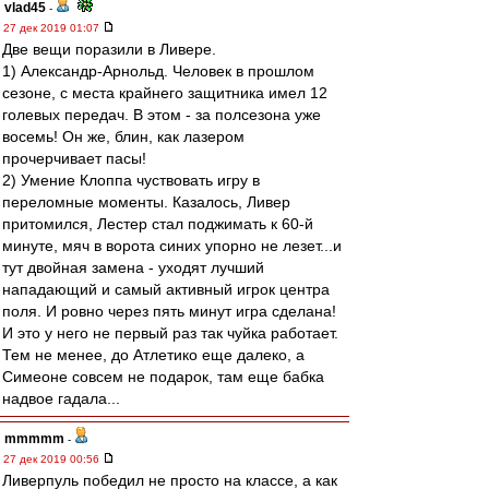
vlad45
-
27 дек 2019 01:07
Две вещи поразили в Ливере.
1) Александр-Арнольд. Человек в прошлом
сезоне, с места крайнего защитника имел 12
голевых передач. В этом - за полсезона уже
восемь! Он же, блин, как лазером
прочерчивает пасы!
2) Умение Клоппа чуствовать игру в
переломные моменты. Казалось, Ливер
притомился, Лестер стал поджимать к 60-й
минуте, мяч в ворота синих упорно не лезет...и
тут двойная замена - уходят лучший
нападающий и самый активный игрок центра
поля. И ровно через пять минут игра сделана!
И это у него не первый раз так чуйка работает.
Тем не менее, до Атлетико еще далеко, а
Симеоне совсем не подарок, там еще бабка
надвое гадала...
mmmmm
-
27 дек 2019 00:56
Ливерпуль победил не просто на классе, а как