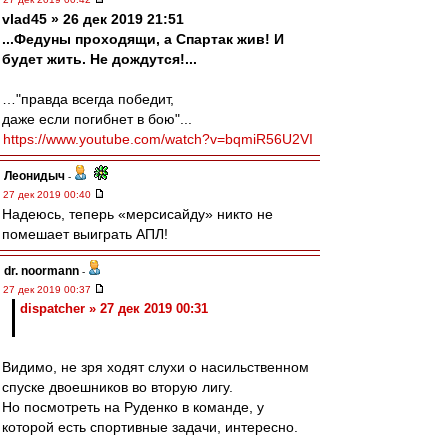
vlad45 » 26 дек 2019 21:51
...Федуны проходящи, а Спартак жив! И
будет жить. Не дождутся!...
…"правда всегда победит,
даже если погибнет в бою"...
https://www.youtube.com/watch?v=bqmiR56U2VI
Леонидыч
-
27 дек 2019 00:40
Надеюсь, теперь «мерсисайду» никто не
помешает выиграть АПЛ!
dr. noormann
-
27 дек 2019 00:37
dispatcher » 27 дек 2019 00:31
Видимо, не зря ходят слухи о насильственном
спуске двоешников во вторую лигу.
Но посмотреть на Руденко в команде, у
которой есть спортивные задачи, интересно.