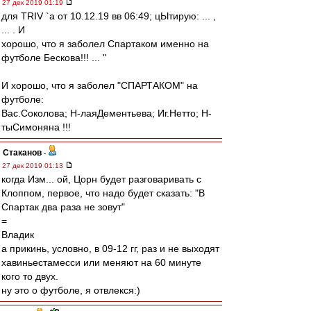
27 дек 2019 01:19
для TRIV `a от 10.12.19 вв 06:49; цЫтирую: ... ,
... . И
хорошо, что я заболел Спартаком именно на
футболе Бескова!!! ... "
И хорошо, что я заболел "СПАРТАКОМ" на
футболе:
Вас.Соколова; Н-лаяДементьева; Иг.Нетто; Н-
тыСимоняна !!!
Cтаканов
-
27 дек 2019 01:13
когда Изм... ой, Цорн будет разговаривать с
Клоппом, первое, что надо будет сказать: "В
Спартак два раза не зовут"
=
Владик
а прикинь, условно, в 09-12 гг, раз и не выходят
хавиньестамесси или меняют на 60 минуте
кого то двух.
ну это о футболе, я отвлекся:)