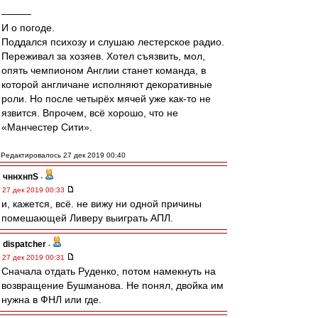
———
И о погоде.
Поддался психозу и слушаю лестерское радио.
Переживал за хозяев. Хотел съязвить, мол,
опять чемпионом Англии станет команда, в
которой англичане исполняют декоративные
роли. Но после четырёх мячей уже как-то не
язвится. Впрочем, всё хорошо, что не
«Манчестер Сити».
Редактировалось 27 дек 2019 00:40
чннхнпS
-
27 дек 2019 00:33
и, кажется, всё. не вижу ни одной причины
помешающей Ливеру выиграть АПЛ.
dispatcher
-
27 дек 2019 00:31
Сначала отдать Руденко, потом намекнуть на
возвращение Бушманова. Не понял, двойка им
нужна в ФНЛ или где.