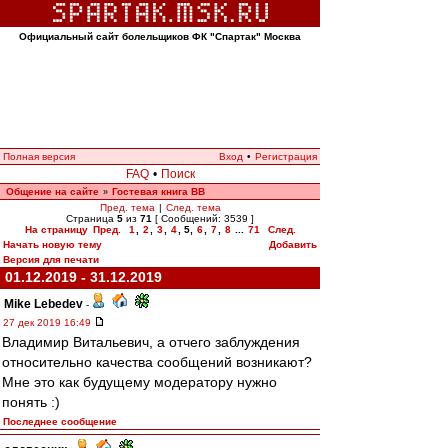
Официальный сайт болельщиков ФК "Спартак" Москва
Полная версия
Вход
•
Регистрация
FAQ
•
Поиск
Общение на сайте
Гостевая книга ВВ
»
Пред. тема
|
След. тема
Страница
5
из
71
[ Сообщений: 3539 ]
На страницу
Пред.
1
,
2
,
3
,
4
,
5
,
6
,
7
,
8
...
71
След.
Начать новую тему
Добавить
Версия для печати
01.12.2019 - 31.12.2019
Mike Lebedev
-
27 дек 2019 16:49
Владимир Витальевич, а отчего заблуждения
относительно качества сообщений возникают?
Мне это как будущему модератору нужно
понять :)
Последнее сообщение