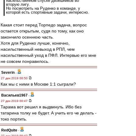
насильственном спуске двоешников во
вторую лигу.
Но посмотреть на Руденко в команде, у
которой есть спортивные задачи, интересно.
Какая стоит перед Торпедо задача, вопрос
остается открытым, судя по тому, как оно
закончило осеннюю часть.
Хотя для Руденко лучше, конечно,
насильственный невыход в РПЛ, чем
насильственный уход в ПФЛ. Интервью его мне
не совсем понравилось.
Severin
-
27 дек 2019 00:50
Как мы с ними в Москве 1:1 сыграли?
Васильев1967
-
27 дек 2019 00:47
Тарама вот решил я выдвинуть. Ибо без
татарина толку не будет. А учить его че делать -
токо портить.
RedQuite
-
27 дек 2019 00:42