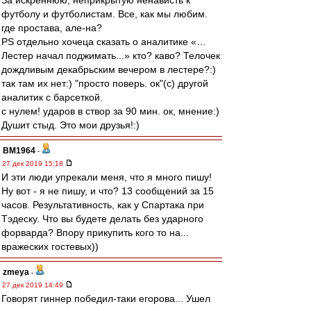
За искреннюю, неприкрытую ненависть к
футболу и футболистам. Все, как мы любим.
где простава, але-на?
PS отдельно хочеца сказать о аналитике «…
Лестер начал поджимать...» кто? каво? Телочек
дождливым декабрьским вечером в лестере?:)
так там их нет:) "просто поверь. ок"(с) другой
аналитик с барсеткой.
с нулем! ударов в створ за 90 мин. ок, мнение:)
Душит стыд. Это мои друзья!:)
BM1964
-
27 дек 2019 15:18
И эти люди упрекали меня, что я много пишу!
Ну вот - я не пишу, и что? 13 сообщений за 15
часов. Результативность, как у Спартака при
Тэдеску. Что вы будете делать без ударного
форварда? Впору прикупить кого то на...
вражеских гостевых))
zmeya
-
27 дек 2019 14:49
Говорят гиннер победил-таки егорова... Ушел