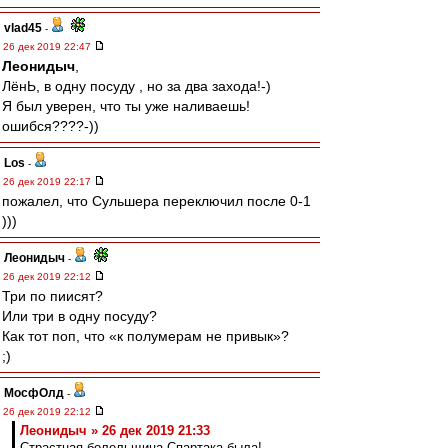
vlad45
-
26 дек 2019 22:47
Леонидыч
,
ЛёнЬ, в одну посуду , но за два захода!-)
Я был уверен, что ты уже наливаешь!
ошибся????-))
Los
-
26 дек 2019 22:17
пожалел, что Сульшера переключил после 0-1
)))
Леонидыч
-
26 дек 2019 22:12
Три по пиисят?
Или три в одну посуду?
Как тот поп, что «к полумерам не привык»?
;)
МосфОлд
-
26 дек 2019 22:12
Леонидыч » 26 дек 2019 21:33
Страстная болельщица Спартака была!