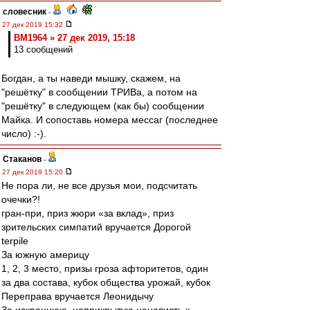
словесник
-
27 дек 2019 15:32
BM1964 » 27 дек 2019, 15:18
13 сообщений
Богдан, а ты наведи мышку, скажем, на
"решётку" в сообщении ТРИВа, а потом на
"решётку" в следующем (как бы) сообщении
Майка. И сопоставь номера мессаг (последнее
число) :-).
Cтаканов
-
27 дек 2019 15:20
Не пора ли, не все друзья мои, подсчитать
очечки?!
гран-при, приз жюри «за вклад», приз
зрительских симпатий вручается Дорогой
terpile
За южную америцу
1, 2, 3 место, призы гроза афторитетов, один
за два состава, кубок общества урожай, кубок
Переправа вручается Леонидычу