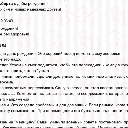
берта
с днём рождения!
х сил и новых надёжных друзей!
19 06:43
рождения!
е раз здоровья!
4:54
ня день рождения. Это хороший повод пожелать ему здоровья.
е это надо.
лег. Утром не смог подняться, чтобы его пересадили к компу в кр
ал говорить, что он "устал".
линики прибежали, сделали доступные поликлиничные анализы, сказ
восемь.
о возможным пересаживать Сашу в кресло, он стал восстанавлива
овилась. Компом он пользоваться стал, но все движения, которые е
его напряжения.
цами. Это создало проблемы и для домашних. Если раньше, когда 
ял эту возможность. При перемещении его буквально надо нести на
вязан на "медицину" Саши, учинили военный совет и постановили п
 Как всегда, доктора удалось привезти . Хорошего. Молодого, но 