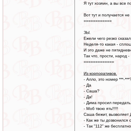
Я тут хозяин, а вы все 
Вот тут и получается не
============
ЗЫ.
Ежели чего резко сказал
Неделя-то какая - спло
И это даже не пятиднев
Так что, прости, народ -
=============
Из корпоративов.
- Алло, это номер ***-***
- Да
- Саша?
- Да!
- Дима просил передать,
- Моб твою ять!!!!!
Саша бежит, вызволяет
- Как же ты дозвонился
- Так "112" же бесплатно