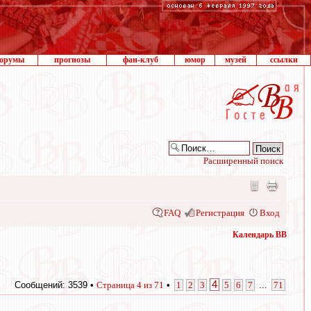
орумы
прогнозы
фан-клуб
юмор
музей
ссылки
Расширенный поиск
FAQ
Регистрация
Вход
Календарь ВВ
4
Сообщений: 3539 •
Страница
4
из
71
•
1
2
3
5
6
7
...
71