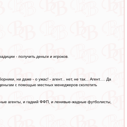
радиции - получить деньги и игроков.
, ни даже - о ужас! - агент... нет, не так... Агент..... Да
 деньгам с помощью местных менеджеров сколотить
чные агенты, и гадкий ФФП, и ленивые-жадные футболисты,