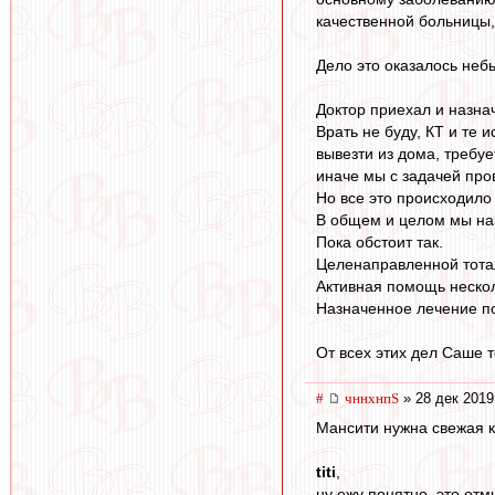
качественной больницы,
Дело это оказалось неб
Доктор приехал и назна
Врать не буду, КТ и те 
вывезти из дома, требуе
иначе мы с задачей про
Но все это происходило
В общем и целом мы наз
Пока обстоит так.
Целенаправленной тота
Активная помощь нескол
Назначенное лечение по
От всех этих дел Саше 
#
чннхнпS
» 28 дек 2019
Мансити нужна свежая к
titi
,
ну ежу понятно, это от