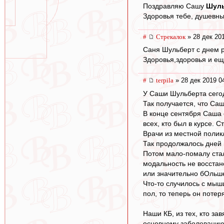
Поздравляю Сашу
Шуль
Здоровья тебе, душевны
#
Стрекалок
» 28 дек 20
Саня Шульберт с днем 
Здоровья,здоровья и ещ
#
terpila
» 28 дек 2019 0
У Саши Шульберта сегод
Так получается, что Саш
В конце сентября Саша с
всех, кто был в курсе. Ст
Врачи из местной полик
Так продолжалось дней 
Потом мало-помалу стал
модальность не восстан
или значительно бОльш
Что-то случилось с мыш
пол, то теперь он потер
Наши КБ, из тех, кто за
основному заболеванию.