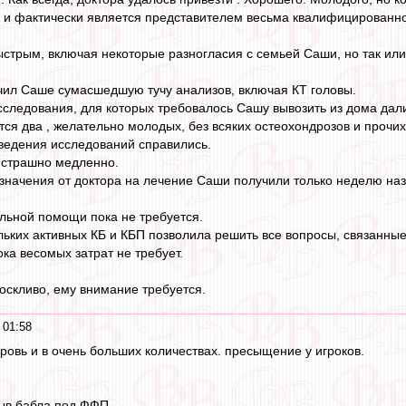
 и фактически является представителем весьма квалифицированно
ыстрым, включая некоторые разногласия с семьей Саши, но так или
чил Саше сумасшедшую тучу анализов, включая КТ головы.
исследования, для которых требовалось Сашу вывозить из дома дал
тся два , желательно молодых, без всяких остеохондрозов и прочи
ведения исследований справились.
 страшно медленно.
начения от доктора на лечение Саши получили только неделю наз
льной помощи пока не требуется.
ьких активных КБ и КБП позволила решить все вопросы, связанные
ка весомых затрат не требует.
тоскливо, ему внимание требуется.
 01:58
ровь и в очень больших количествах. пресыщение у игроков.
мыв бабла под ФФП.