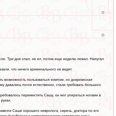
есло. Три дня спал, не ел, потом еще неделю лежал. Напугал
али, что ничего криминального не видят.
ть возможность пользоваться компом, но докризисная
му давались почти естественно, стали требовать большого
требовалось переместить Сашу, он мог упираться ногами в
 руках.
ривезти Саше хорошего невролога, сиречь, доктора по его
который работает в неврологическом отделении очень