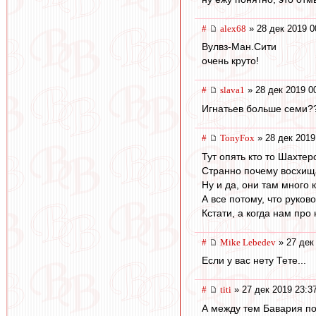
#
alex68
» 28 дек 2019 0
Вулвз-Ман.Сити
очень круто!
#
slava1
» 28 дек 2019 0
Игнатьев больше семи?
#
TonyFox
» 28 дек 2019
Тут опять кто то Шахте
Странно почему восхища
Ну и да, они там много 
А все потому, что руко
Кстати, а когда нам пр
#
Mike Lebedev
» 27 дек
Если у вас нету Тете...
#
titi
» 27 дек 2019 23:3
А между тем Бавария по