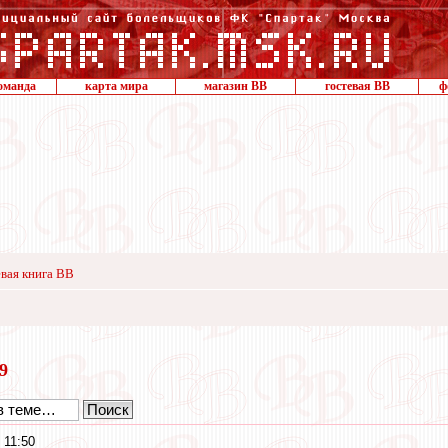
оманда
карта мира
магазин ВВ
гостевая ВВ
ф
вая книга ВВ
19
 11:50