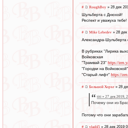
#
RoughBoy
» 28 дек 20
Шульберта с Днюхой!
Респект и уважуха тебе!
#
Mike Lebedev
» 28 дек
Александра-Шульберта 
В рубриках "Лирика выхо
Войковская
"Трамвай 23"
https://zen.
"Городки на Войковской
"Старый лифт"
https://ze
#
Большой Хорхе
» 28 де
titi » 27 дек 2019, 
Почему они из Бра
Потому что они зарабаты
#
vlad45
» 28 дек 2019 0