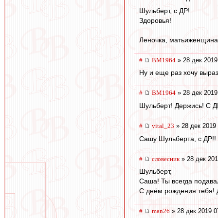
Шульберт, с ДР!
Здоровья!
Леночка, матьиженщина, 
#
BM1964
» 28 дек 2019
Ну и еще раз хочу выра
#
BM1964
» 28 дек 2019
Шульберт! Держись! С 
#
vital_23
» 28 дек 2019 
Сашу Шульберта, с ДР!! 
#
словесник
» 28 дек 201
Шульберт,
Саша! Ты всегда подава
С днём рождения тебя! 
#
man26
» 28 дек 2019 0