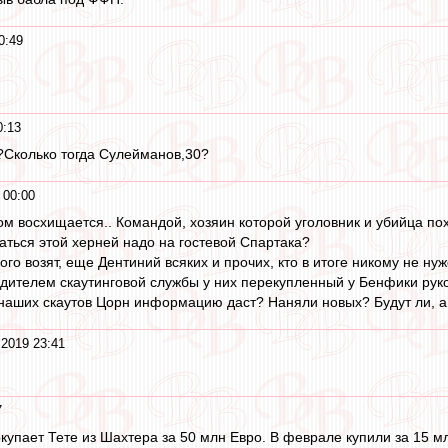
0:49
0:13
?Сколько тогда Сулейманов,30?
 00:00
ром восхищается.. Командой, хозяин которой уголовник и убийца п
ться этой херней надо на гостевой Спартака?
кого возят, еще Дентиний всяких и прочих, кто в итоге никому не ну
водителем скаутинговой службы у них перекупленный у Бенфики руко
о наших скаутов Цорн информацию даст? Наняли новых? Будут ли, а
 2019 23:41
7
купает Тете из Шахтера за 50 млн Евро. В феврале купили за 15 м