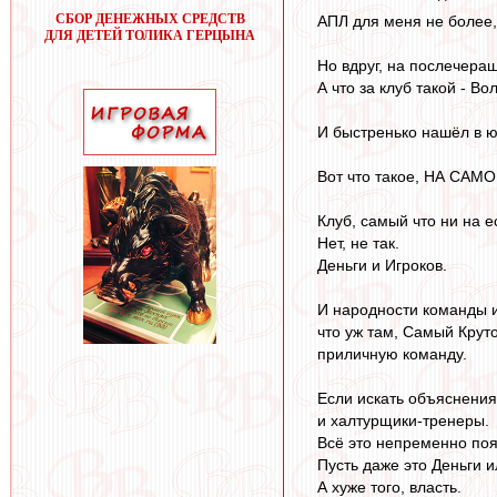
СБОР ДЕНЕЖНЫХ СРЕДСТВ
АПЛ для меня не более,
ДЛЯ ДЕТЕЙ ТОЛИКА ГЕРЦЫНА
Но вдруг, на послечера
А что за клуб такой - Во
И быстренько нашёл в ю
Вот что такое, НА САМ
Клуб, самый что ни на е
Нет, не так.
Деньги и Игроков.
И народности команды из 
что уж там, Самый Кру
приличную команду.
Если искать объяснения
и халтурщики-тренеры.
Всё это непременно появ
Пусть даже это Деньги 
А хуже того, власть.