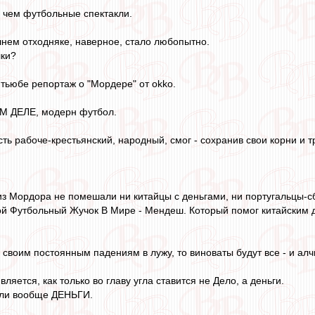
 чем футбольные спектакли.
шнем отходняке, наверное, стало любопытно.
лки?
тьюбе репортаж о "Мордере" от okko.
ОМ ДЕЛЕ, модерн футбол.
сть рабоче-крестьянский, народный, смог - сохранив свои корни и т
Мордора не помешали ни китайцы с деньгами, ни португальцы-сборники
той Футбольный Жучок В Мире - Мендеш. Который помог китайским
 своим постоянным падениям в лужу, то виноваты будут все - и ал
ляется, как только во главу угла ставится не Дело, а деньги.
или вообще ДЕНЬГИ.