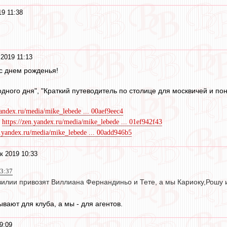
19 11:38
 2019 11:13
с днем рожденья!
дного дня", "Краткий путеводитель по столице для москвичей и пон
yandex.ru/media/mike_lebede ... 00aef9eec4
"
https://zen.yandex.ru/media/mike_lebede ... 01ef942f43
n.yandex.ru/media/mike_lebede ... 00add946b5
к 2019 10:33
23:37
зилии привозят Виллиана Фернандиньо и Тете, а мы Кариоку,Рошу 
вают для клуба, а мы - для агентов.
9:09