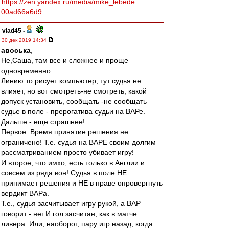
https://zen.yandex.ru/media/mike_lebede ...
00ad66a6d9
vlad45
-
30 дек 2019 14:34
авоська
,
Не,Саша, там все и сложнее и проще
одновременно.
Линию то рисует компьютер, тут судья не
влияет, но вот смотреть-не смотреть, какой
допуск установить, сообщать -не сообщать
судье в поле - прерогатива судьи на ВАРе.
Дальше - еще страшнее!
Первое. Время принятие решения не
ограничено! Т.е. судья на ВАРЕ своим долгим
рассматриванием просто убивает игру!
И второе, что имхо, есть только в Англии и
совсем из ряда вон! Судья в поле НЕ
принимает решения и НЕ в праве опровергнуть
вердикт ВАРа.
Т.е., судья засчитывает игру рукой, а ВАР
говорит - нет.И гол засчитан, как в матче
ливера. Или, наоборот, пару игр назад, когда