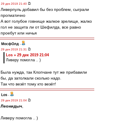
29 дек 2019 21:40
Ливерпуль добавил бы без проблем, сыграли
прогматично
А вот голубое говнище жалкое зрелище, жалко
гол не защита ли от Шефилда, все равно
проебут или ничья
МосфОлд
-
29 дек 2019 21:31
Los » 29 дек 2019 21:04
Ливеру помогла .. )
Была нужда, так Клопчане тут же прибавили
бы, да затолкали сколько надо.
Так что везёт тому кто везёт!
Los
-
29 дек 2019 21:04
Леонидыч
,
Ливеру помогла .. )
Леонидыч
-