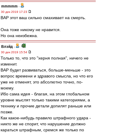
mmmmm
-
30 дек 2019 17:23
ВАР этот ваш сильно смахивает на смерть.
Она тоже никому не нравится.
Но она неизбежна.
Влэйд
-
30 дек 2019 15:54
Только то, что это "херня полная", ничего не
изменит.
ВАР будет развиваться, больше-меньше - это
вопрос времени и здравого смысла, но что его
уже не отменят, это абсолютно точно, по-
моему.
Ибо сама идея - благая, на этом глобальном
уровне мыслят только такими категориями, а
технику и прочие детали допилят раньше или
позже.
Как какое-нибудь правило штрафного удара -
никто же не спорит, что нарушение должно
караться штрафным, сремся же только по