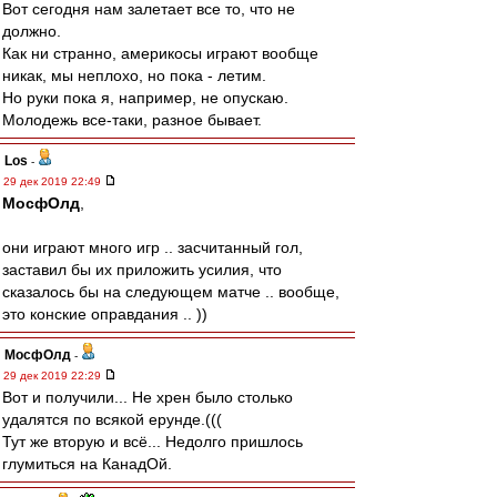
Вот сегодня нам залетает все то, что не
должно.
Как ни странно, америкосы играют вообще
никак, мы неплохо, но пока - летим.
Но руки пока я, например, не опускаю.
Молодежь все-таки, разное бывает.
Los
-
29 дек 2019 22:49
МосфОлд
,
они играют много игр .. засчитанный гол,
заставил бы их приложить усилия, что
сказалось бы на следующем матче .. вообще,
это конские оправдания .. ))
МосфОлд
-
29 дек 2019 22:29
Вот и получили... Не хрен было столько
удалятся по всякой ерунде.(((
Тут же вторую и всё... Недолго пришлось
глумиться на КанадОй.