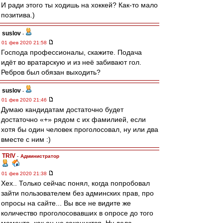
И ради этого ты ходишь на хоккей? Как-то мало
позитива.)
suslov
-
01 фев 2020 21:58
Господа профессионалы, скажите. Подача
идёт во вратарскую и из неё забивают гол.
Ребров был обязан выходить?
suslov
-
01 фев 2020 21:46
Думаю кандидатам достаточно будет
достаточно «+» рядом с их фамилией, если
хотя бы один человек проголосовал, ну или два
вместе с ним :)
TRIV
-
Администратор
01 фев 2020 21:38
Хех.. Только сейчас понял, когда попробовал
зайти пользователем без админских прав, про
опросы на сайте... Вы все не видите же
количество проголосовавших в опросе до того