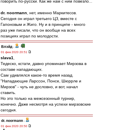
говорить по-русски. Как же нам с ним повезло...
dr. noormann
, нет, именно Маркитесов.
Сегодня он играл третьего ЦЗ, вместе с
Гапоновым и Жиго. Ну и в принципе - много
раз уже писали, что он вообще на всех
позициях играл по молодости.
Влэйд
-
01 фев 2020 20:51
slava1
,
Тедеско, кстати, давно упоминает Мирзова в
составе нападающих.
Сам удивлялся какое-то время назад.
"Нападающие Ларссон, Понсе, Шюррле и
Мирзов" - чуть не дословно, и вот, начал
ставить.
Но это только на межсезонный турнир,
конечно. Даже несмотря на успехи мирзовские
сегодня.
dr. noormann
-
01 фев 2020 20:50