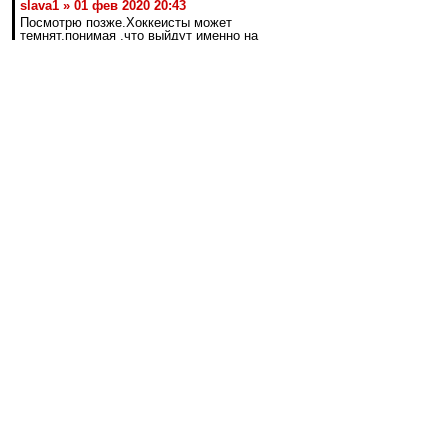
slava1 » 01 фев 2020 20:43
Посмотрю позже.Хоккеисты может
темнят,понимая ,что выйдут именно на
мусарню?
В случае сегодняшней победы отступали бы от
финнов на три очка, рановато смиряться с
пятым местом.
Счёт не по игре. В «нарезку» войдёт только
невероятное везение крикуновцев. Но у меня
такое ощущение, что есть и неспортивные
причины: шутка ли, у нас даже с Ригой в этом
году баланс отрицательный, не то что с
остальными представителями этого, кхм,
общества. Знарку бы покаяться за прошлое,
отпустить его с миром — и тысячепроцентные
моменты, вроде сегодняшних, начнут со
скрипом реализовываться :)))
Valex1956
-
01 фев 2020 20:49
Леонидыч » 01 фев 2020 20:36
Подъёбываешь?!