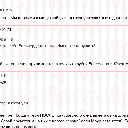
0 01:39
ели... Мы первыми в минувший уикэнд грохнули заклятых с данным
 01:23
20 01:16
отал себе Вальверде,нет надо было все порушить!
обные решения принимаются в великих клубах Барселона и Ювенту
1:16
гой!
годня грохнули.
не прет. Когда у тебя ПОСЛЕ трансферного окна вылетают на длит
.Давай посмотрим на них с нового сезона( если Маур останется). Т
уру сильно поможет.