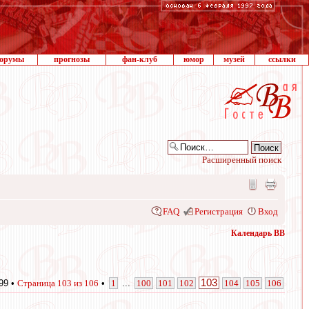
орумы
прогнозы
фан-клуб
юмор
музей
ссылки
Расширенный поиск
FAQ
Регистрация
Вход
Календарь ВВ
103
99 •
Страница
103
из
106
•
1
...
100
101
102
104
105
106