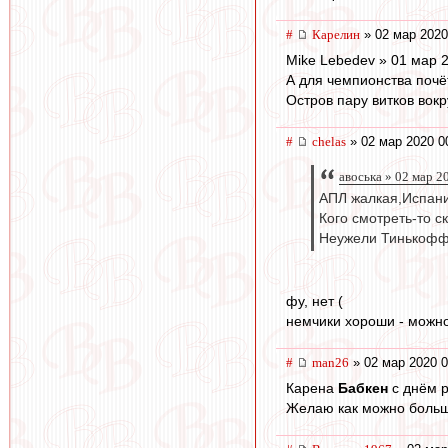
#
Карелин
» 02 мар 2020
Mike Lebedev » 01 мар 
А для чемпионства почё
Остров пару витков вокру
#
chelas
» 02 мар 2020 0
авоська » 02 мар 2
АПЛ жалкая,Испани
Кого смотреть-то с
Неужели Тинькофф
фу, нет (
немчики хороши - можно
#
man26
» 02 мар 2020 0
Карена
Бабкен
с днём 
Желаю как можно больш