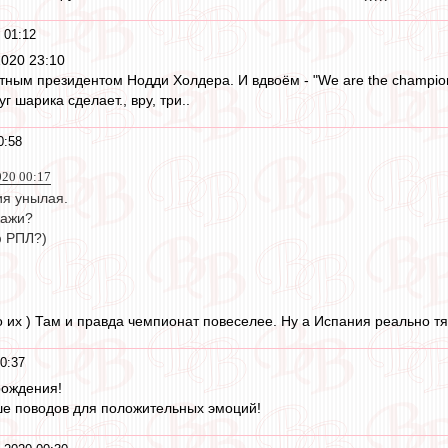
 01:12
2020 23:10
тным президентом Нодди Холдера. И вдвоём - "We are the champions
г шарика сделает., вру, три..
0:58
020 00:17
я унылая.
кажи?
 РПЛ?)
 их ) Там и правда чемпионат повеселее. Ну а Испания реально т
0:37
рождения!
е поводов для положительных эмоций!