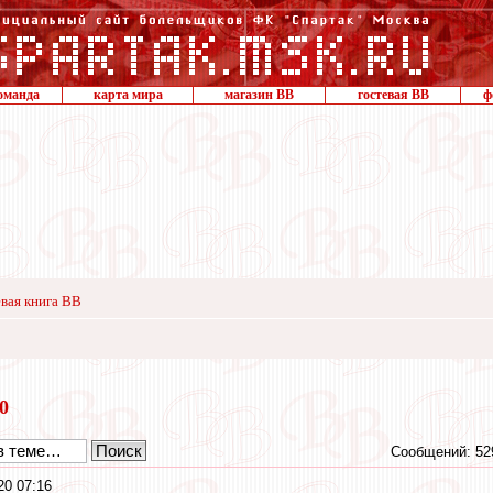
оманда
карта мира
магазин ВВ
гостевая ВВ
ф
вая книга ВВ
20
Сообщений: 52
20 07:16