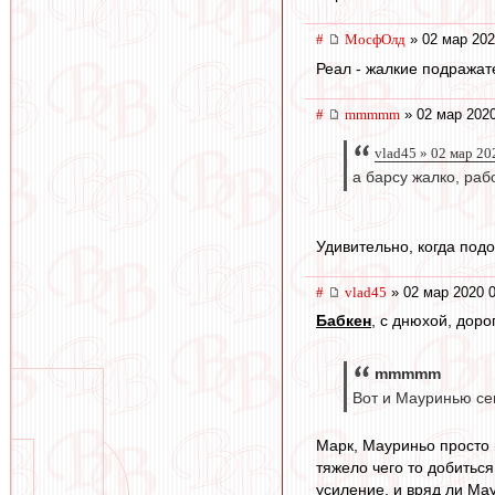
#
МосфОлд
» 02 мар 202
Реал - жалкие подражат
#
mmmmm
» 02 мар 2020
vlad45 » 02 мар 20
а барсу жалко, раб
Удивительно, когда под
#
vlad45
» 02 мар 2020 0
Бабкен
, с днюхой, доро
mmmmm
Вот и Мауринью се
Марк, Мауриньо просто 
тяжело чего то добиться
усиление, и вряд ли Ма