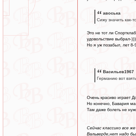
авоська
Сижу значить как-т
Это не тот ли Спортклаб
удовольствие выбрал-)))
Но я уж позабыл, лет 8-
Васильев1967
Германию вот взять
Очень красиво играет Д
Но конечно, Бавария ма
Там даже болеть не нужн
Сейчас классико все же
Вальверде,нет надо бы