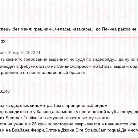
спецы без меня: грешники, челасы, квзахары... до Пекина раком не в
:33
т » 01 мар 2020, 22:21
 какие то требования выдвинет, но судя по видеоряду... да ну их вс
иводят в фебуке статью из СандиЭкспресс--что Штаты выдали ордер
традиция и он носит электронный браслет.
01:48
ва квадратных километра.Там в принципе всё рядом.
ng находится не у Казино,а на море.Тут же и ночной клуб Jimmys,г
ит Summer Festival и выступают известные музыканты.
тся на ужин,а в 23 крыша ресторана закрывается и начинается конц
м на Брайана Ферри,Элтона Джона,Dire Straits,Jamiroquai.Да много