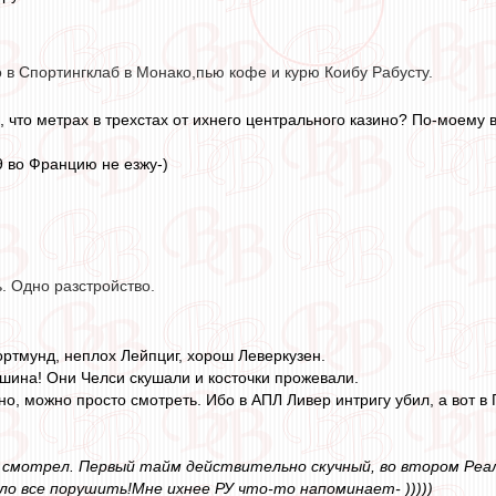
о в Спортингклаб в Монако,пью кофе и курю Коибу Рабусту.
, что метрах в трехстах от ихнего центрального казино? По-моему в
9 во Францию не езжу-)
. Одно разстройство.
ортмунд, неплох Лейпциг, хорош Леверкузен.
шина! Они Челси скушали и косточки прожевали.
о, можно просто смотреть. Ибо в АПЛ Ливер интригу убил, а вот в
 смотрел. Первый тайм действительно скучный, во втором Реал д
ло все порушить!Мне ихнее РУ что-то напоминает- )))))