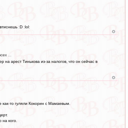
тиснешь :D :lol:
ех ...
 на арест Тинькова из-за налогов, что он сейчас в
де как-то гуляли Кокорин с Мамаевым.
ерт.
 на кого.