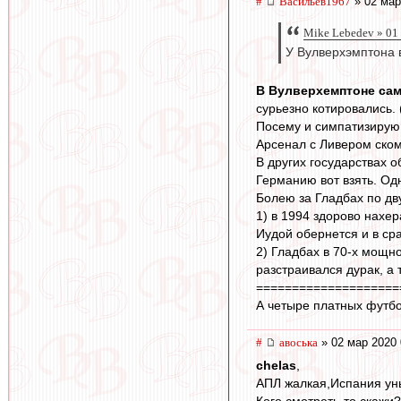
#
Васильев1967
» 02 мар
Mike Lebedev » 01
У Вулверхэмптона 
В Вулверхемптоне сам
сурьезно котировались. 
Посему и симпатизирую 
Арсенал с Ливером скомп
В других государствах о
Германию вот взять. Од
Болею за Гладбах по дв
1) в 1994 здорово нахер
Иудой обернется и в сра
2) Гладбах в 70-х мощн
разстраивался дурак, а 
====================
А четыре платных футбол
#
авоська
» 02 мар 2020 
chelas
,
АПЛ жалкая,Испания ун