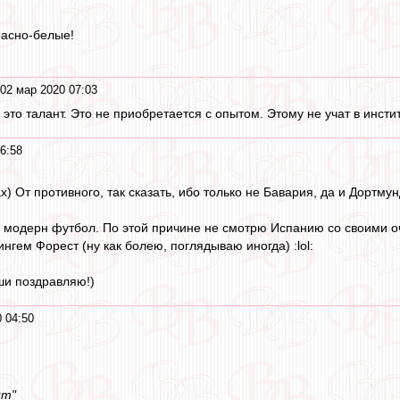
расно-белые!
02 мар 2020 07:03
- это талант. Это не приобретается с опытом. Этому не учат в инстит
6:58
х) От противного, так сказать, ибо только не Бавария, да и Дортм
й модерн футбол. По этой причине не смотрю Испанию со своими 
нгем Форест (ну как болею, поглядываю иногда) :lol:
ши поздравляю!)
 04:50
ит"