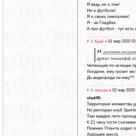
Я ведь не о том!
Не о футболе!
Я о своих симпатиях!
Я - за Гладбах.
А про футбол - тут есть 
#
Край
» 02 мар 2020 02
двоишник ниодыква
думал тинькофф хоть
Читающие по-аглицки пр
Лондоне, ему грозит экс
До видеоряда ли ему??
#
авоська
» 02 мар 2020 
vlad45
,
Территория княжества д
Но ресторан-клуб Sporti
Там каждое лето проход
К 21 часу гости съезжаю
Помимо Планта ходил та
Хорошее место.