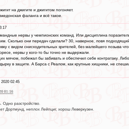
жигит на джигите и джигитом погоняет.
акедонская фаланга и всё такое.
3:17
мандные нервы у чемпионских команд. Или дисциплина поразитель
воим. Сколько они передач сделали? 30, наверное, ловя подходящи
овку с видом снисходительных зрителей, без малейшего позыва что-
оресе, нервы у кого-то бы точно не выдержали.
щих мячом, побежал бы забивать и обеспечил себе контратаку. Либ
 дырку в защите. А Барса с Реалом, как крупные хищники, не спеш
 2020 02:45
20 01:16
. Одно разстройство.
ет Дортмунд, неплох Лейпциг, хорош Леверкузен.