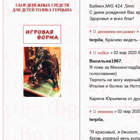
СБОР ДЕНЕЖНЫХ СРЕДСТВ
Бабкен,MIG 424 ,Smn
ДЛЯ ДЕТЕЙ ТОЛИКА ГЕРЦЫНА
С днем рождения Вас к
Здоровья и всех благ!
#
двоишник ниодыкват
» 
terpila
, Красиво видеть 
#
walkin
» 02 мар 2020 0
Васильев1967
,
Я тоже за Менхенгладба
голосование)
Терпеть не могу жирны
Италии и болею за Нотти
Карена Юрьевича от ду
#
mmmmm
» 02 мар 2020
terpila
,
"Я красивый, я джигит,
Кровь горячий весь кип