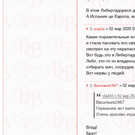
В этом Либертадоресе д
А Испания це Европа, м
#
terpila
» 02 мар 2020 0
Какие поразительные ко
и стала пасовать его с
смотрел на эту перепас
Вот будь это в Либертад
Либо, кто-то из владею
отбирать мяч, соорудив
Вот нервы у людей.
#
Васильев1967
» 02 мар
vlad45 » 02 мар 20
Васильев1967
Германию вот взять
Очень красиво игра
Влад!
Брат!