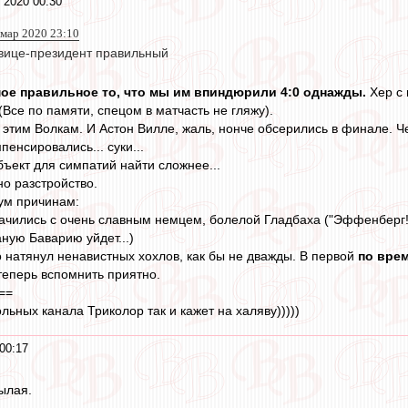
 2020 00:30
 мар 2020 23:10
вице-президент правильный
ое правильное то, что мы им впиндюрили 4:0 однажды.
Хер с 
(Все по памяти, спецом в матчасть не гляжу).
этим Волкам. И Астон Вилле, жаль, нонче обсерились в финале. Че
енсировались... суки...
бъект для симпатий найти сложнее...
но разстройство.
ум причинам:
ачились с очень славным немцем, болелой Гладбаха ("Эффенберг! Ти
ную Баварию уйдет...)
о натянул ненавистных хохлов, как бы не дважды. В первой
по вре
теперь вспомнить приятно.
==
ьных канала Триколор так и кажет на халяву)))))
00:17
ылая.