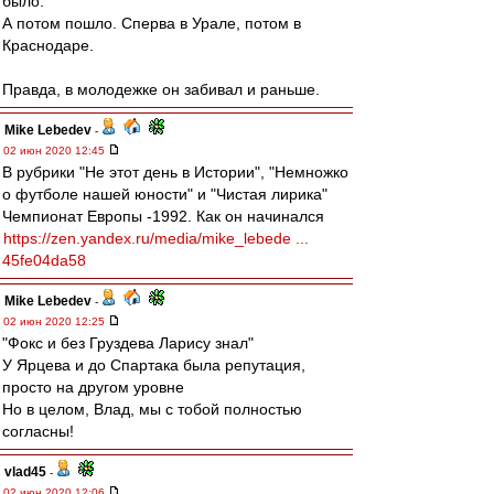
было.
А потом пошло. Сперва в Урале, потом в
Краснодаре.
Правда, в молодежке он забивал и раньше.
Mike Lebedev
-
02 июн 2020 12:45
В рубрики "Не этот день в Истории", "Немножко
о футболе нашей юности" и "Чистая лирика"
Чемпионат Европы -1992. Как он начинался
https://zen.yandex.ru/media/mike_lebede ...
45fe04da58
Mike Lebedev
-
02 июн 2020 12:25
"Фокс и без Груздева Ларису знал"
У Ярцева и до Спартака была репутация,
просто на другом уровне
Но в целом, Влад, мы с тобой полностью
согласны!
vlad45
-
02 июн 2020 12:06