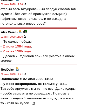
02 июн 2020 17:00
старый весь татуированный пердун смолов там
мутит с 18ти летней правнучкой ельцина)
нафигнам такое только если не выход на
потенциальных инвесторов))
Alex Green
-
02 июн 2020 15:26
...Те самые победы:
-
2 июня 1984 года
;
-
2 июня 1986 года
.
...Дасаев и Родионов приняли участие в обоих
матчах.
RedQuite
-
02 июн 2020 14:41
Dominecne » 02 июн 2020 14:23
...у всех сокращение. не только у нас...
Так себе аргумент, мы то - не все. Да и лидеры
- особо зарплаты не сокращают. Поэтому у
кого-то задача 5 чемпионств подряд, а у кого-
то - хотя бы кубок...(((