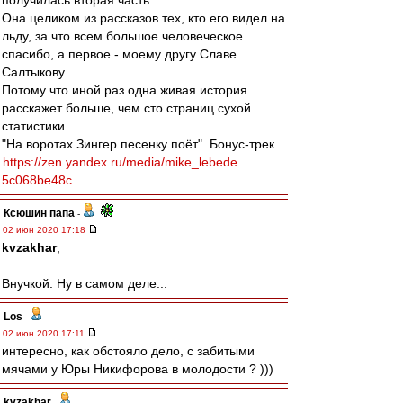
получилась вторая часть
Она целиком из рассказов тех, кто его видел на
льду, за что всем большое человеческое
спасибо, а первое - моему другу Славе
Салтыкову
Потому что иной раз одна живая история
расскажет больше, чем сто страниц сухой
статистики
"На воротах Зингер песенку поёт". Бонус-трек
https://zen.yandex.ru/media/mike_lebede ...
5c068be48c
Ксюшин папа
-
02 июн 2020 17:18
kvzakhar
,
Внучкой. Ну в самом деле...
Los
-
02 июн 2020 17:11
интересно, как обстояло дело, с забитыми
мячами у Юры Никифорова в молодости ? )))
kvzakhar
-