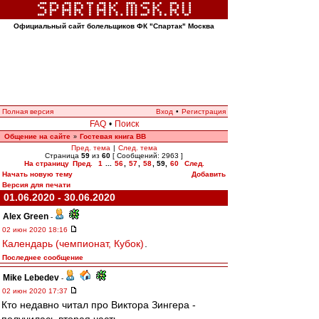
Официальный сайт болельщиков ФК "Спартак" Москва
Полная версия
Вход
•
Регистрация
FAQ
•
Поиск
Общение на сайте
Гостевая книга ВВ
»
Пред. тема
|
След. тема
Страница
59
из
60
[ Сообщений: 2963 ]
На страницу
Пред.
1
...
56
,
57
,
58
,
59
,
60
След.
Начать новую тему
Добавить
Версия для печати
01.06.2020 - 30.06.2020
Alex Green
-
02 июн 2020 18:16
Календарь (чемпионат, Кубок)
.
Последнее сообщение
Mike Lebedev
-
02 июн 2020 17:37
Кто недавно читал про Виктора Зингера -