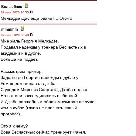
Волшебник
-
02 июн 2020 10:55
Мелкадзе щас еще рванёт. ...Ого-го
mmmmm
-
02 июн 2020 08:43
Мне жаль Георгия Мелкадзе.
Подавал надежды у тренера Бесчастных в
академии и в дубле.
Больше не подаёт.
Рассмотрим пример.
Задолго до Георгия надежды в дубле у
Ромащенко подавал Дзюба.
С уходом Миры из Спартака, Дзюба подвял.
Но вот они воссоединились в сборной.
И Дзюба волшебным образом взыграл не хуже,
чем в дубле (глупо не признать явный
прогресс).
Это я к чему?
Вова Бесчастных сейчас тренирует Факел.