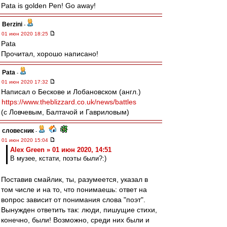
Pata is golden Pen! Go away!
Berzini
-
01 июн 2020 18:25
Pata
Прочитал, хорошо написано!
Pata
-
01 июн 2020 17:32
Написал о Бескове и Лобановском (англ.)
https://www.theblizzard.co.uk/news/battles
(с Ловчевым, Балтачой и Гавриловым)
словесник
-
01 июн 2020 15:04
Alex Green » 01 июн 2020, 14:51
В музее, кстати, поэты были?:)
Поставив смайлик, ты, разумеется, указал в
том числе и на то, что понимаешь: ответ на
вопрос зависит от понимания слова "поэт".
Вынужден ответить так: люди, пишущие стихи,
конечно, были! Возможно, среди них были и