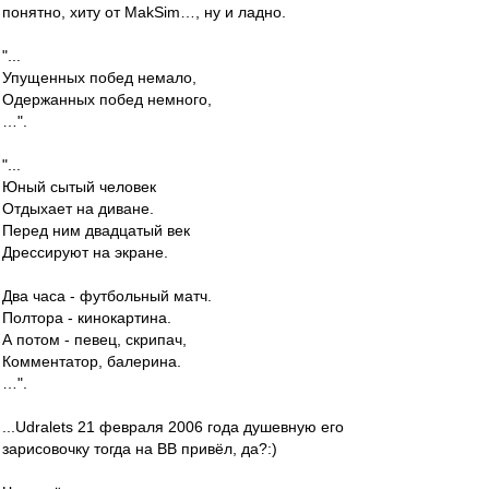
понятно, хиту от MakSim…, ну и ладно.
"...
Упущенных побед немало,
Одержанных побед немного,
…".
"...
Юный сытый человек
Отдыхает на диване.
Перед ним двадцатый век
Дрессируют на экране.
Два часа - футбольный матч.
Полтора - кинокартина.
А потом - певец, скрипач,
Комментатор, балерина.
…".
...Udralets 21 февраля 2006 года душевную его
зарисовочку тогда на ВВ привёл, да?:)