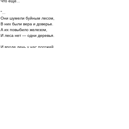
Что ещё...
"...
Они шумели буйным лесом,
В них были вера и доверье.
А их повыбило железом,
И леса нет — одни деревья.
И вроде день у нас погожий,
И вроде ветер тянет к лету…
Аукаемся мы с Сережей,
Но леса нет, и эха нету.
…".
Спасибо за стихи.
P.S.
"Вот и всё. СмежИли очи гении.
И когда померкли небеса,
Словно в опустевшем помещении,
Стали слышны наши голоса.
Тянем, тянем слово залежалое,
Говорим и вяло, и темно.