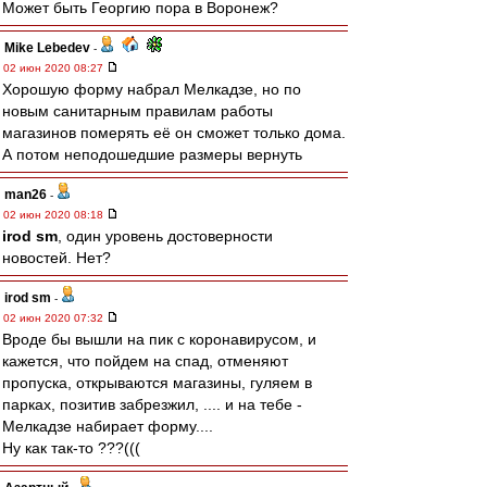
Может быть Георгию пора в Воронеж?
Mike Lebedev
-
02 июн 2020 08:27
Хорошую форму набрал Мелкадзе, но по
новым санитарным правилам работы
магазинов померять её он сможет только дома.
А потом неподошедшие размеры вернуть
man26
-
02 июн 2020 08:18
irod sm
, один уровень достоверности
новостей. Нет?
irod sm
-
02 июн 2020 07:32
Вроде бы вышли на пик с коронавирусом, и
кажется, что пойдем на спад, отменяют
пропуска, открываются магазины, гуляем в
парках, позитив забрезжил, .... и на тебе -
Мелкадзе набирает форму....
Ну как так-то ???(((