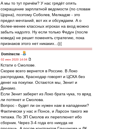
А мы то тут причём? У нас грядёт опять
сокращение зарплатной ведомости (по словам
Цорна), поэтому Соболев, Мелкадзе - это
предел мечтаний, вот их и обсуждаем. А о
более-менее классных игроках на вход можно
забыть надолго. Ну если только Федун (после
ковида) не решит поменять стратегию, пока
признаков этого нет никаких...(((
Dominecne
-
02 июн 2020 14:04
Кстати о Смолове.
Скорее всего вернется в Россию. В Локо
распродажа, Краснодар говорят и ЦСКА без
денег на покупки. Остаются мы, Зенит и
Динамо.
Если Зенит заберет из Локо брата чука, то вряд
ли потянет и Смолова.
Вопрос - будет ли он нужен нам в нападении?
Фактически у нас и Понсе, и Ларсон такого же
типажа. По ЗП Смолов их переплюнет ибо
сборник. Через 3-4 года его никуда не
продашь. А после контрактов Глушакова и ДК