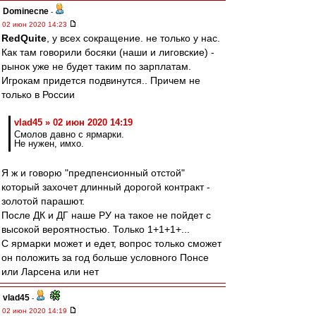
Dominecne
-
02 июн 2020 14:23
RedQuite
, у всех сокращение. не только у нас.
Как там говорили босяки (наши и лиговские) -
рынок уже не будет таким по зарплатам.
Игрокам придется подвинутся.. Причем не
только в России
vlad45 » 02 июн 2020 14:19
Смолов давно с ярмарки.
Не нужен, имхо.
Я ж и говорю "предпенсионный отстой"
который захочет длинный дорогой контракт -
золотой парашют.
После ДК и ДГ наше РУ на такое не пойдет с
высокой вероятностью. Только 1+1+1+...
С ярмарки может и едет, вопрос только сможет
он положить за год больше условного Понсе
или Ларсена или нет
vlad45
-
02 июн 2020 14:19