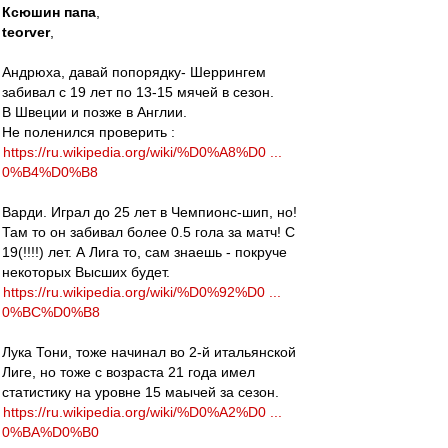
Ксюшин папа
,
teorver
,
Андрюха, давай попорядку- Шеррингем
забивал с 19 лет по 13-15 мячей в сезон.
В Швеции и позже в Англии.
Не поленился проверить :
https://ru.wikipedia.org/wiki/%D0%A8%D0 ...
0%B4%D0%B8
Варди. Играл до 25 лет в Чемпионс-шип, но!
Там то он забивал более 0.5 гола за матч! С
19(!!!!) лет. А Лига то, сам знаешь - покруче
некоторых Высших будет.
https://ru.wikipedia.org/wiki/%D0%92%D0 ...
0%BC%D0%B8
Лука Тони, тоже начинал во 2-й итальянской
Лиге, но тоже с возраста 21 года имел
статистику на уровне 15 маычей за сезон.
https://ru.wikipedia.org/wiki/%D0%A2%D0 ...
0%BA%D0%B0