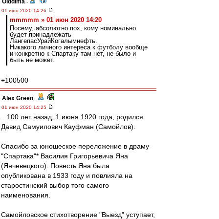
Olddima
-
01 июн 2020 14:26
mmmmm » 01 июн 2020 14:20
Посему, абсолютно пох, кому номинально
будет принадлежать
ЛангепасУрайКогалымнефть.
Никакого личного интереса к футболу вообще
и конкретно к Спартаку там нет, не было и
быть не может.
+100500
Alex Green
-
01 июн 2020 14:25
...100 лет назад, 1 июня 1920 года, родился
Давид Самуилович Кауфман (Самойлов).
Спасибо за юношеское переложение в драму
"Спартака"* Василия Григорьевича Яна
(Янчевецкого). Повесть Яна была
опубликована в 1933 году и повлияла на
старостинский выбор того самого
наименования.
Самойловское стихотворение "Выезд" уступает,