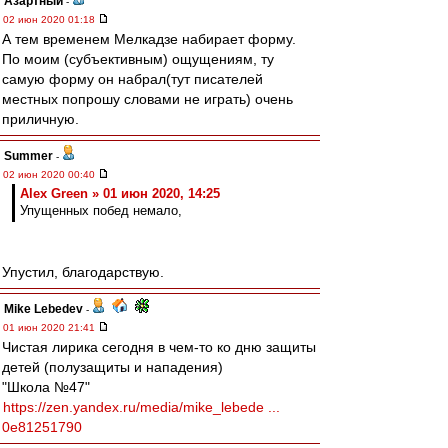
Азартный
-
02 июн 2020 01:18
А тем временем Мелкадзе набирает форму.
По моим (субъективным) ощущениям, ту
самую форму он набрал(тут писателей
местных попрошу словами не играть) очень
приличную.
Summer
-
02 июн 2020 00:40
Alex Green » 01 июн 2020, 14:25
Упущенных побед немало,
Упустил, благодарствую.
Mike Lebedev
-
01 июн 2020 21:41
Чистая лирика сегодня в чем-то ко дню защиты
детей (полузащиты и нападения)
"Школа №47"
https://zen.yandex.ru/media/mike_lebede ...
0e81251790