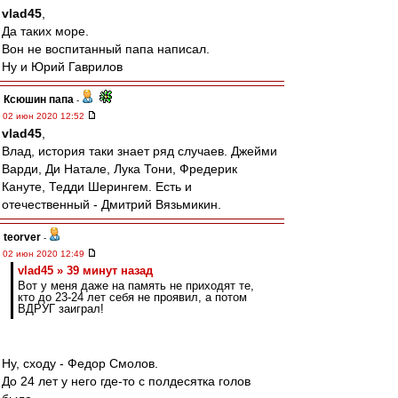
vlad45
,
Да таких море.
Вон не воспитанный папа написал.
Ну и Юрий Гаврилов
Ксюшин папа
-
02 июн 2020 12:52
vlad45
,
Влад, история таки знает ряд случаев. Джейми
Варди, Ди Натале, Лука Тони, Фредерик
Кануте, Тедди Шерингем. Есть и
отечественный - Дмитрий Вязьмикин.
teorver
-
02 июн 2020 12:49
vlad45 » 39 минут назад
Вот у меня даже на память не приходят те,
кто до 23-24 лет себя не проявил, а потом
ВДРУГ заиграл!
Ну, сходу - Федор Смолов.
До 24 лет у него где-то с полдесятка голов