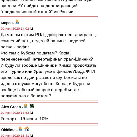
вряд ли РУ пойдет на долгоиграющий
"предпенсионный отстой" из России
морон
-
02 июн 2020 14:02
Да что вы с этим РПЛ , доиграют ее, доиграют ,
сомнений нет , неделей раньше- неделей
позже - пофиг.
Что там с Кубком по датам? Когда
перенесенный четвертьфинал Урал-Шинник?
И буду ли вообще Шинник и Химки продолжать
этот турнир или Урал уже в финале?Ведь ФНЛ
вроде как не доигрывают и футболисты по
идее в отпуске могут быть. Когда, и будет ли
вообще забытый вопрос о жеребъевке
полуфинала с Зенитом ?
Alex Green
-
02 июн 2020 13:53
Рестарт - 19 июня. 10%.
Olddima
-
02 июн 2020 13:41