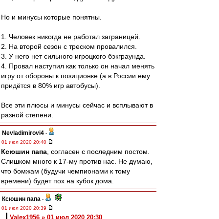
Но и минусы которые понятны.
1. Человек никогда не работал заграницей.
2. На второй сезон с треском провалился.
3. У него нет сильного игроцкого бэкграунда.
4. Провал наступил как только он начал менять
игру от обороны к позиционке (а в России ему
придётся в 80% игр автобусы).
Все эти плюсы и минусы сейчас и всплывают в
разной степени.
Nevladimirovi4
-
01 июл 2020 20:40
Ксюшин папа
, согласен с последним постом.
Слишком много к 17-му против нас. Не думаю,
что бомжам (будучи чемпионами к тому
времени) будет пох на кубок дома.
Ксюшин папа
-
01 июл 2020 20:39
Valex1956 » 01 июл 2020 20:30