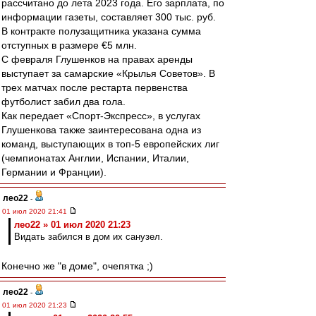
рассчитано до лета 2023 года. Его зарплата, по
информации газеты, составляет 300 тыс. руб.
В контракте полузащитника указана сумма
отступных в размере €5 млн.
С февраля Глушенков на правах аренды
выступает за самарские «Крылья Советов». В
трех матчах после рестарта первенства
футболист забил два гола.
Как передает «Спорт-Экспресс», в услугах
Глушенкова также заинтересована одна из
команд, выступающих в топ-5 европейских лиг
(чемпионатах Англии, Испании, Италии,
Германии и Франции).
лео22
-
01 июл 2020 21:41
лео22 » 01 июл 2020 21:23
Видать забился в дом их санузел.
Конечно же "в доме", очепятка ;)
лео22
-
01 июл 2020 21:23