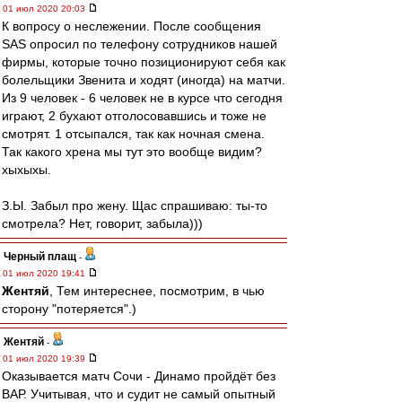
01 июл 2020 20:03
К вопросу о неслежении. После сообщения
SAS опросил по телефону сотрудников нашей
фирмы, которые точно позиционируют себя как
болельщики Звенита и ходят (иногда) на матчи.
Из 9 человек - 6 человек не в курсе что сегодня
играют, 2 бухают отголосовавшись и тоже не
смотрят. 1 отсыпался, так как ночная смена.
Так какого хрена мы тут это вообще видим?
хыхыхы.
З.Ы. Забыл про жену. Щас спрашиваю: ты-то
смотрела? Нет, говорит, забыла)))
Черный плащ
-
01 июл 2020 19:41
Жентяй
, Тем интереснее, посмотрим, в чью
сторону "потеряется".)
Жентяй
-
01 июл 2020 19:39
Оказывается матч Сочи - Динамо пройдёт без
ВАР. Учитывая, что и судит не самый опытный