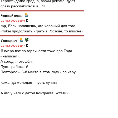
Терпеть долго вредно, врачи рекомендуют
сразу расслабиться и... ?!
Черный плащ
-
01 июл 2020 18:49
mp
, Если напишешь, что хороший для того,
чтобы продолжать играть в Ростове, то вполне)
Леонидыч
-
01 июл 2020 18:47
Я вчера вот по горячности тоже про Тэда
«написал»...
А сегодня отошёл.
Пусть работает!
Повторюсь: 6-8 место в этом году - по херу...
Команда молодая - пусть «учит»!
А что у него с датой Контракта, кстати?
И есть ли тот самый пункт, как в Германии?
Голосом Виталия Соломина-доктора Уотсона:
«Мы потерпим?