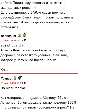
арбитр Панин, жду веселых и, возможно,
скандальных решений.
Есть ощущение, с ВАРом судьи немного
расслабляют булки, зная, что там поправят в
случае чего. А вот когда нет помощи, можно
потеряться.
Леонидыч
-
01 июл 2020 19:38
2blind_guardian
То есть Контракт может быть расторгнут
досрочно безо всякого условия, а-ля того,
которое у него было после Шальке?!
Хм...
Трувор
-
01 июл 2020 19:34
По Мельгарехо.
Как латераль он подмена Айртону. 29 лет.
Легионер. Зачем держать такую подмену 100%
( по разным причинам) основному игроку? Не