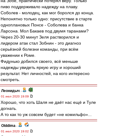
на Зобе, практически потерял веру. Только
пиво поддерживало надежду на плаву.
Соболев - молодец, как мог боролся до конца.
Непонятно только одно: присутствие в старте
одноплановых Понсе - Соболева и банка
Ларсона. Мол Бакаев под двумя таранами?
Через 20-30 минут Зеля растворился и
лидером атак стал Зобнин - это диагноз
серьёзной болезни команды, при всём
уважении к Роме.
Фидунько добился своего, всё меньше
надежды увидеть яркую игру и хороший
результат. Нет личностей, на кого интересно
смотреть.
Леонидыч
-
01 июл 2020 19:09
Хорошо, что хоть Шаля не даёт нас ещё и Туле
догнать.
А то как то уж совсем будет «не комильфо»...
Olddima
-
01 июл 2020 19:02