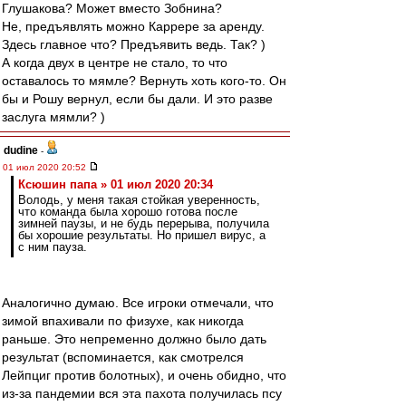
Глушакова? Может вместо Зобнина?
Не, предъявлять можно Каррере за аренду.
Здесь главное что? Предъявить ведь. Так? )
А когда двух в центре не стало, то что
оставалось то мямле? Вернуть хоть кого-то. Он
бы и Рошу вернул, если бы дали. И это разве
заслуга мямли? )
dudine
-
01 июл 2020 20:52
Ксюшин папа » 01 июл 2020 20:34
Володь, у меня такая стойкая уверенность,
что команда была хорошо готова после
зимней паузы, и не будь перерыва, получила
бы хорошие результаты. Но пришел вирус, а
с ним пауза.
Аналогично думаю. Все игроки отмечали, что
зимой впахивали по физухе, как никогда
раньше. Это непременно должно было дать
результат (вспоминается, как смотрелся
Лейпциг против болотных), и очень обидно, что
из-за пандемии вся эта пахота получилась псу