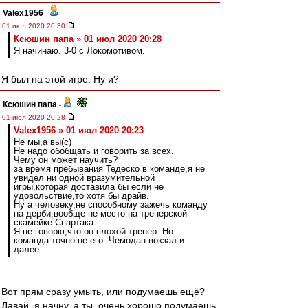
Valex1956
-
01 июл 2020 20:30
Ксюшин папа » 01 июл 2020 20:28
Я начинаю. 3-0 с Локомотивом.
Я был на этой игре. Ну и?
Ксюшин папа
-
01 июл 2020 20:28
Valex1956 » 01 июл 2020 20:23
Не мы,а вы(с)
Не надо обобщать и говорить за всех.
Чему он может научить?
за время пребывания Тедеско в команде,я не
увидел ни одной вразумительной
игры,которая доставила бы если не
удовольствие,то хотя бы драйв.
Ну а человеку,не способному зажечь команду
на дерби,вообще не место на тренерской
скамейке Спартака.
Я не говорю,что он плохой тренер. Но
команда точно не его. Чемодан-вокзал-и
далее...
Вот прям сразу умыть, или подумаешь ещё?
Давай, я начну, а ты, очень хорошо подумаешь,