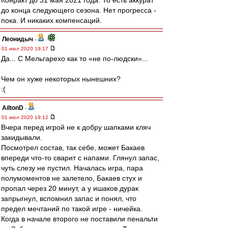
Конракт до 31 мая 2021 года. То есть аккурат
до конца следующего сезона. Нет прогресса -
пока. И никаких компенсаций.
Леонидыч
-
01 июл 2020 19:17
Да... С Мельгарехо как то «не по-людски»...
Чем он хуже некоторых нынешних?
:(
AiltonD
-
01 июл 2020 19:12
Вчера перед игрой не к добру шапками кляч
закидывали.
Посмотрел состав, так себе, может Бакаев
впереди что-то сварит с напами. Глянул запас,
чуть слезу не пустил. Началась игра, пара
полумоментов не залетело, Бакаев стух и
пропал через 20 минут, а у ишаков дурак
запрыгнул, вспомнил запас и понял, что
предел мечтаний по такой игре - ничейка.
Когда в начале второго не поставили пенальти