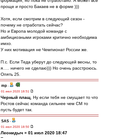
формация, но пока не отработано. А может все
проще и просто Бакаев не в форме )))
Хотя, если смотрим в следующий сезон -
почему не отработать сейчас?
Но и Европа молодой команде с
амбициозными игроками критично необходима
имхо.
У них мотивация не Чемпионат России же.
П.c. Если Теда уберут до следующей весны, то
я..... ничего не сделаю))) Но очень расстроюсь.
Опять 25.
mp
-
01 июл 2020 18:51
Черный плащ
, Ну если тебя не смущает то что
Ростов сейчас команда сильнее чем СМ то
пусть будет так.
SAS
-
01 июл 2020 18:50
Леонидыч » 01 июл 2020 18:47