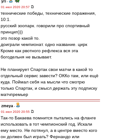
yri
-
01 июл 2020 20:57
технические победы, технические поражения,
10:1.
русский зоопарк. говорили про спортивный
принцип)))
это позор какой то.
доиграли чемпионат. одно название. цирк
Кроме как рвотного рефлекса вся эта
богодельня не вызывает.
Не планирует Спартак свои матчи в какой то
отдельный сервис завести? ОККо там, или ещё
куда. Поймал себя на мысли что смотрю
только Спартак, и смысл держать эту подписку
матчпремьер
zmeya
-
01 июл 2020 20:55
Так-то Бакаева помнится пытались на фланге
использовать в тот чемпионский год. Искали
ему место. Не потянул, а в центре вместо кого
он должен был играть? Фернандо или