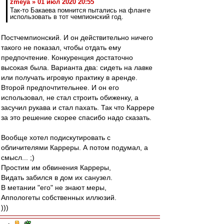
zmeya » 01 июл 2020 20:55
Так-то Бакаева помнится пытались на фланге
использовать в тот чемпионский год.
Постчемпионский. И он действительно ничего
такого не показал, чтобы отдать ему
предпочтение. Конкуренция достаточно
высокая была. Варианта два: сидеть на лавке
или получать игровую практику в аренде.
Второй предпочтительнее. И он его
использовал, не стал строить обиженку, а
засучил рукава и стал пахать. Так что Каррере
за это решение скорее спасибо надо сказать.
Вообще хотел подискутировать с
обличителями Карреры. А потом подумал, а
смысл... ;)
Простим им обвинения Карреры,
Видать забился в дом их санузел.
В метании "его" не знают меры,
Аппологеты собственных иллюзий.
)))