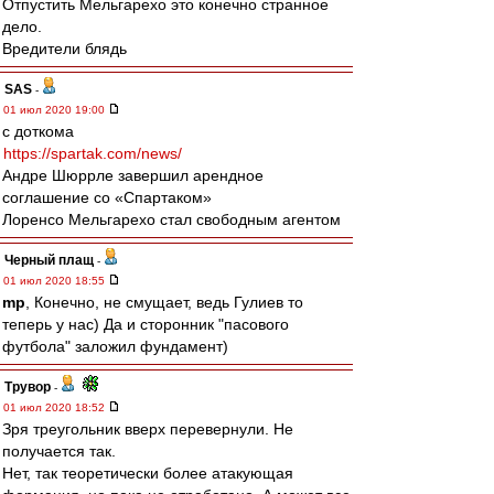
Отпустить Мельгарехо это конечно странное
дело.
Вредители блядь
SAS
-
01 июл 2020 19:00
с доткома
https://spartak.com/news/
Андре Шюррле завершил арендное
соглашение со «Спартаком»
Лоренсо Мельгарехо стал свободным агентом
Черный плащ
-
01 июл 2020 18:55
mp
, Конечно, не смущает, ведь Гулиев то
теперь у нас) Да и сторонник "пасового
футбола" заложил фундамент)
Трувор
-
01 июл 2020 18:52
Зря треугольник вверх перевернули. Не
получается так.
Нет, так теоретически более атакующая