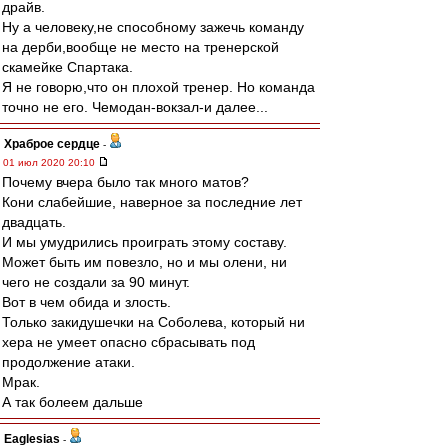
драйв.
Ну а человеку,не способному зажечь команду
на дерби,вообще не место на тренерской
скамейке Спартака.
Я не говорю,что он плохой тренер. Но команда
точно не его. Чемодан-вокзал-и далее...
Храброе сердце
-
01 июл 2020 20:10
Почему вчера было так много матов?
Кони слабейшие, наверное за последние лет
двадцать.
И мы умудрились проиграть этому составу.
Может быть им повезло, но и мы олени, ни
чего не создали за 90 минут.
Вот в чем обида и злость.
Только закидушечки на Соболева, который ни
хера не умеет опасно сбрасывать под
продолжение атаки.
Мрак.
А так болеем дальше
Eaglesias
-