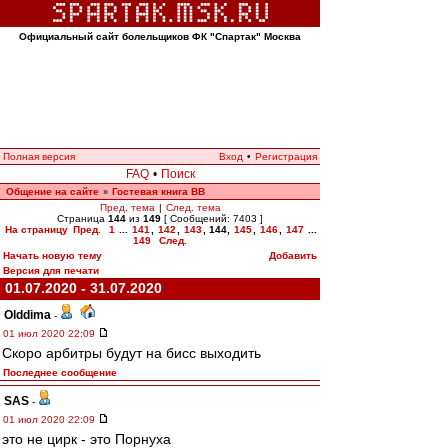
Официальный сайт болельщиков ФК "Спартак" Москва
Полная версия
Вход
•
Регистрация
FAQ
•
Поиск
Общение на сайте
Гостевая книга ВВ
»
Пред. тема
|
След. тема
Страница
144
из
149
[ Сообщений: 7403 ]
На страницу
Пред.
1
...
141
,
142
,
143
,
144
,
145
,
146
,
147
...
149
След.
Начать новую тему
Добавить
Версия для печати
01.07.2020 - 31.07.2020
Olddima
-
01 июл 2020 22:09
Скоро арбитры будут на бисс выходить
Последнее сообщение
SAS
-
01 июл 2020 22:09
это не цирк - это Порнуха