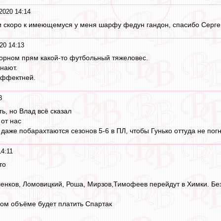
2020 14:14
 скоро к имеющемуся у меня шарфу федун гандон, спасибо Сергею
20 14:13
Цорном прям какой-то футбольный тяжеловес.
знают.
эффектней.
3
ть, но Влад всё сказал
 от нас
 даже побарахтаются сезонов 5-6 в ПЛ, чтобы Гунько оттуда не погн
14:11
то
енков, Ломовицкий, Роша, Мирзов,Тимофеев перейдут в Химки. Без
ном объёме будет платить Спартак