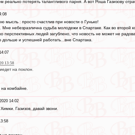
м реально потерять талантливого парня. А вот Роша Газизову отра
4:08
 мысль : просто счастлив при новости о Гунько!
 Мне небезразлична судьба молодежи в Спартаке. Как во второй ко
ко перспективных людей загублено, что новость не может не радова
 дольше и успешней работать...вне Спартака.
14:07
020 13:58
иедет на поклон.
м на комбайне.
2020 14:02
Химки. Газизов, давай звони.
13:58