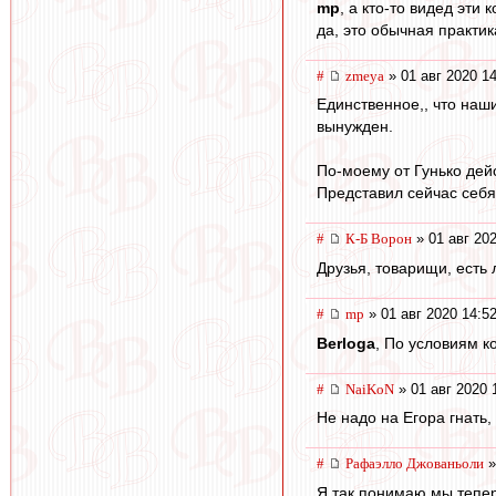
mp
, а кто-то видед эти 
да, это обычная практи
#
zmeya
» 01 авг 2020 1
Единственное,, что наши
вынужден.
По-моему от Гунько дейс
Представил сейчас себя
#
К-Б Ворон
» 01 авг 202
Друзья, товарищи, есть 
#
mp
» 01 авг 2020 14:5
Berloga
, По условиям к
#
NaiKoN
» 01 авг 2020 
Не надо на Егора гнать,
#
Рафаэлло Джованьоли
»
Я так понимаю мы тепер