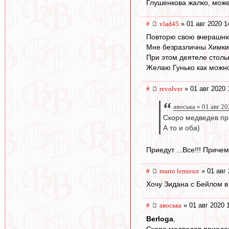
Глушенкова жалко, може
#
vlad45
» 01 авг 2020 1
Повторю свою вчерашнюю
Мне безразличны Химки.
При этом деятеле столь
Желаю Гунько как можно
#
revolver
» 01 авг 2020 
авоська » 01 авг 2
Скоро медведев пр
А то и оба)
Приедут ...Все!!! Приче
#
mario lemieux
» 01 авг 
Хочу Зидана с Бейлом в 
#
авоська
» 01 авг 2020 
Berloga
,