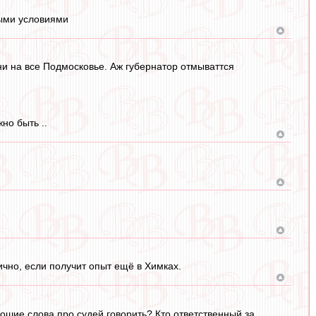
выми условиями
они на все Подмосковье. Аж губернатор отмываттся
но быть ..
ично, если получит опыт ещё в Химках.
ошие слова про судей говорить? Кто ответственный за