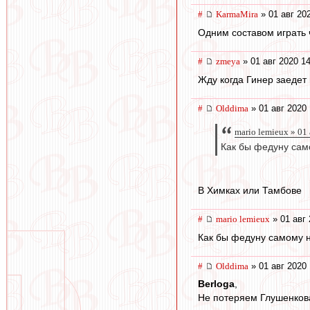
#
KarmaMira
» 01 авг 20
Одним составом играть ч
#
zmeya
» 01 авг 2020 1
Жду когда Гинер заедет 
#
Olddima
» 01 авг 2020 
mario lemieux » 01
Как бы федуну само
В Химках или Тамбове
#
mario lemieux
» 01 авг 
Как бы федуну самому не
#
Olddima
» 01 авг 2020 
Berloga
,
Не потеряем Глушенкова,