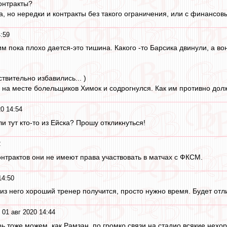
контракты?
ка, но нередки и контракты без такого ограничения, или с финансо
4:59
м пока плохо дается-это тишина. Какого -то Барсика двинули, а в
твительно избавились... )
 на месте болельщиков Химок и содрогнулся. Как им противно долж
0 14:54
ли тут кто-то из Ейска? Прошу откликнуться!
2
онтрактов они не имеют права участвовать в матчах с ФКСМ.
14:50
 из него хороший тренер получится, просто нужно время. Будет отл
 01 авг 2020 14:44
ь тоже можем, как Рамзан, по громко связи на стадио всякие нехор