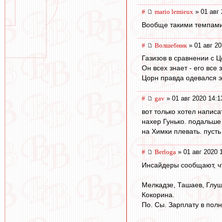
#
mario lemieux
» 01 авг 
Вообще такими темпами
#
Волшебник
» 01 авг 20
Газизов в сравнении с 
Он всех знает - его все 
Цорн правда одевался 
#
gav
» 01 авг 2020 14:1
вот только хотел написа
нахер Гунько. подальше
на Химки плевать. пусть
#
Berloga
» 01 авг 2020 
Инсайдеры сообщают, ч
Мелкадзе, Ташаев, Глуш
Кокорина.
По. Сы. Зарплату в пол