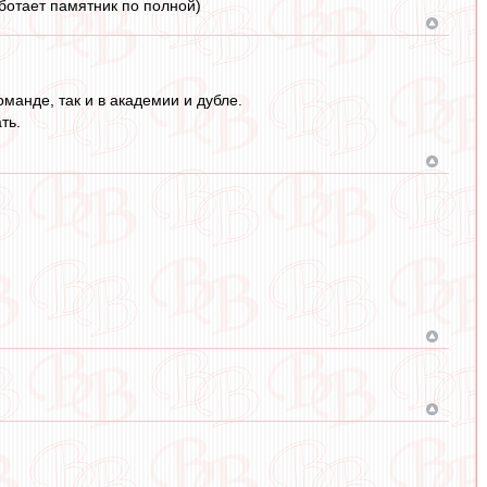
ботает памятник по полной)
манде, так и в академии и дубле.
ть.