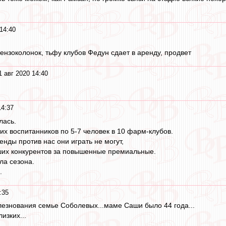
14:40
бензоколонок, тьфу клубов Федун сдает в аренду, продвет
1 авг 2020 14:40
14:37
лась.
х воспитанников по 5-7 человек в 10 фарм-клубов.
нды против нас они играть не могут,
аших конкурентов за повышенные премиальные.
ла сезона.
.
:35
олезнования семье Соболевых...маме Саши было 44 года...
изких...