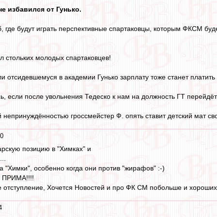
не избавился от Гунько.
б, где будут играть перспективные спартаковцы, которым ФКСМ буд
ил стольких молодых спартаковцев!
сли отсидевшемуся в академии Гунько зарплату тоже станет платить
, если после увольнения Тедеско к нам на должность ГТ перейдёт
ой непринуждённостью гроссмейстер Ф. опять ставит детский мат 
10
арскую позицию в "Химках" и
..
за "Химки", особенно когда они против "жирафов" :-)
 ПРИМА!!!!
кое отступление, Хочется Новостей и про ФК СМ побольше и хороших!
4