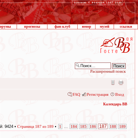
орумы
прогнозы
фан-клуб
юмор
музей
ссылки
Расширенный поиск
FAQ
Регистрация
Вход
Календарь ВВ
187
й: 9424 •
Страница
187
из
189
•
1
...
184
185
186
188
189