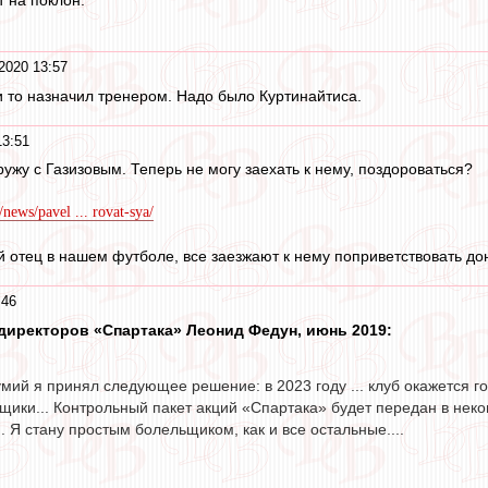
 на поклон.
2020 13:57
и то назначил тренером. Надо было Куртинайтиса.
13:51
ужу с Газизовым. Теперь не могу заехать к нему, поздороваться?
/news/pavel ... rovat-sya/
й отец в нашем футболе, все заезжают к нему поприветствовать до
:46
директоров «Спартака» Леонид Федун, июнь 2019:
мий я принял следующее решение: в 2023 году ... клуб окажется 
щики... Контрольный пакет акций «Спартака» будет передан в нек
. Я стану простым болельщиком, как и все остальные....