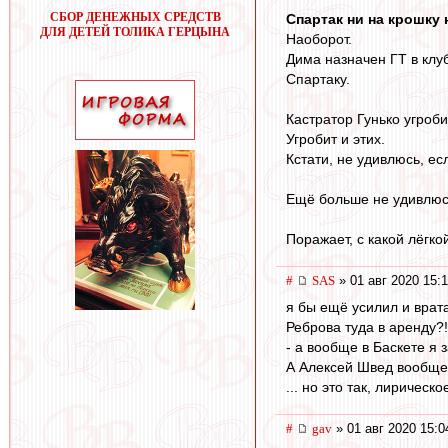
СБОР ДЕНЕЖНЫХ СРЕДСТВ
Спартак ни на крошку 
ДЛЯ ДЕТЕЙ ТОЛИКА ГЕРЦЫНА
Наоборот.
Дима назначен ГТ в клу
Спартаку.
Кастратор Гунько угроб
Угробит и этих.
Кстати, не удивлюсь, е
Ещё больше не удивлюсь
Поражает, с какой лёгк
#
SAS
» 01 авг 2020 15:
я бы ещё усилил и врат
Реброва туда в аренду?!.
- а вообще в Баскете я 
А Алексей Швед вообще
... но это так, лиричес
#
gav
» 01 авг 2020 15:0