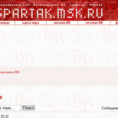
оманда
карта мира
магазин ВВ
гостевая ВВ
ф
вая книга ВВ
20
Сообщени
 15:11