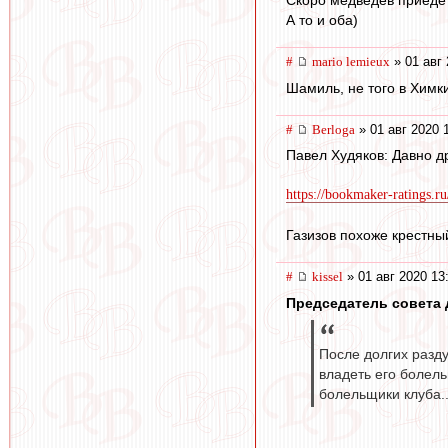
Скоро медведев приедет
А то и оба)
#
mario lemieux
» 01 авг 
Шамиль, не того в Химк
#
Berloga
» 01 авг 2020 
Павел Худяков: Давно др
https://bookmaker-ratings.ru
Газизов похоже крестны
#
kissel
» 01 авг 2020 13
Председатель совета 
После долгих разду
владеть его болель
болельщики клуба..