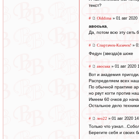
текст?
#
Olddima
» 01 авг 2020 
авоська
,
Да, потом всю эту сеть 
#
Спартачек-Казачек!
» 0
Федун (звезда)в шоке
#
авоська
» 01 авг 2020 
Вот и академия пригоди
Распределяем всех наши
По обычной практике аре
но рвут когти против н
Имеем 60 очков до нача
Остальное дело техники
#
лео22
» 01 авг 2020 14
Только что узнал...Соб
Берегите себя и своих бл