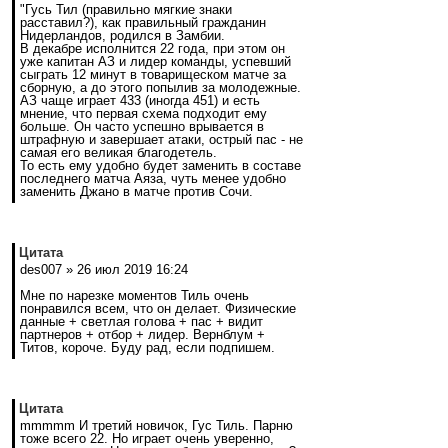
"Гусь Тил (правильно мягкие знаки
расставил?), как правильный гражданин
Нидерландов, родился в Замбии.
В декабре исполнится 22 года, при этом он
уже капитан АЗ и лидер команды, успевший
сыграть 12 минут в товарищеском матче за
сборную, а до этого попылив за молодежные.
АЗ чаще играет 433 (иногда 451) и есть
мнение, что первая схема подходит ему
больше. Он часто успешно врывается в
штрафную и завершает атаки, острый пас - не
самая его великая благодетель.
То есть ему удобно будет заменить в составе
последнего матча Аяза, чуть менее удобно
заменить Джано в матче против Сочи.
Цитата
des007 » 26 июл 2019 16:24
Мне по нарезке моментов Тиль очень
понравился всем, что он делает. Физические
данные + светлая голова + пас + видит
партнеров + отбор + лидер. Вернблум +
Титов, короче. Буду рад, если подпишем.
Цитата
mmmmm И третий новичок, Гус Тиль. Парню
тоже всего 22. Но играет очень уверенно,