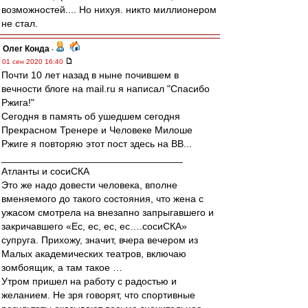
возможностей.... Но нихуя. никто миллионером
не стал.
Олег Конда
-
01 сен 2020 16:40
Почти 10 лет назад в ныне почившем в
вечности блоге на mail.ru я написал "Спасибо
Ржига!"
Сегодня в память об ушедшем сегодня
Прекрасном Тренере и Человеке Милоше
Ржиге я повторяю этот пост здесь на ВВ...
_________________________________
Атланты и сосиСКА
Это же надо довести человека, вполне
вменяемого до такого состояния, что жена с
ужасом смотрела на внезапно запрыгавшего и
закричавшего «Ес, ес, ес, ес….сосиСКА»
супруга. Прихожу, значит, вчера вечером из
Малых академических театров, включаю
зомбоящик, а там такое …
Утром пришел на работу с радостью и
желанием. Не зря говорят, что спортивные