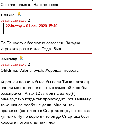
Светлая память. Наш человек.
BM1964
-
01 сен 2020 15:50
22-kratny » 01 сен 2020 15:46
По Ташаеву абсолютно согласен. Загадка.
Игрок как раз в стиле Тэда. Был.
22-kratny
-
01 сен 2020 15:46
Olddima
, Valentinovich, Хорошая новость
Хорошая новость была бы если Тилю наконец
нашли место на поле хоть с заменой и он бы
разыгрался. А так 12 лямов на ветер(((
Мне грустно когда так происходит. Вот Ташаеву
тоже шанса особо не дали. Мне он так
нравился (хотел его в Спартак еще до того как
купили). Ну не верю я что он до Спартака был
хорош а потом стал так плох.