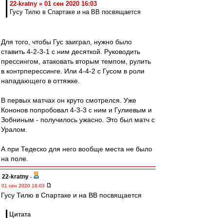
22-kratny » 01 сен 2020 16:03
Гусу Тилю в Спартаке и на ВВ посвящается
Для того, чтобы Гус заиграл, нужно было
ставить 4-2-3-1 с ним десяткой. Руководить
прессингом, атаковать вторым темпом, рулить
в контрперессинге. Или 4-4-2 с Гусом в роли
нападающего в оттяжке.
В первых матчах он круто смотрелся. Уже
Кононов попробовал 4-3-3 с ним и Гулиевым и
Зобниным - получилось ужасно. Это был матч с
Уралом.
А при Тедеско для него вообще места не было
на поле.
22-kratny
-
01 сен 2020 16:03
Гусу Тилю в Спартаке и на ВВ посвящается
Цитата