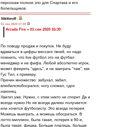
персонаж полное зло для Спартака и его
болельщиков.
Nikiforoff
-
01 сен 2020 17:30
Arcade Fire » 01 сен 2020 16:30
По поводу продаж и покупок. Не буду
вдаваться в цифры мессаги твоей, но надо
помнить, что live футбол это не футбал
менеджер и не фифа. Любой абсолютно игрок,
может феерить "здесь", и не заиграть "там", как
Гус Тил, к примеру.
Причин множество: забухал, забил,
влюбилсяобосрался, ногу сломал, сдох
наконец.
Хватит уже. Нужно, с этим никто не спорит. Да и
всегда нужно.Но не всегда далеко получается
или хочется футболисту. Это всегда лотерея.
Можешь выиграть, а можешь обосраться. В
лотто-миллион, была такая, лотерея в 90-е,
была такая, фишка. Больше платишь, больше