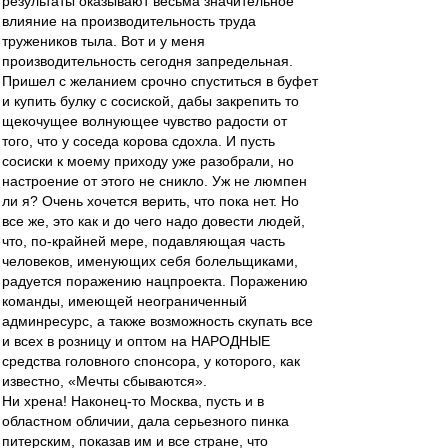
результаты оказывают весьма значительное
влияние на производительность труда
тружеников тыла. Вот и у меня
производительность сегодня запредельная.
Пришел с желанием срочно спуститься в буфет
и купить булку с сосиской, дабы закрепить то
щекочущее волнующее чувство радости от
того, что у соседа корова сдохла. И пусть
сосиски к моему приходу уже разобрали, но
настроение от этого не сникло. Уж не люмпен
ли я? Очень хочется верить, что пока нет. Но
все же, это как и до чего надо довести людей,
что, по-крайней мере, подавляющая часть
человеков, именующих себя болельщиками,
радуется поражению нацпроекта. Поражению
команды, имеющей неограниченный
админресурс, а также возможность скупать все
и всех в розницу и оптом на НАРОДНЫЕ
средства головного спонсора, у которого, как
известно, «Мечты сбываются».
Ни хрена! Наконец-то Москва, пусть и в
областном обличии, дала серьезного пинка
питерским, показав им и все стране, что