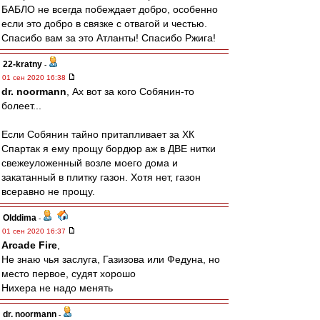
БАБЛО не всегда побеждает добро, особенно
если это добро в связке с отвагой и честью.
Спасибо вам за это Атланты! Спасибо Ржига!
22-kratny
-
01 сен 2020 16:38
dr. noormann
, Ах вот за кого Собянин-то
болеет...
Если Собянин тайно притапливает за ХК
Спартак я ему прощу бордюр аж в ДВЕ нитки
свежеуложенный возле моего дома и
закатанный в плитку газон. Хотя нет, газон
всеравно не прощу.
Olddima
-
01 сен 2020 16:37
Arcade Fire
,
Не знаю чья заслуга, Газизова или Федуна, но
место первое, судят хорошо
Нихера не надо менять
dr. noormann
-