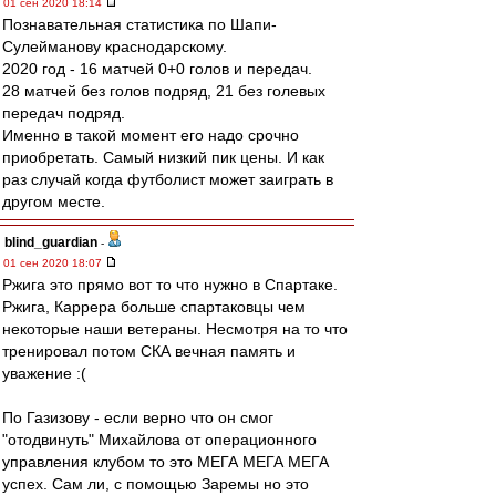
01 сен 2020 18:14
Познавательная статистика по Шапи-
Сулейманову краснодарскому.
2020 год - 16 матчей 0+0 голов и передач.
28 матчей без голов подряд, 21 без голевых
передач подряд.
Именно в такой момент его надо срочно
приобретать. Самый низкий пик цены. И как
раз случай когда футболист может заиграть в
другом месте.
blind_guardian
-
01 сен 2020 18:07
Ржига это прямо вот то что нужно в Спартаке.
Ржига, Каррера больше спартаковцы чем
некоторые наши ветераны. Несмотря на то что
тренировал потом СКА вечная память и
уважение :(
По Газизову - если верно что он смог
"отодвинуть" Михайлова от операционного
управления клубом то это МЕГА МЕГА МЕГА
успех. Сам ли, с помощью Заремы но это