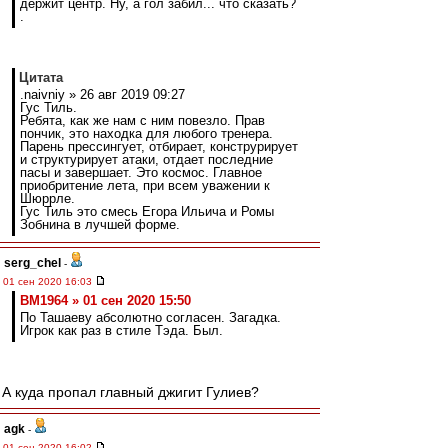
держит центр. Ну, а гол забил... что сказать?
.
Цитата
.naivniy » 26 авг 2019 09:27
Гус Тиль.
Ребята, как же нам с ним повезло. Прав
пончик, это находка для любого тренера.
Парень прессингует, отбирает, конструрирует
и структурирует атаки, отдает последние
пасы и завершает. Это космос. Главное
приобритение лета, при всем уважении к
Шюррле.
Гус Тиль это смесь Егора Ильича и Ромы
Зобнина в лучшей форме.
serg_chel
-
01 сен 2020 16:03
BM1964 » 01 сен 2020 15:50
По Ташаеву абсолютно согласен. Загадка.
Игрок как раз в стиле Тэда. Был.
А куда пропал главный джигит Гулиев?
agk
-
01 сен 2020 16:02