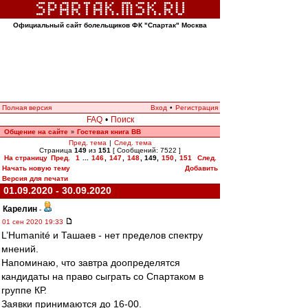
Официальный сайт болельщиков ФК "Спартак" Москва
Полная версия
Вход
•
Регистрация
FAQ
•
Поиск
Общение на сайте
Гостевая книга ВВ
»
Пред. тема
|
След. тема
Страница
149
из
151
[ Сообщений: 7522 ]
На страницу
Пред.
1
...
146
,
147
,
148
,
149
,
150
,
151
След.
Начать новую тему
Добавить
Версия для печати
01.09.2020 - 30.09.2020
Карелин
-
01 сен 2020 19:33
L’Humanité и Ташаев - нет пределов спектру
мнений.
Напоминаю, что завтра доопределятся
кандидаты на право сыграть со Спартаком в
группе КР.
Заявки принимаются до 16-00.