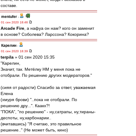
составе.
mentufer
-
01 сен 2020 18:46
Arcade Fire
, а нафуа он нам? кого он заменит
в основе? Соболева? Ларссона? Кокорина?
Карелин
-
01 сен 2020 18:39
terpila
» 01 сен 2020 15:35
"Карелин,
Значит, так. Метёлку НМ у меня пока не
отобрали. По решению других модераторов."
(сияя от радости) Спасибо за ответ, уважаемая
Елена
(хмуря брови) "..пока не отобрали. По
решению дру...". Каакх?!
"ПОКА", "по решению" - ну,сатрапы, ну,тираны-
деспоты, ну,карбонарии..
(вчитавшись) "Я считаю, это правильное
решение.." (Не может быть, кино)