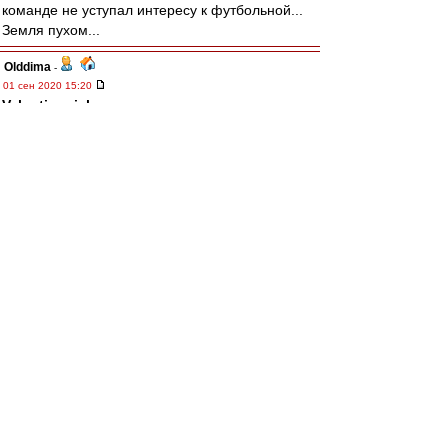
команде не уступал интересу к футбольной...
Земля пухом...
Olddima
-
01 сен 2020 15:20
Valentinovich
,
Хорошая новость
Valentinovich
-
01 сен 2020 15:18
Аренда у Гуся на 2 (два!) года
www.telegraaf.nl/sport/60769674/guus-ti ... rg-
naar-ek
DyG
-
01 сен 2020 15:15
Спартак Ржиги не оставлял равнодушным!
Такие зарубы устраивали в дербях и
плейоффах...
Жаль, очень жаль Мужика.
Земля пухом, пан Милош.
Mike Lebedev
-