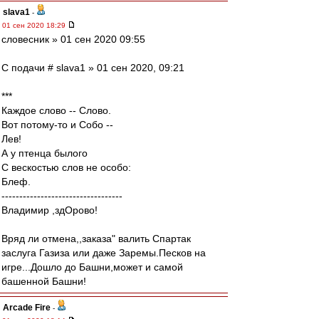
slava1
-
01 сен 2020 18:29
словесник » 01 сен 2020 09:55
С подачи # slava1 » 01 сен 2020, 09:21
***
Каждое слово -- Слово.
Вот потому-то и Собо --
Лев!
А у птенца былого
С вескостью слов не особо:
Блеф.
----------------------------------
Владимир ,здОрово!
Вряд ли отмена,,заказa" валить Спартак
заслуга Газиза или даже Заремы.Песков на
игре...Дошло до Башни,может и самой
башенной Башни!
Arcade Fire
-