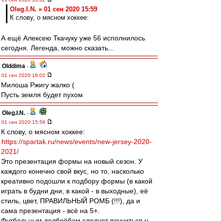
Oleg.I.N. » 01 сен 2020 15:59
К слову, о мясном хоккее:
А ещё Алексею Ткачуку уже 56 исполнилось
сегодня. Легенда, можно сказать...
Olddima
-
01 сен 2020 16:02
Милоша Ржигу жалко (
Пусть земля будет пухом
Oleg.I.N.
-
01 сен 2020 15:59
К слову, о мясном хоккее:
https://spartak.ru/news/events/new-jersey-2020-
2021/
Это презентация формы на новый сезон. У
каждого конечно свой вкус, но то, насколько
креативно подошли к подбору формы (в какой
играть в будни дни, в какой - в выходные), её
стиль, цвет, ПРАВИЛЬНЫЙ РОМБ (!!!), да и
сама презентация - всё на 5+.
Футбольным долбоёбам следует поучиться у