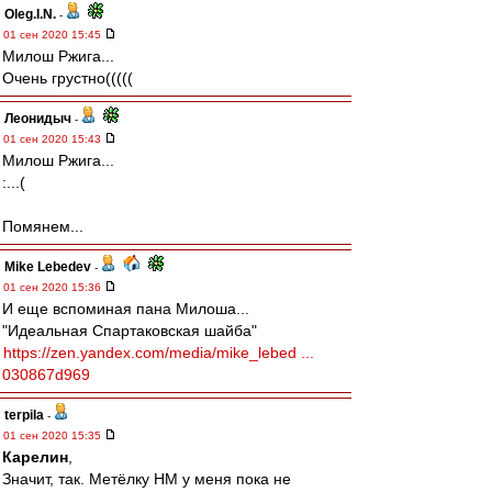
Oleg.I.N.
-
01 сен 2020 15:45
Милош Ржига...
Очень грустно(((((
Леонидыч
-
01 сен 2020 15:43
Милош Ржига...
:...(
Помянем...
Mike Lebedev
-
01 сен 2020 15:36
И еще вспоминая пана Милоша...
"Идеальная Спартаковская шайба"
https://zen.yandex.com/media/mike_lebed ...
030867d969
terpila
-
01 сен 2020 15:35
Карелин
,
Значит, так. Метёлку НМ у меня пока не