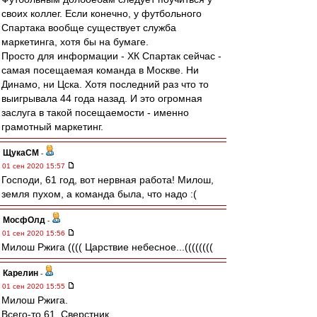
своих коллег. Если конечно, у футбольного
Спартака вообще существует служба
маркетинга, хотя бы на бумаге.
Просто для информации - ХК Спартак сейчас -
самая посещаемая команда в Москве. Ни
Динамо, ни Цска. Хотя последний раз что то
выигрывала 44 года назад. И это огромная
заслуга в такой посещаемости - именно
грамотный маркетинг.
ЩукаСМ
-
01 сен 2020 15:57
Господи, 61 год, вот нервная работа! Милош,
земля пухом, а команда была, что надо :(
МосфОлд
-
01 сен 2020 15:56
Милош Ржига (((( Царствие небесное...((((((((
Карелин
-
01 сен 2020 15:55
Милош Ржига.
Всего-то 61..Сверстник..