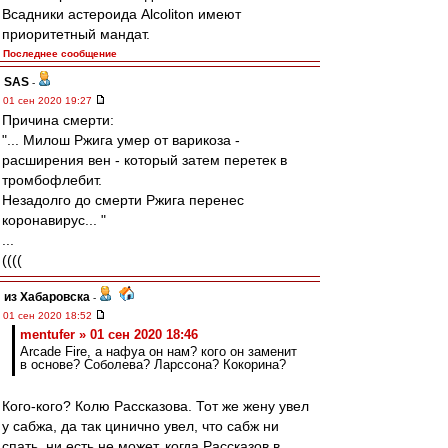
Всадники астероида Alcoliton имеют
приоритетный мандат.
Последнее сообщение
SAS
-
01 сен 2020 19:27
Причина смерти:
"... Милош Ржига умер от варикоза -
расширения вен - который затем перетек в
тромбофлебит.
Незадолго до смерти Ржига перенес
коронавирус... "
...
((((
из Хабаровска
-
01 сен 2020 18:52
mentufer » 01 сен 2020 18:46
Arcade Fire, а нафуа он нам? кого он заменит
в основе? Соболева? Ларссона? Кокорина?
Кого-кого? Колю Рассказова. Тот же жену увел
у сабжа, да так цинично увел, что сабж ни
спать, ни есть не может, когда Рассказов в