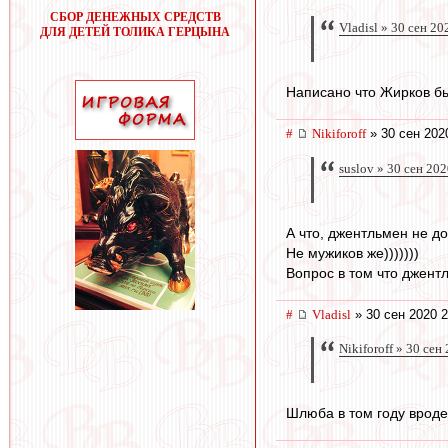
СБОР ДЕНЕЖНЫХ СРЕДСТВ
Vladisl » 30 сен 20
ДЛЯ ДЕТЕЙ ТОЛИКА ГЕРЦЫНА
Написано что Жирков бы
#
Nikiforoff
» 30 сен 202
suslov » 30 сен 20
А что, джентльмен не д
Не мужиков же)))))))
Вопрос в том что джентл
#
Vladisl
» 30 сен 2020 2
Nikiforoff » 30 сен
Шлюба в том году вроде