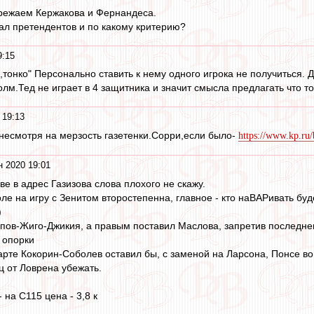
ережаем Кержакова и Фернандеса.
ал претендентов и по какому критерию?
9:15
,тонко" Персонально ставить к нему одного игрока не получиться. 
лм.Тед не играет в 4 защитника и значит смысла предлагать что то
 19:13
несмотря на мерзость газетенки.Сорри,если было-
https://www.kp.ru
н 2020 19:01
ве в адрес Газизова слова плохого не скажу.
оле на игру с Зенитом второстепенна, главное - кто наВАРивать буд
)
тепов-Жиго-Джикия, а правым поставил Маслова, запретив последне
 опорки
арте Кокорин-Соболев оставил бы, с заменой на Ларсона, Понсе во 
ц от Ловрена убежать.
 на С115 цена - 3,8 к