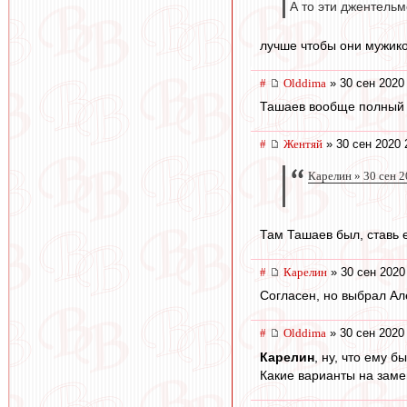
А то эти джентельм
лучше чтобы они мужико
#
Olddima
» 30 сен 2020
Ташаев вообще полный
#
Жентяй
» 30 сен 2020 
Карелин » 30 сен 2
Там Ташаев был, ставь е
#
Карелин
» 30 сен 2020
Согласен, но выбрал Ал
#
Olddima
» 30 сен 2020
Карелин
, ну, что ему б
Какие варианты на заме