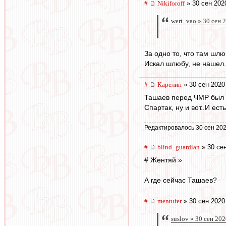
#
Nikiforoff
» 30 сен 202
wert_vao » 30 сен 
За одно то, что там шлю
Искал шлюбу, не нашел..
#
Карелин
» 30 сен 2020
Ташаев перед ЧМР был в
Спартак, ну и вот..И ес
Редактировалось 30 сен 202
#
blind_guardian
» 30 сен
# Жентяй »
А где сейчас Ташаев?
#
mentufer
» 30 сен 2020
suslov » 30 сен 20