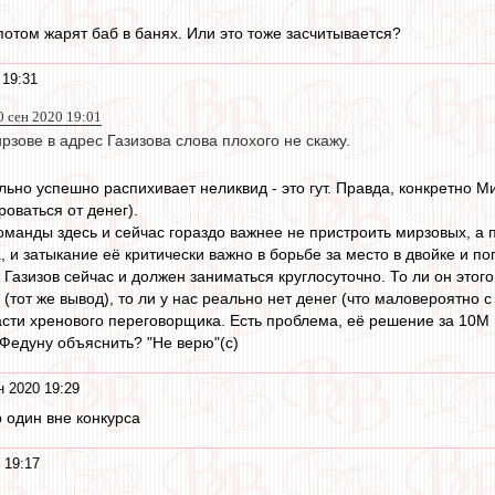
потом жарят баб в банях. Или это тоже засчитывается?
 19:31
0 сен 2020 19:01
рзове в адрес Газизова слова плохого не скажу.
ельно успешно распихивает неликвид - это гут. Правда, конкретно М
роваться от денег).
команды здесь и сейчас гораздо важнее не пристроить мирзовых, а 
 и затыкание её критически важно в борьбе за место в двойке и п
Газизов сейчас и должен заниматься круглосуточно. То ли он этого
тот же вывод), то ли у нас реально нет денег (что маловероятно с
ласти хренового переговорщика. Есть проблема, её решение за 10М 
 Федуну объяснить? "Не верю"(с)
н 2020 19:29
 один вне конкурса
 19:17