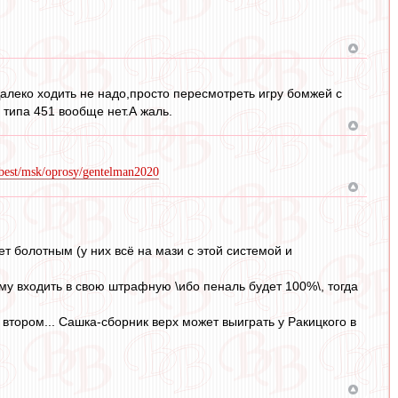
Далеко ходить не надо,просто пересмотреть игру бомжей с
 типа 451 вообще нет.А жаль.
/best/msk/oprosy/gentelman2020
ет болотным (у них всё на мази с этой системой и
му входить в свою штрафную \ибо пеналь будет 100%\, тогда
втором... Сашка-сборник верх может выиграть у Ракицкого в