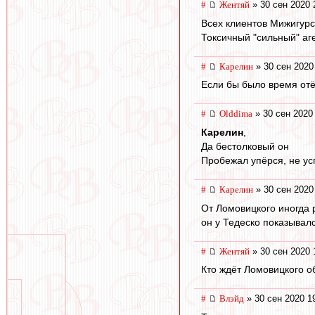
#
Жентяй
» 30 сен 2020 
Всех клиентов Мижигурс
Токсичный "сильный" аг
#
Карелин
» 30 сен 2020
Если бы было время отё
#
Olddima
» 30 сен 2020
Карелин
,
Да бестолковый он
Пробежал упёрся, не ус
#
Карелин
» 30 сен 2020
От Ломовицкого иногда 
он у Тедеско показывался
#
Жентяй
» 30 сен 2020 
Кто ждёт Ломовицкого об
#
Влэйд
» 30 сен 2020 1