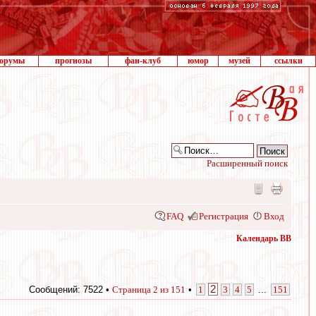
орумы
прогнозы
фан-клуб
юмор
музей
ссылки
Расширенный поиск
FAQ
Регистрация
Вход
Календарь ВВ
2
Сообщений: 7522 •
Страница
2
из
151
•
1
3
4
5
...
151