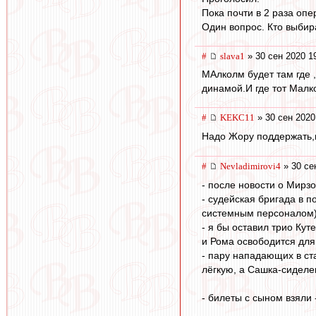
Пока почти в 2 раза оп
Один вопрос. Кто выбир
#
slava1
» 30 сен 2020 1
МАлколм будет там где ,
динамой.И где тот Малко
#
KEKC11
» 30 сен 2020
Надо Жору поддержать,
#
Nevladimirovi4
» 30 се
- после новости о Мирзо
- судейская бригада в п
системным персоналом
- я бы оставил трио Ку
и Рома освободится для
- пару нападающих в ст
лёгкую, а Сашка-сиделе
- билеты с сыном взяли -