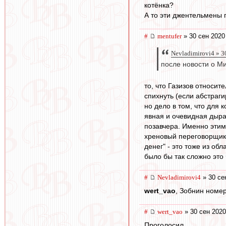
котёнка?
А то эти джентельмены 
#
mentufer
» 30 сен 2020
Nevladimirovi4 » 3
после новости о Ми
то, что Газизов относит
спихнуть (если абстраги
но дело в том, что для 
явная и очевидная дыра,
позавчера. Именно этим 
хреновый переговорщик (
денег" - это тоже из об
было бы так сложно это
#
Nevladimirovi4
» 30 се
wert_vao
, Зобнин номер
#
wert_vao
» 30 сен 2020
Проголосил.