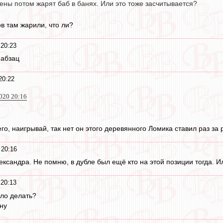
ены потом жарят баб в банях. Или это тоже засчитывается?
в там жарили, что ли?
 20:23
 абзац
20:22
020 20:16
го, наигрывай, так нет он этого деревянного Ломика ставил раз за
 20:16
ександра. Не помню, в дубле был ещё кто на этой позиции тогда. И
 20:13
ыло делать?
ну