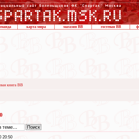
оманда
карта мира
магазин ВВ
гостевая ВВ
ф
вая книга ВВ
20
0 20:50