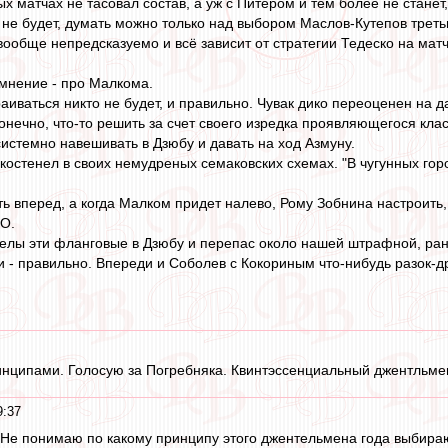
х матчах не тасовал состав, а уж с Питером и тем более не стане
 не будет, думать можно только над выбором Маслов-Кутепов трет
вообще непредсказуемо и всё зависит от стратегии Тедеско на мат
мнение - про Малкома.
аиваться никто не будет, и правильно. Чувак дико переоценен на 
онечно, что-то решить за счет своего изредка проявляющегося клас
истемно навешивать в Дзюбу и давать на ход Азмуну.
остенел в своих немудреных семаковских схемах. "В чугунных горо
ь вперед, а когда Малком придет налево, Рому Зобнина настроить,
О.
елы эти фланговые в Дзюбу и перепас около нашей штрафной, ран
 - правильно. Впереди и Соболев с Кокориным что-нибудь разок-др
инципами. Голосую за Погребняка. Квинтэссенциальный джентльме
9:37
 Не понимаю по какому принципу этого джентельмена года выбираю