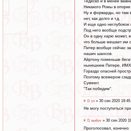
Тедеско и в менее важны
Никакого Ромы в опорке
Ну и форварды, но там 
нет, как долго и т.д.
И еще одно неглубокое 
Под него вообще подстр
Он в одну харю может, к
что больше мешает им с
Питер вообще сейчас зак
наших шансов.
Айртону поменьше бегат
нынешнем Питере, ИМХ
Гораздо опасней простр
Поэтому всемером сзади
Сумеют.
"Так победим".
#
ys
» 30 сен 2020 19:45
Не могу поступиться пр
#
suslov
» 30 сен 2020 1
Проголосовал, конечно.