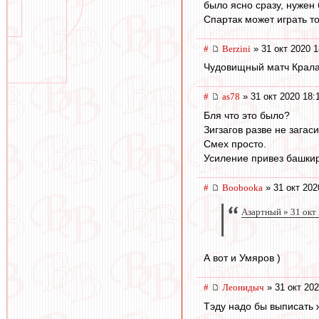
было ясно сразу, нужен
Спартак может играть т
#
Berzini
» 31 окт 2020 1
Чудовищный матч Крала
#
as78
» 31 окт 2020 18:
Бля что это было?
Зигзагов разве не загас
Смех просто.
Усиление привез башкир
#
Boobooka
» 31 окт 202
Азартный » 31 окт
А вот и Умяров )
#
Леонидыч
» 31 окт 202
Тэду надо бы выписать ж