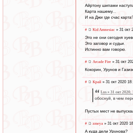
Айртону шипами наступ
Карта нашему...
И на Джи где счас карта
#
Kid Amnesiac
» 31 окт 
Это не они сегодня хуев
Это заговор и судьи.
Истинно вам говорю.
#
Arcade Fire
» 31 окт 20
Кокорин, Урунов и Газизо
#
Край
» 31 окт 2020 18
Los » 31 окт 2020,
обоснуй, в чем пер
Пустых мест не выпуска
#
zmeya
» 31 окт 2020 1
А куда дели Урунова?