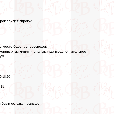
рок пойдёт впрок»!
е место будет суперуспехом!
конявых выглядят и впрямь куда предпочтительнее...
я?!
0 18:20
:18
 были остаться раньше -