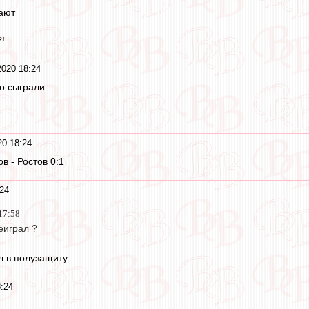
ают
?!
2020 18:24
о сыграли.
20 18:24
в - Ростов 0:1
:24
 17:58
еиграл ?
л в полузащиту.
8:24