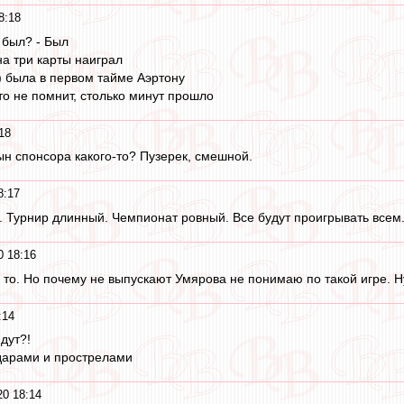
8:18
был? - Был
на три карты наиграл
!) была в первом тайме Аэртону
кто не помнит, столько минут прошло
18
ын спонсора какого-то? Пузерек, смешной.
8:17
я. Турнир длинный. Чемпионат ровный. Все будут проигрывать всем
0 18:16
о то. Но почему не выпускают Умярова не понимаю по такой игре. Ну
:14
дут?!
дарами и прострелами
20 18:14