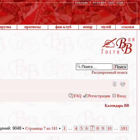
орумы
прогнозы
фан-клуб
юмор
музей
ссылки
Расширенный поиск
FAQ
Регистрация
Вход
Календарь ВВ
7
ений: 9048 •
Страница
7
из
181
•
1
...
4
5
6
8
9
10
...
181