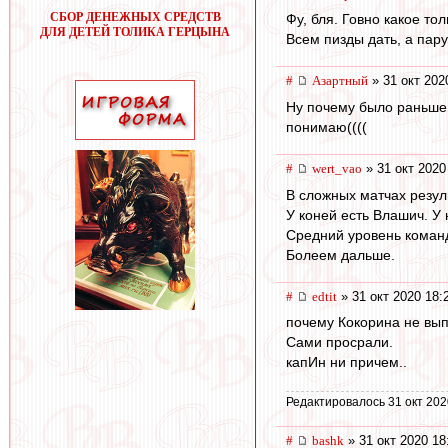
СБОР ДЕНЕЖНЫХ СРЕДСТВ
Фу, бля. Говно какое то
ДЛЯ ДЕТЕЙ ТОЛИКА ГЕРЦЫНА
Всем пизды дать, а пару
#
Азартный
» 31 окт 202
Ну почему было раньше 
понимаю((((
#
wert_vao
» 31 окт 2020
В сложных матчах резул
У коней есть Влашич. У 
Средний уровень коман
Болеем дальше.
#
edtit
» 31 окт 2020 18:
почему Кокорина не вы
Сами просрали.
капИн ни причем..
Редактировалось 31 окт 202
#
bashk
» 31 окт 2020 18