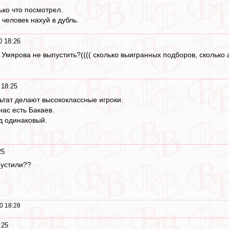
лько что посмотрел.
 человек нахуй в дубль.
0 18:26
Умярова не выпустить?(((( сколько выигранных подборов, сколько а
 18:25
ьтат делают высококлассные игроки.
нас есть Бакаев.
д одинаковый.
25
пустили??
0 18:28
:25