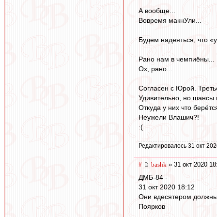
А вообще...
Вовремя макнУли...
Будем надеяться, что «у
Рано нам в чемпиёны...
Ох, рано...
Согласен с Юрой. Треть
Удивительно, но шансы 
Откуда у них что берётс
Неужели Влашич?!
:(
Редактировалось 31 окт 202
#
bashk
» 31 окт 2020 18
ДМБ-84 -
31 окт 2020 18:12
Они вдесятером должны
Поярков