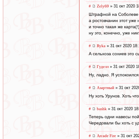
#
Zely69
» 31 окт 2020 1
Штрафной на Соболеве 
а ростовчанин этот уже 
и точно такая же карта(
ну это, конечно, уже ни
#
Ryka
» 31 окт 2020 18:
А сельхоза сохиев это с
#
Гуделл
» 31 окт 2020 1
Ну, ладно. Я успокоилс
#
Азартный
» 31 окт 202
Ну хоть Урунов. Хоть чт
#
bashk
» 31 окт 2020 18
Теперь одни навесы пой
Чередовали бы хоть с у
#
Arcade Fire
» 31 окт 20