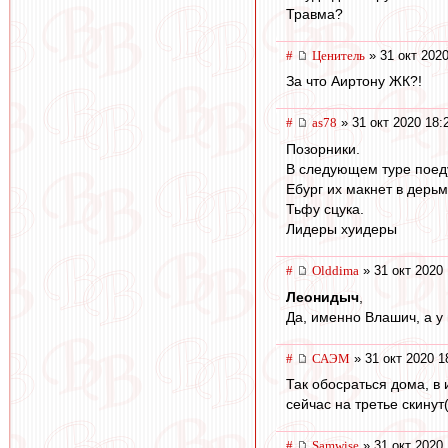
Травма?
#
Ценитель
» 31 окт 2020
За что Аиртону ЖК?!
#
as78
» 31 окт 2020 18:
Позорники.
В следующем туре поеду
Ебург их макнет в дерьм
Тьфу сцука.
Лидеры хуидеры
#
Olddima
» 31 окт 2020 
Леонидыч
,
Да, именно Влашич, а у 
#
САЭМ
» 31 окт 2020 1
Так обосраться дома, в 
сейчас на третье скинут(
#
Samwise
» 31 окт 2020 