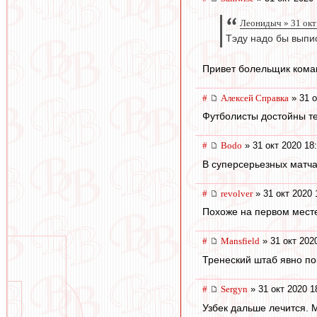
Леонидыч » 31 окт
Тэду надо бы выпис
Привет болельщик кома
#
Алексей Справка
» 31 о
Футболисты достойны те
#
Bodo
» 31 окт 2020 18
В суперсерьезных матчах
#
revolver
» 31 окт 2020 
Похоже на первом месте 
#
Mansfield
» 31 окт 202
Тренеский штаб явно по
#
Sergyn
» 31 окт 2020 1
Узбек дальше лечится. 