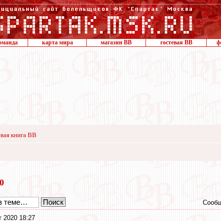
оманда
карта мира
магазин ВВ
гостевая ВВ
ф
вая книга ВВ
20
Сообщ
т 2020 18:27