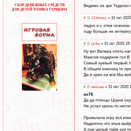
СБОР ДЕНЕЖНЫХ СРЕДСТВ
Видимо не зря Тедеско п
ДЛЯ ДЕТЕЙ ТОЛИКА ГЕРЦЫНА
#
22-kratny
» 31 окт 2020
ладно и с этим сезоном
году больше не интересу
#
jacha
» 31 окт 2020 18
Ну вот Валера опять на
Максом подарили гол.В 
Самый хуевый первый та
В общем наконец то про
Да и хрен на всё.Мы вс
#
авоська
» 31 окт 2020 
as78
,
Да да птенцы Цорна оху
Не устал хрень-то нести
Провалила игру вся ком
Надеялся что злые выйд
А они целый тайм хуи п