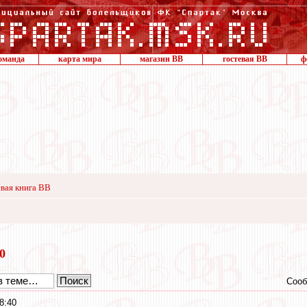
оманда
карта мира
магазин ВВ
гостевая ВВ
ф
вая книга ВВ
20
Сооб
8:40