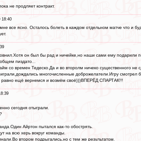
ока не продляет контракт.
 18:40
 мне все ясно. Осталось болеть в каждом отдельном матче что и бу
ет.
:39
говнил.Хотя он был бы рад и ничейке,но наши сами ему подарили п
общем пиздато...
йм со времен Тедеско.Да и во второлм ничеко существенного не с
играли,дождались многочисленные доброжелатели.Игру смотрел без
ё равно ещё вернемся и возмём своё)))ВПЕРЁД СПАРТАК!!!
18:39
енно сегодня отыграли.
?
анда.Один Айртон пытался как-то обострять.
ут на всю херь вокруг команды.
инали.Во втором подрыгались,но с тем же результатом.