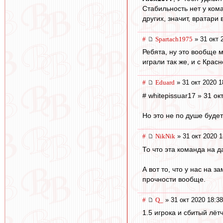
Стабильность нет у ком
других, значит, вратари
#
Spartach1975
» 31 окт 
Ребята, ну это вообще 
играли так же, и с Крас
#
Eduard
» 31 окт 2020 1
# whitepissuar17 » 31 ок
Но это не по душе будет
#
NikNik
» 31 окт 2020 1
То что эта команда на 
А вот то, что у нас на 
прочности вообще.
#
Q_
» 31 окт 2020 18:38
1.5 игрока и сбитый лёт