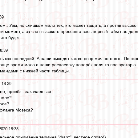
39
м.. Увы, но слишком мало тех, кто может тащить, а против высоко
и момент, а за счет высокого прессинга весь первый тайм нас держа
что будет.
8:39
ь как последний. А наши выходят как во двор мяч погонять. Пешко
конце время мало а наши распасовку поперёк поля то пас вратарю
командами с нижней части таблицы.
 18:39
но, привёз - закачаешься.
 поле?
поле?
 фланга Мозеса?
2020 18:38
тельное понимание термина "фарт", честное слово))