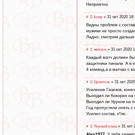
Неприятно.
#
konp
» 31 окт 2020 18:
Видны проблем с составо
мужики не просто создал
Ладно, смотрим дальше 
#
митхун
» 31 окт 2020 1
Каждый матч должен быт
защитники пинали. А в 
4 команд.а в матчах с 
#
Ценитель
» 31 окт 2020
Усиление Газизов, конеч
Выходил ли Кокорин на
Выходил ли Урунов на 
Год пропустили опять с
Усилил состав, х*ле.
#
Черный плащ
» 31 окт 
Alex1977
, У тебя удиви