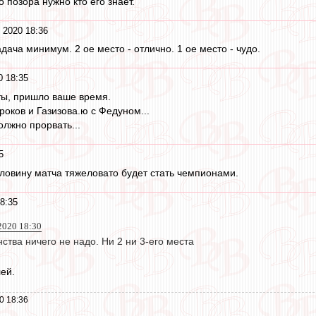
о позора нужно кто его знает.
 2020 18:36
адача минимум. 2 ое место - отлично. 1 ое место - чудо.
0 18:35
ты, пришло ваше время.
роков и Газизова.ю с Федуном...
олжно прорвать...
5
оловину матча тяжеловато будет стать чемпионами.
8:35
 2020 18:30
тва ничего не надо. Ни 2 ни 3-его места
ей.
0 18:36