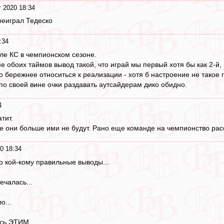
т 2020 18:34
реиграл Тедеско
:34
ле КС в чемпионском сезоне.
ме обоих таймов вывод такой, что играй мы первый хотя бы как 2-й,
адо бережнее относиться к реализации - хотя б настроение не такое 
 по своей вине очки раздавать аутсайдерам дико обидно.
4
тит.
не они больше ими не будут. Рано еще команде на чемпионство рас
0 18:34
о кой-кому правильные выводы...
ечалась...
о...
ось ЭТИМ.