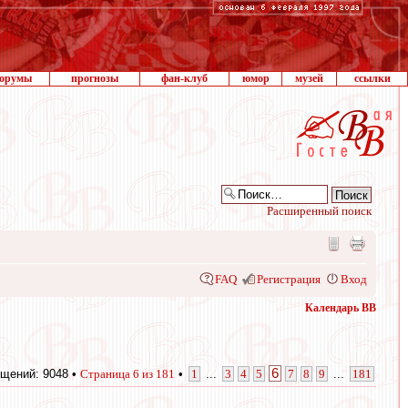
орумы
прогнозы
фан-клуб
юмор
музей
ссылки
Расширенный поиск
FAQ
Регистрация
Вход
Календарь ВВ
6
щений: 9048 •
Страница
6
из
181
•
1
...
3
4
5
7
8
9
...
181