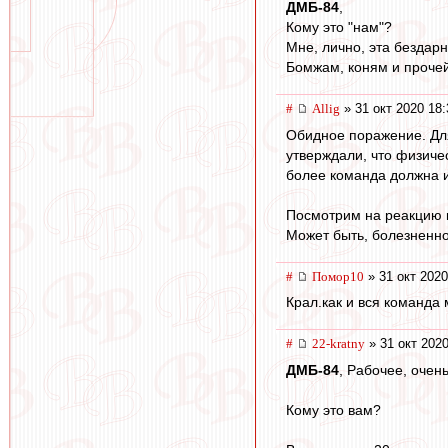
ДМБ-84
,
Кому это "нам"?
Мне, лично, эта бездарн
Бомжам, коням и прочей 
#
Allig
» 31 окт 2020 18:
Обидное поражение. Для
утверждали, что физиче
более команда должна иг
Посмотрим на реакцию 
Может быть, болезненно
#
Помор10
» 31 окт 2020
Крал.как и вся команда
#
22-kratny
» 31 окт 2020
ДМБ-84
, Рабочее, оче
Кому это вам?