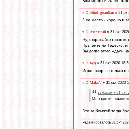
Вам может и 20 лет этог
#
blind_guardian
» 31 окт
3 ее место - хорошо и з
#
Азартный
» 31 окт 202
Ну, открывайте говноме
Прыгайте на Тедеско, иг
Вы долго этого ждали, д
#
Буц
» 31 окт 2020 18:3
Играя всерьез только п
#
MakxV
» 31 окт 2020 1
22-kratny » 31 окт
Мне кроме чемпионс
Это за бомжей тогда бол
Редактировалось 31 окт 202