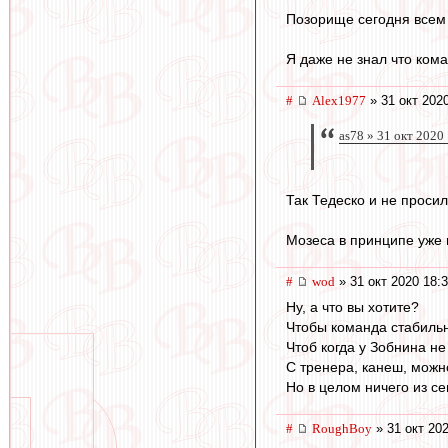
Позорище сегодня всем к
Я даже не знал что кома
#
Alex1977
» 31 окт 202
as78 » 31 окт 2020
Так Тедеско и не просил
Мозеса в принципе уже 
#
wod
» 31 окт 2020 18:
Ну, а что вы хотите?
Чтобы команда стабильн
Чтоб когда у Зобнина н
С тренера, канеш, можн
Но в целом ничего из с
#
RoughBoy
» 31 окт 202