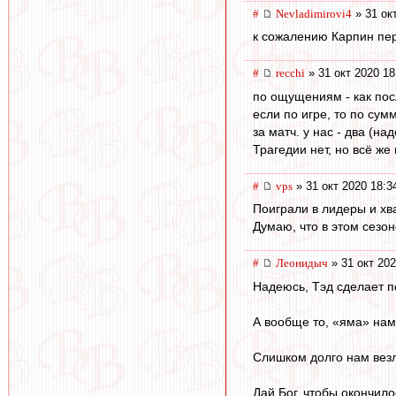
#
Nevladimirovi4
» 31 ок
к сожалению Карпин пе
#
recchi
» 31 окт 2020 18
по ощущениям - как пос
если по игре, то по сум
за матч. у нас - два (н
Трагедии нет, но всё же
#
vps
» 31 окт 2020 18:3
Поиграли в лидеры и хва
Думаю, что в этом сезо
#
Леонидыч
» 31 окт 202
Надеюсь, Тэд сделает п
А вообще то, «яма» нам
Слишком долго нам везл
Дай Бог, чтобы окончил