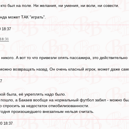
то был на поле. Ни желания, ни умения, ни воли, ни совести.
нда может ТАК "играть".
0 18:37
 18:31
 никого. А вот то что привезли опять пассажира, это действительно
можно возвращать назад. Он очень класный игрок, может даже самый
37
ой была, её укреплять надо было.
е пошло, а Бакаев вообще на нормальный футбол забил - можно было
о спросить за недостаток отмобилизованности.
егодня произошедшего внезапным нельзя считать.
0 18:37