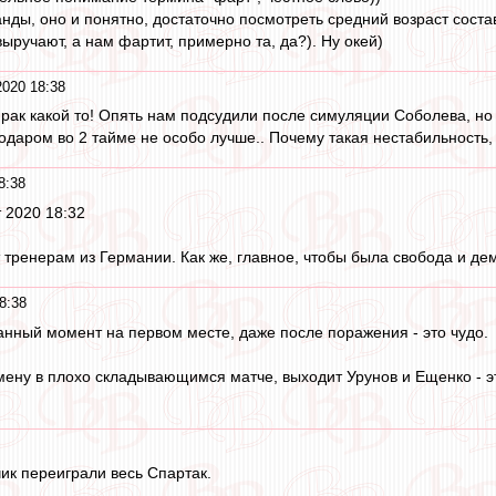
анды, оно и понятно, достаточно посмотреть средний возраст соста
 выручают, а нам фартит, примерно та, да?). Ну окей)
2020 18:38
мрак какой то! Опять нам подсудили после симуляции Соболева, но
нодаром во 2 тайме не особо лучше.. Почему такая нестабильность,
8:38
т 2020 18:32
 тренерам из Германии. Как же, главное, чтобы была свобода и дем
8:38
данный момент на первом месте, даже после поражения - это чудо.
замену в плохо складывающимся матче, выходит Урунов и Ещенко - 
чик переиграли весь Спартак.