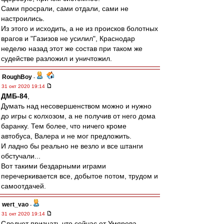
Сами просрали, сами отдали, сами не
настроились.
Из этого и исходить, а не из происков болотных
врагов и "Газизов не усилил", Краснодар
неделю назад этот же состав при таком же
судействе разложил и уничтожил.
RoughBoy
-
31 окт 2020 19:14
ДМБ-84
,
Думать над несовершенством можно и нужно
до игры с колхозом, а не получив от него дома
баранку. Тем более, что ничего кроме
автобуса, Валера и не мог предложить.
И ладно бы реально не везло и все штанги
обстучали...
Вот такими бездарными играми
перечеркивается все, добытое потом, трудом и
самоотдачей.
wert_vao
-
31 окт 2020 19:14
Следует признать что сейчас от Умярова