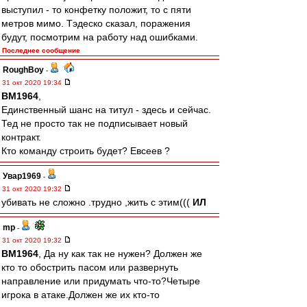
выступил - то конфетку положит, то с пяти
метров мимо. Тэдеско сказал, поражения
будут, посмотрим на работу над ошибками.
Последнее сообщение
RoughBoy
-
31 окт 2020 19:34
BM1964
,
Единственный шанс на титул - здесь и сейчас.
Тед не просто так не подписывает новый
контракт.
Кто команду строить будет? Евсеев ?
Увар1969
-
31 окт 2020 19:32
убивать не сложно .трудно ,жить с этим(((
ИЛ
mp
-
31 окт 2020 19:32
BM1964
, Да ну как так не нужен? Должен же
кто то обострить пасом или развернуть
направление или придумать что-то?Четыре
игрока в атаке.Должен же их кто-то