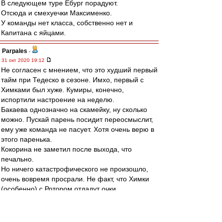
В следующем туре Ебург порадуют.
Отсюда и смехуечки Максименко.
У команды нет класса, собственно нет и
Капитана с яйцами.
Parpales
-
31 окт 2020 19:12
Не согласен с мнением, что это худший первый
тайм при Тедеско в сезоне. Имхо, первый с
Химками был хуже. Кумиры, конечно,
испортили настроение на неделю.
Бакаева однозначно на скамейку, ну сколько
можно. Пускай парень посидит переосмыслит,
ему уже команда не пасует. Хотя очень верю в
этого паренька.
Кокорина не заметил после выхода, что
печально.
Но ничего катастрофического не произошло,
очень вовремя просрали. Не факт, что Химки
(особенно) с Ротором отдадут очки.
tver-udomlya
-
31 окт 2020 19:10