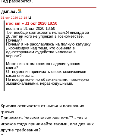
Тед разберется.
ДМБ-84
-
31 окт 2020 19:18
irod sm » 31 окт 2020 18:50
irod sm » 31 окт 2020 18:50
Т.е. вообще критиковать нельзя.Я никогда за
20 лет ни кого не упрекал в говнометстве.
Почему?
Почему я не расслаблюсь на полную катушку
, иронизируя над теми, кто обвинял в
одностороннем судействе человека в
черном?
Может и в этом кроется падение уровня
книги?
От неумения принимать своих сокнижников
какие они есть.
Не всегда конечно объективными, чрезмерно
эмоциональными, неравнодушными.
Критика отличается от нытья и поливания
грязью.
Принимать "такими какие они есть"? - так и
игроков тогда принимайте такими, или для них
другие требования?