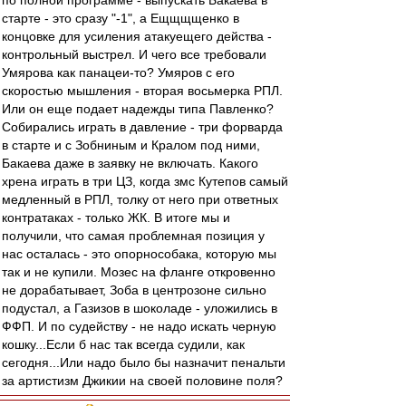
по полной программе - выпускать Бакаева в
старте - это сразу "-1", а Ещщщщенко в
концовке для усиления атакуещего действа -
контрольный выстрел. И чего все требовали
Умярова как панацеи-то? Умяров с его
скоростью мышления - вторая восьмерка РПЛ.
Или он еще подает надежды типа Павленко?
Собирались играть в давление - три форварда
в старте и с Зобниным и Кралом под ними,
Бакаева даже в заявку не включать. Какого
хрена играть в три ЦЗ, когда змс Кутепов самый
медленный в РПЛ, толку от него при ответных
контратаках - только ЖК. В итоге мы и
получили, что самая проблемная позиция у
нас осталась - это опорнособака, которую мы
так и не купили. Мозес на фланге откровенно
не дорабатывает, Зоба в центрозоне сильно
подустал, а Газизов в шоколаде - уложились в
ФФП. И по судейству - не надо искать черную
кошку...Если б нас так всегда судили, как
сегодня...Или надо было бы назначит пенальти
за артистизм Джикии на своей половине поля?