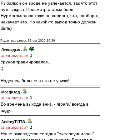
Рыбалкой он вроде не увлекается, так что этот
путь закрыт. Просмотр старых боев
Нурмагомедова тоже не вариант, это, наоборот,
накачает его. Но какой-то выход точно должен
быть)
Редактировалось 31 окт 2020 19:30
Леонидыч
-
31 окт 2020 19:29
Урунов травмировался...
;)
Надеюсь, больше я его не увижу!
МосфОлд
-
31 окт 2020 19:28
Во времена выхода вниз, - /враги/ всегда в
виду...
AndreyTLT63
-
31 окт 2020 19:27
Наше руководство сегодня "охеллоуинилось"