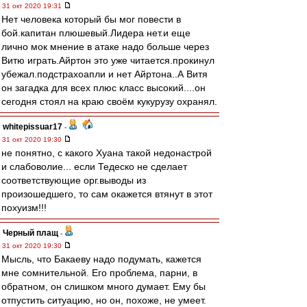
31 окт 2020 19:31
Нет человека который бы мог повести в
бой.капитан плюшевый.Лидера нет.и еще
лично мок мнение в атаке надо больше через
Витю играть.Айртон это уже читается.прокинул
убежал.подстрахоапли и нет Айртона..А Витя
он загадка для всех плюс класс высокий....он
сегодня стоял на краю своём кукурузу охранял.
whitepissuar17
-
31 окт 2020 19:30
не понятно, с какого Хуана такой недонастрой
и слабоволие... если Тедеско не сделает
соответствующие орг.выводы из
произошедшего, то сам окажется втянут в этот
похуизм!!!
Черный плащ
-
31 окт 2020 19:30
Мысль, что Бакаеву надо подумать, кажется
мне сомнительной. Его проблема, парни, в
обратном, он слишком много думает. Ему бы
отпустить ситуацию, но он, похоже, не умеет.