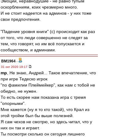
Эмоции, неравнодушие - не равно тупым
оскорблениям, коих чрезмерно много.
И не стоит надеется на админов - у них тоже
свои предпочтения.
"Падение уровня книги" (с) происходит как раз
от того, что люди совершенно не следят за
тем, что говорят, но им всё попускается и
сообществом, и админами.
BM1964
-
31 окт 2020 19:17
mp
, Не знаю, Андрей... Такое впечатление, что
при игре Тедеско игрок
"по фамилии Плеймейкер", как нам с тобой не
обидно, не нужен.
То есть скорее нам показана игра с тремя
"опорными".
Мне кажется (ну я то кто такой), что Крал из
этой тройки был бы выше полезней.
Я сам чехов не смотрю, но здесь читал, что у
них он так и играет.
Ты посмотри сколько он сегодня лишнего