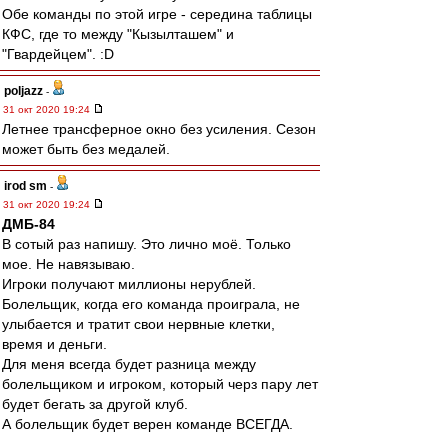
Обе команды по этой игре - середина таблицы
КФС, где то между "Кызылташем" и
"Гвардейцем". :D
poljazz
-
31 окт 2020 19:24
Летнее трансферное окно без усиления. Сезон
может быть без медалей.
irod sm
-
31 окт 2020 19:24
ДМБ-84
В сотый раз напишу. Это лично моё. Только
мое. Не навязываю.
Игроки получают миллионы нерублей.
Болельщик, когда его команда проиграла, не
улыбается и тратит свои нервные клетки,
время и деньги.
Для меня всегда будет разница между
болельщиком и игроком, который черз пару лет
будет бегать за другой клуб.
А болельщик будет верен команде ВСЕГДА.