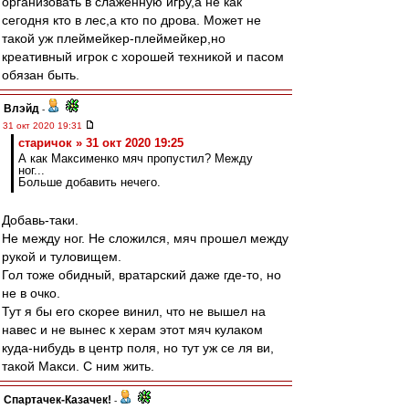
организовать в слаженную игру,а не как
сегодня кто в лес,а кто по дрова. Может не
такой уж плеймейкер-плеймейкер,но
креативный игрок с хорошей техникой и пасом
обязан быть.
Влэйд
-
31 окт 2020 19:31
старичок » 31 окт 2020 19:25
А как Максименко мяч пропустил? Между
ног...
Больше добавить нечего.
Добавь-таки.
Не между ног. Не сложился, мяч прошел между
рукой и туловищем.
Гол тоже обидный, вратарский даже где-то, но
не в очко.
Тут я бы его скорее винил, что не вышел на
навес и не вынес к херам этот мяч кулаком
куда-нибудь в центр поля, но тут уж се ля ви,
такой Макси. С ним жить.
Спартачек-Казачек!
-