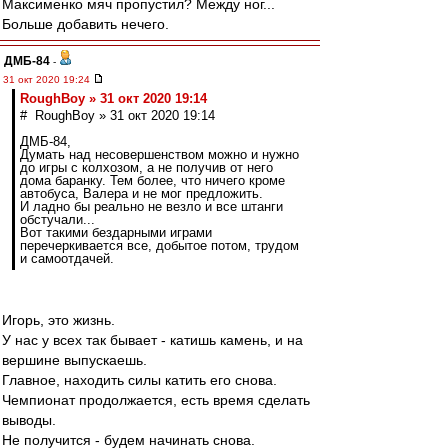
Максименко мяч пропустил? Между ног...
Больше добавить нечего.
ДМБ-84
-
31 окт 2020 19:24
RoughBoy » 31 окт 2020 19:14
# RoughBoy » 31 окт 2020 19:14
ДМБ-84,
Думать над несовершенством можно и нужно
до игры с колхозом, а не получив от него
дома баранку. Тем более, что ничего кроме
автобуса, Валера и не мог предложить.
И ладно бы реально не везло и все штанги
обстучали...
Вот такими бездарными играми
перечеркивается все, добытое потом, трудом
и самоотдачей.
Игорь, это жизнь.
У нас у всех так бывает - катишь камень, и на
вершине выпускаешь.
Главное, находить силы катить его снова.
Чемпионат продолжается, есть время сделать
выводы.
Не получится - будем начинать снова.