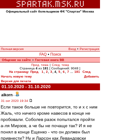
Официальный сайт болельщиков ФК "Спартак" Москва
Полная версия
Вход
•
Регистрация
FAQ
•
Поиск
Общение на сайте
Гостевая книга ВВ
»
Пред. тема
|
След. тема
Страница
4
из
181
[ Сообщений: 9048 ]
На страницу
Пред.
1
,
2
,
3
,
4
,
5
,
6
,
7
...
181
След.
Начать новую тему
Добавить
Версия для печати
01.10.2020 - 31.10.2020
alkorn
-
31 окт 2020 19:34
Если такое больше не повторится, то и х с ним
Жаль, что ничего кроме навесов в конце не
пробовали. Соболев разок попытался пройти
а-ля Мирзов, а че бы не почаще так? И я не
понял в конце Ещенко - что он должен был
привнести? Ну и Ларсон как Левандовски