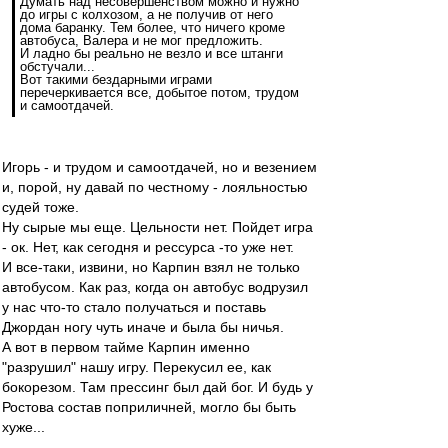
Думать над несовершенством можно и нужно
до игры с колхозом, а не получив от него
дома баранку. Тем более, что ничего кроме
автобуса, Валера и не мог предложить.
И ладно бы реально не везло и все штанги
обстучали...
Вот такими бездарными играми
перечеркивается все, добытое потом, трудом
и самоотдачей.
Игорь - и трудом и самоотдачей, но и везением
и, порой, ну давай по честному - лояльностью
судей тоже.
Ну сырые мы еще. Цельности нет. Пойдет игра
- ок. Нет, как сегодня и рессурса -то уже нет.
И все-таки, извини, но Карпин взял не только
автобусом. Как раз, когда он автобус водрузил
у нас что-то стало получаться и поставь
Джордан ногу чуть иначе и была бы ничья.
А вот в первом тайме Карпин именно
"разрушил" нашу игру. Перекусил ее, как
бокорезом. Там прессинг был дай бог. И будь у
Ростова состав поприличней, могло бы быть
хуже...