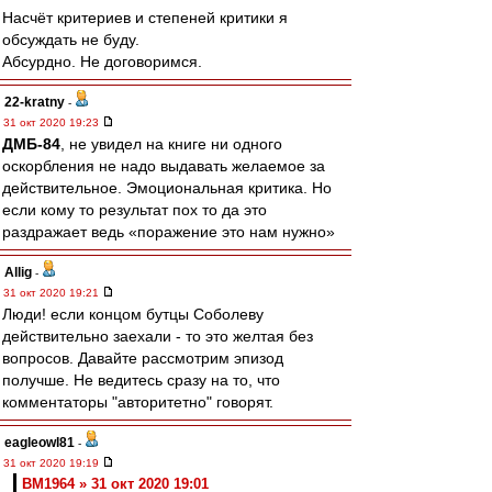
Насчёт критериев и степеней критики я
обсуждать не буду.
Абсурдно. Не договоримся.
22-kratny
-
31 окт 2020 19:23
ДМБ-84
, не увидел на книге ни одного
оскорбления не надо выдавать желаемое за
действительное. Эмоциональная критика. Но
если кому то результат пох то да это
раздражает ведь «поражение это нам нужно»
Allig
-
31 окт 2020 19:21
Люди! если концом бутцы Соболеву
действительно заехали - то это желтая без
вопросов. Давайте рассмотрим эпизод
получше. Не ведитесь сразу на то, что
комментаторы "авторитетно" говорят.
eagleowl81
-
31 окт 2020 19:19
BM1964 » 31 окт 2020 19:01