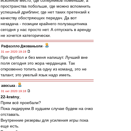
исконное место, где соперников поменьше, а
пространства побольше, где можно вспомнить
успешный дриблинг, где нет таких претензий к
качеству обостряющих передач. Да вот
незадача - позиции крайнего полузащитника
сегодня у нас просто нет. А отпускать в аренду
не хочется категорически.
Рафаэлло Джованьоли
-
31 окт 2020 19:19
Про футбол и без меня напишут. Лучший вне
поля сегодня это жора черданцев. Так
откровенно топить за одну из команд, это не
талант, это умелый язык надо иметь.
авоська
-
31 окт 2020 19:18
22-kratny
,
Прям всё проебали?
Пока лидируем.В худшем случае будем на очко
отставать.
Внутренние резервы для усиления игры пока
еще есть.