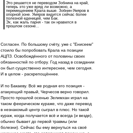
Это решается не переводом Зобнина на край,
теперь это уже вряд ли возможно, а
перемещением Крала выше. Зобнин-Умяров в
опорной зоне. Умяров видится сейчас более
полезной еденицей, чем Бак.
Эх, как жаль парня - так он нравился в
прошлом сезоне...
Согласен. По большому счёту, уже с "Енисеем"
стоило бы попробовать Крала на позиции
АЦПЗ. Освобождённого от половины своих
обязанностей по отбору. Год назад в созидании
он был существенно интереснее, чем сегодня.
И в целом - раскрепощённее.
И по Бакаеву. Всё же родная его позиция -
атакующий правый, Черчесов верно говорил.
Просто прошлой осенью Зелимхан играл на
таком феерическом кураже, что даже перевод
в незнакомый центр сыграл в плюс. Но такой
кураж, когда получается всё и всегда (и везде),
обычно бывает до первой травмы (или
болезни). Сейчас бы ему вернуться на своё