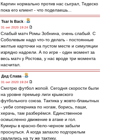
Карпин нормально против нас сыграл, Тедеско
пока его клиент - что поделаешь...
Tsar Is Back
-
31 окт 2020 19:24
Слабый матч Ромы Зобнина, очень слабый. С
Соболевым надо что-то делать - постоянные
желтые карточки на пустом месте и симуляции
изрядно надоели. А по игре - один момент за
весь матч у Ростова, у нас вроде три момента
насчитал.
Дед Слава
-
31 окт 2020 19:24
Смотрю футбол жопой. Сегодня скорости были
на уровне премьер лиги крымского
футбольного союза. Тактика у жовто-блакытных
- уеби соперника по ногам, борись, паши,
херачь, там разберёмся. Единственное
осмысленно движение в атаке и гол.
Кумиры в красно-бело-черном забыли
проснуться. А когда запахло подгорелым
свалились на ту же тактику.