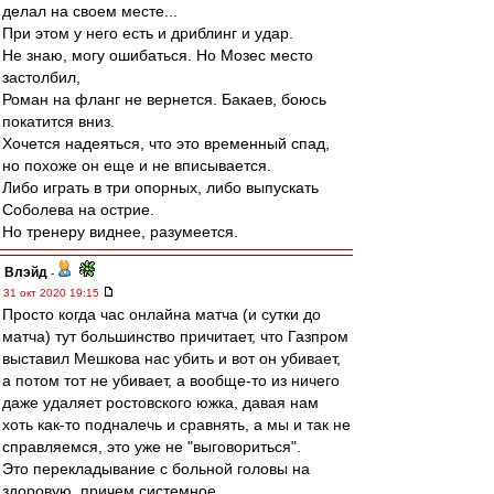
делал на своем месте...
При этом у него есть и дриблинг и удар.
Не знаю, могу ошибаться. Но Мозес место
застолбил,
Роман на фланг не вернется. Бакаев, боюсь
покатится вниз.
Хочется надеяться, что это временный спад,
но похоже он еще и не вписывается.
Либо играть в три опорных, либо выпускать
Соболева на острие.
Но тренеру виднее, разумеется.
Влэйд
-
31 окт 2020 19:15
Просто когда час онлайна матча (и сутки до
матча) тут большинство причитает, что Газпром
выставил Мешкова нас убить и вот он убивает,
а потом тот не убивает, а вообще-то из ничего
даже удаляет ростовского южка, давая нам
хоть как-то подналечь и сравнять, а мы и так не
справляемся, это уже не "выговориться".
Это перекладывание с больной головы на
здоровую, причем системное.