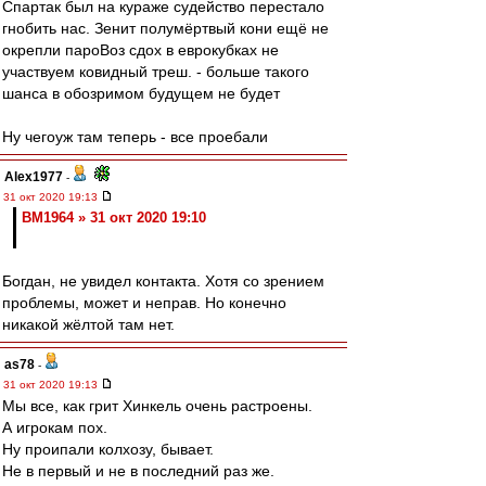
Спартак был на кураже судейство перестало
гнобить нас. Зенит полумёртвый кони ещё не
окрепли пароВоз сдох в еврокубках не
участвуем ковидный треш. - больше такого
шанса в обозримом будущем не будет
Ну чегоуж там теперь - все проебали
Alex1977
-
31 окт 2020 19:13
BM1964 » 31 окт 2020 19:10
Богдан, не увидел контакта. Хотя со зрением
проблемы, может и неправ. Но конечно
никакой жёлтой там нет.
as78
-
31 окт 2020 19:13
Мы все, как грит Хинкель очень растроены.
А игрокам пох.
Ну проипали колхозу, бывает.
Не в первый и не в последний раз же.