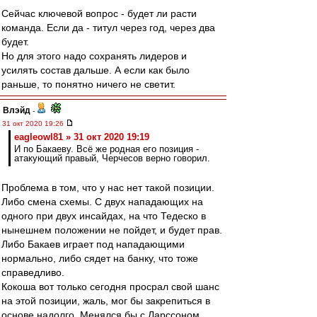
Сейчас ключевой вопрос - будет ли расти
команда. Если да - титул через год, через два
будет.
Но для этого надо сохранять лидеров и
усилять состав дальше. А если как было
раньше, то понятно ничего не светит.
Влэйд
-
31 окт 2020 19:26
eagleowl81 » 31 окт 2020 19:19
И по Бакаеву. Всё же родная его позиция -
атакующий правый, Черчесов верно говорил.
Проблема в том, что у нас нет такой позиции.
Либо смена схемы. С двух нападающих на
одного при двух инсайдах, на что Тедеско в
нынешнем положении не пойдет, и будет прав.
Либо Бакаев играет под нападающими
нормально, либо сядет на банку, что тоже
справедливо.
Кокоша вот только сегодня просрал свой шанс
на этой позиции, жаль, мог бы закрепиться в
основе надолго. Менялся бы с Ларссоном.