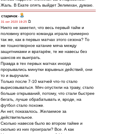
Жаль. В Екате опять выйдет Зелимхан, думаю.
старичок
-
31 окт 2020 19:25
Никто не заметил, что весь первый тайм и
половину второго команда играла примерно
так же, как в первых матчах этого сезона? То
же тошнотворное катание мяча между
защитниками и вратарём, те же навесы без
шансов их выиграть.
Правда в тех первых матчах иногда
прорывались минутки взрывных действий, они
то и выручали.
Только после 7-10 матчей что-то стало
вырисовываться. Мяч опустили на траву, стало
больше открываний, потому, что стали быстрее
бегать, лучше обрабатывать и, вроде, на
футбол стало похоже.
Ан нет, показалось. Желаемое за
действительное.
Сколько навесов было во втором тайме и
сколько из них проиграли? Все. А как