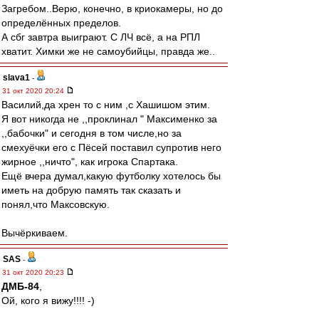
Загребом..Верю, конечно, в криокамеры, но до
определённых пределов.
А сбг завтра выиграют. С ЛЧ всё, а на РПЛ
хватит. Химки же не самоубийцы, правда же..
slava1
-
31 окт 2020 20:24
Василий,да хрен то с ним ,с Хашишом этим.
Я вот никогда не ,,проклинал " Максименко за
,,бабочки" и сегодня в том числе,но за
смехуёчки его с Пёсей поставил супротив него
жирное ,,ничто", как игрока Спартака.
Ещё вчера думал,какую футболку хотелось бы
иметь на добрую память так сказать и
понял,что Максовскую.
Вычёркиваем.
SAS
-
31 окт 2020 20:23
ДМБ-84
,
Ой, кого я вижу!!!! -)