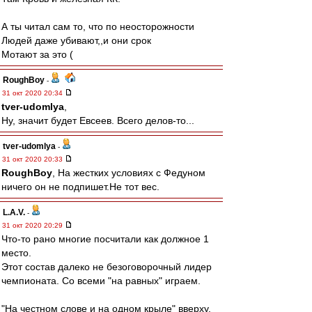
А ты читал сам то, что по неосторожности
Людей даже убивают,,и они срок
Мотают за это (
RoughBoy
-
31 окт 2020 20:34
tver-udomlya
,
Ну, значит будет Евсеев. Всего делов-то...
tver-udomlya
-
31 окт 2020 20:33
RoughBoy
, На жестких условиях с Федуном
ничего он не подпишет.Не тот вес.
L.А.V.
-
31 окт 2020 20:29
Что-то рано многие посчитали как должное 1
место.
Этот состав далеко не безоговорочный лидер
чемпионата. Со всеми "на равных" играем.
"На честном слове и на одном крыле" вверху.