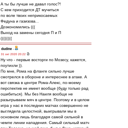
А ты бы лучше не давал голос?!
С кем приходится ДТ мучиться
по воле твоих неприкосаемых
Федуна и газизова...
Доэкономились (((
Выход на замены сегодня П и П
((((((((
dudine
-
31 окт 2020 20:22
Ну что - первые восторги по Мозесу, кажется,
поутихли )).
По мне, Рома на фланге сильно лучше
смотрелся в обороне и интереснее в атаке. А
вот связка в центре Рома-Алекс, по-моему
перспектив не имеет вообще (буду только рад
ошибиться). Мы без Наиля вообще не
разыгрываем мяч в центре. Поэтому и в целом
игра у нас в последних матчах совершенно не
выглядела целостной, выигрывали мы в
основном лишь благодаря самой сильной в
чемпе линии нападения. Самый сильный матч