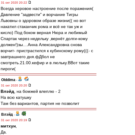
31 окт 2020 20:22
Всегда херовое настроение после поражения(
Давление "задвести" и ворчание Тигры
Львовны о здоровом образе жизни(( но вот
накатил стаканчик рома и всё не так уж и
кисло) Под боком верная Нюра и любимый
Спартак через недельку ,вернёт долги-кому
должен!)зы....Анна Александровна снова
ворчит- пристрастился к кубинскому рому(((- с
завтрашнего дня.фДбол не
смотреть.21.00.кефир и в люльку.ВВот такие
пироги(
Olddima
-
31 окт 2020 20:20
Влэйд
, на бомжей влеплю - 2
На всю катушку
Там без вариантов, партия не позволит
Влэйд
-
31 окт 2020 20:19
митхун
,
Да.