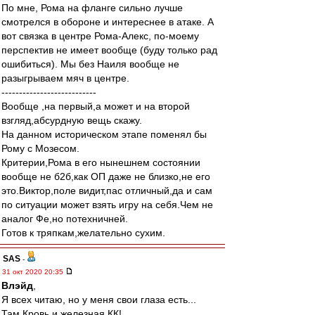
По мне, Рома на фланге сильно лучше
смотрелся в обороне и интереснее в атаке. А
вот связка в центре Рома-Алекс, по-моему
перспектив не имеет вообще (буду только рад
ошибиться). Мы без Наиля вообще не
разыгрываем мяч в центре.
---------------------------
Вообще ,на первый,а может и на второй
взгляд,абсурдную вещь скажу.
На данном историческом этапе поменял бы
Рому с Мозесом.
Критерии,Рома в его нынешнем состоянии
вообще не б2б,как ОП даже не близко,не его
это.Виктор,поле видит,пас отличный,да и сам
по ситуации может взять игру на себя.Чем не
аналог Фе,но потехничней.
Готов к тряпкам,желательно сухим.
SAS
-
31 окт 2020 20:35
Влэйд
,
Я всех читаю, но у меня свои глаза есть...
Там Кровь и железная КК!