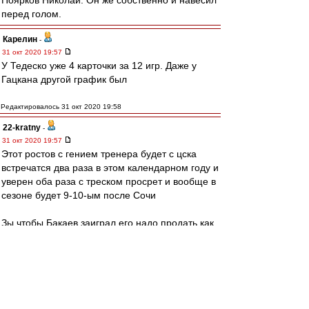
Поярков Николай. Он же собственно и навесил
перед голом.
Карелин
-
31 окт 2020 19:57
У Тедеско уже 4 карточки за 12 игр. Даже у
Гацкана другой график был
Редактировалось 31 окт 2020 19:58
22-kratny
-
31 окт 2020 19:57
Этот ростов с гением тренера будет с цска
встречатся два раза в этом календарном году и
уверен оба раза с треском просрет и вообще в
сезоне будет 9-10-ым после Сочи
Зы чтобы Бакаев заиграл его надо продать как
брата с концами в рубин вот там заиграет
Редактировалось 31 окт 2020 19:58
Nikodimoff
-
31 окт 2020 19:52