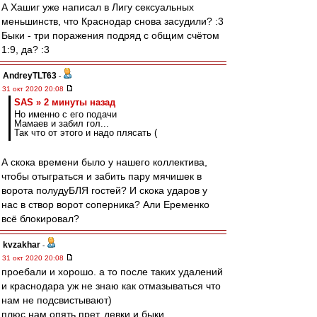
А Хашиг уже написал в Лигу сексуальных
меньшинств, что Краснодар снова засудили? :3
Быки - три поражения подряд с общим счётом
1:9, да? :3
AndreyTLT63
-
31 окт 2020 20:08
SAS » 2 минуты назад
Но именно с его подачи
Мамаев и забил гол...
Так что от этого и надо плясать (
А скока времени было у нашего коллектива,
чтобы отыграться и забить пару мячишек в
ворота полудуБЛЯ гостей? И скока ударов у
нас в створ ворот соперника? Али Еременко
всё блокировал?
kvzakhar
-
31 окт 2020 20:08
проебали и хорошо. а то после таких удалений
и краснодара уж не знаю как отмазываться что
нам не подсвистывают)
плюс нам опять прет, девки и быки