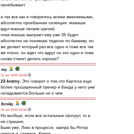
проебывают.
а так все как и говорилось всеми вменяемыми,
абсолютно проебанная селекция. мамаша
вдул кокоше легким шагом)
пока кокоша заиграет ему уже 35 будет.
абсолютно не понимаю тедеско по бакаеву, он
же делает который раз все одно и тоже все так
же плохо. он ждет что вдруг он это одно и тоже
снова станет делать хорошо?
mp
-
31 окт 2020 20:08
22-kratny
, Это говорит о том,что Картоха еще
более прошаренный тренер и банда у него уже
складывается.Больше ни о чем.
Влэйд
-
31 окт 2020 20:04
Но вообще, если все остальные просрут, то и
не страшно.
Быки уже, Локо в процессе, завтра бы Ротор
уперся и, главное, Химки.