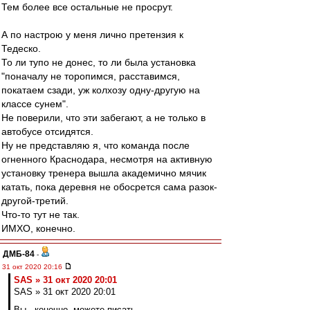
Тем более все остальные не просрут.
А по настрою у меня лично претензия к
Тедеско.
То ли тупо не донес, то ли была установка
"поначалу не торопимся, расставимся,
покатаем сзади, уж колхозу одну-другую на
классе сунем".
Не поверили, что эти забегают, а не только в
автобусе отсидятся.
Ну не представляю я, что команда после
огненного Краснодара, несмотря на активную
установку тренера вышла академично мячик
катать, пока деревня не обосрется сама разок-
другой-третий.
Что-то тут не так.
ИМХО, конечно.
ДМБ-84
-
31 окт 2020 20:16
SAS » 31 окт 2020 20:01
SAS » 31 окт 2020 20:01
Вы , конечно, можете писать,