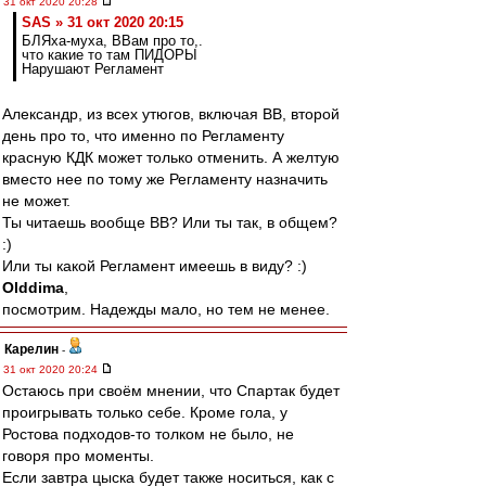
31 окт 2020 20:28
SAS » 31 окт 2020 20:15
БЛЯха-муха, ВВам про то,.
что какие то там ПИДОРЫ
Нарушают Регламент
Александр, из всех утюгов, включая ВВ, второй
день про то, что именно по Регламенту
красную КДК может только отменить. А желтую
вместо нее по тому же Регламенту назначить
не может.
Ты читаешь вообще ВВ? Или ты так, в общем?
:)
Или ты какой Регламент имеешь в виду? :)
Olddima
,
посмотрим. Надежды мало, но тем не менее.
Карелин
-
31 окт 2020 20:24
Остаюсь при своём мнении, что Спартак будет
проигрывать только себе. Кроме гола, у
Ростова подходов-то толком не было, не
говоря про моменты.
Если завтра цыска будет также носиться, как с