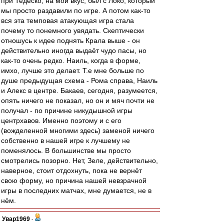
при Тедеско, на мой вкус, был с Локо, который
мы просто раздавили по игре. А потом как-то
вся эта темповая атакующая игра стала
почему то понемного увядать. Скептически
отношусь к идее поднять Крала выше - он
действительно иногда выдаёт чудо пасы, но
как-то очень редко. Наиль, когда в форме,
имхо, лучше это делает. Т.е мне больше по
душе предыдущая схема - Рома справа, Наиль
и Алекс в центре. Бакаев, сегодня, разумеется,
опять ничего не показал, но он и мяч почти не
получал - по причине никудышной игры
центрхавов. Именно поэтому и с его
(вожделенной многими здесь) заменой ничего
собственно в нашей игре к лучшему не
поменялось. В большинстве мы просто
смотрелись позорно. Нет, Зеле, действительно,
наверное, стоит отдохнуть, пока не вернёт
свою форму, но причина нашей невзрачной
игры в последних матчах, мне думается, не в
нём.
Увар1969
-