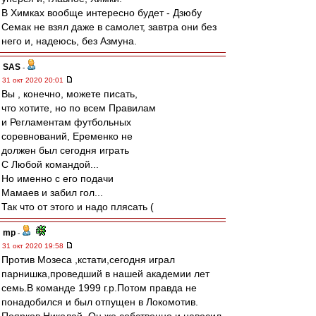
В Химках вообще интересно будет - Дзюбу
Семак не взял даже в самолет, завтра они без
него и, надеюсь, без Азмуна.
SAS
-
31 окт 2020 20:01
Вы , конечно, можете писать,
что хотите, но по всем Правилам
и Регламентам футбольных
соревнований, Еременко не
должен был сегодня играть
С Любой командой...
Но именно с его подачи
Мамаев и забил гол...
Так что от этого и надо плясать (
mp
-
31 окт 2020 19:58
Против Мозеса ,кстати,сегодня играл
парнишка,проведший в нашей академии лет
семь.В команде 1999 г.р.Потом правда не
понадобился и был отпущен в Локомотив.