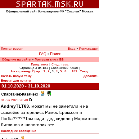
Официальный сайт болельщиков ФК "Спартак" Москва
Полная версия
Вход
•
Регистрация
FAQ
•
Поиск
Общение на сайте
Гостевая книга ВВ
»
Пред. тема
|
След. тема
Страница
3
из
181
[ Сообщений: 9048 ]
На страницу
Пред.
1
,
2
,
3
,
4
,
5
,
6
...
181
След.
Начать новую тему
Добавить
Версия для печати
01.10.2020 - 31.10.2020
Спартачек-Казачек!
-
31 окт 2020 20:48
AndreyTLT63
, может мы не заметили и на
скамейке затерялись Рамос Ерикссон и
Погба?????Там сидит дед сиделец Маркитесов
Литвинов и шопоголик.все
Последнее сообщение