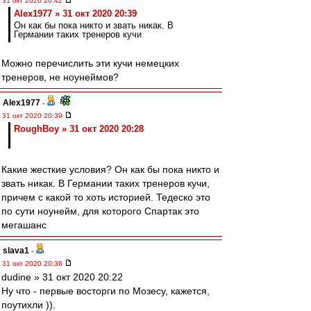
31 окт 2020 20:42
Alex1977 » 31 окт 2020 20:39
Он как бы пока никто и звать никак. В
Германии таких тренеров кучи
Можно перечислить эти кучи немецких
тренеров, не ноунеймов?
Alex1977
-
31 окт 2020 20:39
RoughBoy » 31 окт 2020 20:28
Какие жесткие условия? Он как бы пока никто и
звать никак. В Германии таких тренеров кучи,
причем с какой то хоть историей. Тедеско это
по сути ноунейм, для которого Спартак это
мегашанс
slava1
-
31 окт 2020 20:36
dudine » 31 окт 2020 20:22
Ну что - первые восторги по Мозесу, кажется,
поутихли )).