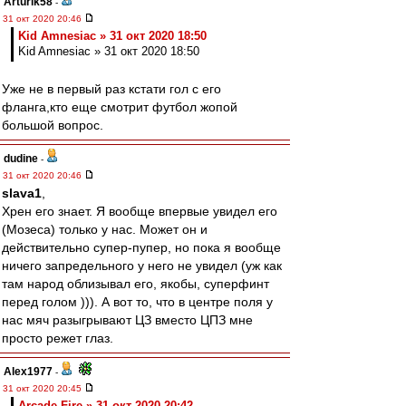
Arturik58
-
31 окт 2020 20:46
Kid Amnesiac » 31 окт 2020 18:50
Kid Amnesiac » 31 окт 2020 18:50
Уже не в первый раз кстати гол с его
фланга,кто еще смотрит футбол жопой
большой вопрос.
dudine
-
31 окт 2020 20:46
slava1
,
Хрен его знает. Я вообще впервые увидел его
(Мозеса) только у нас. Может он и
действительно супер-пупер, но пока я вообще
ничего запредельного у него не увидел (уж как
там народ облизывал его, якобы, суперфинт
перед голом ))). А вот то, что в центре поля у
нас мяч разыгрывают ЦЗ вместо ЦПЗ мне
просто режет глаз.
Alex1977
-
31 окт 2020 20:45
Arcade Fire » 31 окт 2020 20:42