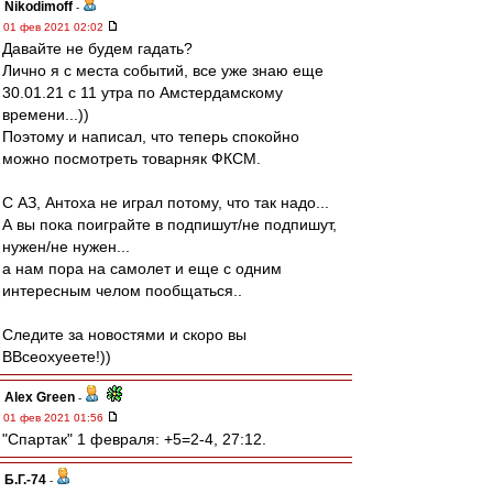
Nikodimoff
-
01 фев 2021 02:02
Давайте не будем гадать?
Лично я с места событий, все уже знаю еще
30.01.21 с 11 утра по Амстердамскому
времени...))
Поэтому и написал, что теперь спокойно
можно посмотреть товарняк ФКСМ.
С АЗ, Антоха не играл потому, что так надо...
А вы пока поиграйте в подпишут/не подпишут,
нужен/не нужен...
а нам пора на самолет и еще с одним
интересным челом пообщаться..
Следите за новостями и скоро вы
ВВсеохуеете!))
Alex Green
-
01 фев 2021 01:56
"Cпартак" 1 февраля: +5=2-4, 27:12.
Б.Г.-74
-