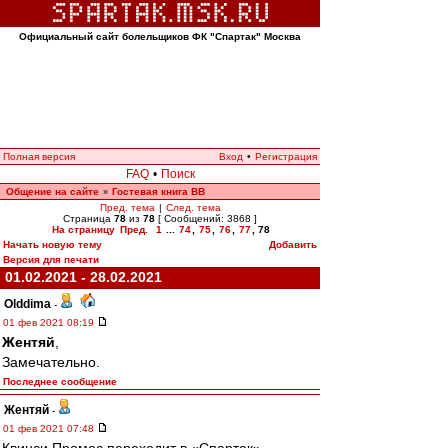
Официальный сайт болельщиков ФК "Спартак" Москва
Полная версия
Вход
•
Регистрация
FAQ
•
Поиск
Общение на сайте
Гостевая книга ВВ
»
Пред. тема
|
След. тема
Страница
78
из
78
[ Сообщений: 3868 ]
На страницу
Пред.
1
...
74
,
75
,
76
,
77
,
78
Начать новую тему
Добавить
Версия для печати
01.02.2021 - 28.02.2021
Olddima
-
01 фев 2021 08:19
Жентяй
,
Замечательно.
Последнее сообщение
Жентяй
-
01 фев 2021 07:48