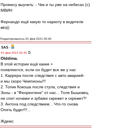
Промесу выучить: - Чик и ты уже на небесах (с)
МВИН
Фернандо ещё какую то наркоту в водителе
вёз))
Редактировалось 01 фев 2021 00:40
SAS
-
01 фев 2021 00:30
Olddima
,
В этой истории ещё какие +
появляются, если он будет все же у нас
1. Каррера после следствия с авто.аварией-
и мы скоро Чемпионы!!!
2. Топик Кокоша после стула, следствия и
Зоны - в "Феорентине" от нас... Толя Бышовец
не спит ночами и зубами скрежет и скрежет?!
3. Антоха под следствием... Что-то снова
Опять будет!!!...
Ждемс