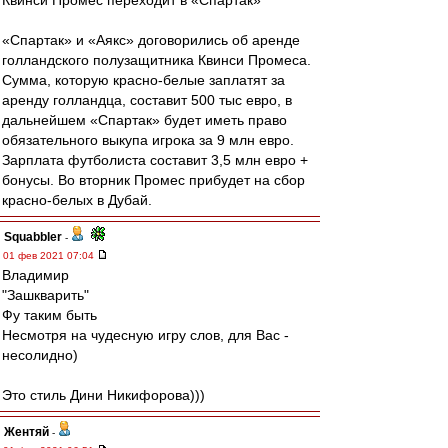
Квинси Промес переходит в «Спартак»
«Спартак» и «Аякс» договорились об аренде
голландского полузащитника Квинси Промеса.
Сумма, которую красно-белые заплатят за
аренду голландца, составит 500 тыс евро, в
дальнейшем «Спартак» будет иметь право
обязательного выкупа игрока за 9 млн евро.
Зарплата футболиста составит 3,5 млн евро +
бонусы. Во вторник Промес прибудет на сбор
красно-белых в Дубай.
Squabbler
-
01 фев 2021 07:04
Владимир
"Зашкварить"
Фу таким быть
Несмотря на чудесную игру слов, для Вас -
несолидно)
Это стиль Дини Никифорова)))
Жентяй
-