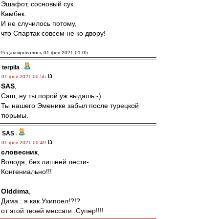
Эшафот, сосновый сук.
Камбек.
И не случилось потому,
что Спартак совсем не ко двору!
Редактировалось 01 фев 2021 01:05
terpila
-
01 фев 2021 00:56
SAS
,
Саш, ну ты порой уж выдашь:-)
Ты нашего Эменике забыл после турецкой
тюрьмы.
SAS
-
01 фев 2021 00:49
словесник
,
Володя, без лишней лести-
Конгениально!!!
Olddima
,
Дима...я как Ухипоел!?!?
от этой твоей мессаги..Супер!!!!