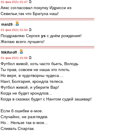
01 фев 2021 01:47
Аякс согласовал покупку Идрисси из
Севильи,так что Братуха наш!
man26
-
01 фев 2021 01:04
Поздравляю Сергея
ys
с днём рождения!
Желаю всего лучшего!
Nikiforoff
-
01 фев 2021 01:00
Футбол живой, хоть часто бьеть, Володь
Ты прав, совсем не наша это плоть.
Но веря, в чудотворны чудеса....
Нант, Болгария, крондла телеса.
Футбол живой, и уберите Вар!
Когда не будет крондлов...
Когда в сказках будет с Нантом судей зашквар!
Если б ошибки е-мое.
Случайно, не разглядев.
Но... Нельзя так е-мое...
Сливать Спартак.