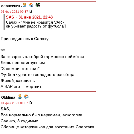
словесник
-
01 фев 2021 00:37
SAS » 31 янв 2021, 22:43
Салах - "Мне не нравится VAR -
он убивает радость от футбола"!
Присоединюсь к Салаху.
***
Зашкварить алгеброй гармонию неймётся
Лишь непостигнувшим.
"Запомни этот твит":
Футбол чурается холодного расчётца --
Живой, как жизнь.
А ВАР его -- мертвит.
Olddima
-
01 фев 2021 00:37
SAS
,
Всё нормально был наркоман, алкоголик
Саенко, 3 судимых.
Сборище каторжников для восстания Спартака