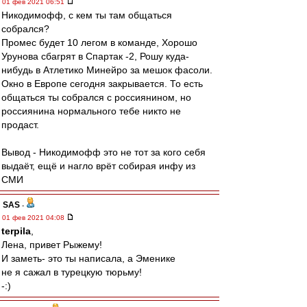
01 фев 2021 06:51
Никодимофф, с кем ты там общаться
собрался?
Промес будет 10 легом в команде, Хорошо
Урунова сбагрят в Спартак -2, Рошу куда-
нибудь в Атлетико Минейро за мешок фасоли.
Окно в Европе сегодня закрывается. То есть
общаться ты собрался с россиянином, но
россиянина нормального тебе никто не
продаст.
Вывод - Никодимофф это не тот за кого себя
выдаёт, ещё и нагло врёт собирая инфу из
СМИ
SAS
-
01 фев 2021 04:08
terpila
,
Лена, привет Рыжему!
И заметь- это ты написала, а Эменике
не я сажал в турецкую тюрьму!
-:)