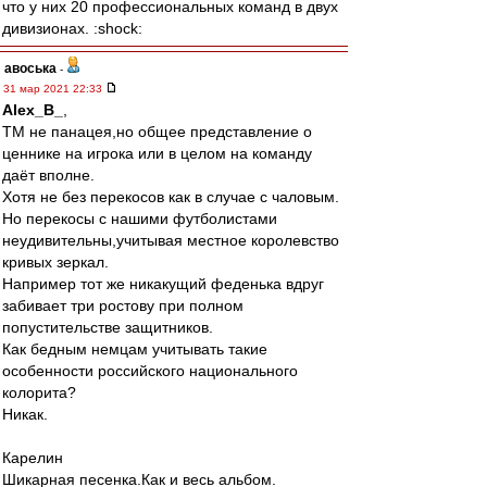
что у них 20 профессиональных команд в двух
дивизионах. :shock:
авоська
-
31 мар 2021 22:33
Alex_B_
,
ТМ не панацея,но общее представление о
ценнике на игрока или в целом на команду
даёт вполне.
Хотя не без перекосов как в случае с чаловым.
Но перекосы с нашими футболистами
неудивительны,учитывая местное королевство
кривых зеркал.
Например тот же никакущий феденька вдруг
забивает три ростову при полном
попустительстве защитников.
Как бедным немцам учитывать такие
особенности российского национального
колорита?
Никак.
Карелин
Шикарная песенка.Как и весь альбом.