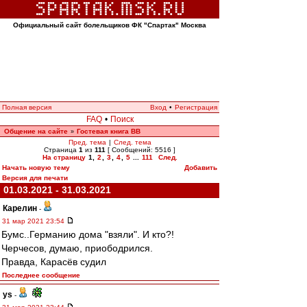
Официальный сайт болельщиков ФК "Спартак" Москва
Полная версия
Вход
•
Регистрация
FAQ
•
Поиск
Общение на сайте
Гостевая книга ВВ
»
Пред. тема
|
След. тема
Страница
1
из
111
[ Сообщений: 5516 ]
На страницу
1
,
2
,
3
,
4
,
5
...
111
След.
Начать новую тему
Добавить
Версия для печати
01.03.2021 - 31.03.2021
Карелин
-
31 мар 2021 23:54
Бумс..Германию дома "взяли". И кто?!
Черчесов, думаю, приободрился.
Правда, Карасёв судил
Последнее сообщение
ys
-