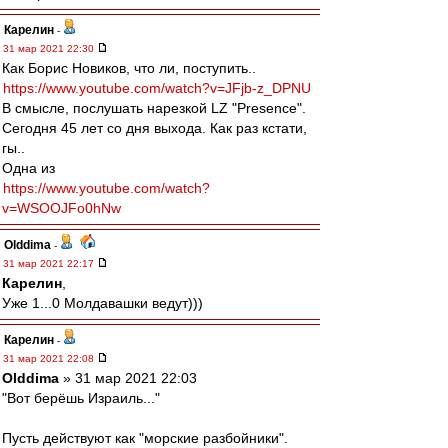
Карелин
-
31 мар 2021 22:30
Как Борис Новиков, что ли, поступить..
https://www.youtube.com/watch?v=JFjb-z_DPNU
В смысле, послушать нарезкой LZ "Presence".
Сегодня 45 лет со дня выхода. Как раз кстати,
гы..
Одна из
https://www.youtube.com/watch?
v=WSOOJFo0hNw
Olddima
-
31 мар 2021 22:17
Карелин
,
Уже 1...0 Молдавашки ведут)))
Карелин
-
31 мар 2021 22:08
Olddima
» 31 мар 2021 22:03
"Вот берёшь Израиль..."
Пусть действуют как "морские разбойники".