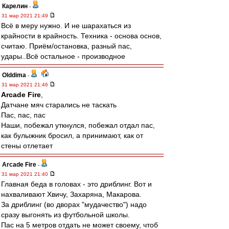
Карелин
-
31 мар 2021 21:49
Всё в меру нужно. И не шарахаться из
крайности в крайность. Техника - основа основ,
считаю. Приём/остановка, разный пас,
удары..Всё остальное - производное
Olddima
-
31 мар 2021 21:46
Arcade Fire
,
Датчане мяч старались не таскать
Пас, пас, пас
Наши, побежал уткнулся, побежал отдал пас,
как булыжник бросил, а принимают, как от
стены отлетает
Arcade Fire
-
31 мар 2021 21:40
Главная беда в головах - это дриблинг. Вот и
нахваливают Хвичу, Захаряна, Макарова.
За дриблинг (во дворах "мудачество") надо
сразу выгонять из футбольной школы.
Пас на 5 метров отдать не может своему, чтоб