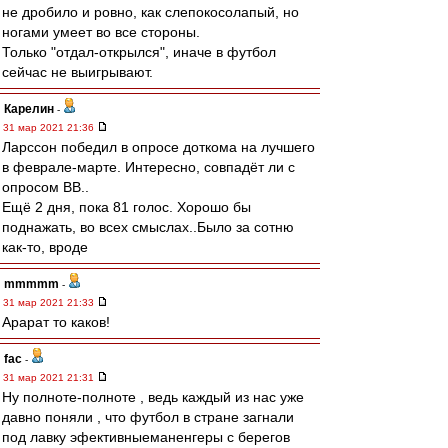
не дробило и ровно, как слепокосолапый, но
ногами умеет во все стороны.
Только "отдал-открылся", иначе в футбол
сейчас не выигрывают.
Карелин
-
31 мар 2021 21:36
Ларссон победил в опросе доткома на лучшего
в феврале-марте. Интересно, совпадёт ли с
опросом ВВ..
Ещё 2 дня, пока 81 голос. Хорошо бы
поднажать, во всех смыслах..Было за сотню
как-то, вроде
mmmmm
-
31 мар 2021 21:33
Арарат то каков!
fac
-
31 мар 2021 21:31
Ну полноте-полноте , ведь каждый из нас уже
давно поняли , что футбол в стране загнали
под лавку эфективныеманенгеры с берегов