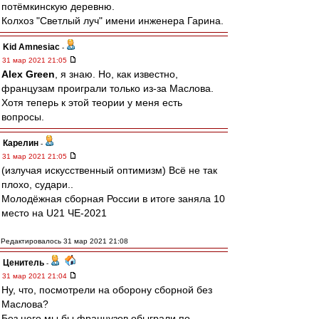
потёмкинскую деревню.
Колхоз "Светлый луч" имени инженера Гарина.
Kid Amnesiac
-
31 мар 2021 21:05
Alex Green
, я знаю. Но, как известно,
французам проиграли только из-за Маслова.
Хотя теперь к этой теории у меня есть
вопросы.
Карелин
-
31 мар 2021 21:05
(излучая искусственный оптимизм) Всё не так
плохо, судари..
Молодёжная сборная России в итоге заняла 10
место на U21 ЧЕ-2021
Редактировалось 31 мар 2021 21:08
Ценитель
-
31 мар 2021 21:04
Ну, что, посмотрели на оборону сборной без
Маслова?
Без него мы бы французов обыграли по