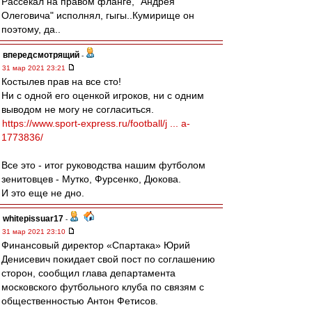
Рассекал на правом фланге, "Андрея
Олеговича" исполнял, гыгы..Кумирище он
поэтому, да..
впередсмотрящий
-
31 мар 2021 23:21
Костылев прав на все сто!
Ни с одной его оценкой игроков, ни с одним
выводом не могу не согласиться.
https://www.sport-express.ru/football/j ... a-
1773836/
Все это - итог руководства нашим футболом
зенитовцев - Мутко, Фурсенко, Дюкова.
И это еще не дно.
whitepissuar17
-
31 мар 2021 23:10
Финансовый директор «Спартака» Юрий
Денисевич покидает свой пост по соглашению
сторон, сообщил глава департамента
московского футбольного клуба по связям с
общественностью Антон Фетисов.