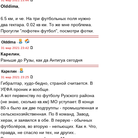
31 мар 2021 23:44
Olddima
,
6.5 км, и че. На три футбольных поля нужно
два гектара. 0.02 кв км. То же мне проблема.
Прогугли "лофотен футбол", посмотри фотки.
Olddima
-
31 мар 2021 23:42
Карелин
,
Раньше до Рузы, как да Антигуа сегодня
Карелин
-
31 мар 2021 23:25
Гибралтар, худо-бедно, страной считается. В
УЕФА проник и вообще.
А вот первенству по футболу Рузского района
(не знаю, сколько кв.км) МО уступает. В конце
80-х было аж две подгруппы - промышленная и
сельскохозяйственная. По 8 команд. Завод,
херак, и заявился в обе. В первую - обычных
футболёров, во вторую - непьющих. Как я. Что,
правда, не спасло ни тех, ни других..