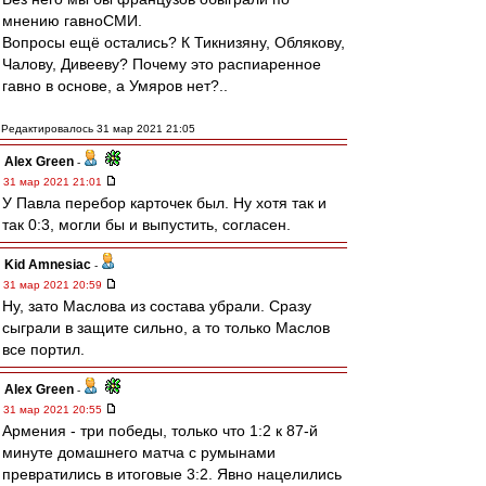
мнению гавноСМИ.
Вопросы ещё остались? К Тикнизяну, Облякову,
Чалову, Дивееву? Почему это распиаренное
гавно в основе, а Умяров нет?..
Редактировалось 31 мар 2021 21:05
Alex Green
-
31 мар 2021 21:01
У Павла перебор карточек был. Ну хотя так и
так 0:3, могли бы и выпустить, согласен.
Kid Amnesiac
-
31 мар 2021 20:59
Ну, зато Маслова из состава убрали. Сразу
сыграли в защите сильно, а то только Маслов
все портил.
Alex Green
-
31 мар 2021 20:55
Армения - три победы, только что 1:2 к 87-й
минуте домашнего матча с румынами
превратились в итоговые 3:2. Явно нацелились