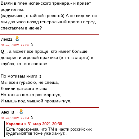
Взяли в плен испанского тренера,- и привет
родителям.
(задумчиво, с тайной тревогой) А не видели ли
мы два часа назад генеральный прогон перед
спектаклем в июне?
лео22
-
31 мар 2021 22:06
Q_
, а может все проще, кто имеет больше
доверия и игровой практики (в т.ч. в старте) в
клубах, тот и в составе.
По мотивам книги ;)
Мы всей гурьбою, не спеша,
Ловили датского мыша.
Но только кто-то раз моргнул,
И мышь под мышкой прошмыгнул.
Alex_B_
-
31 мар 2021 22:04
Карелин » 31 мар 2021 20:38
Есть подозрения, что ТМ в части российских
кудатыйоптов тоже уже хакнут..