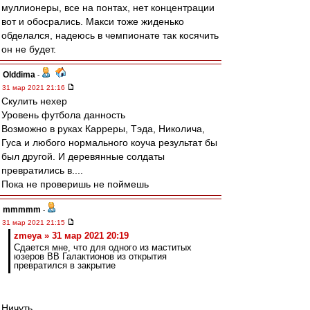
муллионеры, все на понтах, нет концентрации
вот и обосрались. Макси тоже жиденько
обделался, надеюсь в чемпионате так косячить
он не будет.
Olddima
-
31 мар 2021 21:16
Скулить нехер
Уровень футбола данность
Возможно в руках Карреры, Тэда, Николича,
Гуса и любого нормального коуча результат бы
был другой. И деревянные солдаты
превратились в....
Пока не проверишь не поймешь
mmmmm
-
31 мар 2021 21:15
zmeya » 31 мар 2021 20:19
Сдается мне, что для одного из маститых
юзеров ВВ Галактионов из открытия
превратился в закрытие
Ничуть.