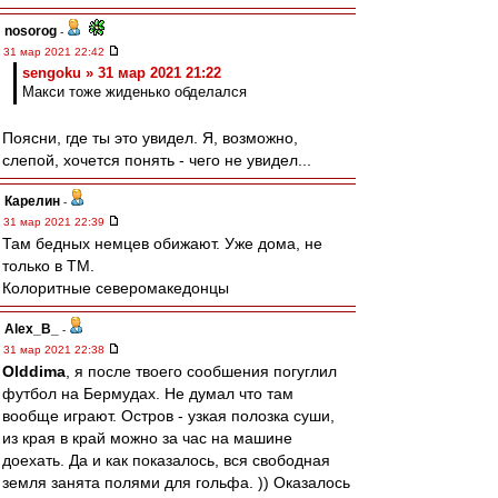
nosorog
-
31 мар 2021 22:42
sengoku » 31 мар 2021 21:22
Макси тоже жиденько обделался
Поясни, где ты это увидел. Я, возможно,
слепой, хочется понять - чего не увидел...
Карелин
-
31 мар 2021 22:39
Там бедных немцев обижают. Уже дома, не
только в ТМ.
Колоритные северомакедонцы
Alex_B_
-
31 мар 2021 22:38
Olddima
, я после твоего сообшения погуглил
футбол на Бермудах. Не думал что там
вообще играют. Остров - узкая полозка суши,
из края в край можно за час на машине
доехать. Да и как показалось, вся свободная
земля занята полями для гольфа. )) Оказалось