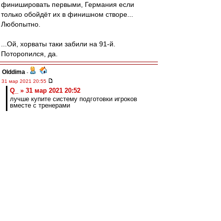
финишировать первыми, Германия если
только обойдёт их в финишном створе...
Любопытно.
...Ой, хорваты таки забили на 91-й.
Поторопился, да.
Olddima
-
31 мар 2021 20:55
Q_ » 31 мар 2021 20:52
лучше купите систему подготовки игроков
вместе с тренерами
Не заработает тут ничего
Berzini
-
31 мар 2021 20:55
Alex Green
Разве англичане прошли дальше? Мне
лайвскор показывает, что хорваты по разнице.
Q_
-
31 мар 2021 20:52
лучше купите систему подготовки игроков