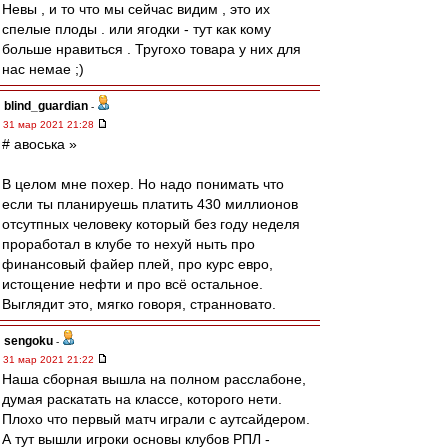
Невы , и то что мы сейчас видим , это их
спелые плоды . или ягодки - тут как кому
больше нравиться . Тругохо товара у них для
нас немае ;)
blind_guardian
-
31 мар 2021 21:28
# авоська »
В целом мне похер. Но надо понимать что
если ты планируешь платить 430 миллионов
отсутпных человеку который без году неделя
проработал в клубе то нехуй ныть про
финансовый файер плей, про курс евро,
истощение нефти и про всё остальное.
Выглядит это, мягко говоря, странновато.
sengoku
-
31 мар 2021 21:22
Наша сборная вышла на полном расслабоне,
думая раскатать на классе, которого нети.
Плохо что первый матч играли с аутсайдером.
А тут вышли игроки основы клубов РПЛ -