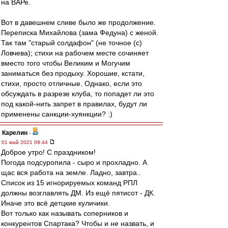
на ВАРе.
Вот в давешнем сливе было же продолжение.
Переписка Михайлова (зама Федуна) с женой.
Так там "старый солдафон" (не точное (с)
Ловчева); стихи на рабочем месте сочиняет
вместо того чтобы Великим и Могучим
заниматься без продыху. Хорошие, кстати,
стихи, просто отличные. Однако, если это
обсуждать в разрезе клуба, то попадет ли это
под какой-нить запрет в правилах, будут ли
применены санкции-хуянкции? :)
Карелин
-
01 май 2021 09:44
Доброе утро! С праздником!
Погода подсуропила - сыро и прохладно. А
щас вся работа на земле. Ладно, завтра..
Список из 15 игнорируемых команд РПЛ
должны возглавлять ДМ. Из ещё пятисот - ДК.
Иначе это всё детцкие куличики.
Вот только как называть соперников и
конкурентов Спартака? Чтобы и не назвать, и