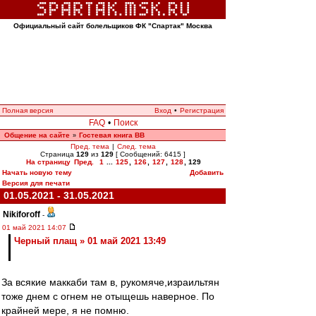
Официальный сайт болельщиков ФК "Спартак" Москва
Полная версия
Вход
•
Регистрация
FAQ
•
Поиск
Общение на сайте
Гостевая книга ВВ
»
Пред. тема
|
След. тема
Страница
129
из
129
[ Сообщений: 6415 ]
На страницу
Пред.
1
...
125
,
126
,
127
,
128
,
129
Начать новую тему
Добавить
Версия для печати
01.05.2021 - 31.05.2021
Nikiforoff
-
01 май 2021 14:07
Черный плащ » 01 май 2021 13:49
За всякие маккаби там в, рукомяче,израильтян
тоже днем с огнем не отыщешь наверное. По
крайней мере, я не помню.