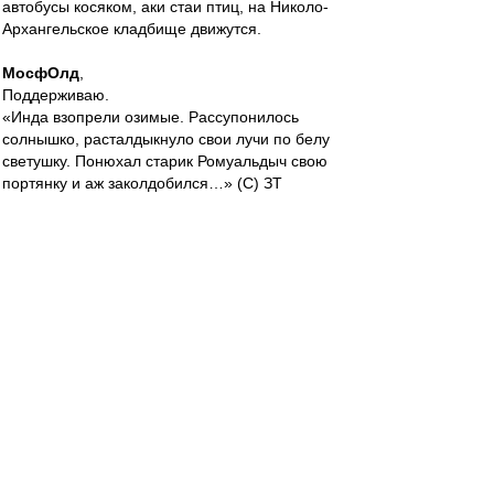
автобусы косяком, аки стаи птиц, на Николо-
Архангельское кладбище движутся.
МосфОлд
,
Поддерживаю.
«Инда взопрели озимые. Рассупонилось
солнышко, расталдыкнуло свои лучи по белу
светушку. Понюхал старик Ромуальдыч свою
портянку и аж заколдобился…» (С) ЗТ
"Дорогие телезрители! Начинаем передачу
«Сельский час» для крайних жителей Севера,
не-не-не, вернее, для жителей крайнего
Севера. Ещё не закончилась полярная ночь, а
труженики села уже в поле. Неисчерпаемым
источником всего нового на селе стал
семейный подряд.
Скажите, сколько тонн клевера от каждой
курицы-несушки будет засыпано в инкубаторы
после обмолота зяби?.." (С) Вбп
МосфОлд
-
01 май 2021 08:40