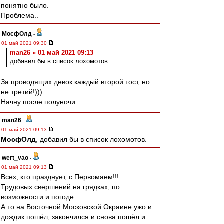
понятно было.
Проблема..
МосфОлд
-
01 май 2021 09:30
man26 » 01 май 2021 09:13
добавил бы в список лохомотов.
За проводящих девок каждый второй тост, но
не третий!)))
Начну после полуночи...
man26
-
01 май 2021 09:13
МосфОлд
, добавил бы в список лохомотов.
wert_vao
-
01 май 2021 09:13
Всех, кто празднует, с Первомаем!!!
Трудовых свершений на грядках, по
возможности и погоде.
А то на Восточной Московской Окраине ужо и
дождик пошёл, закончился и снова пошёл и