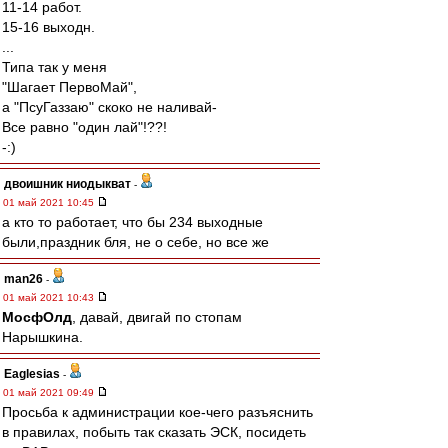
11-14 работ.
15-16 выходн.
...
Типа так у меня
"Шагает ПервоМай",
а "ПсуГаззаю" скоко не наливай-
Все равно "один лай"!??!
-:)
двоишник ниодыкват
-
01 май 2021 10:45
а кто то работает, что бы 234 выходные
были,праздник бля, не о себе, но все же
man26
-
01 май 2021 10:43
МосфОлд
, давай, двигай по стопам
Нарышкина.
Eaglesias
-
01 май 2021 09:49
Просьба к администрации кое-чего разъяснить
в правилах, побыть так сказать ЭСК, посидеть