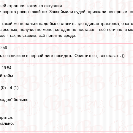
ней странная какая-то ситуация.
 ворота ровно такой же. Заклеймили судей, признали неверным, с
 такой же пенальти надо было ставить, где единая трактовка, о ко
 осенью, получил по жопе, сегодня не поставил - всё логично, в 
ое - так не ставим, всё понятно вроде.
9:56
сезончиков в первой лиге посидеть. Очиститься, так сказать ))
 19:54
й тайм
(0) - 4 (1)
дходов" больше.
трится.
уально.