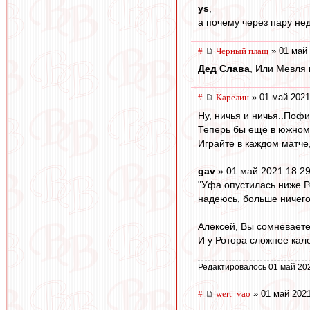
ys
,
а почему через пару не
#
Черный плащ
» 01 май 
Дед Слава
, Или Мевля
#
Карелин
» 01 май 2021
Ну, ничья и ничья..Пофи
Теперь бы ещё в южном 
Играйте в каждом матче,
gav
» 01 май 2021 18:2
"Уфа опустилась ниже Р
надеюсь, больше ничего 
Алексей, Вы сомневаетес
И у Ротора сложнее кал
Редактировалось 01 май 20
#
wert_vao
» 01 май 2021