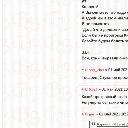
ys
,
Коллега!
А Вы считаете что надо
А вдруК мы в этом квал
Я не романтик.
"Делай что должен и св
Если бы не проигрыш Ки
Давайте будем болеть з
З.Ы.
Вон, кони "вырвали очко
#
serg_chel
» 01 май 202
Товарищ Стукалов прост
#
Край
» 01 май 2021 18
Какой прекрасный отчёт
Регулярно бы такие чита
#
gav
» 01 май 2021 18:
Карелин » 01 май 2