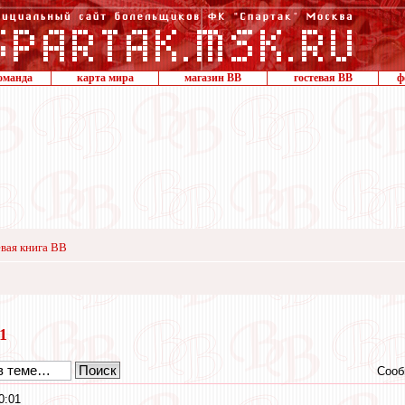
оманда
карта мира
магазин ВВ
гостевая ВВ
ф
вая книга ВВ
21
Сооб
0:01