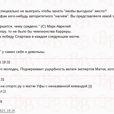
 специально не выиграть чтобы занять "якобы выгодное" место?
ифае кого-нибудь авторитетного "нагнём". Вы представляете какой
ершится, чему суждено." (С) Марк Аврелий
пру, то не было бы чемпионства Карреры.
а победу Спартака в каждом следующем матче.
" у самих себя и довольны.
1 18:32
о молодец. Подчеркивает ущербность ватаги экспертов Матча, кот
:31
 на спортс.ру о матче Уфы с неназванной командой.)))
л.))
29
021, 18:16