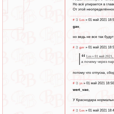
Но всё упирается в глав
От этой неопределённост
#
Los
» 01 май 2021 18:
gav
,
но ведь не все так будут
#
gav
» 01 май 2021 18:
Los » 01 май 2021,
а почему через пар
потому что отпуска, сб
#
ys
» 01 май 2021 18:50
wert_vao
,
У Краснодара нормальн
#
Los
» 01 май 2021 18: