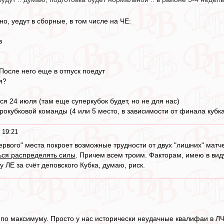
но, уедут в сборные, в том числе на ЧЕ:
в
После него еще в отпуск поедут
я?
я 24 июля (там еще суперкубок будет, но не для нас)
рокубковой команды (4 или 5 место, в зависимости от финала кубк
 19:21
ервого" места покроет возможные трудности от двух "лишних" матче
ься распределять силы
. Причем всем троим. Факторам, имею в вид
у ЛЕ за счёт деповского Кубка, думаю, риск.
 по максимуму. Просто у нас исторически неудачные квалифаи в 