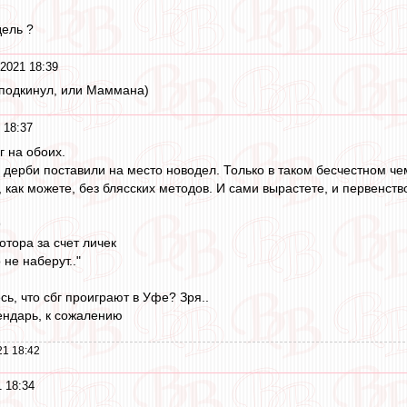
дель ?
2021 18:39
 подкинул, или Маммана)
 18:37
г на обоих.
дерби поставили на место новодел. Только в таком бесчестном че
 как можете, без блясских методов. И сами вырастете, и первенство
9
отора за счет личек
не наберут.."
ь, что сбг проиграют в Уфе? Зря..
ендарь, к сожалению
21 18:42
 18:34