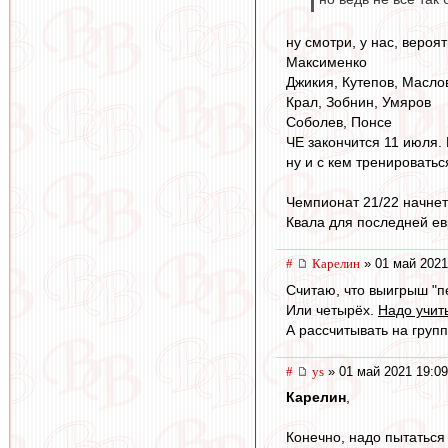
ну смотри, у нас, вероят
Максименко
Джикия, Кутепов, Масло
Крал, Зобнин, Умяров
Соболев, Понсе
ЧЕ закончится 11 июля. 
ну и с кем тренироватьс
Чемпионат 21/22 начнетс
Квала для последней ев
#
Карелин
» 01 май 2021
Считаю, что выигрыш "п
Или четырёх.
Надо учит
А рассчитывать на групп
#
ys
» 01 май 2021 19:09
Карелин
,
Конечно, надо пытаться