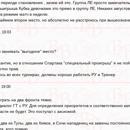
 периоде становления , зачем ей это. Группа ЛЕ просто замечател
 выигрыша Кубка девочками это прямо в группу ЛЕ. Никаких августо
в режиме матч в неделю.
 займем второе место, но абсолютно не расстроюсь при вышеознач
 19:03
 занимать "выгодное" место?
антик, но в отношении Спартака "специальный проигрыш" я не пой
тно прав.
сь во всех турнирах, должны хорошо работать РУ и Тренер.
 19:00
играть на два фронта тяжко.
 диалог ГТ с РУ. Для определения приоритетов и соответственно ка
расти не будет. Это постулат с аксиомой.
два из Тулы, два из Химок, в Сочи нападенец на замены постоянно 
ек, кого помню