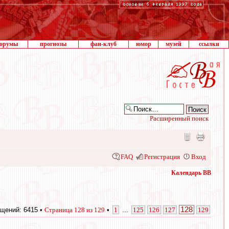
орумы
прогнозы
фан-клуб
юмор
музей
ссылки
Расширенный поиск
FAQ
Регистрация
Вход
Календарь ВВ
128
щений: 6415 •
Страница
128
из
129
•
1
...
125
126
127
129