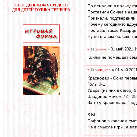
СБОР ДЕНЕЖНЫХ СРЕДСТВ
По пенальти в пользу ко
ДЛЯ ДЕТЕЙ ТОЛИКА ГЕРЦЫНА
Поставили Сочам в наши
Признали, подтвердили.
Почему сегодня-то вдруг
Поставил такое Казарцев
Ну не ставим больше так
#
zmeya
» 01 май 2021 1
Коням не помешает семь 
#
wert_vao
» 01 май 2021
Краснодар - Сочи первы
Голы 0-1
Удары (из них в створ) 9 
Владение мячом 72 - 28
За то у Краснодара "по
З.Ы.
Сафонов в красном смо
Не в смысле игры, а виз