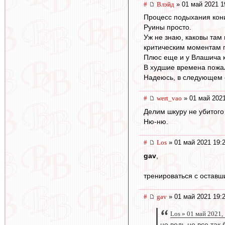
#
Влэйд
» 01 май 2021 1
Процесс подыхания кони
Руины просто.
Уж не знаю, каковы там 
критическим моментам пе
Плюс еще и у Влашича к
В худшие времена пожале
Надеюсь, в следующем 
#
wert_vao
» 01 май 2021
Делим шкуру не убитого
Ню-ню.
#
Los
» 01 май 2021 19:
gav
,
тренироваться с оставши
#
gav
» 01 май 2021 19:
Los » 01 май 2021,
но ведь не все так 