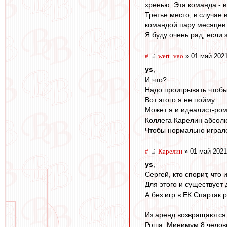
хренью. Эта команда - в
Третье место, в случае
командой пару месяцев 
Я буду очень рад, если
#
wert_vao
» 01 май 2021
ys
,
И что?
Надо проигрывать чтобы
Вот этого я не пойму.
Может я и идеалист-ром
Коллега Карелин абсолю
Чтобы нормально играло
#
Карелин
» 01 май 2021
ys
,
Сергей, кто спорит, что 
Для этого и существует
А без игр в ЕК Спартак 
Из аренд возвращаются 
Роша. Минимум 8 челов