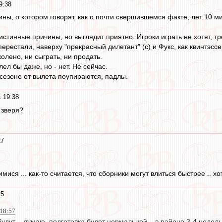
9:38
ны, о котором говорят, как о почти свершившемся факте, лет 10 м
истинные причины, но выглядит приятно. Игроки играть не хотят, т
рестали, наверху "прекрасный дилетант" (с) и Фукс, как квинтэссе
олено, ни сыграть, ни продать.
л бы даже, но - нет. Не сейчас.
сезоне от вылета поупираются, падлы.
 19:38
 зверя?
27
мися ... как-то считается, что сборники могут влиться быстрее .. х
25
 18:57
будут .. думаю, подготовка будет нормальной .. в районе 3-4 недель 