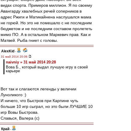
видах спорта. Примеров миллион. Я по своему
Авангарду хвалебных речей соперников в
адрес Ржиги и Матикайнена наслушался мама
не горюй. Но это не помешало с не последним
бюджетом и не последним составом пролететь
мимо ПО. А в остальном Маркевич прав. Как и
Матвей. Рыба гниет с головы.
AlexKid
-
31 май 2014 20:06
naivniy » 31 май 2014 20:28
Вова Б., который выдал лучшую игру в своей
карьере
Вот так и слагаются легенды у величии
Луноликого :)
И ничего, что Быстров при Карпине чуть
больше 10 игр сыграл, но это были ЛУЧШИЕ 10
игр Вовы Быстрова.
Славься, Валера (с)
Край
-