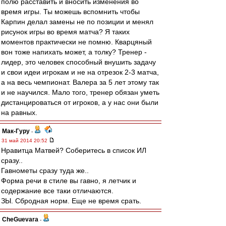
полю расставить и вносить изменения во
время игры. Ты можешь вспомнить чтобы
Карпин делал замены не по позиции и менял
рисунок игры во время матча? Я таких
моментов практически не помню. Кварцяный
вон тоже напихать может, а толку? Тренер -
лидер, это человек способный внушить задачу
и свои идеи игрокам и не на отрезок 2-3 матча,
а на весь чемпионат. Валера за 5 лет этому так
и не научился. Мало того, тренер обязан уметь
дистанцироваться от игроков, а у нас они были
на равных.
Мак-Гуру
-
31 май 2014 20:52
Нравитца Матвей? Соберитесь в список ИЛ
сразу..
Гавнометы сразу туда же..
Форма речи в стиле вы гавно, я летчик и
содержание все таки отличаются.
ЗЫ. Сбродная норм. Еще не время срать.
CheGuevara
-