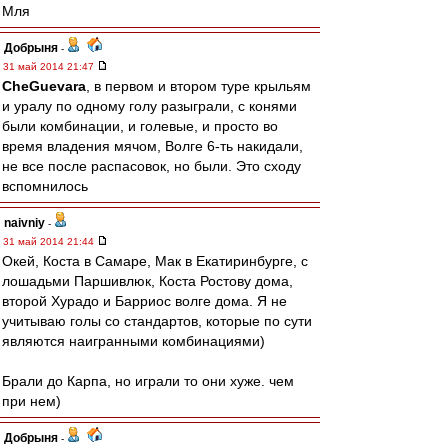
Мля
Добрыня
-
31 май 2014 21:47
CheGuevara
, в первом и втором туре крыльям
и уралу по одному голу разыграли, с конями
были комбинации, и голевые, и просто во
время владения мячом, Волге 6-ть накидали,
не все после распасовок, но были. Это сходу
вспомнилось
naivniy
-
31 май 2014 21:44
Окей, Коста в Самаре, Мак в Екатиринбурге, с
лошадьми Паршивлюк, Коста Ростову дома,
второй Хурадо и Барриос волге дома. Я не
учитываю голы со стандартов, которые по сути
являются наигранными комбинациями)
Брали до Карпа, но играли то они хуже. чем
при нем)
Добрыня
-