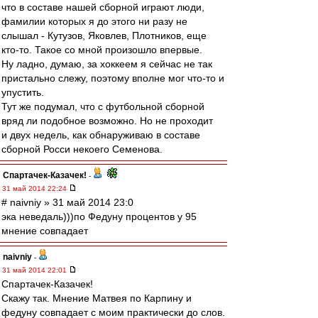
что в составе нашей сборной играют люди,
фамилии которых я до этого ни разу не
слышал - Кутузов, Яковлев, Плотников, еще
кто-то. Такое со мной произошло впервые.
Ну ладно, думаю, за хоккеем я сейчас не так
пристально слежу, поэтому вполне мог что-то и
упустить.
Тут же подумал, что с футбольной сборной
вряд ли подобное возможно. Но не проходит
и двух недель, как обнаруживаю в составе
сборной Росси некоего Семенова.
Спартачек-Казачек!
-
31 май 2014 22:24
# naivniy » 31 май 2014 23:0
эка неведаль)))по Федуну процентов у 95
мнение совпадает
naivniy
-
31 май 2014 22:01
Спартачек-Казачек!
Скажу так. Мнение Матвея по Карпину и
федуну совпадает с моим практически до слов.