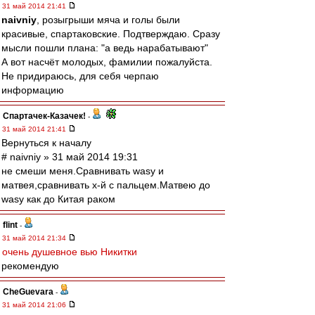
31 май 2014 21:41
naivniy
, розыгрыши мяча и голы были
красивые, спартаковские. Подтверждаю. Сразу
мысли пошли плана: "а ведь нарабатывают"
А вот насчёт молодых, фамилии пожалуйста.
Не придираюсь, для себя черпаю
информацию
Спартачек-Казачек!
-
31 май 2014 21:41
Вернуться к началу
# naivniy » 31 май 2014 19:31
не смеши меня.Сравнивать wasy и
матвея,сравнивать х-й с пальцем.Матвею до
wasy как до Китая раком
flint
-
31 май 2014 21:34
очень душевное вью Никитки
рекомендую
CheGuevara
-
31 май 2014 21:06