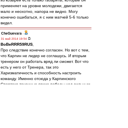
из козырей есть только габариты, которые он
применяет на уровне молодежи, двигается
мало и неохотно, напора не видно. Могу
конечно ошибаться, я с ним матчей 5-6 только
видел.
CheGuevara
-
31 май 2014 19:54
BoBeRRR59RUS
,
Про следствие конечно согласен. Но вот с тем,
что Карпин не лидер не соглашусь. И вторым
тренером он работать вряд ли сможет. Вот что
есть у него от Тренера, так это
Харизматичность и способность настроить
команду. Именно отсюда у Карпинского
Спартака точечные яркие победы над сильным
соперником (удача плюс настрой) и отсутствие
длинных победных серий и вообще 2-3 подряд
уверенных побед. Но встряхнуть команду это
от Валеры не отнять. И именно поэтому нельзя
было его увольнять весной. Команду спасти
уже никто не мог, а при Карпине свои половину
матчей как нибудь бы выиграли.