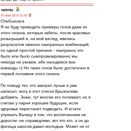
naivniy
-
31 май 2014 21:02
CheGuevara
Я не буду приводить примеры голов даже из
этого сезона, которые забиты, после красивых
розыгрышей и, на мой взгляд, явились
результатом именно наигранных комбинаций,
по одной простой причине - наигранно это
было или было сымпровизированно мы
никогда не узнаем, ибо находимся вне
команды =) Но таких голов было достаточно в
первой половине этого сезона.
По поводу тех, кто заиграл лучше я уже
написал, могу в этот список Брызгалова
добавить. Знаю, тут многие его поливают, но я
считаю у парня хорошее будущее, если
здоровье перестанет подводить. И кстати
упрекать Валеру в том, что воспитанники не
доросли- не справедливо, вот кто кто, а он до
фигища шансов давал молодым. Может не от