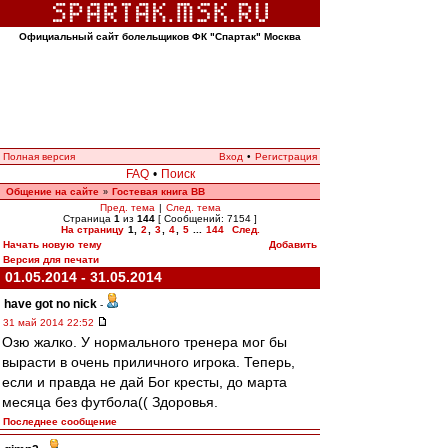
Официальный сайт болельщиков ФК "Спартак" Москва
Полная версия
Вход
•
Регистрация
FAQ
•
Поиск
Общение на сайте
Гостевая книга ВВ
»
Пред. тема
|
След. тема
Страница
1
из
144
[ Сообщений: 7154 ]
На страницу
1
,
2
,
3
,
4
,
5
...
144
След.
Начать новую тему
Добавить
Версия для печати
01.05.2014 - 31.05.2014
have got no nick
-
31 май 2014 22:52
Озю жалко. У нормального тренера мог бы
вырасти в очень приличного игрока. Теперь,
если и правда не дай Бог кресты, до марта
месяца без футбола(( Здоровья.
Последнее сообщение