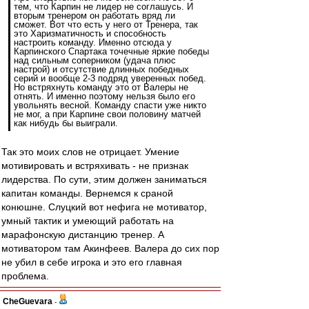
тем, что Карпин не лидер не соглашусь. И
вторым тренером он работать вряд ли
сможет. Вот что есть у него от Тренера, так
это Харизматичность и способность
настроить команду. Именно отсюда у
Карпинского Спартака точечные яркие победы
над сильным соперником (удача плюс
настрой) и отсутствие длинных победных
серий и вообще 2-3 подряд уверенных побед.
Но встряхнуть команду это от Валеры не
отнять. И именно поэтому нельзя было его
увольнять весной. Команду спасти уже никто
не мог, а при Карпине свои половину матчей
как нибудь бы выиграли.
Так это моих слов не отрицает. Умение
мотивировать и встряхивать - не признак
лидерства. По сути, этим должен заниматься
капитан команды. Вернемся к сраной
конюшне. Слуцкий вот нефига не мотиватор,
умный тактик и умеющий работать на
марафонскую дистанцию тренер. А
мотиватором там Акинфеев. Валера до сих пор
не убил в себе игрока и это его главная
проблема.
CheGuevara
-