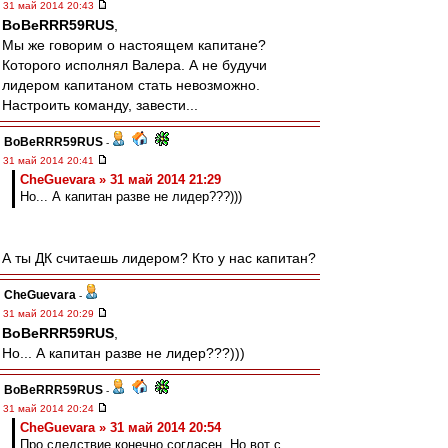
31 май 2014 20:43
BoBeRRR59RUS
,
Мы же говорим о настоящем капитане?
Которого исполнял Валера. А не будучи
лидером капитаном стать невозможно.
Настроить команду, завести...
BoBeRRR59RUS
-
31 май 2014 20:41
CheGuevara » 31 май 2014 21:29
Но... А капитан разве не лидер???)))
А ты ДК считаешь лидером? Кто у нас капитан?
CheGuevara
-
31 май 2014 20:29
BoBeRRR59RUS
,
Но... А капитан разве не лидер???)))
BoBeRRR59RUS
-
31 май 2014 20:24
CheGuevara » 31 май 2014 20:54
Про следствие конечно согласен. Но вот с