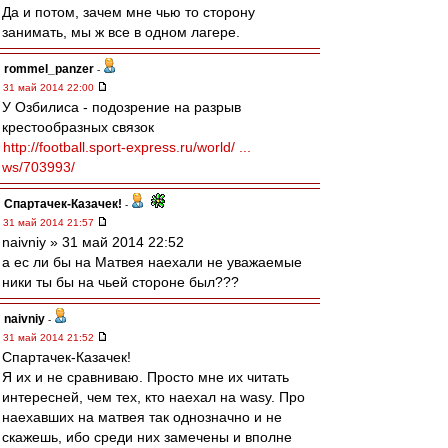
Да и потом, зачем мне чью то сторону
занимать, мы ж все в одном лагере.
rommel_panzer
-
31 май 2014 22:00
У Озбилиса - подозрение на разрыв
крестообразных связок
http://football.sport-express.ru/world/ ...
ws/703993/
Спартачек-Казачек!
-
31 май 2014 21:57
naivniy » 31 май 2014 22:52
а ес ли бы на Матвея наехали не уважаемые
ники ты бы на чьей стороне был???
naivniy
-
31 май 2014 21:52
Спартачек-Казачек!
Я их и не сравниваю. Просто мне их читать
интересней, чем тех, кто наехал на wasy. Про
наехавших на матвея так однозначно и не
скажешь, ибо среди них замечены и вполне