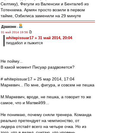
Селтику), Фегули из Валенсии и Бенталеб из
Тотенхема. Армян просто возили в первом
тайме, Озбилиса заменили на 29 минуте
Драконн
-
31 май 2014 19:56
whitepissuar17 » 31 май 2014, 20:04
пиздабол и пыжится
Не пойму...
В какой момент Писуар раздвояется?
# whitepissuar17 » 25 мар 2014, 17:04
Маркевич... По мне, фигура, и совсем не пешка
М.Маркевич, вроде, не пешка, а говорит то же
самое, что и Матвей99...
Не понимаю, почему сняли тренера. Команда
реально претендует на чемпионство, от
лидера отстаёт всего на четыре очка. Но из
того, что я видел, считаю, что уровень