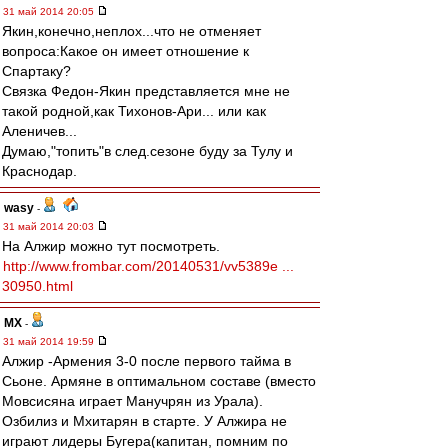
31 май 2014 20:05
Якин,конечно,неплох...что не отменяет
вопроса:Какое он имеет отношение к
Спартаку?
Связка Федон-Якин представляется мне не
такой родной,как Тихонов-Ари... или как
Аленичев...
Думаю,"топить"в след.сезоне буду за Тулу и
Краснодар.
wasy
-
31 май 2014 20:03
На Алжир можно тут посмотреть.
http://www.frombar.com/20140531/vv5389e ...
30950.html
МХ
-
31 май 2014 19:59
Алжир -Армения 3-0 после первого тайма в
Сьоне. Армяне в оптимальном составе (вместо
Мовсисяна играет Манучрян из Урала).
Озбилиз и Мхитарян в старте. У Алжира не
играют лидеры Бугера(капитан, помним по