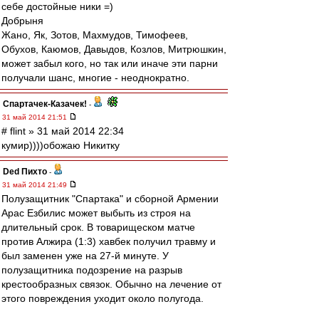
себе достойные ники =)
Добрыня
Жано, Як, Зотов, Махмудов, Тимофеев,
Обухов, Каюмов, Давыдов, Козлов, Митрюшкин,
может забыл кого, но так или иначе эти парни
получали шанс, многие - неоднократно.
Спартачек-Казачек!
-
31 май 2014 21:51
# flint » 31 май 2014 22:34
кумир))))обожаю Никитку
Ded Пихто
-
31 май 2014 21:49
Полузащитник "Спартака" и сборной Армении
Арас Езбилис может выбыть из строя на
длительный срок. В товарищеском матче
против Алжира (1:3) хавбек получил травму и
был заменен уже на 27-й минуте. У
полузащитника подозрение на разрыв
крестообразных связок. Обычно на лечение от
этого повреждения уходит около полугода.