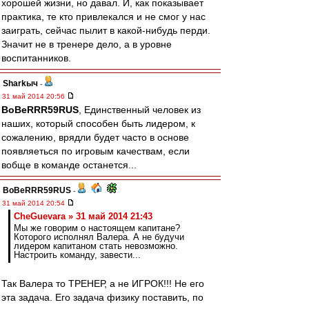
хорошей жизни, но давал. И, как показывает
практика, те кто привлекался и не смог у нас
заиграть, сейчас пылит в какой-нибудь перди.
Значит не в тренере дело, а в уровне
воспитанников.
Sharkыч
-
31 май 2014 20:56
BoBeRRR59RUS
, Единственный человек из
наших, который способен быть лидером, к
сожалению, врядли будет часто в основе
появляеться по игровым качествам, если
вобще в команде останется...
BoBeRRR59RUS
-
31 май 2014 20:54
CheGuevara » 31 май 2014 21:43
Мы же говорим о настоящем капитане?
Которого исполнял Валера. А не будучи
лидером капитаном стать невозможно.
Настроить команду, завести...
Так Валера то ТРЕНЕР, а не ИГРОК!!! Не его
эта задача. Его задача физику поставить, по