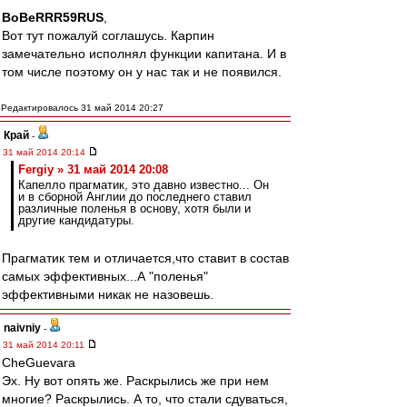
BoBeRRR59RUS
,
Вот тут пожалуй соглашусь. Карпин
замечательно исполнял функции капитана. И в
том числе поэтому он у нас так и не появился.
Редактировалось 31 май 2014 20:27
Край
-
31 май 2014 20:14
Fergiy » 31 май 2014 20:08
Капелло прагматик, это давно известно... Он
и в сборной Англии до последнего ставил
различные поленья в основу, хотя были и
другие кандидатуры.
Прагматик тем и отличается,что ставит в состав
самых эффективных...А "поленья"
эффективными никак не назовешь.
naivniy
-
31 май 2014 20:11
CheGuevara
Эх. Ну вот опять же. Раскрылись же при нем
многие? Раскрылись. А то, что стали сдуваться,