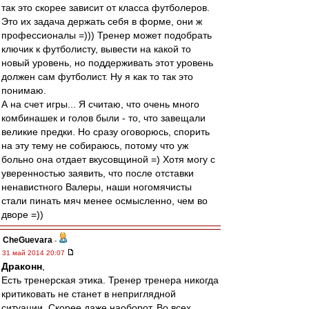
так это скорее зависит от класса футболеров.
Это их задача держать себя в форме, они ж
профессионалы =))) Тренер может подобрать
ключик к футболисту, вывести на какой то
новый уровень, но поддерживать этот уровень
должен сам футболист. Ну я как то так это
понимаю.
А на счет игры... Я считаю, что очень много
комбинашек и голов были - то, что завещали
великие предки. Но сразу оговорюсь, спорить
на эту тему не собираюсь, потому что уж
больно она отдает вкусовщиной =) Хотя могу с
уверенностью заявить, что после отставки
ненавистного Валеры, наши ногомячисты
стали пинать мяч менее осмысленно, чем во
дворе =))
CheGuevara
-
31 май 2014 20:07
Драконн
,
Есть тренерская этика. Тренер тренера никогда
критиковать не станет в неприглядной
ситуации. Скорее даже наоборот. Во всех