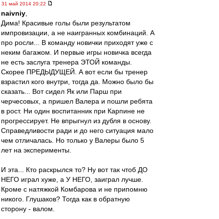
31 май 2014 20:22
naivniy
,
Дима! Красивые голы были результатом
импровизации, а не наигранных комбинаций. А
про росли... В команду новички приходят уже с
неким багажом. И первые игры новичка всегда
не есть заслуга тренера ЭТОЙ команды.
Скорее ПРЕДЫДУЩЕЙ. А вот если бы тренер
взрастил кого внутри, тогда да. Можно было бы
сказать... Вот сидел Як или Парш при
черчесовых, а пришел Валера и пошли ребята
в рост. Ни один воспитанник при Карпине не
прогрессирует. Не впрыгнул из дубля в основу.
Справедливости ради и до него ситуация мало
чем отличалась. Но только у Валеры было 5
лет на эксперименты.
И эта... Кто раскрылся то? Ну вот так чтоб ДО
НЕГО играл хуже, а У НЕГО, заиграл лучше.
Кроме с натяжкой Комбарова и не припомню
никого. Глушаков? Тогда как в обратную
сторону - валом.