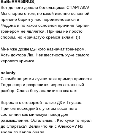
BoBeRRR59RUS
,
Вот до чего довели болельщиков СПАРТАКА!
Мы спорим о том, по какой именно основной
причине барин у нас переименовался в
Федона и по какой основной причине Карпин
тренером не является. Причем не просто
спорим, но и зачастую сремся вхлам! )))
Мне уже дозвезды кого назначат тренером.
Хоть доктора Лю. Неизвестность хуже самого
херового кризиса.
naivniy
,
С комбинациями лучше таки пример привести.
Тогда спор и разрешится через летальный
разбор. Слава богу аналитиков хватает.
Выросли с оговоркой только ДК и Глушак.
Причем последний с учетом весеннего
состояния как минимум повод доя
размышления. Остальные... Кто хуже то играл
до Спартака? Велик что ли с Алексом? Их
вроде до Карпа брали.