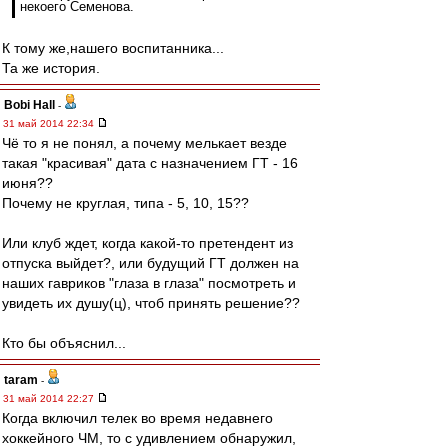
некоего Семенова.
К тому же,нашего воспитанника...
Та же история.
Bobi Hall
-
31 май 2014 22:34
Чё то я не понял, а почему мелькает везде
такая "красивая" дата с назначением ГТ - 16
июня??
Почему не круглая, типа - 5, 10, 15??
Или клуб ждет, когда какой-то претендент из
отпуска выйдет?, или будущий ГТ должен на
наших гавриков "глаза в глаза" посмотреть и
увидеть их душу(ц), чтоб принять решение??
Кто бы объяснил...
taram
-
31 май 2014 22:27
Когда включил телек во время недавнего
хоккейного ЧМ, то с удивлением обнаружил,