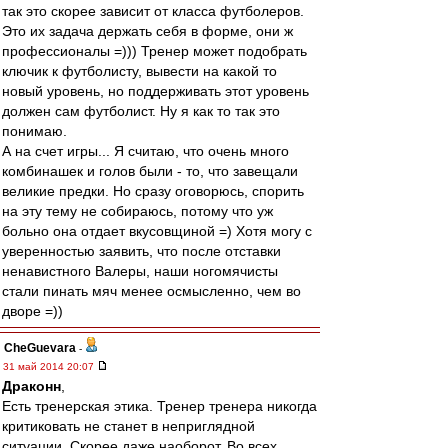
так это скорее зависит от класса футболеров.
Это их задача держать себя в форме, они ж
профессионалы =))) Тренер может подобрать
ключик к футболисту, вывести на какой то
новый уровень, но поддерживать этот уровень
должен сам футболист. Ну я как то так это
понимаю.
А на счет игры... Я считаю, что очень много
комбинашек и голов были - то, что завещали
великие предки. Но сразу оговорюсь, спорить
на эту тему не собираюсь, потому что уж
больно она отдает вкусовщиной =) Хотя могу с
уверенностью заявить, что после отставки
ненавистного Валеры, наши ногомячисты
стали пинать мяч менее осмысленно, чем во
дворе =))
CheGuevara
-
31 май 2014 20:07
Драконн
,
Есть тренерская этика. Тренер тренера никогда
критиковать не станет в неприглядной
ситуации. Скорее даже наоборот. Во всех