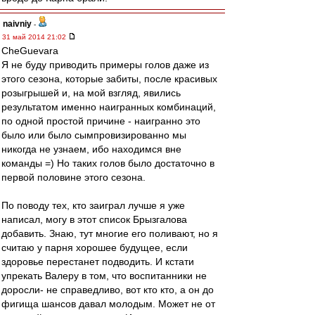
naivniy
-
31 май 2014 21:02
CheGuevara
Я не буду приводить примеры голов даже из
этого сезона, которые забиты, после красивых
розыгрышей и, на мой взгляд, явились
результатом именно наигранных комбинаций,
по одной простой причине - наигранно это
было или было сымпровизированно мы
никогда не узнаем, ибо находимся вне
команды =) Но таких голов было достаточно в
первой половине этого сезона.
По поводу тех, кто заиграл лучше я уже
написал, могу в этот список Брызгалова
добавить. Знаю, тут многие его поливают, но я
считаю у парня хорошее будущее, если
здоровье перестанет подводить. И кстати
упрекать Валеру в том, что воспитанники не
доросли- не справедливо, вот кто кто, а он до
фигища шансов давал молодым. Может не от