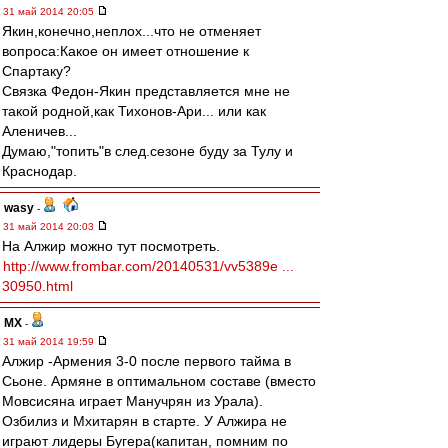
31 май 2014 20:05
Якин,конечно,неплох...что не отменяет
вопроса:Какое он имеет отношение к
Спартаку?
Связка Федон-Якин представляется мне не
такой родной,как Тихонов-Ари... или как
Аленичев...
Думаю,"топить"в след.сезоне буду за Тулу и
Краснодар.
wasy
-
31 май 2014 20:03
На Алжир можно тут посмотреть.
http://www.frombar.com/20140531/vv5389e ...
30950.html
МХ
-
31 май 2014 19:59
Алжир -Армения 3-0 после первого тайма в
Сьоне. Армяне в оптимальном составе (вместо
Мовсисяна играет Манучрян из Урала).
Озбилиз и Мхитарян в старте. У Алжира не
играют лидеры Бугера(капитан, помним по