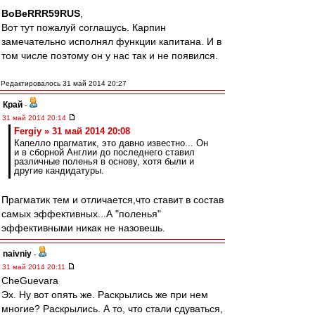
BoBeRRR59RUS
,
Вот тут пожалуй соглашусь. Карпин
замечательно исполнял функции капитана. И в
том числе поэтому он у нас так и не появился.
Редактировалось 31 май 2014 20:27
Край
-
31 май 2014 20:14
Fergiy » 31 май 2014 20:08
Капелло прагматик, это давно известно... Он
и в сборной Англии до последнего ставил
различные поленья в основу, хотя были и
другие кандидатуры.
Прагматик тем и отличается,что ставит в состав
самых эффективных...А "поленья"
эффективными никак не назовешь.
naivniy
-
31 май 2014 20:11
CheGuevara
Эх. Ну вот опять же. Раскрылись же при нем
многие? Раскрылись. А то, что стали сдуваться,