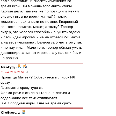
полю расставить и вносить изменения во
время игры. Ты можешь вспомнить чтобы
Карпин делал замены не по позиции и менял
рисунок игры во время матча? Я таких
моментов практически не помню. Кварцяный
вон тоже напихать может, а толку? Тренер -
лидер, это человек способный внушить задачу
и свои идеи игрокам и не на отрезок 2-3 матча,
а на весь чемпионат. Валера за 5 лет этому так
и не научился. Мало того, тренер обязан уметь
дистанцироваться от игроков, а у нас они были
на равных.
Мак-Гуру
-
31 май 2014 20:52
Нравитца Матвей? Соберитесь в список ИЛ
сразу..
Гавнометы сразу туда же..
Форма речи в стиле вы гавно, я летчик и
содержание все таки отличаются.
ЗЫ. Сбродная норм. Еще не время срать.
CheGuevara
-