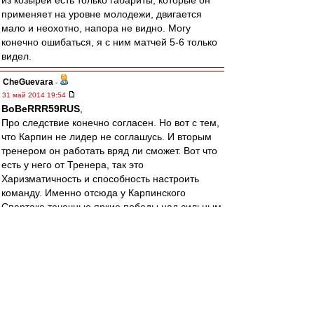
из козырей есть только габариты, которые он
применяет на уровне молодежи, двигается
мало и неохотно, напора не видно. Могу
конечно ошибаться, я с ним матчей 5-6 только
видел.
CheGuevara
-
31 май 2014 19:54
BoBeRRR59RUS
,
Про следствие конечно согласен. Но вот с тем,
что Карпин не лидер не соглашусь. И вторым
тренером он работать вряд ли сможет. Вот что
есть у него от Тренера, так это
Харизматичность и способность настроить
команду. Именно отсюда у Карпинского
Спартака точечные яркие победы над сильным
соперником (удача плюс настрой) и отсутствие
длинных победных серий и вообще 2-3 подряд
уверенных побед. Но встряхнуть команду это
от Валеры не отнять. И именно поэтому нельзя
было его увольнять весной. Команду спасти
уже никто не мог, а при Карпине свои половину
матчей как нибудь бы выиграли.