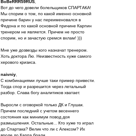
BoBeRRR59RUS
,
Вот до чего довели болельщиков СПАРТАКА!
Мы спорим о том, по какой именно основной
причине барин у нас переименовался в
Федона и по какой основной причине Карпин
тренером не является. Причем не просто
спорим, но и зачастую сремся вхлам! )))
Мне уже дозвезды кого назначат тренером.
Хоть доктора Лю. Неизвестность хуже самого
херового кризиса.
naivniy
,
С комбинациями лучше таки пример привести.
Тогда спор и разрешится через летальный
разбор. Слава богу аналитиков хватает.
Выросли с оговоркой только ДК и Глушак.
Причем последний с учетом весеннего
состояния как минимум повод доя
размышления. Остальные... Кто хуже то играл
до Спартака? Велик что ли с Алексом? Их
вроде до Карпа брали.