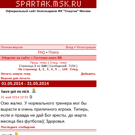
Официальный сайт болельщиков ФК "Спартак" Москва
Полная версия
Вход
•
Регистрация
FAQ
•
Поиск
Общение на сайте
Гостевая книга ВВ
»
Пред. тема
|
След. тема
Страница
1
из
144
[ Сообщений: 7154 ]
На страницу
1
,
2
,
3
,
4
,
5
...
144
След.
Начать новую тему
Добавить
Версия для печати
01.05.2014 - 31.05.2014
have got no nick
-
31 май 2014 22:52
Озю жалко. У нормального тренера мог бы
вырасти в очень приличного игрока. Теперь,
если и правда не дай Бог кресты, до марта
месяца без футбола(( Здоровья.
Последнее сообщение