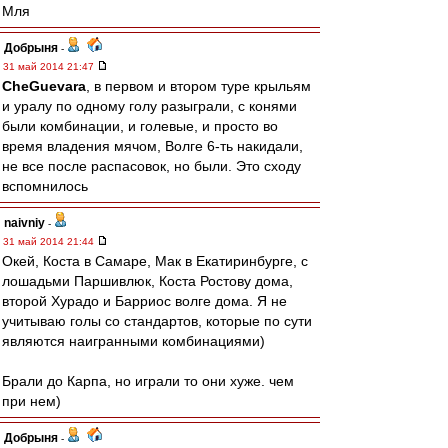
Мля
Добрыня
-
31 май 2014 21:47
CheGuevara
, в первом и втором туре крыльям
и уралу по одному голу разыграли, с конями
были комбинации, и голевые, и просто во
время владения мячом, Волге 6-ть накидали,
не все после распасовок, но были. Это сходу
вспомнилось
naivniy
-
31 май 2014 21:44
Окей, Коста в Самаре, Мак в Екатиринбурге, с
лошадьми Паршивлюк, Коста Ростову дома,
второй Хурадо и Барриос волге дома. Я не
учитываю голы со стандартов, которые по сути
являются наигранными комбинациями)
Брали до Карпа, но играли то они хуже. чем
при нем)
Добрыня
-