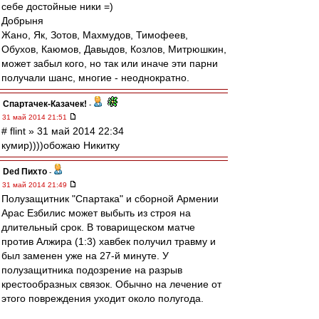
себе достойные ники =)
Добрыня
Жано, Як, Зотов, Махмудов, Тимофеев,
Обухов, Каюмов, Давыдов, Козлов, Митрюшкин,
может забыл кого, но так или иначе эти парни
получали шанс, многие - неоднократно.
Спартачек-Казачек!
-
31 май 2014 21:51
# flint » 31 май 2014 22:34
кумир))))обожаю Никитку
Ded Пихто
-
31 май 2014 21:49
Полузащитник "Спартака" и сборной Армении
Арас Езбилис может выбыть из строя на
длительный срок. В товарищеском матче
против Алжира (1:3) хавбек получил травму и
был заменен уже на 27-й минуте. У
полузащитника подозрение на разрыв
крестообразных связок. Обычно на лечение от
этого повреждения уходит около полугода.