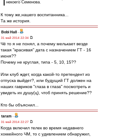
некоего Семенова.
К тому же,нашего воспитанника...
Та же история.
Bobi Hall
-
31 май 2014 22:34
Чё то я не понял, а почему мелькает везде
такая "красивая" дата с назначением ГТ - 16
июня??
Почему не круглая, типа - 5, 10, 15??
Или клуб ждет, когда какой-то претендент из
отпуска выйдет?, или будущий ГТ должен на
наших гавриков "глаза в глаза" посмотреть и
увидеть их душу(ц), чтоб принять решение??
Кто бы объяснил...
taram
-
31 май 2014 22:27
Когда включил телек во время недавнего
хоккейного ЧМ, то с удивлением обнаружил,