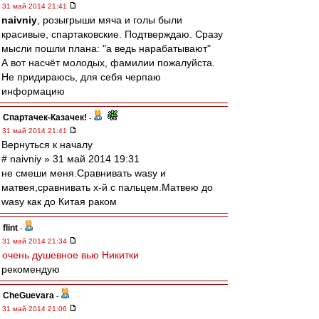
31 май 2014 21:41
naivniy
, розыгрыши мяча и голы были
красивые, спартаковские. Подтверждаю. Сразу
мысли пошли плана: "а ведь нарабатывают"
А вот насчёт молодых, фамилии пожалуйста.
Не придираюсь, для себя черпаю
информацию
Спартачек-Казачек!
-
31 май 2014 21:41
Вернуться к началу
# naivniy » 31 май 2014 19:31
не смеши меня.Сравнивать wasy и
матвея,сравнивать х-й с пальцем.Матвею до
wasy как до Китая раком
flint
-
31 май 2014 21:34
очень душевное вью Никитки
рекомендую
CheGuevara
-
31 май 2014 21:06