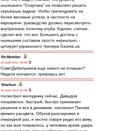
нынешнего "Спартака" не позволяет решать
серьёзные задачи. Чтобы претендовать на
более весомые успехи, в частности на
евроарене, руководство должно пересмотреть
внутреннюю политику клуба. Карпин, считаю,
сделал всё, что мог. Большего достичь с
нынешним составом просто нереально, -
цитирует украинского тренера Gazeta.ua.
Re:Member
-
31 май 2014 19:56
СоветДибильчиков еще никого не оглашал?
Неделя кончается, тревожусь вот.
Sharkыч
-
31 май 2014 19:56
посмотрел молодежку сейчас, Давыдов
понравился, быстрый, быстро принимает
решения и все в динамике, напомнил Панова
времен расцвета. Обухов разочаровал в
очередной раз, я честно говоря редко его вижу,
но как мне показалось, у человека кроме удара