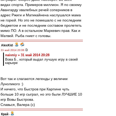
видах спорта. Примеров миллион. Я по своему
Авангарду хвалебных речей соперников в
адрес Ржиги и Матикайнена наслушался мама
не горюй. Но это не помешало с не последним
бюджетом и не последним составом пролететь
мимо ПО. А в остальном Маркевич прав. Как и
Матвей. Рыба гниет с головы.
AlexKid
-
31 май 2014 20:06
naivniy » 31 май 2014 20:28
Вова Б., который выдал лучшую игру в своей
карьере
Вот так и слагаются легенды у величии
Луноликого :)
И ничего, что Быстров при Карпине чуть
больше 10 игр сыграл, но это были ЛУЧШИЕ 10
игр Вовы Быстрова.
Славься, Валера (с)
Край
-