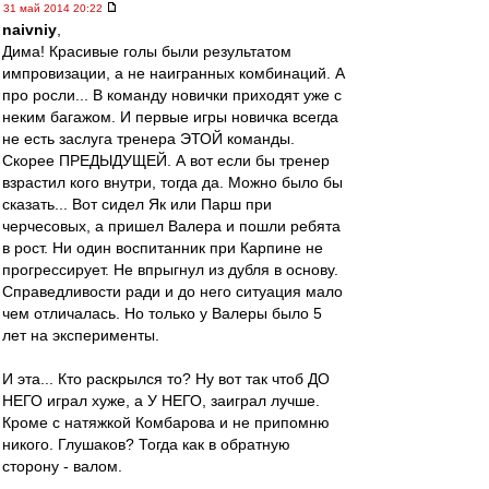
31 май 2014 20:22
naivniy
,
Дима! Красивые голы были результатом
импровизации, а не наигранных комбинаций. А
про росли... В команду новички приходят уже с
неким багажом. И первые игры новичка всегда
не есть заслуга тренера ЭТОЙ команды.
Скорее ПРЕДЫДУЩЕЙ. А вот если бы тренер
взрастил кого внутри, тогда да. Можно было бы
сказать... Вот сидел Як или Парш при
черчесовых, а пришел Валера и пошли ребята
в рост. Ни один воспитанник при Карпине не
прогрессирует. Не впрыгнул из дубля в основу.
Справедливости ради и до него ситуация мало
чем отличалась. Но только у Валеры было 5
лет на эксперименты.
И эта... Кто раскрылся то? Ну вот так чтоб ДО
НЕГО играл хуже, а У НЕГО, заиграл лучше.
Кроме с натяжкой Комбарова и не припомню
никого. Глушаков? Тогда как в обратную
сторону - валом.