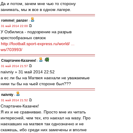
Да и потом, зачем мне чью то сторону
занимать, мы ж все в одном лагере.
rommel_panzer
-
31 май 2014 22:00
У Озбилиса - подозрение на разрыв
крестообразных связок
http://football.sport-express.ru/world/ ...
ws/703993/
Спартачек-Казачек!
-
31 май 2014 21:57
naivniy » 31 май 2014 22:52
а ес ли бы на Матвея наехали не уважаемые
ники ты бы на чьей стороне был???
naivniy
-
31 май 2014 21:52
Спартачек-Казачек!
Я их и не сравниваю. Просто мне их читать
интересней, чем тех, кто наехал на wasy. Про
наехавших на матвея так однозначно и не
скажешь, ибо среди них замечены и вполне