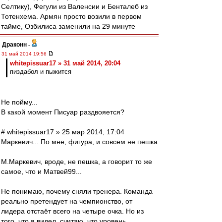
Селтику), Фегули из Валенсии и Бенталеб из
Тотенхема. Армян просто возили в первом
тайме, Озбилиса заменили на 29 минуте
Драконн
-
31 май 2014 19:56
whitepissuar17 » 31 май 2014, 20:04
пиздабол и пыжится
Не пойму...
В какой момент Писуар раздвояется?
# whitepissuar17 » 25 мар 2014, 17:04
Маркевич... По мне, фигура, и совсем не пешка
М.Маркевич, вроде, не пешка, а говорит то же
самое, что и Матвей99...
Не понимаю, почему сняли тренера. Команда
реально претендует на чемпионство, от
лидера отстаёт всего на четыре очка. Но из
того, что я видел, считаю, что уровень