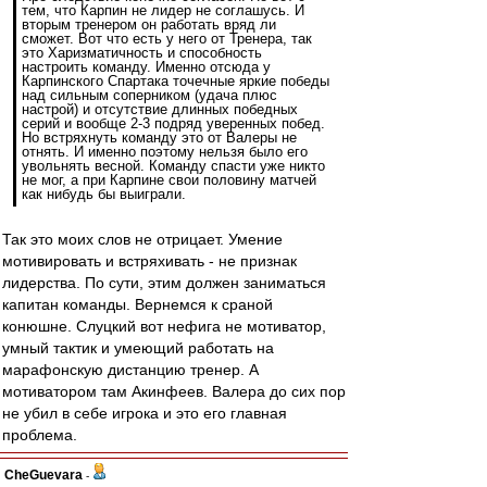
тем, что Карпин не лидер не соглашусь. И
вторым тренером он работать вряд ли
сможет. Вот что есть у него от Тренера, так
это Харизматичность и способность
настроить команду. Именно отсюда у
Карпинского Спартака точечные яркие победы
над сильным соперником (удача плюс
настрой) и отсутствие длинных победных
серий и вообще 2-3 подряд уверенных побед.
Но встряхнуть команду это от Валеры не
отнять. И именно поэтому нельзя было его
увольнять весной. Команду спасти уже никто
не мог, а при Карпине свои половину матчей
как нибудь бы выиграли.
Так это моих слов не отрицает. Умение
мотивировать и встряхивать - не признак
лидерства. По сути, этим должен заниматься
капитан команды. Вернемся к сраной
конюшне. Слуцкий вот нефига не мотиватор,
умный тактик и умеющий работать на
марафонскую дистанцию тренер. А
мотиватором там Акинфеев. Валера до сих пор
не убил в себе игрока и это его главная
проблема.
CheGuevara
-