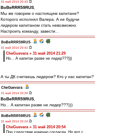
31 май 2014 20:43
BoBeRRR59RUS
,
Мы же говорим о настоящем капитане?
Которого исполнял Валера. А не будучи
лидером капитаном стать невозможно.
Настроить команду, завести...
BoBeRRR59RUS
-
31 май 2014 20:41
CheGuevara » 31 май 2014 21:29
Но... А капитан разве не лидер???)))
А ты ДК считаешь лидером? Кто у нас капитан?
CheGuevara
-
31 май 2014 20:29
BoBeRRR59RUS
,
Но... А капитан разве не лидер???)))
BoBeRRR59RUS
-
31 май 2014 20:24
CheGuevara » 31 май 2014 20:54
Про следствие конечно согласен. Но вот с