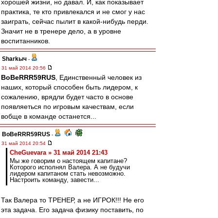
хорошей жизни, но давал. И, как показывает
практика, те кто привлекался и не смог у нас
заиграть, сейчас пылит в какой-нибудь перди.
Значит не в тренере дело, а в уровне
воспитанников.
Sharkыч
-
31 май 2014 20:56
BoBeRRR59RUS
, Единственный человек из
наших, который способен быть лидером, к
сожалению, врядли будет часто в основе
появляеться по игровым качествам, если
вобще в команде останется...
BoBeRRR59RUS
-
31 май 2014 20:54
CheGuevara » 31 май 2014 21:43
Мы же говорим о настоящем капитане?
Которого исполнял Валера. А не будучи
лидером капитаном стать невозможно.
Настроить команду, завести...
Так Валера то ТРЕНЕР, а не ИГРОК!!! Не его
эта задача. Его задача физику поставить, по