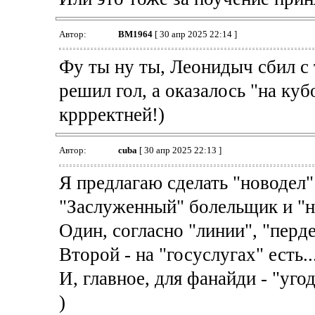
Автор:
BM1964
[ 30 апр 2025 22:14 ]
Фу ты ну ты, Леонидыч сбил с т
решил гол, а оказалось "на ку
кррректней!)
Автор:
cuba
[ 30 апр 2025 22:13 ]
Я предлагаю сделать "новодел"
"Заслуженный" болельщик и "н
Один, согласно "линии", "перде
Второй - на "госуслугах" есть..
И, главное, для фанайди - "уго
)