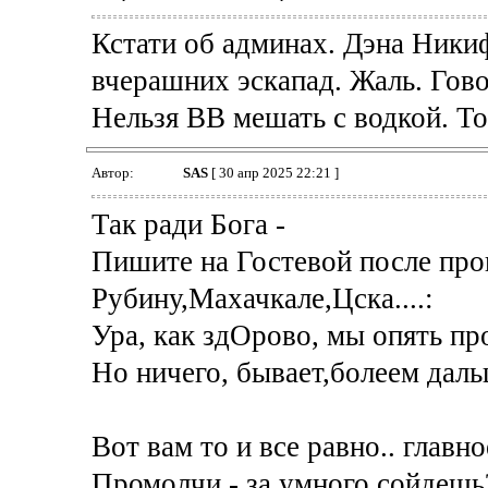
Кстати об админах. Дэна Ники
вчерашних эскапад. Жаль. Гово
Нельзя ВВ мешать с водкой. То
Автор:
SAS
[ 30 апр 2025 22:21 ]
Так ради Бога -
Пишите на Гостевой после пр
Рубину,Махачкале,Цска....:
Ура, как здОрово, мы опять про
Но ничего, бывает,болеем дальш
Вот вам то и все равно.. главно
Промолчи - за умного сойдешь