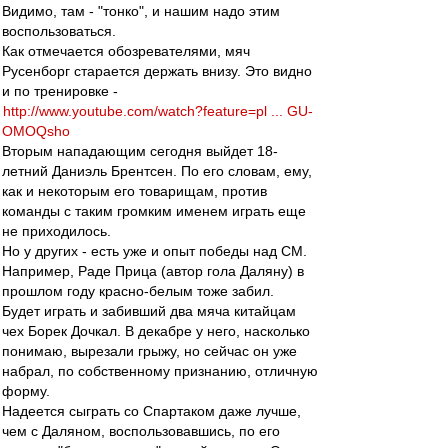
Видимо, там - "тонко", и нашим надо этим
воспользоваться.
Как отмечается обозревателями, мяч
Русенборг старается держать внизу. Это видно
и по тренировке -
http://www.youtube.com/watch?feature=pl ... GU-
OMOQsho
Вторым нападающим сегодня выйдет 18-
летний Даниэль Брентсен. По его словам, ему,
как и некоторым его товарищам, против
команды с таким громким именем играть еще
не приходилось.
Но у других - есть уже и опыт победы над СМ.
Например, Раде Прица (автор гола Даляну) в
прошлом году красно-белым тоже забил.
Будет играть и забивший два мяча китайцам
чех Борек Дочкал. В декабре у него, насколько
понимаю, вырезали грыжу, но сейчас он уже
набрал, по собственному признанию, отличную
форму.
Надеется сыграть со Спартаком даже лучше,
чем с Даляном, воспользовавшись, по его