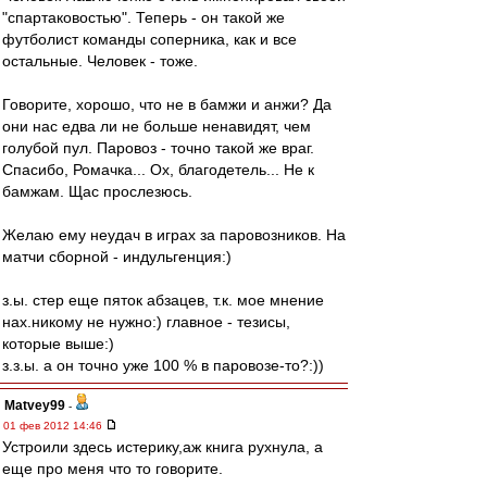
"спартаковостью". Теперь - он такой же
футболист команды соперника, как и все
остальные. Человек - тоже.
Говорите, хорошо, что не в бамжи и анжи? Да
они нас едва ли не больше ненавидят, чем
голубой пул. Паровоз - точно такой же враг.
Спасибо, Ромачка... Ох, благодетель... Не к
бамжам. Щас прослезюсь.
Желаю ему неудач в играх за паровозников. На
матчи сборной - индульгенция:)
з.ы. стер еще пяток абзацев, т.к. мое мнение
нах.никому не нужно:) главное - тезисы,
которые выше:)
з.з.ы. а он точно уже 100 % в паровозе-то?:))
Matvey99
-
01 фев 2012 14:46
Устроили здесь истерику,аж книга рухнула, а
еще про меня что то говорите.