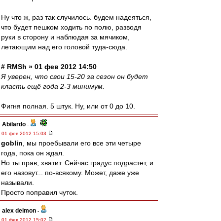
Ну что ж, раз так случилось. будем надеяться,
что будет пешком ходить по полю, разводя
руки в сторону и наблюдая за мячиком,
летающим над его головой туда-сюда.
# RMSh » 01 фев 2012 14:50
Я уверен, что свои 15-20 за сезон он будет
класть ещё года 2-3 минимум.
Фигня полная. 5 штук. Ну, или от 0 до 10.
Abilardo
-
01 фев 2012 15:03
goblin
, мы проебывали его все эти четыре
года, пока он ждал.
Но ты прав, хватит. Сейчас градус подрастет, и
его назовут... по-всякому. Может, даже уже
называли.
Просто поправил чуток.
alex deimon
-
01 фев 2012 15:02