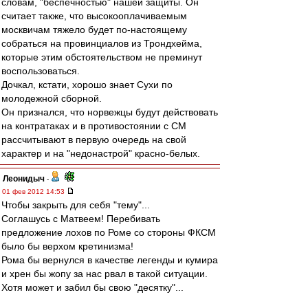
словам, "беспечностью" нашей защиты. Он
считает также, что высокооплачиваемым
москвичам тяжело будет по-настоящему
собраться на провинциалов из Трондхейма,
которые этим обстоятельством не преминут
воспользоваться.
Дочкал, кстати, хорошо знает Сухи по
молодежной сборной.
Он признался, что норвежцы будут действовать
на контратаках и в противостоянии с СМ
рассчитывают в первую очередь на свой
характер и на "недонастрой" красно-белых.
Леонидыч
-
01 фев 2012 14:53
Чтобы закрыть для себя "тему"...
Соглашусь с Матвеем! Перебивать
предложение лохов по Роме со стороны ФКСМ
было бы верхом кретинизма!
Рома бы вернулся в качестве легенды и кумира
и хрен бы жопу за нас рвал в такой ситуации.
Хотя может и забил бы свою "десятку"...