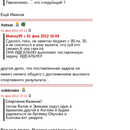
Павлюченко..... кто следующий ?
Ещё Иванов
Pafnuti
-
01 фев 2012 15:12
Matvey99 » 01 фев 2012 16:04
Сделать тихо, не заметно бюджет с 80-ти, 35,
и не скатиться в зону вылета, это хуй кто
сможет.А она смогла.
ОНА ИДЕАЛЬНО выполняет поставленную
задачу. ИДЕАЛЬНО!
другое дело, что поставленная задача не
имеет ничего общего с достижением высокого
спортивного результата...
solidsnake
-
01 фев 2012 15:12
Спартачек-Казачек!
летом Велик и Эминике уедут,один в
бразилию,другой в Англию.и будем
радоваться на Артёмку,Обухова и
Козлова.вот увидите.
Возьмут других. Русские нападающие в