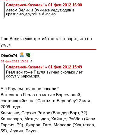
Спартачек-Казачек! » 01 фев 2012 16:00
летом Велик и Эминике уедут,один в
бразилию,другой в Англию
Про Велика уже третий год как говорят, что он
уедет.
DimOn74
-
01 фев 2012 15:01
Спартачек-Казачек! » 01 фев 2012 15:49
Реал вон тоже Рауля выгнал,сколько лет
сосут у барсы.зря.
А с Раулем точно не сосали?
Вот состав Реала на матч с Барселоной,
состоявшийся на "Сантьяго Бернабеу" 2 мая
2009 года
Касильяс, Серхио Рамос (Ван дер Варт, 72),
Каннаваро, Метцельдер, Хайнце, Роббен (Хави
Гарсия, 79), Диарра, Гаго, Марсело (Хюнтелар,
59), Игуаин, Рауль.