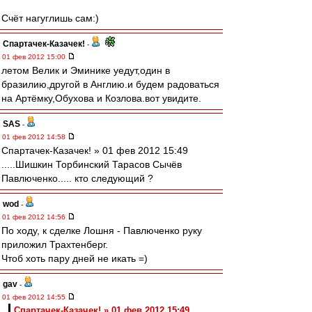
Счёт нагуглишь сам:)
Спартачек-Казачек!
-
01 фев 2012 15:00
летом Велик и Эминике уедут,один в
бразилию,другой в Англию.и будем радоваться
на Артёмку,Обухова и Козлова.вот увидите.
SAS
-
01 фев 2012 14:58
Спартачек-Казачек! » 01 фев 2012 15:49
.....Шишкин Торбинский Тарасов Сычёв
Павлюченко..... кто следующий ?
wod
-
01 фев 2012 14:56
По ходу, к сделке Лошня - Павлюченко руку
приложил Трахтенберг.
Чтоб хоть пару дней не икать =)
gav
-
01 фев 2012 14:55
Спартачек-Казачек! » 01 фев 2012 15:49