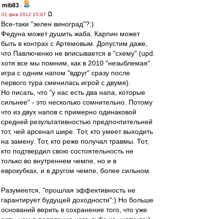
mib83
-
01 фев 2012 15:07
Все-таки "зелен виноград"?:)
Федуна может душить жаба. Карпин может
быть в контрах с Артемовым. Допустим даже,
что Павлюченко не вписывается в "схему" (upd:
хотя все мы помним, как в 2010 "незыблемая"
игра с одним напом "вдруг" сразу после
первого тура сменилась игрой с двумя).
Но писать, что "у нас есть два напа, которые
сильнее" - это несколько сомнительно. Потому
что из двух напов с примерно одинаковой
средней результативностью предпочтительней
тот, чей арсенал шире. Тот, кто умеет выходить
на замену. Тот, кто реже получал травмы. Тот,
кто подтвердил свою состоятельность не
только во внутреннем чемпе, но и в
еврокубках, и в другом чемпе, более сильном.
Разумеется, "прошлая эффективность не
гарантирует будущей доходности":) Но больше
оснований верить в сохранение того, что уже