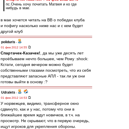
пс.Очень хочу почитать Матвея и ко где
нибудь в мае.
в мае хочется читать на ВВ о победах клуба
и пофигу насколько ниже нас и с кем будет
другой клуб
poliduris
-
01 фев 2012 14:55
Спартачек-Казачек!
, да мы уже десять лет
проёбываем нечто большее, чем Рому :shock:
Кстати, сегодня вечером можно будет
собственными глазами посмотреть, что из себя
представляют запасные АПЛ - так ли уж они
готовы выйти в основу :?
Udralets
-
01 фев 2012 14:53
У норвежцев, видимо, трансферное окно
сдвинуто, как и у нас, потому что они в
ближайшее время ждут новичков, в т.ч. на
просмотр. Не скрывают, что в первую очередь,
ищут игроков для укрепления обороны.