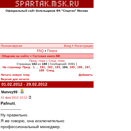
Официальный сайт болельщиков ФК "Спартак" Москва
Полная версия
Вход
•
Регистрация
FAQ
•
Поиск
Общение на сайте
Гостевая книга ВВ
»
Пред. тема
|
След. тема
Страница
184
из
188
[ Сообщений: 9391 ]
На страницу
Пред.
1
...
181
,
182
,
183
,
184
,
185
,
186
,
187
,
188
След.
Начать новую тему
Добавить
Версия для печати
01.02.2012 - 29.02.2012
Matvey99
-
01 фев 2012 15:21
Pafnuti
,
--------------
Ну правильно.
Я же говорю, она исключительно
профессиональный менеджер.