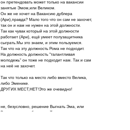
он претендовать может только на вакансии
занятые Эмом,или Великом.
Он же не хочет на Вакансию дублера
(Ари),правда? Мало того что он сам не захочет,
так он и нам не нужен на этой должности.
Так как чувак который на этой должности
работает (Ари), ещё умеет полузащитника
сыграть.Мы это знаем, и этим пользуемся.
Так что на эту должность Рома не подходит.
На должность должность "талантливая
молодежь" он тоже не подходит нам. Так и сам
на неё не захочет.
Так что только на место либо вместо Велика,
либо Эменике.
ДРУГИХ МЕСТ,НЕТ!Это же очевидно!
не, безусловно, решение Выгнать Эма, или
Велика можно обсуждать.Тут можно о чем то
поговорить.согласен.
Повторяю, говорить можно ТОЛЬКО об ЭТОМ,
варианта когда и Вел, и Рома, и Эм-