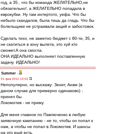
год, а 35., что бы команда ЖЕЛАТЕЛЬНО,не
обязательно!, а ЖЕЛАТЕЛЬНО попадала в
еврокубки. Ну там интертото, уефа. Что бы
небыло скандалов, была тишь да гладь. Что бы
болельщики не устраивали акций и забостовок.
Сделать тихо, не заметно бюджет с 80-ти, 35, и
не скатиться в зону вылета, это хуй кто
сможет.А она смогла.
ОНА ИДЕАЛЬНО выполняет поставленную
задачу. ИДЕАЛЬНО!
Summer
-
01 фев 2012 15:03
Непопулярно, но выскажу: Зенит, Анжи (в
даном случае для примерно одинаково) -
принял бы.
Локомотив - не приму.
Для меня главное по Павлюченко в любую
заявочную кампанию - не то, чтобы он попал к
нам, а чтобы не попал в Локомотив. И шансы
на это ещё есть.