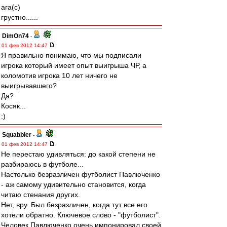
ага(с)
грустно......
DimOn74
-
01 фев 2012 14:47
Я правильно понимаю, что мы подписали
игрока который имеет опыт выигрыша ЧР, а
коломотив игрока 10 лет ничего не
выигрывавшего?
Да?
Косяк...
:)
Squabbler
-
01 фев 2012 14:47
Не перестаю удивляться: до какой степени не
разбираюсь в футболе...
Настолько безразличен футболист Павлюченко
- аж самому удивительно становится, когда
читаю стенания других.
Нет, вру. Был безразличен, когда тут все его
хотели обратно. Ключевое слово - "футболист".
Человек Павлюченко очень импонировал своей