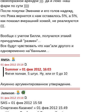
своеобразной арендой ))). да и Локо -наш
фарм по сути ))))
После покупки Эменике и его голов надежд,
что Рома вернется к нам оставалось 5%, а 5%,
как показал вчерашний хоккей, не реализуются
(((.
Вообще с учетом Билли, получился этакий
причудливый "размен"...
Все будут чувствовать что нае"али другого и
одновременно на"банными...
RMSh
-
01 фев 2012 15:19
Summer » 01 фев 2012, 16:03
Фигня полная. 5 штук. Ну, или от 0 до 10
Ахуенно аргументированное утверждение.
Jameson
-
01 фев 2012 15:19
SAS » 01 фев 2012 15:58
Спартачек-Казачек! » 01 фев 2012 15:49