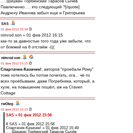
.....Шишкин Торбинский Тарасов Сычёв
Павлюченко..... кто следующий ?[/quote]
Андрюху Иванова забыл еще и Григорьева
SAS
-
01 фев 2012 15:18
nimrod son » 01 фев 2012 16:15
как-то за давностью того года уже забыли, что
от бомжей на 8 отстаём -(((
nimrod son
-
01 фев 2012 15:15
Спартачек-Казачек!
, авторов "проебали Рому"
тоже хотелось бы потом почитать, ога... чё-то
всех проёбываем, даже Погребняка, который, а
хуле, на повышение пошёл, аж на Craven
Cottage
rwOleg
-
01 фев 2012 15:15
SAS » 01 фев 2012 15:58
# SAS » 01 фев 2012 15:58
Спартачек-Казачек! » 01 фев 2012 15:49
.....Шишкин Торбинский Тарасов Сычёв