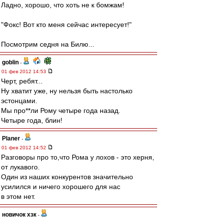
Ладно, хорошо, что хоть не к бомжам!
"Фокс! Вот кто меня сейчас интересует!"
Посмотрим седня на Билю...
goblin
-
01 фев 2012 14:53
Черт, ребят...
Ну хватит уже, ну нельзя быть настолько
эстонцами.
Мы про**ли Рому четыре года назад.
Четыре года, блин!
Planer
-
01 фев 2012 14:52
Разговоры про то,что Рома у лохов - это херня,
от лукавого.
Один из наших конкурентов значительно
усилился и ничего хорошего для нас
в этом нет.
новичок хзк
-