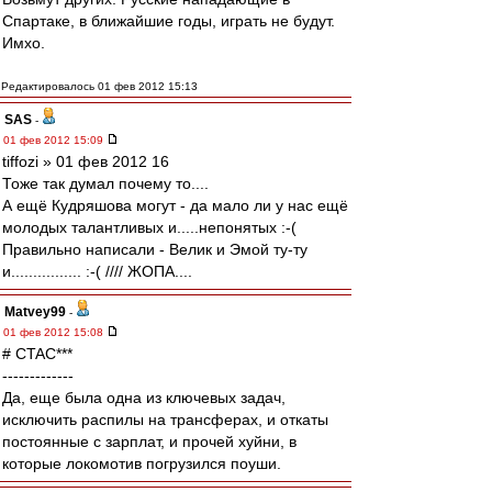
Спартаке, в ближайшие годы, играть не будут.
Имхо.
Редактировалось 01 фев 2012 15:13
SAS
-
01 фев 2012 15:09
tiffozi » 01 фев 2012 16
Тоже так думал почему то....
А ещё Кудряшова могут - да мало ли у нас ещё
молодых талантливых и.....непонятых :-(
Правильно написали - Велик и Эмой ту-ту
и................ :-( //// ЖОПА....
Matvey99
-
01 фев 2012 15:08
# CTAC***
-------------
Да, еще была одна из ключевых задач,
исключить распилы на трансферах, и откаты
постоянные с зарплат, и прочей хуйни, в
которые локомотив погрузился поуши.