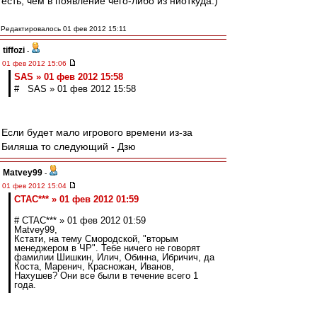
есть, чем в появление чего-либо из ниоткуда:)
Редактировалось 01 фев 2012 15:11
tiffozi
-
01 фев 2012 15:06
SAS » 01 фев 2012 15:58
# SAS » 01 фев 2012 15:58
Если будет мало игрового времени из-за
Биляша то следующий - Дзю
Matvey99
-
01 фев 2012 15:04
CTAC*** » 01 фев 2012 01:59
# CTAC*** » 01 фев 2012 01:59
Matvey99,
Кстати, на тему Смородской, "вторым
менеджером в ЧР". Тебе ничего не говорят
фамилии Шишкин, Илич, Обинна, Ибричич, да
Коста, Маренич, Красножан, Иванов,
Нахушев? Они все были в течение всего 1
года.