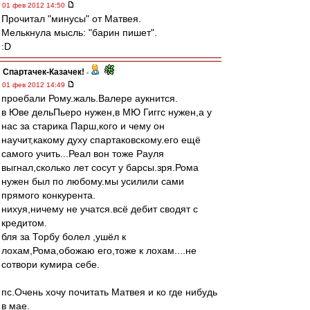
01 фев 2012 14:50
Прочитал "минусы" от Матвея.
Мелькнула мысль: "барин пишет".
:D
Спартачек-Казачек!
-
01 фев 2012 14:49
проебали Рому.жаль.Валере аукнится.
в Юве дельПьеро нужен,в МЮ Гиггс нужен,а у
нас за старика Парш,кого и чему он
научит,какому духу спартаковскому.его ещё
самого учить...Реал вон тоже Рауля
выгнал,сколько лет сосут у барсы.зря.Рома
нужен был по любому.мы усилили сами
прямого конкурента.
нихуя,ничему не учатся.всё дебит сводят с
кредитом.
бля за Торбу болел ,ушёл к
лохам,Рома,обожаю его,тоже к лохам....не
сотвори кумира себе.
пс.Очень хочу почитать Матвея и ко где нибудь
в мае.