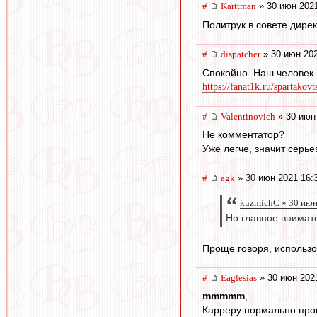
#
Karttman
» 30 июн 2021
Политрук в совете дире
#
dispatcher
» 30 июн 202
Спокойно. Наш человек.
https://fanat1k.ru/spartakov
#
Valentinovich
» 30 июн
Не комментатор?
Уже легче, значит серь
#
agk
» 30 июн 2021 16:
kuzmichC » 30 июн
Но главное внимате
Проще говоря, использо
#
Eaglesias
» 30 июн 202
mmmmm
,
Карреру нормально пров