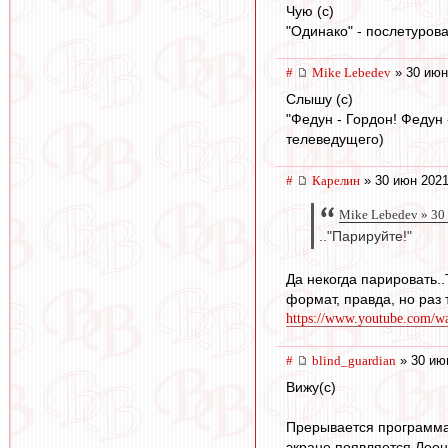
Чую (с)
"Одинако" - послетуров
#
Mike Lebedev
» 30 июн
Слышу (с)
"Федун - Гордон! Федун 
телеведущего)
#
Карелин
» 30 июн 2021
Mike Lebedev » 30
.."Парируйте!"
Да некогда парировать..
формат, правда, но раз 
https://www.youtube.com/
#
blind_guardian
» 30 ию
Вижу(с)
Прерывается программа 
экране появляется Леон