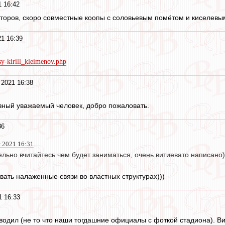
 16:42
кторов, скоро совместные коопы с соловьевым помётом и киселевы
1 16:39
tsy-kirill_kleimenov.php
 2021 16:38
езный уважаемый человек, добро пожаловать.
36
 2021 16:31
льно вчитайтесь чем будет заниматься, очень витиевато написано)
вать налаженные связи во властных структурах)))
1 16:33
одил (не то что наши тогдашние официалы с фоткой стадиона). Вид