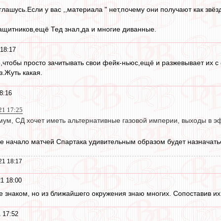
лашусь.Если у вас ,,материала " нет,почему они получают как звёз
 защитников,ещё Тед знал,да и многие диванные.
18:17
о,чтобы просто зачитывать свои фейк-ньюс,ещё и разжевывает их
з.Жуть какая.
8:16
021 17:25
мум, СД хочет иметь альтернативные газовой империи, выходы в эф
ре начало матчей Спартака удивительным образом будет назначатьс
21 18:17
1 18:00
 знаком, но из ближайшего окружения знаю многих. Сопоставив их 
 17:52