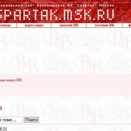
оманда
карта мира
магазин ВВ
гостевая ВВ
ф
вая книга ВВ
21
8:21