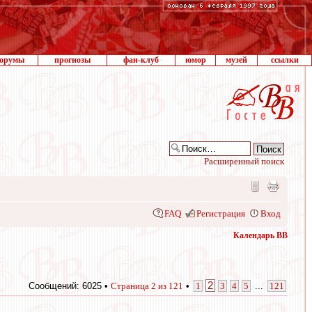
орумы
прогнозы
фан-клуб
юмор
музей
ссылки
Расширенный поиск
FAQ
Регистрация
Вход
Календарь ВВ
2
Сообщений: 6025 •
Страница
2
из
121
•
1
3
4
5
...
121