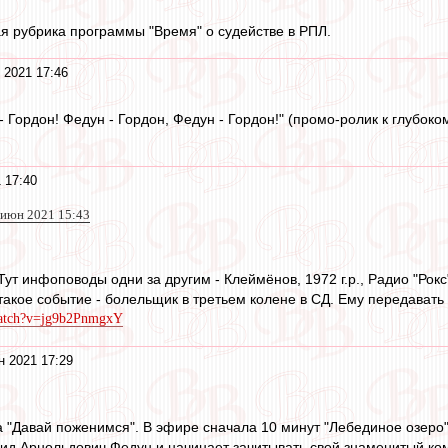
ая рубрика программы "Время" о судействе в РПЛ.
 2021 17:46
- Гордон! Федун - Гордон, Федун - Гордон!" (промо-ролик к глубок
 17:40
 июн 2021 15:43
Тут инфоповоды одни за другим - Клеймёнов, 1972 г.р., Радио "Рокс".
такое событие - болельщик в третьем колене в СД. Ему передавать б
watch?v=jg9b2PnmgxY
н 2021 17:29
"Давай поженимся". В эфире сначала 10 минут "Лебединое озеро" (
ид Арнольдович Федун и начинает зачитывать свой знаменитый ком