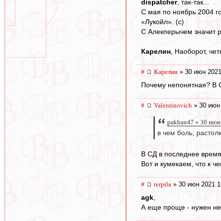
dispatcher
, так-так...
С мая по ноябрь 2004 г
«Лукойл». (с)
С Алекперычем значит р
Карелин
, Наоборот, чет
#
Карелин
» 30 июн 2021
Почему непонятная? В 
#
Valentinovich
» 30 июн
pakhan47 » 30 июн
в чем боль, растол
В СД в последнее время
Вот и кумекаем, что к ч
#
terpila
» 30 июн 2021 1
agk
,
А еще проще - нужен не 