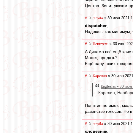
Центра. Зенит указом п
#
terpila
» 30 июн 2021 1
dispatcher
,
Надеюсь, как минимум, 
#
Ценитель
» 30 июн 202
А Динамо всё ещё хочет
Может, продать?
Ещё пару таких товарняк
#
Карелин
» 30 июн 2021
Eaglesias » 30 июн
...Карелин, Наоборо
Понятия не имею, скольк
равенстве голосов. Но в
#
terpila
» 30 июн 2021 1
словесник
,