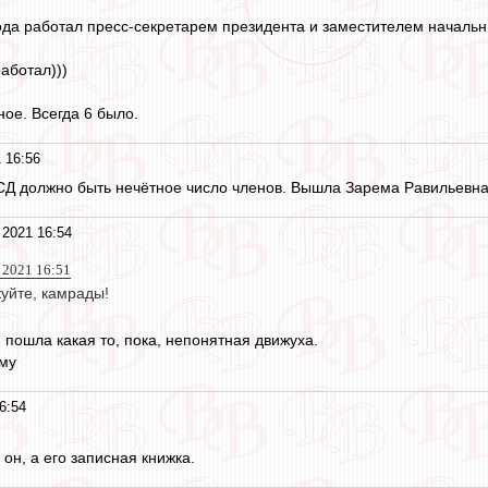
ода работал пресс-секретарем президента и заместителем началь
аботал)))
ное. Всегда 6 было.
 16:56
СД должно быть нечётное число членов. Вышла Зарема Равильевна
 2021 16:54
 2021 16:51
куйте, камрады!
 пошла какая то, пока, непонятная движуха.
ему
6:54
он, а его записная книжка.