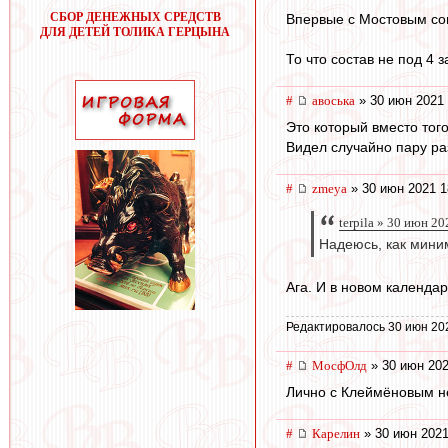
СБОР ДЕНЕЖНЫХ СРЕДСТВ
Впервые с Мостовым сог
ДЛЯ ДЕТЕЙ ТОЛИКА ГЕРЦЫНА
То что состав не под 4
#
авоська
» 30 июн 2021 
Это который вместо тог
Видел случайно пару ра
#
zmeya
» 30 июн 2021 1
terpila » 30 июн 2
Надеюсь, как мини
Ага. И в новом календа
Редактировалось 30 июн 20
#
МосфОлд
» 30 июн 202
Лично с Клеймёновым не
#
Карелин
» 30 июн 2021