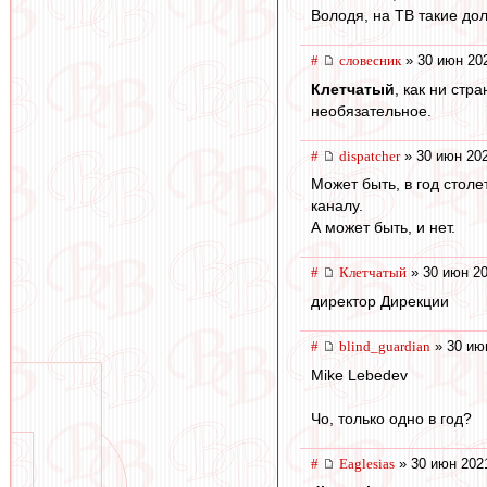
Володя, на ТВ такие до
#
словесник
» 30 июн 202
Клетчатый
, как ни стр
необязательное.
#
dispatcher
» 30 июн 202
Может быть, в год стол
каналу.
А может быть, и нет.
#
Клетчатый
» 30 июн 20
директор Дирекции
#
blind_guardian
» 30 ию
Mike Lebedev
Чо, только одно в год?
#
Eaglesias
» 30 июн 202