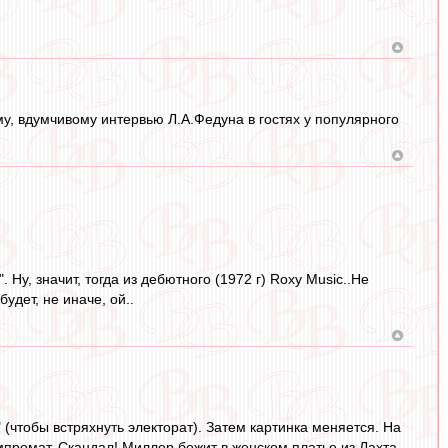
ому, вдумчивому интервью Л.А.Федуна в гостях у популярного
 Ну, значит, тогда из дебютного (1972 г) Roxy Music..Не
удет, не иначе, ой..
чтобы встряхнуть электорат). Затем картинка меняется. На
промат. Скандал! Миллер бежит в женском платье из Лахта-