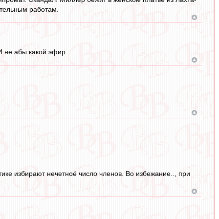
ительным работам.
И не абы какой эфир.
тике избирают нечетноё число членов. Во избежание.., при