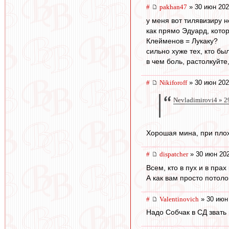
#
pakhan47
» 30 июн 202
у меня вот тилявизиру н
как прямо Эдуард, кото
Клейменов = Лукаку?
сильно хуже тех, кто бы
в чем боль, растолкуйте
#
Nikiforoff
» 30 июн 202
Nevladimirovi4 » 
Хорошая мина, при плох
#
dispatcher
» 30 июн 202
Всем, кто в пух и в пра
А как вам просто потоло
#
Valentinovich
» 30 июн
Надо Собчак в СД звать 