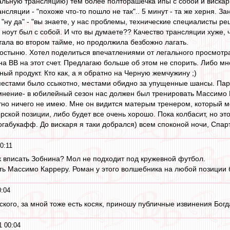
льную трансляцию) тем более полторашечка ипы с собой и вискарик
нсляции - "похоже что-то пошло не так".. 5 минут - та же херня. 
 "ну да" - "вы знаете, у нас проблемы, технические специалисты ре
 ноут был с собой. И что вы думаете?? Качество трансляции хуже,
тала во втором тайме, но продолжила безбожно лагать.
ростыню. Хотел поделиться впечатлениями от легального просмотр
на ВВ на этот счет. Предлагаю больше об этом не спорить. Либо м
ный продукт. Кто как, а я обратно на Черную жемчужину ;)
местами было ссыкотно, местами обидно за упущенные шансы. Пар
мнение- в юбилейный сезон нас должен был тренировать Массимо Ка
но ничего не имею. Мне он видится матерым тренером, который мож
рской позиции, либо будет все очень хорошо. Пока колбасит, но эт
огабукафф. До вискаря я таки добрался) всем споконой ночи, Спа
0:11
ак вписать Зобнина? Мол не подходит под кружевной футбол.
ать Массимо Карреру. Роман у этого волшебника на любой позици
0:04
кого, за мной тоже есть косяк, приношу публичные извинения Богда
1 00:04