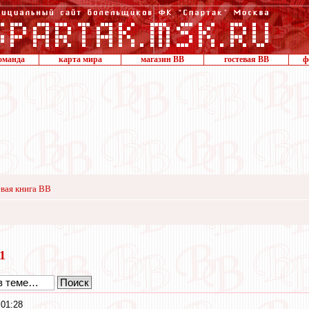
оманда
карта мира
магазин ВВ
гостевая ВВ
ф
вая книга ВВ
21
01:28