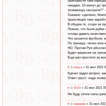
приобрести таки официа
ожидаю, 10 минут до тра
телевизору смотрите?" -
Сказано -сделано, благо
трансляция таки зарабо
В общем то, ссори за п
Помню, что были рубки 
готовы давать качествен
Что касается футбола: 
По тренеру: лично мое 
НО. Против Руя абсолют
будет вакансия на трене
Еще раз простите за мн
#
zmeya
» 31 июл 2021 0
Курчат задал вопрос: к
Ответ прост: надо позв
#
SU55
» 31 июл 2021 0
Не буду сятее папы римс
#
mmmmm
» 31 июл 202