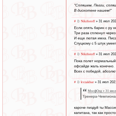
"Спляшем, Пегги, спля
В дискотеке нашем!"
#
Nikiforoff
» 31 июл 202
Если опять барин с ру н
Три раза сплюнул через 
И еще лютая имха. Писа
Слуцкому с 5 штук умеет
#
Nikiforoff
» 31 июл 202
Пока полет нормальный,
офсайде жаль конечно.
Всех с победой, абсолю
#
kvzakhar
» 31 июл 202
МосфОлд » 31 июл
Тренера-Чемпиона о
кароче пиздуй ты Массим
капитана, так как просто