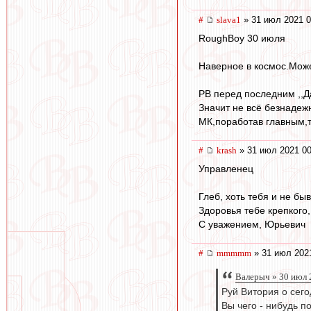
#
slava1
» 31 июл 2021 0
RoughBoy 30 июля
Наверное в космос.Може
РВ перед последним ,,Д
Значит не всё безнадеж
МК,поработав главным,т
#
krash
» 31 июл 2021 00
Управленец
Глеб, хоть тебя и не бы
Здоровья тебе крепкого,
С уважением, Юрьевич
#
mmmmm
» 31 июл 202
Валерыч » 30 июл 
Руй Витория о сег
Вы чего - нибудь п