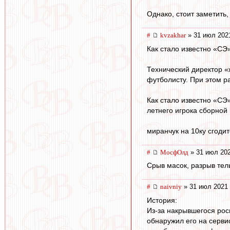
Однако, стоит заметить,
#
kvzakhar
» 31 июл 202
Как стало известно «СЭ
Технический директор 
футболисту. При этом р
Как стало известно «СЭ
летнего игрока сборной
миранчук на 10ку сгоди
#
МосфОлд
» 31 июл 202
Срыв масок, разрыв тель
#
naivniy
» 31 июл 2021 
История:
Из-за накрывшегося росп
обнаружил его на сервис