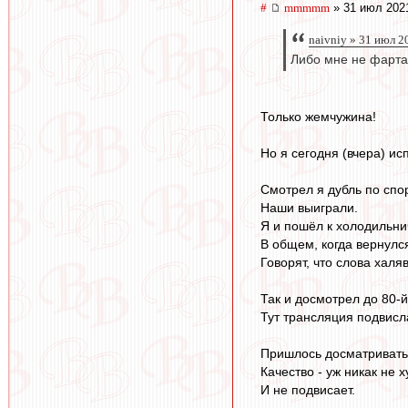
#
mmmmm
» 31 июл 202
naivniy » 31 июл 2
Либо мне не фартан
Только жемчужина!
Но я сегодня (вчера) ис
Смотрел я дубль по спо
Наши выиграли.
Я и пошёл к холодильнич
В общем, когда вернулся
Говорят, что слова халя
Так и досмотрел до 80-
Тут трансляция подвисла
Пришлось досматривать 
Качество - уж никак не 
И не подвисает.