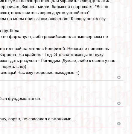
 в сумке на завтра обещали украсить вечер)))оплатил,
Занервничал. Звоню - милая барышня вопрошает: "Вы по
шают, подключитесь через другое устройство".
 чем на моем привычном acestream! К слову по телеку
а футбола.
не не фартануло, либо российские платные сервисы не
ни головой на матче с Бенфикой. Ничего не попишешь.
ррера. На крайняк - Тед. Это спартаковцы по духу.
ет дать рпзультат. Поглядим. Думаю, либо к осени у нас
о нормально))
ртаковцы! Нас ждут хорошие выходные =)
и был фундоментален.
ну, сорян, не совладал с эмоциями...