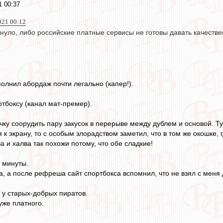
1 00:37
021 00:12
уло, либо российские платные сервисы не готовы давать качествен
полнил абордаж почти легально (капер!).
ртбоксу (канал мат-премер).
ку соорудить пару закусок в перерыве между дублем и основой. Ту
 к экрану, то с особым злорадством заметил, что в том же окошке,
ва и халва так похожи потому, что обе сладкие!
й минуты.
, а после рефреша сайт спортбокса вспомнил, что не взял с меня 
у старых-добрых пиратов.
хуже платного.