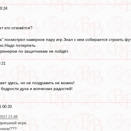
0:24
т кто отзовётся?
а" посмотрел наверное пару игр.Знал с кем собирается строить фу
но.Надо потерпеть .
ренером по защитникам не пойдёт.
:21
вает здесь, но не поздравить не можно!
 бодрости духа и всяческих радостей!
1 00:20
2021 23:48
одняшней игре.
оняли???