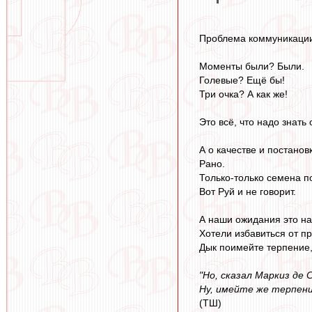
Проблема коммуникации в
Моменты были? Были.
Голевые? Ещё бы!
Три очка? А как же!
Это всё, что надо знать
А о качестве и постанов
Рано.
Только-только семена п
Вот Руй и не говорит.
А наши ожидания это н
Хотели избавиться от п
Дык поимейте терпение
"Но, сказал Маркиз де 
Ну, имейте же терпение
(ТШ)