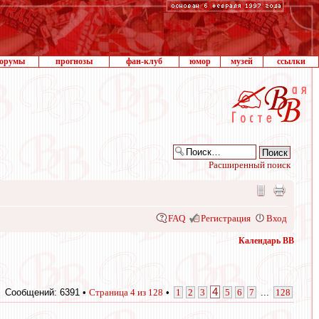
орумы
прогнозы
фан-клуб
юмор
музей
ссылки
Расширенный поиск
FAQ
Регистрация
Вход
Календарь ВВ
4
Сообщений: 6391 •
Страница
4
из
128
•
1
2
3
5
6
7
...
128