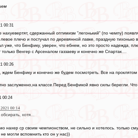
шем
1 00:31
е нахуевертят, сдержанный оптимизм "легонький" (по чемпу) появл
левое плечо и постучал по деревянной лавке, праздную тихонько в
л уже, что Бенфику, уверен, что ебнем, но это просто надежда, пл
 только Венгер с Арсеналом газзаеву и конечно же Спартак....
1 00:26
 ждем Бенфику и конечно же будем посмотреть. Все на проклятом ку
тно заслуженно,на классе.Перед Бенфикой явно силы берегли. Что 
1 00:24
 2021 00:14
бсирать, хотя...
о нахер ср своим чемпионством, не сильно и хотелось. только сму
 не могли вспомнить кто он у нас))