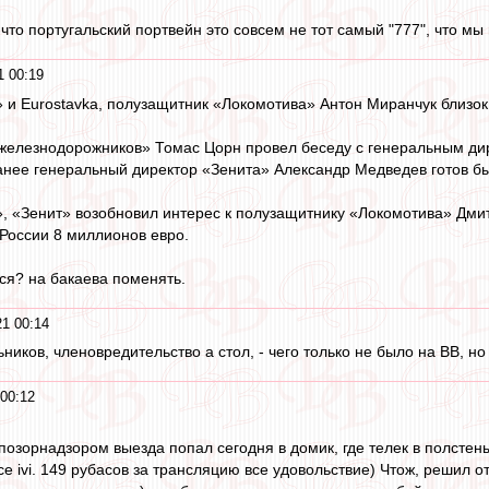
 что португальский портвейн это совсем не тот самый "777", что мы
1 00:19
» и Eurostavka, полузащитник «Локомотива» Антон Миранчук близок
«железнодорожников» Томас Цорн провел беседу с генеральным д
анее генеральный директор «Зенита» Александр Медведев готов б
», «Зенит» возобновил интерес к полузащитнику «Локомотива» Дмит
 России 8 миллионов евро.
тся? на бакаева поменять.
1 00:14
ников, членовредительство а стол, - чего только не было на ВВ, н
00:12
озорнадзором выезда попал сегодня в домик, где телек в полстены
е ivi. 149 рубасов за трансляцию все удовольствие) Чтож, решил о