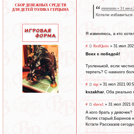
СБОР ДЕНЕЖНЫХ СРЕДСТВ
mmmmm » 31 июл 2
ДЛЯ ДЕТЕЙ ТОЛИКА ГЕРЦЫНА
Хотели избавиться 
Я извиняюсь, а кто хот
#
RedQuite
» 31 июл 202
Всех с победой!
Тухленькой, если честно
терпеть? С намного бол
#
mp
» 31 июл 2021 00:
kvzakhar
, Оба реально
#
slava1
» 31 июл 2021 0
А кого брать у девочек?
Поляк старый,Баринов н
Кстати Рассказов сегодня