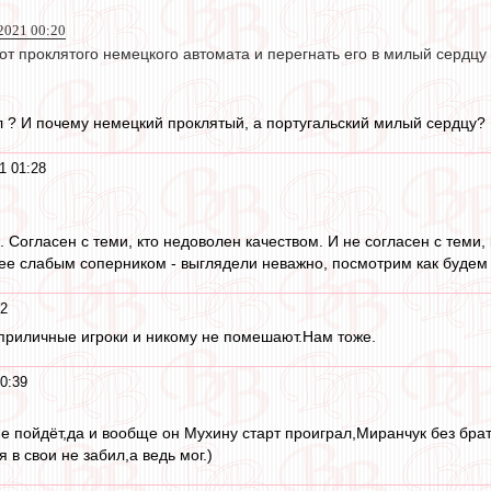
021 00:20
от проклятого немецкого автомата и перегнать его в милый сердц
ел ? И почему немецкий проклятый, а португальский милый сердцу?
1 01:28
. Согласен с теми, кто недоволен качеством. И не согласен с теми, 
ее слабым соперником - выглядели неважно, посмотрим как будем 
52
 приличные игроки и никому не помешают.Нам тоже.
0:39
е пойдёт,да и вообще он Мухину старт проиграл,Миранчук без брат
 в свои не забил,а ведь мог.)