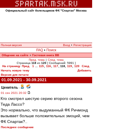
Официальный сайт болельщиков ФК "Спартак" Москва
Полная версия
Вход
•
Регистрация
FAQ
•
Поиск
Общение на сайте
Гостевая книга ВВ
»
Пред. тема
|
След. тема
Страница
118
из
120
[ Сообщений: 5991 ]
На страницу
Пред.
1
...
115
,
116
,
117
,
118
,
119
,
120
След.
Начать новую тему
Добавить
Версия для печати
01.09.2021 - 30.09.2021
Ценитель
-
01 сен 2021 20:32
Кто смотрел шестую серию второго сезона
Теда Лассо?
Это нормально, что выдуманный ФК Ричмонд
вызывает больше положительных эмоций, чем
ФК Спартак?..
Последнее сообщение