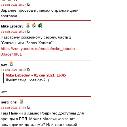
01 сен 2021 18:07
Заранее просьба и линках с трансляцией
sbornaya..
Mike Lebedev
-
01 сен 2021 18:04
Навстречу хоккейному сезону, часть 2.
"Сокольники. Запах Хоккея"
https://zen.yandex.ru/media/mike_lebede ...
00ace48f61
gav
-
01 сен 2021 18:02
Mike Lebedev » 01 сен 2021, 16:45
Душит стыд, брат gav? :)
нет
serg_chel
-
01 сен 2021 17:48
Там Пьянич и Хамес Родригес доступны для
аренды в РПЛ. Может Малежиков занят
последними деталями? Или трагический