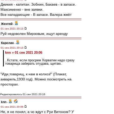
Джикия - капитан. Зобнин, Бакаев - в запасе.
Максименко - вне заявки.
Все нападающие - В запасе. Валера жжёт
Жентяй
-
01 сен 2021 20:13
Руй недоволен Мирзовым, ищут аренду
Карелин
-
01 сен 2021 20:13
knn » 01 сен 2021 20:06
..Кстате, если просрем Хорватии надо сразу
товарища забирать отудава, щитаю.
"Иди,товарищ, к нам в колхоз!" (Плакат,
акварель,1930 год). Можно посмотреть на
просторах.
Редактировалось 01 сен 2021 20:16
knn
-
01 сен 2021 20:06
Не, я не понял, а чо ждут с Руи Витоном? У