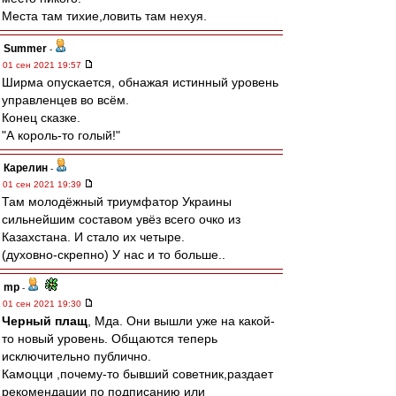
Места там тихие,ловить там нехуя.
Summer
-
01 сен 2021 19:57
Ширма опускается, обнажая истинный уровень
управленцев во всём.
Конец сказке.
"А король-то голый!"
Карелин
-
01 сен 2021 19:39
Там молодёжный триумфатор Украины
сильнейшим составом увёз всего очко из
Казахстана. И стало их четыре.
(духовно-скрепно) У нас и то больше..
mp
-
01 сен 2021 19:30
Черный плащ
, Мда. Они вышли уже на какой-
то новый уровень. Общаются теперь
исключительно публично.
Камоцци ,почему-то бывший советник,раздает
рекомендации по подписанию или