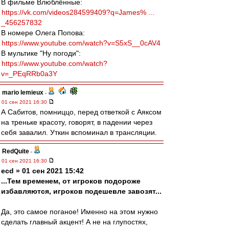
В фильме Влюблённые:
https://vk.com/videos284599409?q=James% ...
_456257832
В номере Олега Попова:
https://www.youtube.com/watch?v=S5xS__0cAV4
В мультике "Ну погоди":
https://www.youtube.com/watch?
v=_PEqRRb0a3Y
mario lemieux
-
01 сен 2021 16:30
А Сабитов, помниццо, перед ответкой с Аяксом
на треньке красоту, говорят, в падении через
себя завалил. Уткин вспоминал в трансляции.
RedQuite
-
01 сен 2021 16:30
ecd » 01 сен 2021 15:42
...Тем временем, от игроков подороже
избавляются, игроков подешевле завозят...
Да, это самое поганое! Именно на этом нужно
сделать главный акцент! А не на глупостях,