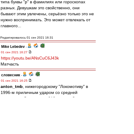
типа буквы "р" в фамилиях или гороскопах
разных. Девушкам это свойственно, они
бывают этим увлечены, серьёзно только это не
нужно воспринимать. Это может отвлекать от
главного...
Редактировалось 01 сен 2021 16:31
Mike Lebedev
-
01 сен 2021 16:27
https://youtu.be/ANsCuC6J43k
Матчасть
словесник
-
01 сен 2021 16:25
anton_tmb
, нижегородскому "Локомотиву" в
1996-м приличным ударом со средней
дистанции. Один гол за 218 игр, да. Зато
титулов -- 12! Рекордсмен среди спартаковцев.
Что касается "матчей" с незабитым мячами, то
надо иметь в виду ещё и процент игрового
времени.