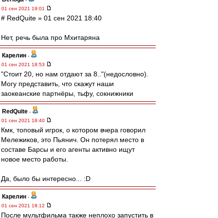
01 сен 2021 19:01
# RedQuite » 01 сен 2021 18:40
Нет, речь была про Мхитаряна
Карелин
-
01 сен 2021 18:53
"Стоит 20, но нам отдают за 8.."(недословно).
Могу представить, что скажут наши
заокеанские партнёры, тьфу, сокнижники
RedQuite
-
01 сен 2021 18:40
Кмк, топовый игрок, о котором вчера говорил
Мележиков, это Пьянич. Он потерял место в
составе Барсы и его агенты активно ищут
новое место работы.
Да, было бы интересно... :D
Карелин
-
01 сен 2021 18:12
После мультфильма также неплохо запустить в