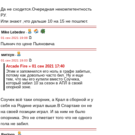
Да не сходится.Очередная некомпетентность
РУ.
Или знают ,что дальше 10 на 15 не пошлют.
Mike Lebedev
-
01 сен 2021 19:08
Пьянич по цене Пьяновича
митхун
-
01 сен 2021 19:03
Arcade Fire » 01 сен 2021 17:40
Этим и запомнился его ноль в графе забитых,
потому как довольно часто бил. Ну и еще
тем, что мы его купили вместо Соучека,
который забил 10 за сезон в АПЛ в своей
опорной зоне.
Соучек всё таки опорник, а Крал в сборной и у
себя на Родине играл выше.В Спартаке он не
на своей позиции играл. И за ним не было
опорника. Это не отметает того что не одного
гола не забил.
Berloga
-