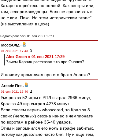
Катаре оторвётесь по полной. Как венгры или,
там, северомакедонцы. Больше сравнивать и
не с кем. Пока. На этом историческом этапе"
(из выступления в цехе)
Редактировалось 01 сен 2021 17:51
МосфОлд
-
01 сен 2021 17:43
Alex Green » 01 сен 2021 17:29
Зачем Карпин рассказал это про Онопко?
И почему промолчал про его брата Ананко?
Arcade Fire
-
01 сен 2021 17:40
Умяров за 52 игры в РПЛ сыграл 2966 минут,
Крал за 49 игр сыграл 4278 минут.
Если совсем верить whoscored, то Крал за 3
своих (неполных) сезона нанес в чемпионате
по воротам в районе 35-40 ударов.
Этим и запомнился его ноль в графе забитых,
потому как довольно часто бил. Ну и еще тем,