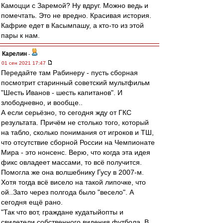
Камоцци с Заремой? Ну вдруг. Можно ведь и
помечтать. Это не вредно. Красивая история.
Кафрие едет в Касымпашу, а кто-то из этой
пары к нам.
Карелин
-
01 сен 2021 17:47
Передайте там Рабинеру - пусть сборная
посмотрит старинный советский мультфильм
"Шесть Иванов - шесть капитанов". И
злободневно, и вообще..
А если серьёзно, то сегодня жду от ГКС
результата. Причём не столько того, который
на табло, сколько понимания от игроков и ТШ,
что отсутствие сборной России на Чемпионате
Мира - это нонсенс. Верю, что когда эта идея
фикс овладеет массами, то всё получится.
Помогла же она волшебнику Гусу в 2007-м.
Хотя тогда всё висело на такой липочке, что
ой..Зато через полгода было "весело". А
сегодня ещё рано.
"Так что вот, граждане кудатыйопты и
свидетели собственного видения футбола..В