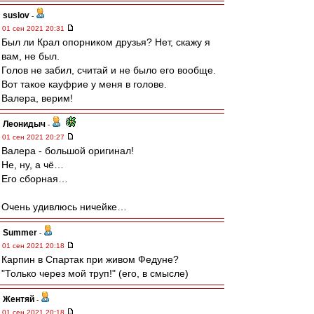
suslov
-
01 сен 2021 20:31
Был ли Крал опорником друзья? Нет, скажу я
вам, не был.
Голов не забил, считай и не было его вообще.
Вот такое кауфрие у меня в голове.
Валера, верим!
Леонидыч
-
01 сен 2021 20:27
Валера - большой оригинал!
Не, ну, а чё…
Его сборная…
Очень удивлюсь ничейке…
Summer
-
01 сен 2021 20:18
Карпин в Спартак при живом Федуне?
"Только через мой труп!" (его, в смысле)
Жентяй
-
01 сен 2021 20:18