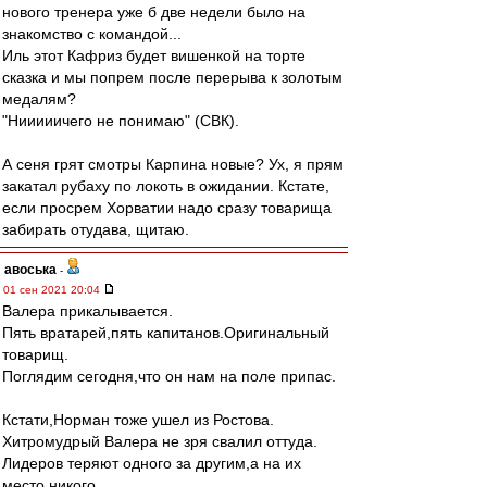
нового тренера уже б две недели было на
знакомство с командой...
Иль этот Кафриз будет вишенкой на торте
сказка и мы попрем после перерыва к золотым
медалям?
"Нииииичего не понимаю" (СВК).
А сеня грят смотры Карпина новые? Ух, я прям
закатал рубаху по локоть в ожидании. Кстате,
если просрем Хорватии надо сразу товарища
забирать отудава, щитаю.
авоська
-
01 сен 2021 20:04
Валера прикалывается.
Пять вратарей,пять капитанов.Оригинальный
товарищ.
Поглядим сегодня,что он нам на поле припас.
Кстати,Норман тоже ушел из Ростова.
Хитромудрый Валера не зря свалил оттуда.
Лидеров теряют одного за другим,а на их
место никого.