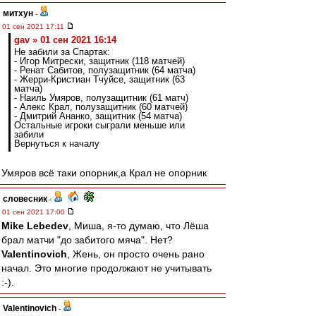
митхун
-
01 сен 2021 17:11
gav » 01 сен 2021 16:14
Не забили за Спартак:
- Игор Митрески, защитник (118 матчей)
- Ренат Сабитов, полузащитник (64 матча)
- Жерри-Кристиан Тчуйсе, защитник (63
матча)
- Наиль Умяров, полузащитник (61 матч)
- Алекс Крал, полузащитник (60 матчей)
- Дмитрий Ананко, защитник (54 матча)
Остальные игроки сыграли меньше или
забили
Вернуться к началу
Умяров всё таки опорник,а Крал не опорник
словесник
-
01 сен 2021 17:00
Mike Lebedev
, Миша, я-то думаю, что Лёша
брал матчи "до забитого мяча". Нет?
Valentinovich
, Жень, он просто очень рано
начал. Это многие продолжают не учитывать
:-).
Valentinovich
-