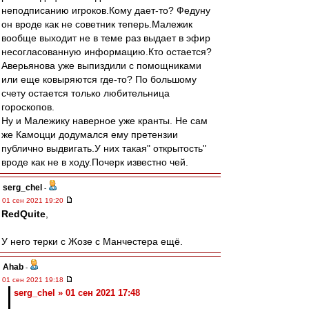
неподписанию игроков.Кому дает-то? Федуну
он вроде как не советник теперь.Малежик
вообще выходит не в теме раз выдает в эфир
несогласованную информацию.Кто остается?
Аверьянова уже выпиздили с помощниками
или еще ковыряются где-то? По большому
счету остается только любительница
гороскопов.
Ну и Малежику наверное уже кранты. Не сам
же Камоцци додумался ему претензии
публично выдвигать.У них такая" открытость"
вроде как не в ходу.Почерк известно чей.
serg_chel
-
01 сен 2021 19:20
RedQuite
,
У него терки с Жозе с Манчестера ещё.
Ahab
-
01 сен 2021 19:18
serg_chel » 01 сен 2021 17:48