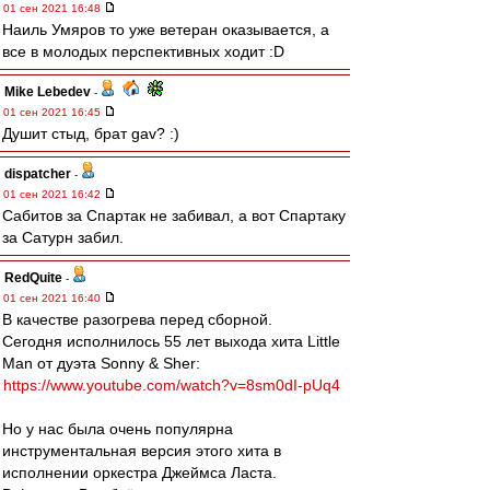
01 сен 2021 16:48
Наиль Умяров то уже ветеран оказывается, а
все в молодых перспективных ходит :D
Mike Lebedev
-
01 сен 2021 16:45
Душит стыд, брат gav? :)
dispatcher
-
01 сен 2021 16:42
Сабитов за Спартак не забивал, а вот Спартаку
за Сатурн забил.
RedQuite
-
01 сен 2021 16:40
В качестве разогрева перед сборной.
Сегодня исполнилось 55 лет выхода хита Little
Man от дуэта Sonny & Sher:
https://www.youtube.com/watch?v=8sm0dI-pUq4
Но у нас была очень популярна
инструментальная версия этого хита в
исполнении оркестра Джеймса Ласта.