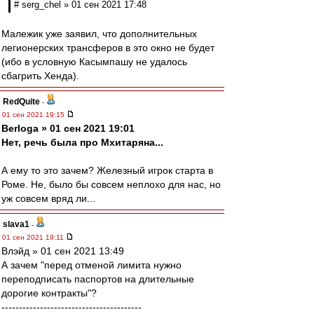
# serg_chel » 01 сен 2021 17:48
Малежик уже заявил, что дополнительных
легионерских трансферов в это окно не будет
(ибо в условную Касымпашу не удалось
сбагрить Хенда).
RedQuite
-
01 сен 2021 19:15
Berloga » 01 сен 2021 19:01
Нет, речь была про Мхитаряна...
А ему то это зачем? Железный игрок старта в
Роме. Не, было бы совсем неплохо для нас, но
уж совсем вряд ли...
slava1
-
01 сен 2021 19:11
Влэйд » 01 сен 2021 13:49
А зачем "перед отменой лимита нужно
переподписать паспортов на длительные
дорогие контракты"?
----------------------------------------