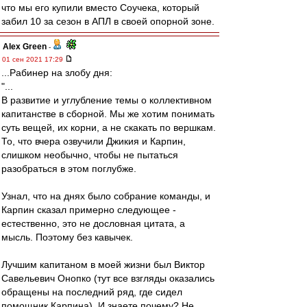
что мы его купили вместо Соучека, который
забил 10 за сезон в АПЛ в своей опорной зоне.
Alex Green
-
01 сен 2021 17:29
...Рабинер на злобу дня:
"...
В развитие и углубление темы о коллективном
капитанстве в сборной. Мы же хотим понимать
суть вещей, их корни, а не скакать по вершкам.
То, что вчера озвучили Джикия и Карпин,
слишком необычно, чтобы не пытаться
разобраться в этом поглубже.
Узнал, что на днях было собрание команды, и
Карпин сказал примерно следующее -
естественно, это не дословная цитата, а
мысль. Поэтому без кавычек.
Лучшим капитаном в моей жизни был Виктор
Савельевич Онопко (тут все взгляды оказались
обращены на последний ряд, где сидел
помощник Карпина). И знаете почему? Не