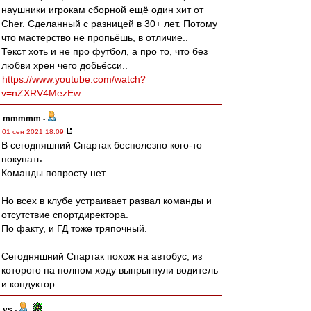
наушники игрокам сборной ещё один хит от
Cher. Сделанный с разницей в 30+ лет. Потому
что мастерство не пропьёшь, в отличие..
Текст хоть и не про футбол, а про то, что без
любви хрен чего добьёсси..
https://www.youtube.com/watch?
v=nZXRV4MezEw
mmmmm
-
01 сен 2021 18:09
В сегодняшний Спартак бесполезно кого-то
покупать.
Команды попросту нет.
Но всех в клубе устраивает развал команды и
отсутствие спортдиректора.
По факту, и ГД тоже тряпочный.
Сегодняшний Спартак похож на автобус, из
которого на полном ходу выпрыгнули водитель
и кондуктор.
ys
-