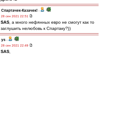
Спартачек-Казачек!
-
28 сен 2021 22:51
SAS
, а много нефянных евро не смогут как то
заглушить нелюбовь к Спартаку?))
ys
-
28 сен 2021 22:49
SAS
,
Саш, но просто не сомневаюсь, что в этом
определенном контексте любовь всегда
победит ненависть. Любовь к деньгам.
SAS
-
28 сен 2021 22:44
хохол вернидуб 3 сезона
играл за зенит.
в настоящее время
ненавидит и Россию,
и Спартак, само собой(
Карелин
-