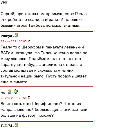
yes
Сергей, при тотальном преимуществе Реала
эти ребята не ссали, а играли. И голешник
бывший игрок Тамбова положил знатный.
zmeya
-
29 сен 2021 00:05
Реалу то с Шерифом и пенальти левенький
ВАРом натянули. Но Тилль конечно попал по
мячу здорово. Подъёмом, плотно -плотно.
Гаранту кто-нибудь с аналитона отправьте
состав молдаван и сколько там из них
титульной нации было. Пусть поразмышляет
ещё о лимите.
ys
-
28 сен 2021 23:59
Во что хоть этот Шериф играет? Что то из
жанра зловонной бердыевщины или все таки
больше на футбол похоже?
Б.Г.-74
-