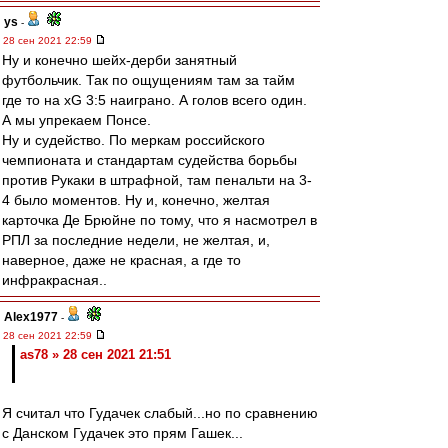
ys
-
28 сен 2021 22:59
Ну и конечно шейх-дерби занятный
футбольчик. Так по ощущениям там за тайм
где то на xG 3:5 наиграно. А голов всего один.
А мы упрекаем Понсе.
Ну и судейство. По меркам российского
чемпионата и стандартам судейства борьбы
против Рукаки в штрафной, там пенальти на 3-
4 было моментов. Ну и, конечно, желтая
карточка Де Брюйне по тому, что я насмотрел в
РПЛ за последние недели, не желтая, и,
наверное, даже не красная, а где то
инфракрасная..
Alex1977
-
28 сен 2021 22:59
as78 » 28 сен 2021 21:51
Я считал что Гудачек слабый...но по сравнению
с Данском Гудачек это прям Гашек...