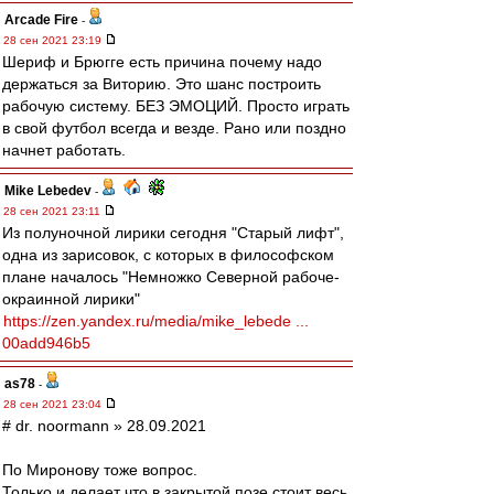
Arcade Fire
-
28 сен 2021 23:19
Шериф и Брюгге есть причина почему надо
держаться за Виторию. Это шанс построить
рабочую систему. БЕЗ ЭМОЦИЙ. Просто играть
в свой футбол всегда и везде. Рано или поздно
начнет работать.
Mike Lebedev
-
28 сен 2021 23:11
Из полуночной лирики сегодня "Старый лифт",
одна из зарисовок, с которых в философском
плане началось "Немножко Северной рабоче-
окраинной лирики"
https://zen.yandex.ru/media/mike_lebede ...
00add946b5
as78
-
28 сен 2021 23:04
# dr. noormann » 28.09.2021
По Миронову тоже вопрос.
Только и делает что в закрытой позе стоит весь