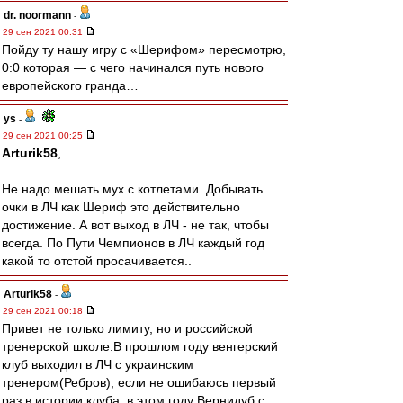
dr. noormann
-
29 сен 2021 00:31
Пойду ту нашу игру с «Шерифом» пересмотрю,
0:0 которая — с чего начинался путь нового
европейского гранда…
ys
-
29 сен 2021 00:25
Arturik58
,
Не надо мешать мух с котлетами. Добывать
очки в ЛЧ как Шериф это действительно
достижение. А вот выход в ЛЧ - не так, чтобы
всегда. По Пути Чемпионов в ЛЧ каждый год
какой то отстой просачивается..
Arturik58
-
29 сен 2021 00:18
Привет не только лимиту, но и российской
тренерской школе.В прошлом году венгерский
клуб выходил в ЛЧ с украинским
тренером(Ребров), если не ошибаюсь первый
раз в истории клуба, в этом году Вернидуб с