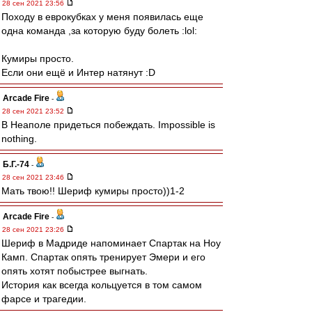
28 сен 2021 23:56
Походу в еврокубках у меня появилась еще
одна команда ,за которую буду болеть :lol:
Кумиры просто.
Если они ещё и Интер натянут :D
Arcade Fire
-
28 сен 2021 23:52
В Неаполе придеться побеждать. Impossible is
nothing.
Б.Г.-74
-
28 сен 2021 23:46
Мать твою!! Шериф кумиры просто))1-2
Arcade Fire
-
28 сен 2021 23:26
Шериф в Мадриде напоминает Спартак на Ноу
Камп. Спартак опять тренирует Эмери и его
опять хотят побыстрее выгнать.
История как всегда кольцуется в том самом
фарсе и трагедии.