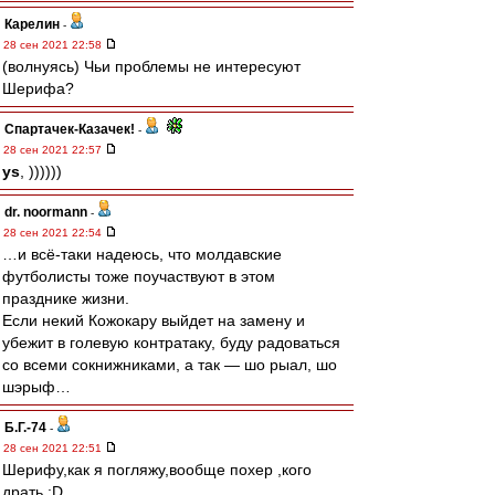
Карелин
-
28 сен 2021 22:58
(волнуясь) Чьи проблемы не интересуют
Шерифа?
Спартачек-Казачек!
-
28 сен 2021 22:57
ys
, ))))))
dr. noormann
-
28 сен 2021 22:54
…и всё-таки надеюсь, что молдавские
футболисты тоже поучаствуют в этом
празднике жизни.
Если некий Кожокару выйдет на замену и
убежит в голевую контратаку, буду радоваться
со всеми сокнижниками, а так — шо рыал, шо
шэрыф…
Б.Г.-74
-
28 сен 2021 22:51
Шерифу,как я погляжу,вообще похер ,кого
драть :D