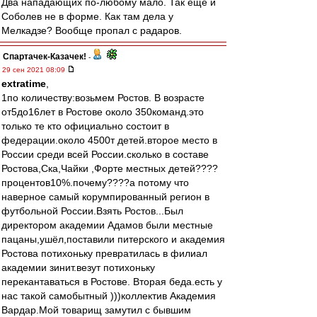
Два нападающих по-любому мало. Так ещё и
Соболев не в форме. Как там дела у
Мелкадзе? Вообще пропал с радаров.
Спартачек-Казачек!
-
29 сен 2021 08:09
extratime
,
1по количеству:возьмем Ростов. В возрасте
от5до16лет в Ростове около 350команд.это
только те кто официально состоит в
федерации.около 4500т детей.второе место в
России среди всей России.сколько в составе
Ростова,Ска,Чайки ,Форте местных детей????
процентов10%.почему????а потому что
наверное самый корумпированный регион в
футбольной России.Взять Ростов...Был
директором академии Адамов были местные
пацаны,ушёл,поставили питерского и академия
Ростова потихоньку превратилась в филиал
академии зинит.везут потихоньку
перекантаваться в Ростове. Вторая беда.есть у
нас такой самобытный )))коллектив Академия
Вардар.Мой товарищ замутил с бывшим