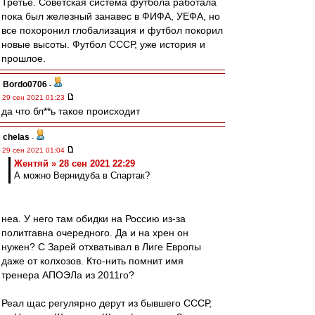
Третье. Советская система футбола работала
пока был железный занавес в ФИФА, УЕФА, но
все похоронил глобализация и футбол покорил
новые высоты. Футбол СССР, уже история и
прошлое.
Bordo0706
-
29 сен 2021 01:23
да что бл**ь такое происходит
chelas
-
29 сен 2021 01:04
Жентяй » 28 сен 2021 22:29
А можно Вернидуба в Спартак?
неа. У него там обидки на Россию из-за
политгавна очередного. Да и на хрен он
нужен? С Зарей отхватывал в Лиге Европы
даже от колхозов. Кто-нить помнит имя
тренера АПОЭЛа из 2011го?
Реал щас регулярно дерут из бывшего СССР,