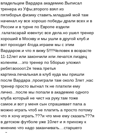
владельцем Вардара академию.Выписал
тренера из Уфы,второго взял из
пятиборья.физику ставить.младший мой там
начинал.ну все хорошо победы драли всех и в
России и в турне по Европе ездили
.галатасарай ювентус все дела.но ушел тренер
хороший в Москву и мы ушли в другой клуб.и
вот проходит 4года.играем мы с этим
Вардаром.и что я вижу 5!!!!Человек в возрасте
11-12лет или закончили или лечатся.пиздец
коленям....это тренер по 5борью уложил
ребят.воооот.2я тема.третья
картина.печальная.в клуб куда мы пришли
после Вардара ,проиграли там около 3лет ,нас
тренер просто выгнал тк не платили ему
лично...после мы попали в академию одного
клуба который не чист на руку.там тоже
самое.и вот у меня сын спрашивает папа а
можно играть чтоб не платить а просто потому
что я хочу играть.???и что мне ему сказать???я
в детском футболе уже 10лет и я прихожу к
мнению что надо заканчивать....старшего