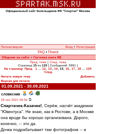
Официальный сайт болельщиков ФК "Спартак" Москва
Полная версия
Вход
•
Регистрация
FAQ
•
Поиск
Общение на сайте
Гостевая книга ВВ
»
Пред. тема
|
След. тема
Страница
15
из
120
[ Сообщений: 5991 ]
На страницу
Пред.
1
...
12
,
13
,
14
,
15
,
16
,
17
,
18
...
120
След.
Начать новую тему
Добавить
Версия для печати
01.09.2021 - 30.09.2021
словесник
-
29 сен 2021 09:54
Спартачек-Казачек!
, Серёж, насчёт академии
"Ювентуса". Не знаю, как в Ростове, а в Москве
она вроде бы хорошо организована. Дорого,
конечно, -- это да.
Дочка подрабатывает там фотографом -- и