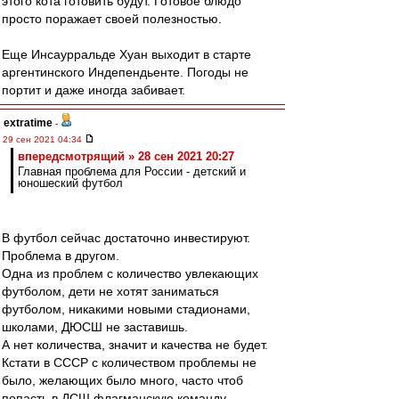
этого кота готовить будут. Готовое блюдо
просто поражает своей полезностью.
Еще Инсаурральде Хуан выходит в старте
аргентинского Индепендьенте. Погоды не
портит и даже иногда забивает.
extratime
-
29 сен 2021 04:34
впередсмотрящий » 28 сен 2021 20:27
Главная проблема для России - детский и
юношеский футбол
В футбол сейчас достаточно инвестируют.
Проблема в другом.
Одна из проблем с количество увлекающих
футболом, дети не хотят заниматься
футболом, никакими новыми стадионами,
школами, ДЮСШ не заставишь.
А нет количества, значит и качества не будет.
Кстати в СССР с количеством проблемы не
было, желающих было много, часто чтоб
попасть в ДСШ флагманскую команду