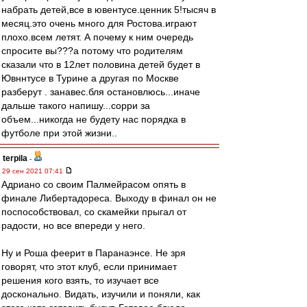
набрать детей,все в ювентусе.ценник 5!тысяч в
месяц.это очень много для Ростова.играют
плохо.всем летят. А почему к ним очередь
спросите вы???а потому что родителям
сказали что в 12лет половина детей будет в
Ювннтусе в Турине а другая по Москве
разберут . занавес.бля остановлюсь...иначе
дальше такого напишу...сорри за
объем...никогда не будету нас порядка в
футболе при этой жизни..
terpila
-
29 сен 2021 07:41
Адриано со своим Палмейрасом опять в
финале Либертадореса. Выходу в финал он не
поспособствовал, со скамейки прыгал от
радости, но все впереди у него.
Ну и Роша феерит в Паранаэнсе. Не зря
говорят, что этот клуб, если принимает
решения кого взять, то изучает все
досконально. Видать, изучили и поняли, как