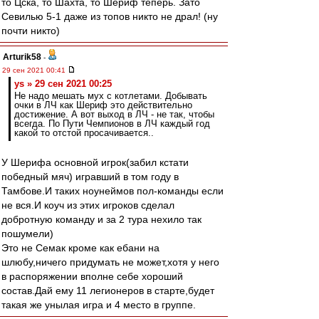
то Цска, то Шахта, то Шериф теперь. Зато
Севилью 5-1 даже из топов никто не драл! (ну
почти никто)
Arturik58
-
29 сен 2021 00:41
ys » 29 сен 2021 00:25
Не надо мешать мух с котлетами. Добывать
очки в ЛЧ как Шериф это действительно
достижение. А вот выход в ЛЧ - не так, чтобы
всегда. По Пути Чемпионов в ЛЧ каждый год
какой то отстой просачивается..
У Шерифа основной игрок(забил кстати
победный мяч) игравший в том году в
Тамбове.И таких ноунеймов пол-команды если
не вся.И коуч из этих игроков сделал
добротную команду и за 2 тура нехило так
пошумели)
Это не Семак кроме как ебани на
шлюбу,ничего придумать не может,хотя у него
в распоряжении вполне себе хороший
состав.Дай ему 11 легионеров в старте,будет
такая же унылая игра и 4 место в группе.