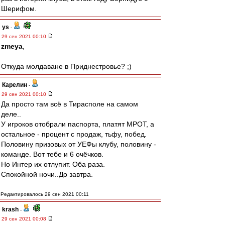
Шерифом.
ys
-
29 сен 2021 00:10
zmeya
,
Откуда молдаване в Приднестровье? ;)
Карелин
-
29 сен 2021 00:10
Да просто там всё в Тирасполе на самом
деле..
У игроков отобрали паспорта, платят МРОТ, а
остальное - процент с продаж, тьфу, побед.
Половину призовых от УЕФы клубу, половину -
команде. Вот тебе и 6 очёчков.
Но Интер их отлупит. Оба раза.
Спокойной ночи..До завтра.
Редактировалось 29 сен 2021 00:11
krash
-
29 сен 2021 00:08