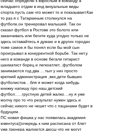
сейчас определю к взрослым в команду а
младшего отдам в инд визуальные виды
спорта.пусть сам что может то и показывает.Как
то раз я с Татаркиным столкнулся на
футболе,он тренеровал малышей. Так он
сказал футбол в Ростове это болото или
заканчивать или бегите куда угодно только не
здесь оставайтесь.я думаю и в других городах
тоже самое.я бы понял если бы мой сын
проигрывал в конкурентной борьбе. Так нет.у
него в команде в основе бегали гитарист
шахматист борец и легкоатлет...футболом
занимаются год два ....тыл у них просто
крепкий администрация ,жкх,дети бывших
футболистов....бля я может когда нибудь
книжку напишу про наш детский
футбол......грустную детей жалко....ну я уже
молчу про то что результат нужен здесь и
сейчас.никого не чешет что с пацанами будет в
будущем..
ПС новая фишка.у нас появилась академия
ювентуса))очередь к ним расписана от 4лет
уже.тренера жалуются дюсш что не могут