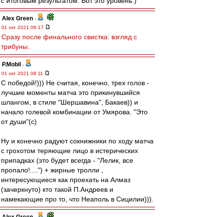
с итоговым результатом. Вот это уровень:)
Alex Green
-
01 окт 2021 08:17
Сразу после финального свистка: взгляд с
трибуны
.
P.Mobil
-
01 окт 2021 08:11
С победой!))) Не считая, конечно, трех голов -
лучшие моменты матча это прикинувшийся
шлангом, в стиле "Шершавина", Бакаев)) и
начало голевой комбинации от Умярова. "Это
от души"(с)
Ну и конечно радуют сокнижники по ходу матча
с грохотом теряющие лицо в истерических
припадках (это будет всегда - "Лелик, все
пропало!....") + жирные тролли ,
интересующиеся как проехать на Алмаз
(зачеркнуто) кто такой П.Андреев и
намекающие про то, что Неаполь в Сицилии))).