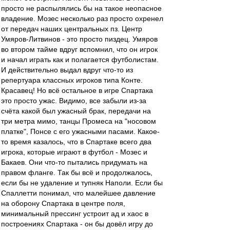
просто не распылялись бы на такое неопасное
владение. Мозес несколько раз просто охренел
от передач наших центральных пз. Центр
Умяров-Литвинов - это просто пиздец. Умяров
во втором тайме вдруг вспомнил, что он игрок
и начал играть как и полагается футболистам.
И действительно выдал вдруг что-то из
репертуара классных игроков типа Конте.
Красавец! Но всё остальное в игре Спартака
это просто ужас. Видимо, все забыли из-за
счёта какой был ужасный брак, передачи на
три метра мимо, танцы Промеса на "носовом
платке", Понсе с его ужасными пасами. Какое-
то время казалось, что в Спартаке всего два
игрока, которые играют в футбол - Мозес и
Бакаев. Они что-то пытались придумать на
правом фланге. Так бы всё и продолжалось,
если бы не удаление и тупняк Наполи. Если бы
Спаллетти понимал, что малейшее давление
на оборону Спартака в центре поля,
минимальный прессинг устроит ад и хаос в
построениях Спартака - он бы довёл игру до