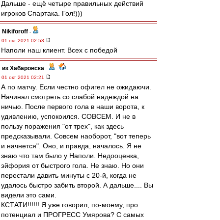
Дальше - ещё четыре правильных действий
игроков Спартака. Гол!)))
Nikiforoff
-
01 окт 2021 02:53
Наполи наш клиент. Всех с победой
из Хабаровска
-
01 окт 2021 02:21
А по матчу. Если честно офигел не ожидаючи.
Начинал смотреть со слабой надеждой на
ничью. После первого гола в наши ворота, к
удивлению, успокоился. СОВСЕМ. И не в
пользу поражения "от трех", как здесь
предсказывали. Совсем наоборот, "вот теперь
и начнется". Оно, и правда, началось. Я не
знаю что там было у Наполи. Недооценка,
эйфория от быстрого гола. Не знаю. Но они
перестали давить минуты с 20-й, когда не
удалось быстро забить второй. А дальше.... Вы
видели это сами.
КСТАТИ!!!!!! Я уже говорил, по-моему, про
потенциал и ПРОГРЕСС Умярова? С самых