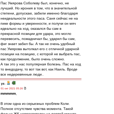
Пас Умярова Соболеву был, конечно, не
лучший. Но ирония в том, что в значительной
степени, допускаю, забили именно благодаря
неидеальности этого паса. Саня сейчас не на
пике формы и уверенности, и получи он мяч
идеально на ход, оказался бы сам в
прекрасной позиции для удара, это могло
перевесить, пожадничал бы, ударил бы сам,
фиг знает забил бы. А так не очень удобный
пас Умярова вытолкал его с отличной ударной
позиции на позицию, с которой не выбрать пас,
как продолжение, было очень сложно.
А так это у нас популярная болезнь. Пас на ход
то внедодачу, то вот так вот, как Наиль. Вроде
все недеревянные люди..
ys
-
01 окт 2021 05:26
mmmmm
,
В этом одна из серьезных проблем Коли.
Полное отсутствие чувства момента. Такой
фол на ЖК непростителен на первой минуте.