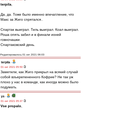
terpila
,
Да, да. Тоже было именно впечатление, что
Макс за Жиго спрятался..
Спартак выиграл. Тиль выиграл. Коал выиграл.
Роша опять забил и в финали ихней
говночашки.
Спартаковский день.
Редактировалось 01 окт 2021 06:03
terpila
-
01 окт 2021 05:50
Заметили, как Жиго прикрыл на всякий случай
собой взъерепененного Кофрие? Не так уж
плохо у нас в команде, как иногда можно было
подумать.
ys
-
01 окт 2021 05:37
Vse propalo
,