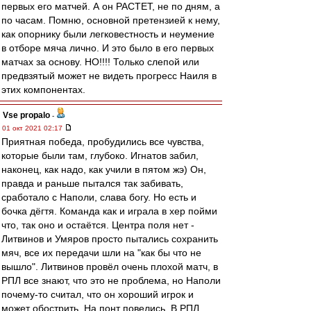
первых его матчей. А он РАСТЕТ, не по дням, а
по часам. Помню, основной претензией к нему,
как опорнику были легковестность и неумение
в отборе мяча лично. И это было в его первых
матчах за основу. НО!!!! Только слепой или
предвзятый может не видеть прогресс Наиля в
этих компонентах.
Vse propalo
-
01 окт 2021 02:17
Приятная победа, пробудились все чувства,
которые были там, глубоко. Игнатов забил,
наконец, как надо, как учили в пятом жэ) Он,
правда и раньше пытался так забивать,
сработало с Наполи, слава богу. Но есть и
бочка дёгтя. Команда как и играла в хер пойми
что, так оно и остаётся. Центра поля нет -
Литвинов и Умяров просто пытались сохранить
мяч, все их передачи шли на "как бы что не
вышло". Литвинов провёл очень плохой матч, в
РПЛ все знают, что это не проблема, но Наполи
почему-то считал, что он хороший игрок и
может обострить. На понт повелись. В РПЛ