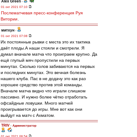
Alex Green
-
01 окт 2021 07:10
Послематчевая пресс-конференция Руя
Витории
.
митхун
-
01 окт 2021 07:08
Их постоянные рывки с места это их тактика
даёт плоды.А наши стояли и смотрели. Я
думал вначале матча что проиграем крупно. Да
ещё глупый мяч пропустили на первых
минутах. Сколько голов забиваются на первых
и последних минутах. Это вечная болезнь
нашего клуба. Пас в не додачу это как раз
хорошее средство против этой команды.
Вначале матча видно что играли слишком
пассивно. И нужно более чётко отработать
офсайдные ловушки. Много матчей
проигрывается до игры. Мне вот как они
выйдут на матч с Ахматом.
TRIV
-
Администратор
01 окт 2021 06:54