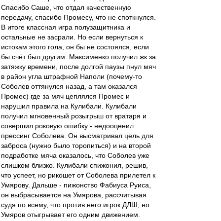
Спасибо Саше, что отдал качественную
передачу, спасибо Промесу, что не споткнулся.
В итоге классная игра полузащитника и
остальные не засрали. Но если вернуться к
истокам этого гола, он бы не состоялся, если
бы счёт был другим. Максименко получил жк за
затяжку времени, после долгой паузы пнул мяч
в район угла штрафной Наполи (почему-то
Соболев оттянулся назад, а там оказался
Промес) где за мяч цеплялся Промес и
нарушил правила на Кулибали. Кулибали
получил мгновенный розыгрыш от вратаря и
совершил роковую ошибку - недооценил
прессинг Соболева. Он высматривал цель для
заброса (нужно было торопиться) и на второй
подработке мяча оказалось, что Соболев уже
слишком близко. Кулибали спижонил, решив,
что успеет, но рикошет от Соболева прилетел к
Умярову. Дальше - пижонство Фабиуса Руиса,
он выбрасывается на Умярова, рассчитывая
судя по всему, что против него игрок ДЛШ, но
Умяров отыгрывает его одним движением.