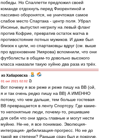
победы. Но Спаллетти предложил своей
команде отдохнуть перед Фиорентиной и
пассивно оборонятся, не уничтожая самое
слабое место Спартака - центр поля. Убрал
Инсинье, выпустил негрилу на левый фланг
против Кофрие, превратив остаток матча в
противостояние потных мужиков. И даже был
близок к цели, но спартаковцы вдруг (см. выше
про вдохновение Умярова) вспомнили, что они
футболисты в общем-то довольно высокого
класса наказали такую хуйню два раза из трёх.
из Хабаровска
-
01 окт 2021 02:02
Вот почему я все реже и реже пишу на ВВ (ой,
я и так очень редко пишу на ВВ) А ИМЕННО
потому, что чем дальше, тем больше гостевая
ВВ превращается в ленту Спортсру. Где какие-
то непонятные люди, почему-то, решившие
для себя что они здесь главные и могут нести
муйню. Не-не, я все понимаю. Эволюция-
интеграция- дебилизация-прогресс. Но не до
такой же степени? Раньше срач был и покруче,