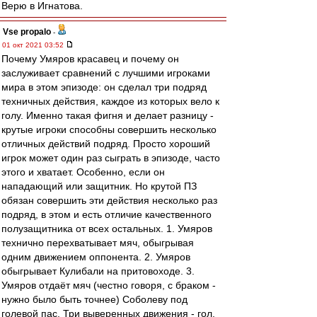
Верю в Игнатова.
Vse propalo
-
01 окт 2021 03:52
Почему Умяров красавец и почему он
заслуживает сравнений с лучшими игроками
мира в этом эпизоде: он сделал три подряд
техничных действия, каждое из которых вело к
голу. Именно такая фигня и делает разницу -
крутые игроки способны совершить несколько
отличных действий подряд. Просто хороший
игрок может один раз сыграть в эпизоде, часто
этого и хватает. Особенно, если он
нападающий или защитник. Но крутой ПЗ
обязан совершить эти действия несколько раз
подряд, в этом и есть отличие качественного
полузащитника от всех остальных. 1. Умяров
технично перехватывает мяч, обыгрывая
одним движением оппонента. 2. Умяров
обыгрывает Кулибали на притовоходе. 3.
Умяров отдаёт мяч (честно говоря, с браком -
нужно было быть точнее) Соболеву под
голевой пас. Три выверенных движения - гол.