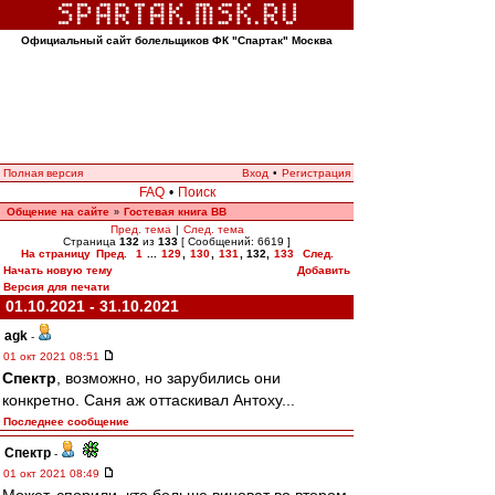
Официальный сайт болельщиков ФК "Спартак" Москва
Полная версия
Вход
•
Регистрация
FAQ
•
Поиск
Общение на сайте
Гостевая книга ВВ
»
Пред. тема
|
След. тема
Страница
132
из
133
[ Сообщений: 6619 ]
На страницу
Пред.
1
...
129
,
130
,
131
,
132
,
133
След.
Начать новую тему
Добавить
Версия для печати
01.10.2021 - 31.10.2021
agk
-
01 окт 2021 08:51
Спектр
, возможно, но зарубились они
конкретно. Саня аж оттаскивал Антоху...
Последнее сообщение
Спектр
-
01 окт 2021 08:49