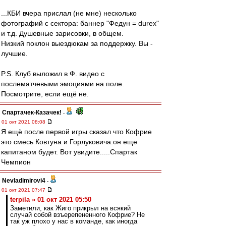
...КБИ вчера прислал (не мне) несколько
фотографий с сектора: баннер "Федун = durex"
и т.д. Душевные зарисовки, в общем.
Низкий поклон выездюкам за поддержку. Вы -
лучшие.
P.S. Клуб выложил в Ф. видео с
послематчевыми эмоциями на поле.
Посмотрите, если ещё не.
Спартачек-Казачек!
-
01 окт 2021 08:08
Я ещё после первой игры сказал что Кофрие
это смесь Ковтуна и Горлуковича.он еще
капитаном будет. Вот увидите.....Спартак
Чемпион
Nevladimirovi4
-
01 окт 2021 07:47
terpila » 01 окт 2021 05:50
Заметили, как Жиго прикрыл на всякий
случай собой взъерепененного Кофрие? Не
так уж плохо у нас в команде, как иногда