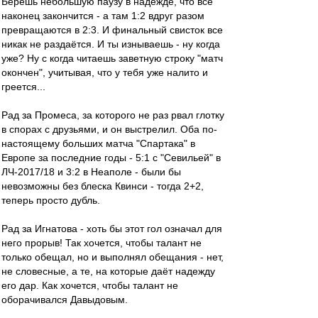
Берёшь небольшую паузу в надежде, что всё
наконец закончится - а там 1:2 вдруг разом
превращаются в 2:3. И финальный свисток все
никак не раздаётся. И ты изнываешь - ну когда
уже? Ну с когда читаешь заветную строку "матч
окончен", учитывая, что у тебя уже налито и
греется...
Рад за Промеса, за которого не раз рвал глотку
в спорах с друзьями, и он выстрелил. Оба по-
настоящему больших матча "Спартака" в
Европе за последние годы - 5:1 с "Севильей" в
ЛЧ-2017/18 и 3:2 в Неаполе - были бы
невозможны без блеска Квинси - тогда 2+2,
теперь просто дубль.
Рад за Игнатова - хоть бы этот гол означал для
него прорыв! Так хочется, чтобы талант не
только обещал, но и выполнял обещания - нет,
не словесные, а те, на которые даёт надежду
его дар. Как хочется, чтобы талант не
оборачивался Давыдовым.