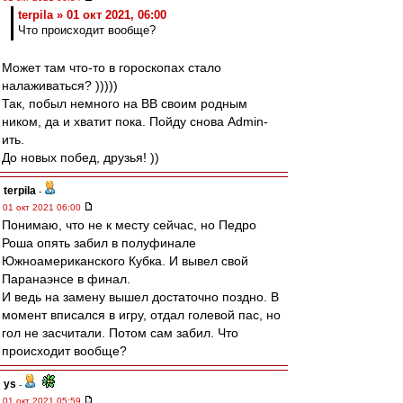
terpila » 01 окт 2021, 06:00
Что происходит вообще?
Может там что-то в гороскопах стало
налаживаться? )))))
Так, побыл немного на ВВ своим родным
ником, да и хватит пока. Пойду снова Admin-
ить.
До новых побед, друзья! ))
terpila
-
01 окт 2021 06:00
Понимаю, что не к месту сейчас, но Педро
Роша опять забил в полуфинале
Южноамериканского Кубка. И вывел свой
Паранаэнсе в финал.
И ведь на замену вышел достаточно поздно. В
момент вписался в игру, отдал голевой пас, но
гол не засчитали. Потом сам забил. Что
происходит вообще?
ys
-
01 окт 2021 05:59