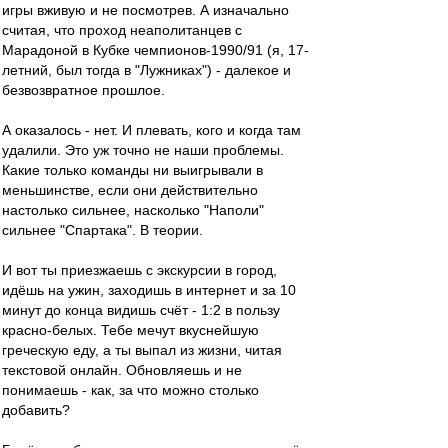
игры вживую и не посмотрев. А изначально
считая, что проход неаполитанцев с
Марадоной в Кубке чемпионов-1990/91 (я, 17-
летний, был тогда в "Лужниках") - далекое и
безвозвратное прошлое.
А оказалось - нет. И плевать, кого и когда там
удалили. Это уж точно не наши проблемы.
Какие только команды ни выигрывали в
меньшинстве, если они действительно
настолько сильнее, насколько "Наполи"
сильнее "Спартака". В теории.
И вот ты приезжаешь с экскурсии в город,
идёшь на ужин, заходишь в интернет и за 10
минут до конца видишь счёт - 1:2 в пользу
красно-белых. Тебе мечут вкуснейшую
греческую еду, а ты выпал из жизни, читая
текстовой онлайн. Обновляешь и не
понимаешь - как, за что можно столько
добавить?