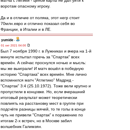
матча с Легией - ценой карты не дал уйти к
воротам опасному игроку.
Да и в отличие от поляка, этот негр стоит
70млн.евро и отлично показал себя во
Франции, в Италии и в ЛЕ.
yumide
-
01 окт 2021 04:00
Был 7 ноября 1990 г. в Лужниках и вчера на 1-й
минуте испытал горечь за "Спартак" всех
времён. А сейчас проснулся ночью и мысль:
мы же выиграли! И матч вошёл в победную
историю "Спартака" всех времён. Мне лично
вспомнился матч "Атлетико" Мадрид -
"Спартак" 3:4 (25.10.1972). Тоже вели крупно и
пропустили в концовке. Но, если вчерашний
итоговый результат может теоретически
повлиять на расстановку мест в группе при
подсчёте разницы мячей, то те голы в конце
чуть не привели "Спартак" к поражению по
итогам 2-х встреч, но в Москве забил
волшебник Галимзян.