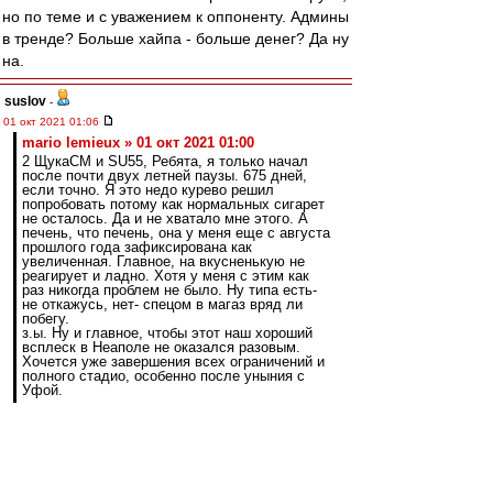
но по теме и с уважением к оппоненту. Админы
в тренде? Больше хайпа - больше денег? Да ну
на.
suslov
-
01 окт 2021 01:06
mario lemieux » 01 окт 2021 01:00
2 ЩукаСМ и SU55, Ребята, я только начал
после почти двух летней паузы. 675 дней,
если точно. Я это недо курево решил
попробовать потому как нормальных сигарет
не осталось. Да и не хватало мне этого. А
печень, что печень, она у меня еще с августа
прошлого года зафиксирована как
увеличенная. Главное, на вкусненькую не
реагирует и ладно. Хотя у меня с этим как
раз никогда проблем не было. Ну типа есть-
не откажусь, нет- спецом в магаз вряд ли
побегу.
з.ы. Ну и главное, чтобы этот наш хороший
всплеск в Неаполе не оказался разовым.
Хочется уже завершения всех ограничений и
полного стадио, особенно после уныния с
Уфой.
Хочется разово курить, долбани беломорину. С
утра не захочется.