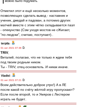
можно было подумать.
Отметил этот и ещё несколько моментов,
позволяющих сделать вывод - наставник и
ученик, джедай и падован, а потомиз других
матчей вместе с этим чётко складывается пазл
- опекунство (Сэм уходя мостов не сЖигает,
"по-людски", считаю, поступает)..
terpila
-
01 окт 2021 07:36
TRIV
,
Виталий, полагаю, что не только я ждем тебя
под твоим родным ником.
Ты - TRIV, отец-основатель. И никак иначе.
Vladisl
-
01 окт 2021 07:21
Всем действительно доброе утро!) А в ЛЕ
после какой по счёту жёлтой игру пропускают?
Если после второй, то и Умяров с Лестером
играть не будет..