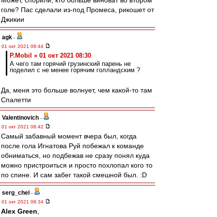
Может, спорили, кто больше виноват во втором
голе? Пас сделали из-под Промеса, рикошет от
Джикии
agk
-
01 окт 2021 08:44
P.Mobil » 01 окт 2021 08:30
А чего там горячий грузинский парень не
поделил с не менее горячим голландским ?
Да, меня это больше волнует, чем какой-то там
Спалетти
Valentinovich
-
01 окт 2021 08:42
Самый забавный момент вчера был, когда
после гола Игнатова Руй побежал к команде
обниматься, но подбежав не сразу понял куда
можно пристроиться и просто похлопал кого то
по спине. И сам забег такой смешной был. :D
serg_chel
-
01 окт 2021 08:34
Alex Green
,