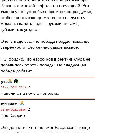
Равно как и такой нефол - на последней. Вот
Умярову не нужно было времени на раздумье,
чтобы понять в конце матча, что по чувству
момента валить надо .. руками, ногами,
зубами, как угодно .
Очень надеюсь, что победа придаст команде
уверенности. Это сейчас самое важное.
ПС: обидно, что евроочков в рейтинг клуба не
добавилось от этой победы. Но следующая
победа добавит.
ys
-
01 окт 2021 05:16
Наполи .. на поле .. напоили..
mmmmm
-
01 окт 2021 05:07
Про Кофрие.
Он сделал то, чего не смог Рассказов в конце