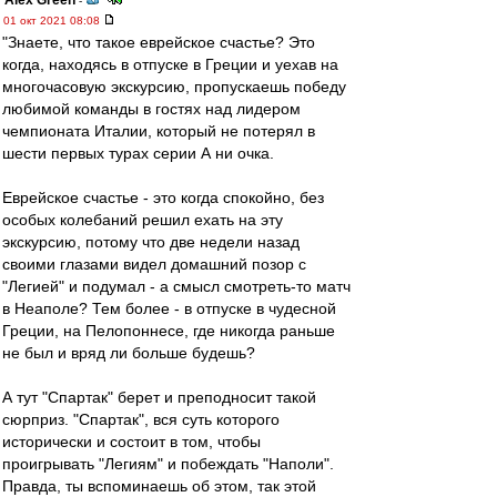
Alex Green
-
01 окт 2021 08:08
"Знаете, что такое еврейское счастье? Это
когда, находясь в отпуске в Греции и уехав на
многочасовую экскурсию, пропускаешь победу
любимой команды в гостях над лидером
чемпионата Италии, который не потерял в
шести первых турах серии А ни очка.
Еврейское счастье - это когда спокойно, без
особых колебаний решил ехать на эту
экскурсию, потому что две недели назад
своими глазами видел домашний позор с
"Легией" и подумал - а смысл смотреть-то матч
в Неаполе? Тем более - в отпуске в чудесной
Греции, на Пелопоннесе, где никогда раньше
не был и вряд ли больше будешь?
А тут "Спартак" берет и преподносит такой
сюрприз. "Спартак", вся суть которого
исторически и состоит в том, чтобы
проигрывать "Легиям" и побеждать "Наполи".
Правда, ты вспоминаешь об этом, так этой