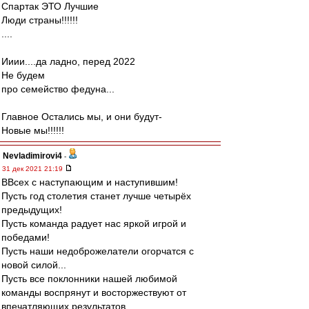
Спартак ЭТО Лучшие
Люди страны!!!!!!
....
Ииии....да ладно, перед 2022
Не будем
про семейство федуна...
Главное Остались мы, и они будут-
Новые мы!!!!!!
Nevladimirovi4
-
31 дек 2021 21:19
ВВсех с наступающим и наступившим!
Пусть год столетия станет лучше четырёх
предыдущих!
Пусть команда радует нас яркой игрой и
победами!
Пусть наши недоброжелатели огорчатся с
новой силой...
Пусть все поклонники нашей любимой
команды воспрянут и восторжествуют от
впечатляющих результатов.