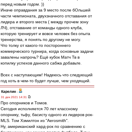
перед новым годом. ))
Иначе оправдания за 9 место после бОльшей
части чемпионата, двухзначного отставания от
лидера и второго места ( между прочем зону
ЛЧ), отставание от команды одного клуба,
которую тренирует и вовсе человек без опыта
тренерства, я понять по другому не могу.
Что толку от какого-то постороннего
коммерческого турнира, когда основные задачи
завалены напрочь? Ещё кубок Матч Тв в
копилку успехов данного сабжа добавьте.
Всех с наступающим! Надеюсь что следующий
год хоть в чем-то будет лучше, чем уходящий.
Карелин
-
31 дек 2021 14:31
Про опорников и Томов.
Сегодня исполняется 70 лет классному
опорнику, тьфу, басисту одного из лидеров рок-
MLS. Том Хэмилтон из "Aerosmith".
Ну, американский хард-рок по сравнению с