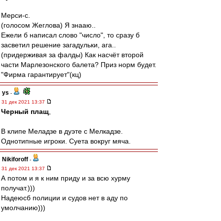
Мерси-с.
(голосом Жеглова) Я знааю..
Ежели б написал слово "число", то сразу б
засветил решение загадульки, ага..
(придерживая за фалды) Как насчёт второй
части Марлезонского балета? Приз норм будет.
"Фирма гарантирует"(кц)
ys
-
31 дек 2021 13:37
Черный плащ
,
В клипе Меладзе в дуэте с Мелкадзе.
Однотипные игроки. Суета вокруг мяча.
Nikiforoff
-
31 дек 2021 13:37
А потом и я к ним приду и за всю хурму
получат.)))
Надеюсб полиции и судов нет в аду по
умолчанию)))