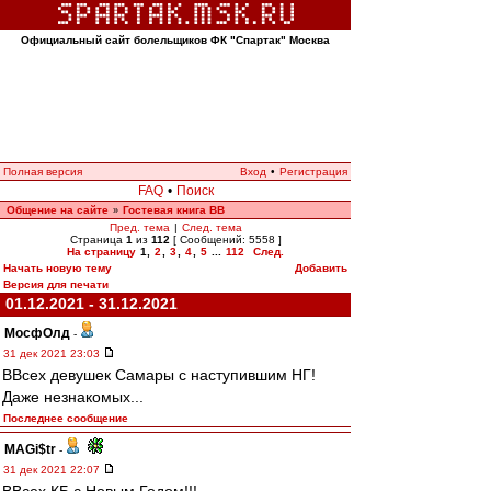
Официальный сайт болельщиков ФК "Спартак" Москва
Полная версия
Вход
•
Регистрация
FAQ
•
Поиск
Общение на сайте
Гостевая книга ВВ
»
Пред. тема
|
След. тема
Страница
1
из
112
[ Сообщений: 5558 ]
На страницу
1
,
2
,
3
,
4
,
5
...
112
След.
Начать новую тему
Добавить
Версия для печати
01.12.2021 - 31.12.2021
МосфОлд
-
31 дек 2021 23:03
ВВсех девушек Самары с наступившим НГ!
Даже незнакомых...
Последнее сообщение
MAGi$tr
-
31 дек 2021 22:07