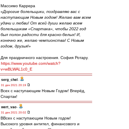
Массимо Каррера
«
Дорогие болельщики, поздравляю вас с
наступающим Новым годом! Желаю вам всем
удачи и любви! От всей души желаю всем
болельщикам «Спартака», чтобы 2022 год
был полон радости для красно-белых! И,
конечно же, желаю чемпионства! С Новым
годом, друзья!
»
Для праздничного настроения. София Ротару.
https://www.youtube.com/watch?
v=wBLWAL1c0_E
serg_chel
-
31 дек 2021 20:19
Всех с наступающим Новым Годом! Вперёд,
Спартак!
wert_vao
-
31 дек 2021 20:02
ВВсех с наступающим Новым годом!
Высокого уровня антител, финансового и