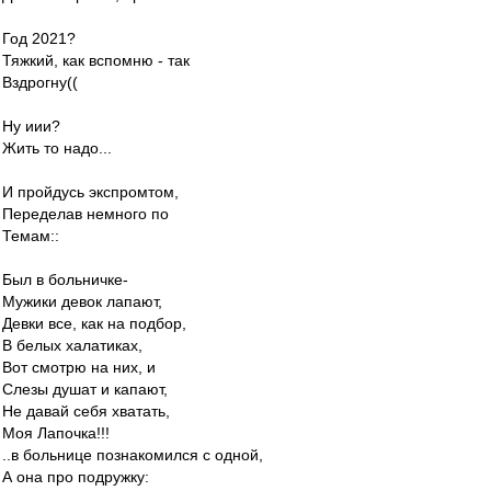
Год 2021?
Тяжкий, как вспомню - так
Вздрогну((
Ну иии?
Жить то надо...
И пройдусь экспромтом,
Переделав немного по
Темам::
Был в больничке-
Мужики девок лапают,
Девки все, как на подбор,
В белых халатиках,
Вот смотрю на них, и
Слезы душат и капают,
Не давай себя хватать,
Моя Лапочка!!!
..в больнице познакомился с одной,
А она про подружку: