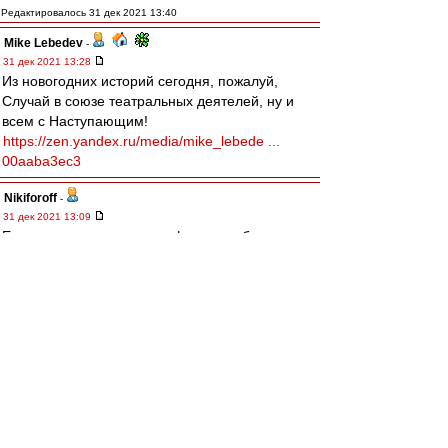
Редактировалось 31 дек 2021 13:40
Mike Lebedev
-
31 дек 2021 13:28
Из новогодних историй сегодня, пожалуй,
Случай в союзе театральных деятелей, ну и
всем с Наступающим!
https://zen.yandex.ru/media/mike_lebede ...
00aaba3ec3
Nikiforoff
-
31 дек 2021 13:09
Если мы, говорим о трансферах, то барриос
для, Спартака выглядит явно лучше пруцевых.
В крыльях советов это возможно правильно, в
этом лехаредквайт прав, но не в Спартаке.
Если не умеете готовить для основы своих, то
покупайте хакима зиеша, пока он стоит копейки
и с, удовольствием поехал бы, уверен на
зарплату, больше чем в аяксе в 10 раз. А потом
продавайте в челси за 50 лямов.
Черный плащ
-