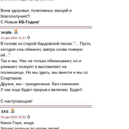
Всем здоровья, позитивных эмоций и
благополучия!!!
С Новым
КБ-Годом
!
terpila
-
31 дек 2021 21:17
В голове из старой бардовской песни: "... Пусть
сегодня она обманет, завтра снова поверю
ей..."
Так и мы. Нас не только обманывают, но и
унижают, позорят и выставляют на
посмешище. Но мы здесь, мы вместе и мы со
Спартаком.
Друзья, мы - грандиозные. Без сомнения.
У нас еще будет прорыв к величию. Будет!
С наступающим!
SAS
-
31 дек 2021 20:51
Какое Горе, когда
Уходят родные по крови люди(