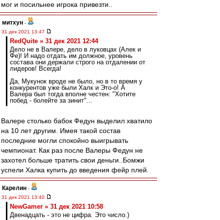
мог и посильнее игрока привезти..
митхун
-
31 дек 2021 13:47
RedQuite » 31 дек 2021 12:44
Дело не в Валере, дело в луковцах (Алек и
Фе)! И надо отдать им должное, уровень
состава они держали строго на отдалении от
лидеров! Всегда!
Да, Мукунок вроде не было, но в то время у
конкурентов уже были Халк и Это-о! А
Валера был тогда вполне честен: "Хотите
побед - болейте за зинит"...
Валере столько бабок Федун выделил хватило
на 10 лет другим. Имея такой состав
последние могли спокойно выигрывать
чемпионат. Как раз после Валеры Федун не
захотел больше тратить свои деньги..Бомжи
успели Халка купить до введения фейр плей.
Карелин
-
31 дек 2021 13:40
NewGamer » 31 дек 2021 10:58
Двенадцать - это не цифра. Это число.)