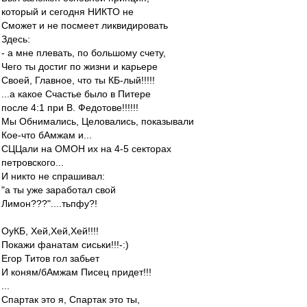
который и сегодня НИКТО не
Сможет и не посмеет ликвидировать
Здесь:
- а мне плевать, по большому счету,
Чего ты достиг по жизни и карьере
Своей, Главное, что ты КБ-лый!!!!!
...а какое Счастье было в Питере
после 4:1 при В. Федотове!!!!!!
Мы Обнимались, Целовались, показывали
Кое-что бАмжам и...
СЦЦали на ОМОН их на 4-5 секторах
петровского...
И никто не спрашивал:
"а ты уже заработал свой
Лимон???"....тьпфу?!
ОуКБ, Хей,Хей,Хей!!!!
Покажи фанатам сиськи!!!-:)
Егор Титов гол забьет
И коням/бАмжам Писец придет!!!
...
Спартак это я, Спартак это ты,