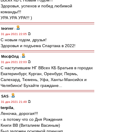
ВВсех КБ с Новым Годом!!!
Здоровья, успехов и побед любимой
команды!!!
УРА УРА УРА!!! )
teorver
-
31 дек 2021 22:05
С новым годом, друзья!
Здоровья и подъема Спартака в 2022!
МосфОлд
-
31 дек 2021 22:03
С наступившем НГ ВВсех КБ Братьев в городах
Екатеринбург, Курган, Оренбург, Пермь,
Салехард, Тюмень, Уфа, Ханты-Мансийск и
Челябинск! Бухайте граждане...
SAS
-
31 дек 2021 21:49
terpila
,
Леночка, дорогая!!!
- а потому что со Дня Рождения
Книги ВВ (Виталием Васиным)
Был заложен основной принцип,