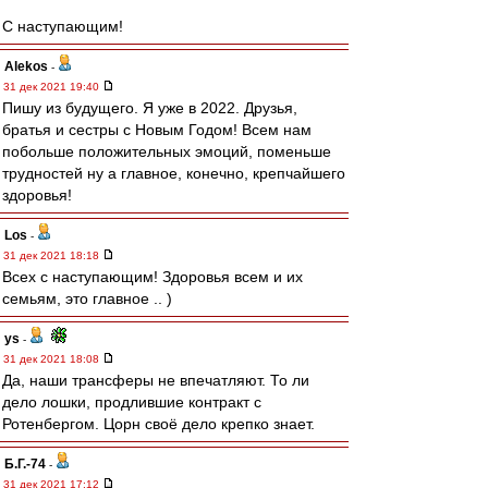
С наступающим!
Alekos
-
31 дек 2021 19:40
Пишу из будущего. Я уже в 2022. Друзья,
братья и сестры с Новым Годом! Всем нам
побольше положительных эмоций, поменьше
трудностей ну а главное, конечно, крепчайшего
здоровья!
Los
-
31 дек 2021 18:18
Всех с наступающим! Здоровья всем и их
семьям, это главное .. )
ys
-
31 дек 2021 18:08
Да, наши трансферы не впечатляют. То ли
дело лошки, продлившие контракт с
Ротенбергом. Цорн своё дело крепко знает.
Б.Г.-74
-
31 дек 2021 17:12