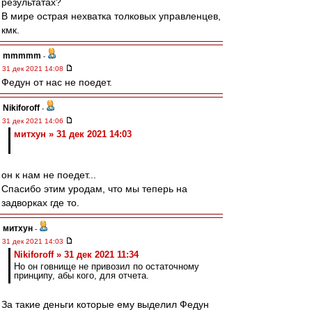
результатах?
В мире острая нехватка толковых управленцев,
кмк.
mmmmm
-
31 дек 2021 14:08
Федун от нас не поедет.
Nikiforoff
-
31 дек 2021 14:06
митхун » 31 дек 2021 14:03
он к нам не поедет...
Спасибо этим уродам, что мы теперь на
задворках где то.
митхун
-
31 дек 2021 14:03
Nikiforoff » 31 дек 2021 11:34
Но он говнище не привозил по остаточному
принципу, абы кого, для отчета.
За такие деньги которые ему выделил Федун