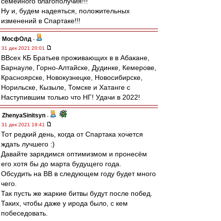
семейного благополучия!!!
Ну и, будем надеяться, положительных
изменений в Спартаке!!!
МосфОлд
-
31 дек 2021 20:01
ВВсех КБ Братьев проживающих в в Абакане,
Барнауле, Горно-Алтайске, Дудинке, Кемерове,
Красноярске, Новокузнецке, Новосибирске,
Норильске, Кызыле, Томске и Хатанге с
Наступившим только что НГ! Удачи в 2022!
ZhenyaSinitsyn
-
31 дек 2021 19:41
Тот редкий день, когда от Спартака хочется
ждать лучшего :)
Давайте зарядимся оптимизмом и пронесём
его хотя бы до марта будущего года.
Обсудить на ВВ в следующем году будет много
чего.
Так пусть же жаркие битвы будут после побед.
Таких, чтобы даже у ирода было, с кем
побеседовать.