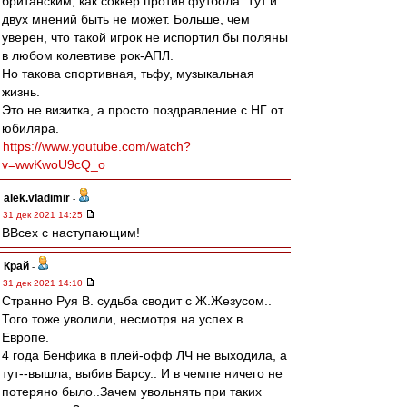
британским, как соккер против футбола. Тут и
двух мнений быть не может. Больше, чем
уверен, что такой игрок не испортил бы поляны
в любом колевтиве рок-АПЛ.
Но такова спортивная, тьфу, музыкальная
жизнь.
Это не визитка, а просто поздравление с НГ от
юбиляра.
https://www.youtube.com/watch?
v=wwKwoU9cQ_o
alek.vladimir
-
31 дек 2021 14:25
ВВсех с наступающим!
Край
-
31 дек 2021 14:10
Странно Руя В. судьба сводит с Ж.Жезусом..
Того тоже уволили, несмотря на успех в
Европе.
4 года Бенфика в плей-офф ЛЧ не выходила, а
тут--вышла, выбив Барсу.. И в чемпе ничего не
потеряно было..Зачем увольнять при таких