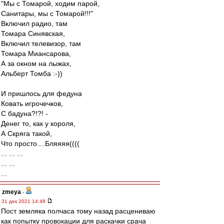
"Мы с Томарой, ходим парой,
Санитары, мы с Томарой!!!"
Включил радио, там
Томара Синявская,
Включил телевизор, там
Томара Миансарова,
А за окном на лыжах,
Альберт Томба :-))
И пришлось для федуна
Ковать игрочечков,
С бадуна?!?! -
Денег то, как у короля,
А Скряга такой,
Что просто....Бляяяя((((
... ... ...
... ...
...
zmeya
-
31 дек 2021 14:48
Пост земляка полчаса тому назад расцениваю
как попытку провокации для раскачки срача