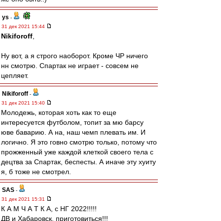
ys
-
31 дек 2021 15:44
Nikiforoff
,
Ну вот, а я строго наоборот. Кроме ЧР ничего
нн смотрю. Спартак не играет - совсем не
цепляет.
Nikiforoff
-
31 дек 2021 15:40
Молодежь, которая хоть как то еще
интересуется футболом, топит за мю барсу
юве баварию. А на, наш чемп плевать им. И
логично. Я это говно смотрю только, потому что
прожженный уже каждой клеткой своего тела с
децтва за Спартак, беспесты. А иначе эту хуиту
я, б тоже не смотрел.
SAS
-
31 дек 2021 15:31
К А М Ч А Т К А, с НГ 2022!!!!!
ДВ и Хабаровск, приготовиться!!!