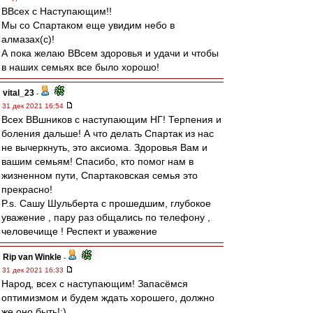
ВВсех с Наступающим!!
Мы со Спартаком еще увидим небо в
алмазах(с)!
А пока желаю ВВсем здоровья и удачи и чтобы
в наших семьях все было хорошо!
vital_23
-
31 дек 2021 16:54
Всех ВВшников с наступающим НГ! Терпения и
боления дальше! А что делать Спартак из нас
не вычеркнуть, это аксиома. Здоровья Вам и
вашим семьям! Спасибо, кто помог нам в
жизненном пути, Спартаковская семья это
прекрасно!
P.s. Сашу Шульберта с прошедшим, глубокое
уважение , пару раз общались по телефону ,
человечище ! Респект и уважение
Rip van Winkle
-
31 дек 2021 16:33
Народ, всех с наступающим! Запасёмся
оптимизмом и будем ждать хорошего, должно
же оно быть!:)