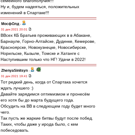
семейного благополучия!!!
Ну и, будем надеяться, положительных
изменений в Спартаке!!!
МосфОлд
-
31 дек 2021 20:01
ВВсех КБ Братьев проживающих в в Абакане,
Барнауле, Горно-Алтайске, Дудинке, Кемерове,
Красноярске, Новокузнецке, Новосибирске,
Норильске, Кызыле, Томске и Хатанге с
Наступившим только что НГ! Удачи в 2022!
ZhenyaSinitsyn
-
31 дек 2021 19:41
Тот редкий день, когда от Спартака хочется
ждать лучшего :)
Давайте зарядимся оптимизмом и пронесём
его хотя бы до марта будущего года.
Обсудить на ВВ в следующем году будет много
чего.
Так пусть же жаркие битвы будут после побед.
Таких, чтобы даже у ирода было, с кем
побеседовать.