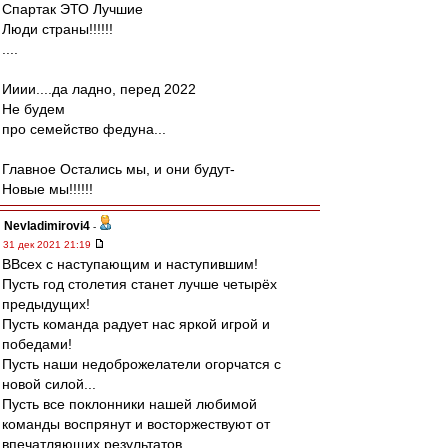
Спартак ЭТО Лучшие
Люди страны!!!!!!
....
Ииии....да ладно, перед 2022
Не будем
про семейство федуна...
Главное Остались мы, и они будут-
Новые мы!!!!!!
Nevladimirovi4
-
31 дек 2021 21:19
ВВсех с наступающим и наступившим!
Пусть год столетия станет лучше четырёх
предыдущих!
Пусть команда радует нас яркой игрой и
победами!
Пусть наши недоброжелатели огорчатся с
новой силой...
Пусть все поклонники нашей любимой
команды воспрянут и восторжествуют от
впечатляющих результатов.