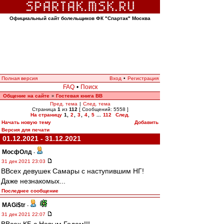
Официальный сайт болельщиков ФК "Спартак" Москва
Полная версия
Вход
•
Регистрация
FAQ
•
Поиск
Общение на сайте
Гостевая книга ВВ
»
Пред. тема
|
След. тема
Страница
1
из
112
[ Сообщений: 5558 ]
На страницу
1
,
2
,
3
,
4
,
5
...
112
След.
Начать новую тему
Добавить
Версия для печати
01.12.2021 - 31.12.2021
МосфОлд
-
31 дек 2021 23:03
ВВсех девушек Самары с наступившим НГ!
Даже незнакомых...
Последнее сообщение
MAGi$tr
-
31 дек 2021 22:07