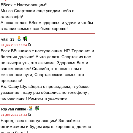
ВВсех с Наступающим!!
Мы со Спартаком еще увидим небо в
алмазах(с)!
А пока желаю ВВсем здоровья и удачи и чтобы
в наших семьях все было хорошо!
vital_23
-
31 дек 2021 16:54
Всех ВВшников с наступающим НГ! Терпения и
боления дальше! А что делать Спартак из нас
не вычеркнуть, это аксиома. Здоровья Вам и
вашим семьям! Спасибо, кто помог нам в
жизненном пути, Спартаковская семья это
прекрасно!
P.s. Сашу Шульберта с прошедшим, глубокое
уважение , пару раз общались по телефону ,
человечище ! Респект и уважение
Rip van Winkle
-
31 дек 2021 16:33
Народ, всех с наступающим! Запасёмся
оптимизмом и будем ждать хорошего, должно
же оно быть!:)