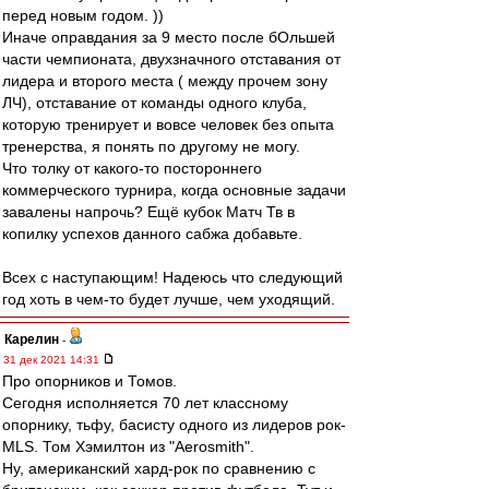
перед новым годом. ))
Иначе оправдания за 9 место после бОльшей
части чемпионата, двухзначного отставания от
лидера и второго места ( между прочем зону
ЛЧ), отставание от команды одного клуба,
которую тренирует и вовсе человек без опыта
тренерства, я понять по другому не могу.
Что толку от какого-то постороннего
коммерческого турнира, когда основные задачи
завалены напрочь? Ещё кубок Матч Тв в
копилку успехов данного сабжа добавьте.
Всех с наступающим! Надеюсь что следующий
год хоть в чем-то будет лучше, чем уходящий.
Карелин
-
31 дек 2021 14:31
Про опорников и Томов.
Сегодня исполняется 70 лет классному
опорнику, тьфу, басисту одного из лидеров рок-
MLS. Том Хэмилтон из "Aerosmith".
Ну, американский хард-рок по сравнению с