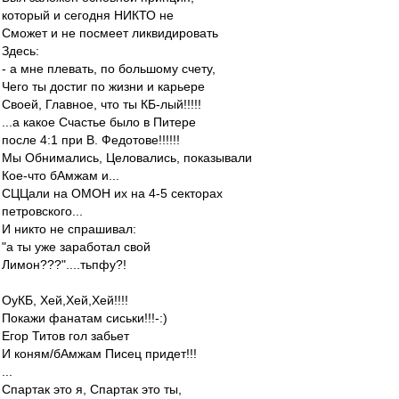
который и сегодня НИКТО не
Сможет и не посмеет ликвидировать
Здесь:
- а мне плевать, по большому счету,
Чего ты достиг по жизни и карьере
Своей, Главное, что ты КБ-лый!!!!!
...а какое Счастье было в Питере
после 4:1 при В. Федотове!!!!!!
Мы Обнимались, Целовались, показывали
Кое-что бАмжам и...
СЦЦали на ОМОН их на 4-5 секторах
петровского...
И никто не спрашивал:
"а ты уже заработал свой
Лимон???"....тьпфу?!
ОуКБ, Хей,Хей,Хей!!!!
Покажи фанатам сиськи!!!-:)
Егор Титов гол забьет
И коням/бАмжам Писец придет!!!
...
Спартак это я, Спартак это ты,