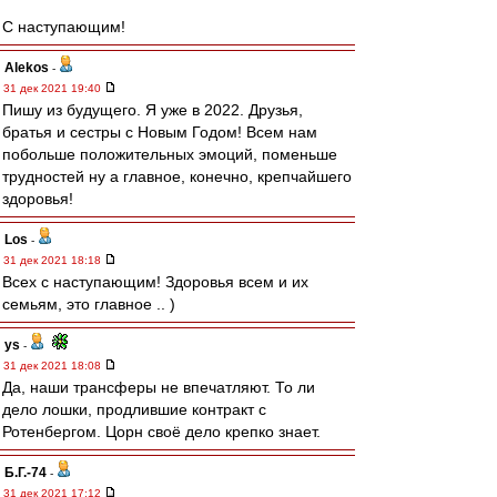
С наступающим!
Alekos
-
31 дек 2021 19:40
Пишу из будущего. Я уже в 2022. Друзья,
братья и сестры с Новым Годом! Всем нам
побольше положительных эмоций, поменьше
трудностей ну а главное, конечно, крепчайшего
здоровья!
Los
-
31 дек 2021 18:18
Всех с наступающим! Здоровья всем и их
семьям, это главное .. )
ys
-
31 дек 2021 18:08
Да, наши трансферы не впечатляют. То ли
дело лошки, продлившие контракт с
Ротенбергом. Цорн своё дело крепко знает.
Б.Г.-74
-
31 дек 2021 17:12