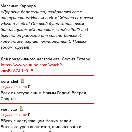
Массимо Каррера
«
Дорогие болельщики, поздравляю вас с
наступающим Новым годом! Желаю вам всем
удачи и любви! От всей души желаю всем
болельщикам «Спартака», чтобы 2022 год
был полон радости для красно-белых! И,
конечно же, желаю чемпионства! С Новым
годом, друзья!
»
Для праздничного настроения. София Ротару.
https://www.youtube.com/watch?
v=wBLWAL1c0_E
serg_chel
-
31 дек 2021 20:19
Всех с наступающим Новым Годом! Вперёд,
Спартак!
wert_vao
-
31 дек 2021 20:02
ВВсех с наступающим Новым годом!
Высокого уровня антител, финансового и