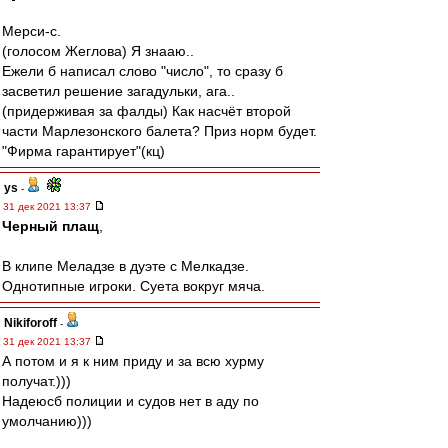
Мерси-с.
(голосом Жеглова) Я знааю..
Ежели б написал слово "число", то сразу б
засветил решение загадульки, ага..
(придерживая за фалды) Как насчёт второй
части Марлезонского балета? Приз норм будет.
"Фирма гарантирует"(кц)
ys
-
31 дек 2021 13:37
Черный плащ
,
В клипе Меладзе в дуэте с Мелкадзе.
Однотипные игроки. Суета вокруг мяча.
Nikiforoff
-
31 дек 2021 13:37
А потом и я к ним приду и за всю хурму
получат.)))
Надеюсб полиции и судов нет в аду по
умолчанию)))