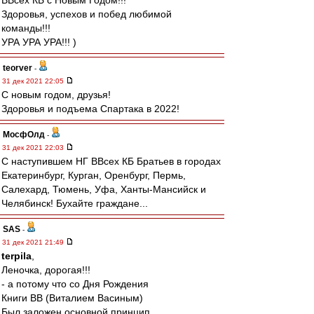
ВВсех КБ с Новым Годом!!!
Здоровья, успехов и побед любимой
команды!!!
УРА УРА УРА!!! )
teorver
-
31 дек 2021 22:05
С новым годом, друзья!
Здоровья и подъема Спартака в 2022!
МосфОлд
-
31 дек 2021 22:03
С наступившем НГ ВВсех КБ Братьев в городах
Екатеринбург, Курган, Оренбург, Пермь,
Салехард, Тюмень, Уфа, Ханты-Мансийск и
Челябинск! Бухайте граждане...
SAS
-
31 дек 2021 21:49
terpila
,
Леночка, дорогая!!!
- а потому что со Дня Рождения
Книги ВВ (Виталием Васиным)
Был заложен основной принцип,