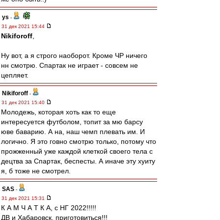
ys
-
31 дек 2021 15:44
Nikiforoff
,
Ну вот, а я строго наоборот. Кроме ЧР ничего
нн смотрю. Спартак не играет - совсем не
цепляет.
Nikiforoff
-
31 дек 2021 15:40
Молодежь, которая хоть как то еще
интересуется футболом, топит за мю барсу
юве баварию. А на, наш чемп плевать им. И
логично. Я это говно смотрю только, потому что
прожженный уже каждой клеткой своего тела с
децтва за Спартак, беспесты. А иначе эту хуиту
я, б тоже не смотрел.
SAS
-
31 дек 2021 15:31
К А М Ч А Т К А, с НГ 2022!!!!!
ДВ и Хабаровск, приготовиться!!!