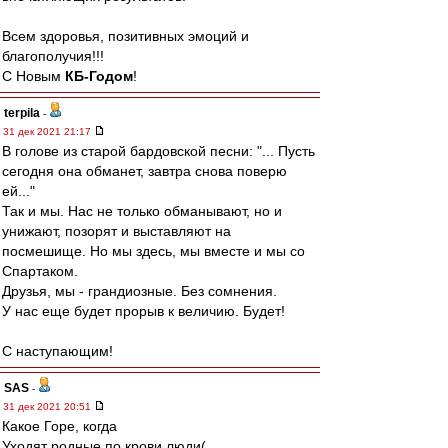
Всем здоровья, позитивных эмоций и
благополучия!!!
С Новым
КБ-Годом
!
terpila
-
31 дек 2021 21:17
В голове из старой бардовской песни: "... Пусть
сегодня она обманет, завтра снова поверю
ей..."
Так и мы. Нас не только обманывают, но и
унижают, позорят и выставляют на
посмешище. Но мы здесь, мы вместе и мы со
Спартаком.
Друзья, мы - грандиозные. Без сомнения.
У нас еще будет прорыв к величию. Будет!
С наступающим!
SAS
-
31 дек 2021 20:51
Какое Горе, когда
Уходят родные по крови люди(