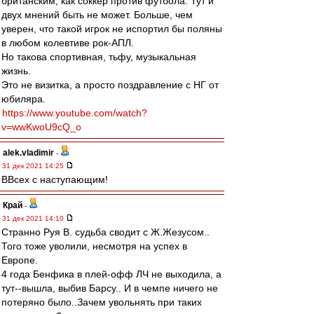
британским, как соккер против футбола. Тут и
двух мнений быть не может. Больше, чем
уверен, что такой игрок не испортил бы поляны
в любом колевтиве рок-АПЛ.
Но такова спортивная, тьфу, музыкальная
жизнь.
Это не визитка, а просто поздравление с НГ от
юбиляра.
https://www.youtube.com/watch?
v=wwKwoU9cQ_o
alek.vladimir
-
31 дек 2021 14:25
ВВсех с наступающим!
Край
-
31 дек 2021 14:10
Странно Руя В. судьба сводит с Ж.Жезусом..
Того тоже уволили, несмотря на успех в
Европе.
4 года Бенфика в плей-офф ЛЧ не выходила, а
тут--вышла, выбив Барсу.. И в чемпе ничего не
потеряно было..Зачем увольнять при таких