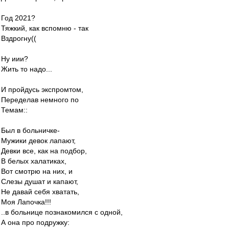
Год 2021?
Тяжкий, как вспомню - так
Вздрогну((
Ну иии?
Жить то надо...
И пройдусь экспромтом,
Переделав немного по
Темам::
Был в больничке-
Мужики девок лапают,
Девки все, как на подбор,
В белых халатиках,
Вот смотрю на них, и
Слезы душат и капают,
Не давай себя хватать,
Моя Лапочка!!!
..в больнице познакомился с одной,
А она про подружку: