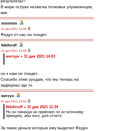
результатах?
В мире острая нехватка толковых управленцев,
кмк.
mmmmm
-
31 дек 2021 14:08
Федун от нас не поедет.
Nikiforoff
-
31 дек 2021 14:06
митхун » 31 дек 2021 14:03
он к нам не поедет...
Спасибо этим уродам, что мы теперь на
задворках где то.
митхун
-
31 дек 2021 14:03
Nikiforoff » 31 дек 2021 11:34
Но он говнище не привозил по остаточному
принципу, абы кого, для отчета.
За такие деньги которые ему выделил Федун