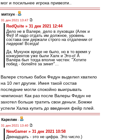
мог и посильнее игрока привезти..
митхун
-
31 дек 2021 13:47
RedQuite » 31 дек 2021 12:44
Дело не в Валере, дело в луковцах (Алек и
Фе)! И надо отдать им должное, уровень
состава они держали строго на отдалении от
лидеров! Всегда!
Да, Мукунок вроде не было, но в то время у
конкурентов уже были Халк и Это-о! А
Валера был тогда вполне честен: "Хотите
побед - болейте за зинит"...
Валере столько бабок Федун выделил хватило
на 10 лет другим. Имея такой состав
последние могли спокойно выигрывать
чемпионат. Как раз после Валеры Федун не
захотел больше тратить свои деньги..Бомжи
успели Халка купить до введения фейр плей.
Карелин
-
31 дек 2021 13:40
NewGamer » 31 дек 2021 10:58
Двенадцать - это не цифра. Это число.)