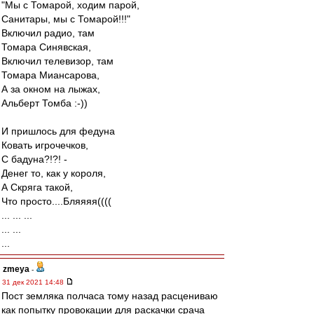
"Мы с Томарой, ходим парой,
Санитары, мы с Томарой!!!"
Включил радио, там
Томара Синявская,
Включил телевизор, там
Томара Миансарова,
А за окном на лыжах,
Альберт Томба :-))
И пришлось для федуна
Ковать игрочечков,
С бадуна?!?! -
Денег то, как у короля,
А Скряга такой,
Что просто....Бляяяя((((
... ... ...
... ...
...
zmeya
-
31 дек 2021 14:48
Пост земляка полчаса тому назад расцениваю
как попытку провокации для раскачки срача