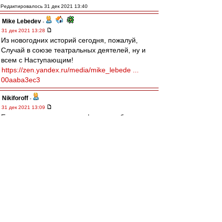
Редактировалось 31 дек 2021 13:40
Mike Lebedev
-
31 дек 2021 13:28
Из новогодних историй сегодня, пожалуй,
Случай в союзе театральных деятелей, ну и
всем с Наступающим!
https://zen.yandex.ru/media/mike_lebede ...
00aaba3ec3
Nikiforoff
-
31 дек 2021 13:09
Если мы, говорим о трансферах, то барриос
для, Спартака выглядит явно лучше пруцевых.
В крыльях советов это возможно правильно, в
этом лехаредквайт прав, но не в Спартаке.
Если не умеете готовить для основы своих, то
покупайте хакима зиеша, пока он стоит копейки
и с, удовольствием поехал бы, уверен на
зарплату, больше чем в аяксе в 10 раз. А потом
продавайте в челси за 50 лямов.
Черный плащ
-