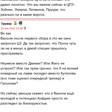
давно понятно. Что мы имеем сейчас в ЦПЗ -
Зобнин, Умяров, Литвинов, Пруцев, это
реально ни в какие ворота.
Трувор
-
30 янв 2022 23:39
Во как.
Ваноли после первого сбора в это же окно
запросил ЦЗ. Да так запросил, что Понсе чуть
ли не в минус в дикой спешке пришлось
пристраивать.
Неужели вместо Джикии? Или Жиго не
устроил? Или так прям срочно, что б на всякий
пожарный на лавке посидел вместо Кутепова
(его тоже оценил очередной тренер) и
Гапонова?
Но сейчас авоська скажет, что и Ваноли ещё
молодой и потенциал Кофрие просто не
разглядел за близорукостью.