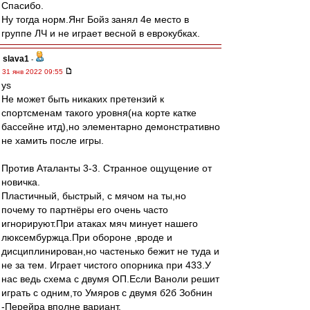
Спасибо.
Ну тогда норм.Янг Бойз занял 4е место в
группе ЛЧ и не играет весной в еврокубках.
slava1
-
31 янв 2022 09:55
ys
Не может быть никаких претензий к
спортсменам такого уровня(на корте катке
бассейне итд),но элементарно демонстративно
не хамить после игры.
Против Аталанты 3-3. Странное ощущение от
новичка.
Пластичный, быстрый, с мячом на ты,но
почему то партнёры его очень часто
игнорируют.При атаках мяч минует нашего
люксембуржца.При обороне ,вроде и
дисциплинирован,но частенько бежит не туда и
не за тем. Играет чистого опорника при 433.У
нас ведь схема с двумя ОП.Если Ваноли решит
играть с одним,то Умяров с двумя б2б Зобнин
-Перейра вполне вариант.