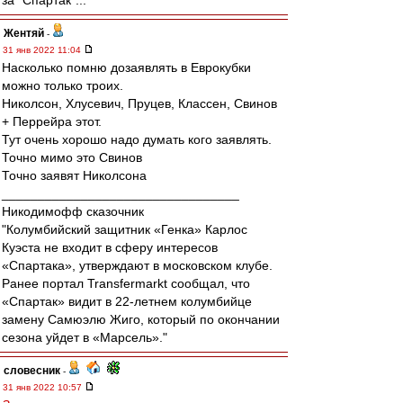
за "Спартак"...
Жентяй
-
31 янв 2022 11:04
Насколько помню дозаявлять в Еврокубки
можно только троих.
Николсон, Хлусевич, Пруцев, Классен, Свинов
+ Перрейра этот.
Тут очень хорошо надо думать кого заявлять.
Точно мимо это Свинов
Точно заявят Николсона
_________________________________
Никодимофф сказочник
"Колумбийский защитник «Генка» Карлос
Куэста не входит в сферу интересов
«Спартака», утверждают в московском клубе.
Ранее портал Transfermarkt сообщал, что
«Спартак» видит в 22-летнем колумбийце
замену Самюэлю Жиго, который по окончании
сезона уйдет в «Марсель»."
словесник
-
31 янв 2022 10:57