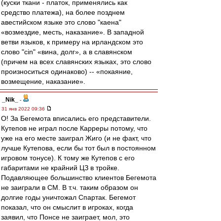
(куски ткани - платок, применялись как
средство платежа), на более позднем
авестийском языке это слово "каена"
«возмездие, месть, наказание». В западной
ветви языков, к примеру на ирландском это
слово "сin" «вина, долг», а в славянском
(причем на всех славянских языках, это слово
произноситься одинаково) -- «покаяние,
возмещение, наказание».
_Nik_
-
31 янв 2022 09:36
О! За Бегемота вписались его представители.
Кутепов не играл после Карреры потому, что
уже на его месте заиграл Жиго (и не факт, что
лучше Кутепова, если бы тот был в постоянном
игровом тонусе). К тому же Кутепов с его
габаритами не крайний ЦЗ в тройке.
Подавляющее большинство клиентов Бегемота
не заиграли в СМ. В т.ч. таким образом он
долгие годы уничтожал Спартак. Бегемот
показал, что он смыслит в игроках, когда
заявил, что Понсе не заиграет, мол, это