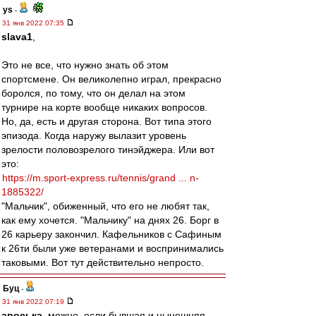
ys
-
31 янв 2022 07:35
slava1
,
Это не все, что нужно знать об этом
спортсмене. Он великолепно играл, прекрасно
боролся, по тому, что он делал на этом
турнире на корте вообще никаких вопросов.
Но, да, есть и другая сторона. Вот типа этого
эпизода. Когда наружу вылазит уровень
зрелости половозрелого тинэйджера. Или вот
это:
https://m.sport-express.ru/tennis/grand ... n-
1885322/
"Мальчик", обиженный, что его не любят так,
как ему хочется. "Мальчику" на днях 26. Борг в
26 карьеру закончил. Кафельников с Сафиным
к 26ти были уже ветеранами и воспринимались
таковыми. Вот тут действительно непросто.
Буц
-
31 янв 2022 07:19
авоська
, можно, если бывшая и нынешняя