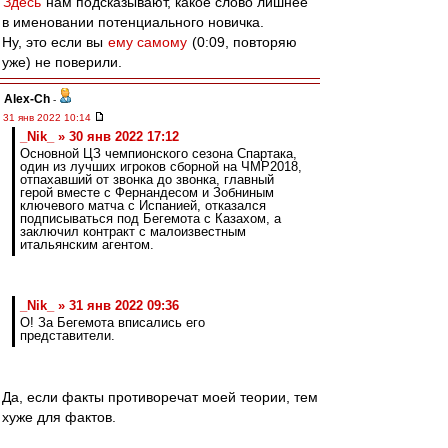
Здесь
нам подсказывают, какое слово лишнее
в именовании потенциального новичка.
Ну, это если вы
ему самому
(0:09, повторяю
уже) не поверили.
Alex-Ch
-
31 янв 2022 10:14
_Nik_ » 30 янв 2022 17:12
Основной ЦЗ чемпионского сезона Спартака,
один из лучших игроков сборной на ЧМР2018,
отпахавший от звонка до звонка, главный
герой вместе с Фернандесом и Зобниным
ключевого матча с Испанией, отказался
подписываться под Бегемота с Казахом, а
заключил контракт с малоизвестным
итальянским агентом.
_Nik_ » 31 янв 2022 09:36
О! За Бегемота вписались его
представители.
Да, если факты противоречат моей теории, тем
хуже для фактов.