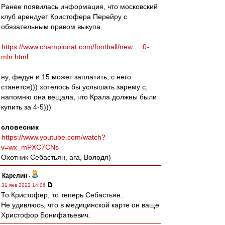
Ранее появилась информация, что московский
клуб арендует Кристофера Перейру с
обязательным правом выкупа.
https://www.championat.com/football/new ... 0-
mln.html
ну, федун и 15 может заплатить, с него
станется))) хотелось бы услышать зарему с,
напомню она вещала, что Крала должны были
купить за 4-5)))
словесник
https://www.youtube.com/watch?
v=wx_mPXC7CNs
Охотник Себастьян, ага, Володя)
Карелин
-
31 янв 2022 14:06
То Кристофер, то теперь Себастьян..
Не удивлюсь, что в медицинской карте он ваще
Христофор Бонифатьевич.