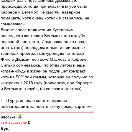
Каждый раз с повышением, дважды это
происходило, когда при власти в клубе были
Каррера и Бегемот. Не смогли, наверное,
помешать, хотя очень хотели и старались, не
сомневаюсь.
Вскоре после подписания Кутеповым
последнего контракта Бегемот стал в клубе
персоной нон-грата, Илья наконец-то начал
играть (нет) последовательно и при разных
тренерах проиграл конкуренцию не только
Жиго и Джикии, но также Маслову и Кофрие.
Сильно сомневаюсь, что этим летом и еще
когда-нибудь в жизни он подпишет контракт
хоть на 50% той суммы, которую он получил по
контракту в 2018 году (подчеркну, при Каррере
и Бегемоте в клубе, но со своим агентом).
Г-н Гурцкая, если сочтете нужным
поблагодарить за пост, я скину номер карточки.
авоська
-
31 янв 2022 10:09
Буц
,