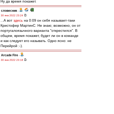
Ну да время покажет.
словесник
-
30 янв 2022 23:24
...А вот
здесь
на 0:09 он себя называет-таки
Кристофер МартинС. Не знаю; возможно, он от
португалоязычного варианта "открестился". В
общем, время покажет, будет ли он в команде
и как следует его называть. Одно ясно: не
Перейрой :-).
Arcade Fire
-
30 янв 2022 23:18
Помню новость про него. Помешанные вряд ли
сейчас помешают.
https://www.espn.com/soccer/sampdoria/s ... -
awareness
ys
-
30 янв 2022 23:07
Теперь пишут ( РИА ) про какого то Торсбю из
Сампдории.
zmeya
-