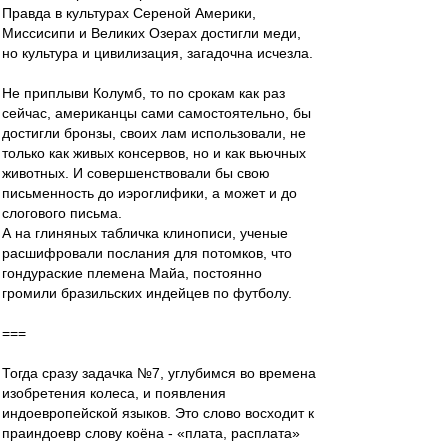
Правда в культурах Сереной Америки,
Миссисипи и Великих Озерах достигли меди,
но культура и цивилизация, загадочна исчезла.
Не приплыви Колумб, то по срокам как раз
сейчас, американцы сами самостоятельно, бы
достигли бронзы, своих лам использовали, не
только как живых консервов, но и как вьючных
животных. И совершенствовали бы свою
письменность до иэроглифики, а может и до
слогового письма.
А на глиняных табличка клинописи, ученые
расшифровали послания для потомков, что
гондураские племена Майа, постоянно
громили бразильских индейцев по футболу.
===
Тогда сразу задачка №7, углубимся во времена
изобретения колеса, и появления
индоевропейской языков. Это слово восходит к
праиндоевр слову коёна - «плата, расплата»