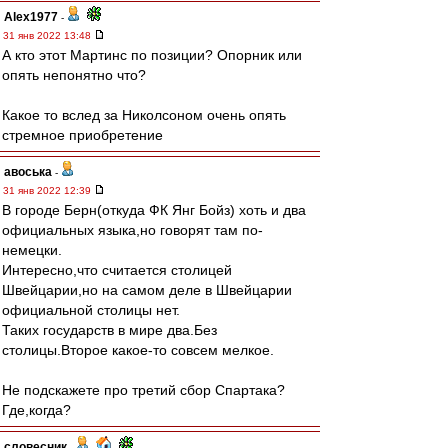
Alex1977
-
31 янв 2022 13:48
А кто этот Мартинс по позиции? Опорник или
опять непонятно что?
Какое то вслед за Николсоном очень опять
стремное приобретение
авоська
-
31 янв 2022 12:39
В городе Берн(откуда ФК Янг Бойз) хоть и два
официальных языка,но говорят там по-
немецки.
Интересно,что считается столицей
Швейцарии,но на самом деле в Швейцарии
официальной столицы нет.
Таких государств в мире два.Без
столицы.Второе какое-то совсем мелкое.
Не подскажете про третий сбор Спартака?
Где,когда?
словесник
-