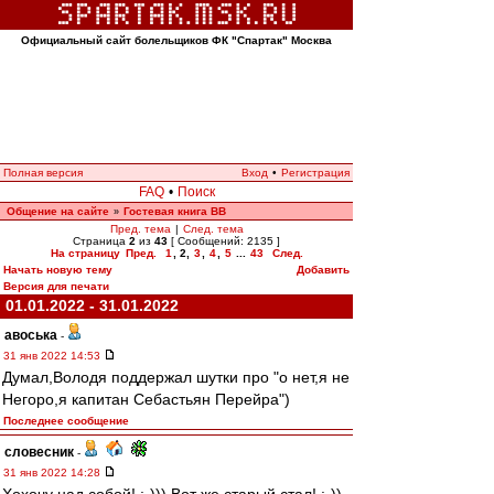
Официальный сайт болельщиков ФК "Спартак" Москва
Полная версия
Вход
•
Регистрация
FAQ
•
Поиск
Общение на сайте
Гостевая книга ВВ
»
Пред. тема
|
След. тема
Страница
2
из
43
[ Сообщений: 2135 ]
На страницу
Пред.
1
,
2
,
3
,
4
,
5
...
43
След.
Начать новую тему
Добавить
Версия для печати
01.01.2022 - 31.01.2022
авоська
-
31 янв 2022 14:53
Думал,Володя поддержал шутки про "о нет,я не
Негоро,я капитан Себастьян Перейра")
Последнее сообщение
словесник
-
31 янв 2022 14:28