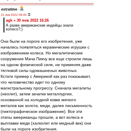
extratime
-
31 янв 2022 09:40
agk » 30 янв 2022 16:26
А разве американские индейцы знали
колесо?;)
Они были на пороге его изобретения, уже
начались появляться керамические игрушки с
изображением колеса. Но мегалитические
сооружения Мача Пикчу все еще строили лишь
на одном физической силе, не применяя даже
тягловой силы одомашненых животных.
Кстати пример с Америкой как раз показывает,
что человечество идет по одному
магистральному прогрессу. Сначала мегалиты
(неолит), затем зачатки металлургии,
основанной на холодной ковке мягкого
металов как золота, меди, далее письменность
(пиктографическое изображение). Все эти
этапы американцы прошли, а вот колеса и
выплавки меди (халколит или медный век) они
были на пороге изобретения.