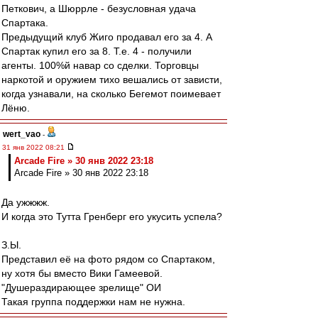
Петкович, а Шюррле - безусловная удача
Спартака.
Предыдущий клуб Жиго продавал его за 4. А
Спартак купил его за 8. Т.е. 4 - получили
агенты. 100%й навар со сделки. Торговцы
наркотой и оружием тихо вешались от зависти,
когда узнавали, на сколько Бегемот поимевает
Лёню.
wert_vao
-
31 янв 2022 08:21
Arcade Fire » 30 янв 2022 23:18
Arcade Fire » 30 янв 2022 23:18
Да ужжжж.
И когда это Тутта Гренберг его укусить успела?
З.Ы.
Представил её на фото рядом со Спартаком,
ну хотя бы вместо Вики Гамеевой.
"Душераздирающее зрелище" ОИ
Такая группа поддержки нам не нужна.