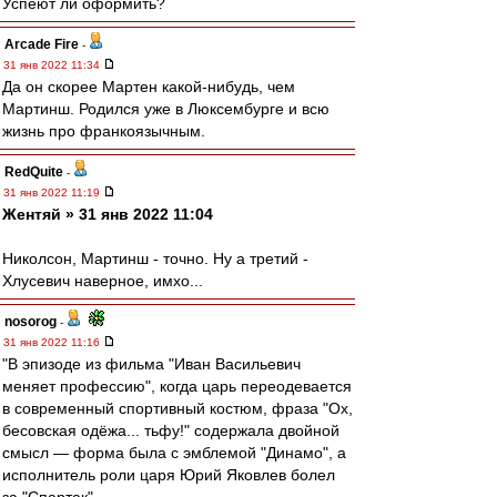
Успеют ли оформить?
Arcade Fire
-
31 янв 2022 11:34
Да он скорее Мартен какой-нибудь, чем
Мартинш. Родился уже в Люксембурге и всю
жизнь про франкоязычным.
RedQuite
-
31 янв 2022 11:19
Жентяй » 31 янв 2022 11:04
Николсон, Мартинш - точно. Ну а третий -
Хлусевич наверное, имхо...
nosorog
-
31 янв 2022 11:16
"В эпизоде из фильма "Иван Васильевич
меняет профессию", когда царь переодевается
в современный спортивный костюм, фраза "Ох,
бесовская одёжа... тьфу!" содержала двойной
смысл — форма была с эмблемой "Динамо", а
исполнитель роли царя Юрий Яковлев болел