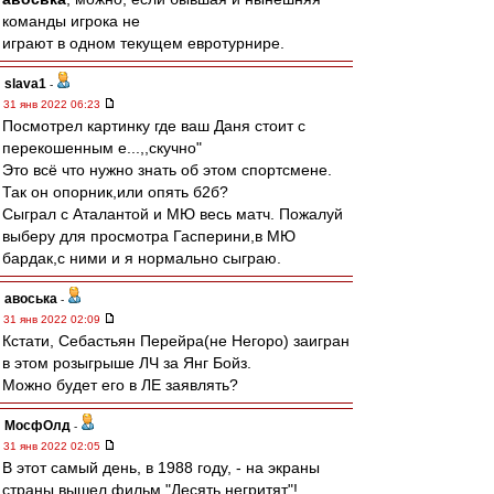
команды игрока не
играют в одном текущем евротурнире.
slava1
-
31 янв 2022 06:23
Посмотрел картинку где ваш Даня стоит с
перекошенным е...,,скучно"
Это всё что нужно знать об этом спортсмене.
Так он опорник,или опять б2б?
Cыграл с Аталантой и МЮ весь матч. Пожалуй
выберу для просмотра Гасперини,в МЮ
бардак,с ними и я нормально сыграю.
авоська
-
31 янв 2022 02:09
Кстати, Себастьян Перейра(не Негоро) заигран
в этом розыгрыше ЛЧ за Янг Бойз.
Можно будет его в ЛЕ заявлять?
МосфОлд
-
31 янв 2022 02:05
В этот самый день, в 1988 году, - на экраны
страны вышел фильм "Десять негритят"!