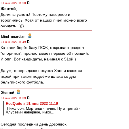
31 янв 2022 11:50
Жентяй
,
Должны успеть! Поэтому наверное и
торопились. Хотя от наших пчёл можно всего
ожидать...)))
blind_guardian
-
31 янв 2022 11:49
Каттани берёт базу ПСЖ, открывает раздел
"опорники", пролистывает первые 50 позиций.
И опп. Вот кандидаты, начиная с 51ой:)
Да уж, теперь даже покупка Ханни кажется
икрой при таком подъёме шлака со дна
бельгийского футбола.
Жентяй
-
31 янв 2022 11:39
RedQuite » 31 янв 2022 11:19
Николсон, Мартинш - точно. Ну а третий -
Хлусевич наверное, имхо...
Сегодня последний день дозоявок.