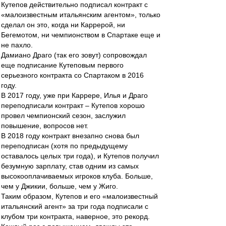
Кутепов действительно подписал контракт с
«малоизвестным итальянским агентом», только
сделал он это, когда ни Каррерой, ни
Бегемотом, ни чемпионством в Спартаке еще и
не пахло.
Дамиано Драго (так его зовут) сопровождал
еще подписание Кутеповым первого
серьезного контракта со Спартаком в 2016
году.
В 2017 году, уже при Каррере, Илья и Драго
переподписали контракт – Кутепов хорошо
провел чемпионский сезон, заслужил
повышение, вопросов нет.
В 2018 году контракт внезапно снова был
переподписан (хотя по предыдущему
оставалось целых три года), и Кутепов получил
безумную зарплату, став одним из самых
высокооплачиваемых игроков клуба. Больше,
чем у Джикии, больше, чем у Жиго.
Таким образом, Кутепов и его «малоизвестный
итальянский агент» за три года подписали с
клубом три контракта, наверное, это рекорд.