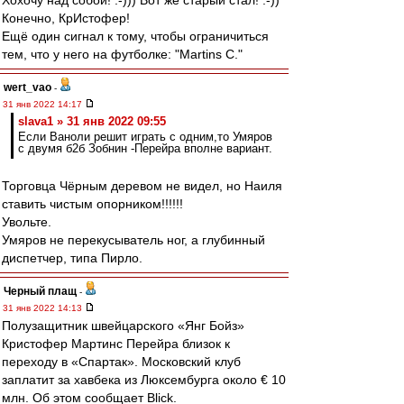
Хохочу над собой! :-))) Вот же старый стал! :-))
Конечно, КрИстофер!
Ещё один сигнал к тому, чтобы ограничиться
тем, что у него на футболке: "Martins C."
wert_vao
-
31 янв 2022 14:17
slava1 » 31 янв 2022 09:55
Если Ваноли решит играть с одним,то Умяров
с двумя б2б Зобнин -Перейра вполне вариант.
Торговца Чёрным деревом не видел, но Наиля
ставить чистым опорником!!!!!!
Увольте.
Умяров не перекусыватель ног, а глубинный
диспетчер, типа Пирло.
Черный плащ
-
31 янв 2022 14:13
Полузащитник швейцарского «Янг Бойз»
Кристофер Мартинс Перейра близок к
переходу в «Спартак». Московский клуб
заплатит за хавбека из Люксембурга около € 10
млн. Об этом сообщает Blick.