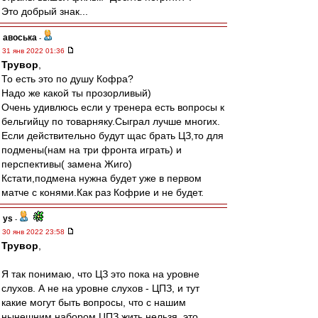
Это добрый знак...
авоська
-
31 янв 2022 01:36
Трувор
,
То есть это по душу Кофра?
Надо же какой ты прозорливый)
Очень удивлюсь если у тренера есть вопросы к
бельгийцу по товарняку.Сыграл лучше многих.
Если действительно будут щас брать ЦЗ,то для
подмены(нам на три фронта играть) и
перспективы( замена Жиго)
Кстати,подмена нужна будет уже в первом
матче с конями.Как раз Кофрие и не будет.
ys
-
30 янв 2022 23:58
Трувор
,
Я так понимаю, что ЦЗ это пока на уровне
слухов. А не на уровне слухов - ЦПЗ, и тут
какие могут быть вопросы, что с нашим
нынешним набором ЦПЗ жить нельзя, это