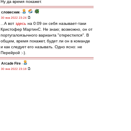
Ну да время покажет.
словесник
-
30 янв 2022 23:24
...А вот
здесь
на 0:09 он себя называет-таки
Кристофер МартинС. Не знаю; возможно, он от
португалоязычного варианта "открестился". В
общем, время покажет, будет ли он в команде
и как следует его называть. Одно ясно: не
Перейрой :-).
Arcade Fire
-
30 янв 2022 23:18
Помню новость про него. Помешанные вряд ли
сейчас помешают.
https://www.espn.com/soccer/sampdoria/s ... -
awareness
ys
-
30 янв 2022 23:07
Теперь пишут ( РИА ) про какого то Торсбю из
Сампдории.
zmeya
-