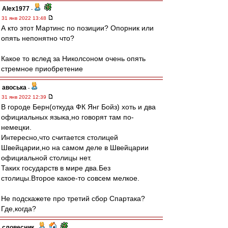
Alex1977
-
31 янв 2022 13:48
А кто этот Мартинс по позиции? Опорник или
опять непонятно что?
Какое то вслед за Николсоном очень опять
стремное приобретение
авоська
-
31 янв 2022 12:39
В городе Берн(откуда ФК Янг Бойз) хоть и два
официальных языка,но говорят там по-
немецки.
Интересно,что считается столицей
Швейцарии,но на самом деле в Швейцарии
официальной столицы нет.
Таких государств в мире два.Без
столицы.Второе какое-то совсем мелкое.
Не подскажете про третий сбор Спартака?
Где,когда?
словесник
-