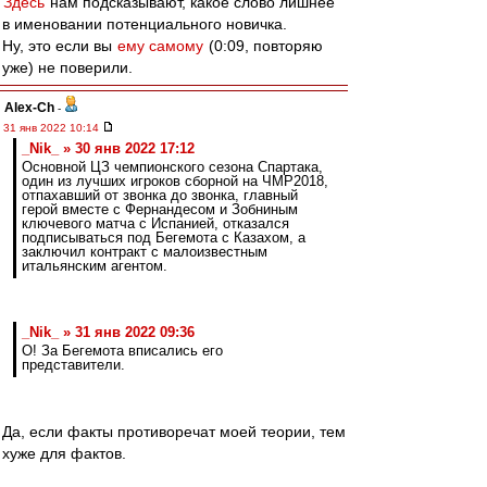
Здесь
нам подсказывают, какое слово лишнее
в именовании потенциального новичка.
Ну, это если вы
ему самому
(0:09, повторяю
уже) не поверили.
Alex-Ch
-
31 янв 2022 10:14
_Nik_ » 30 янв 2022 17:12
Основной ЦЗ чемпионского сезона Спартака,
один из лучших игроков сборной на ЧМР2018,
отпахавший от звонка до звонка, главный
герой вместе с Фернандесом и Зобниным
ключевого матча с Испанией, отказался
подписываться под Бегемота с Казахом, а
заключил контракт с малоизвестным
итальянским агентом.
_Nik_ » 31 янв 2022 09:36
О! За Бегемота вписались его
представители.
Да, если факты противоречат моей теории, тем
хуже для фактов.