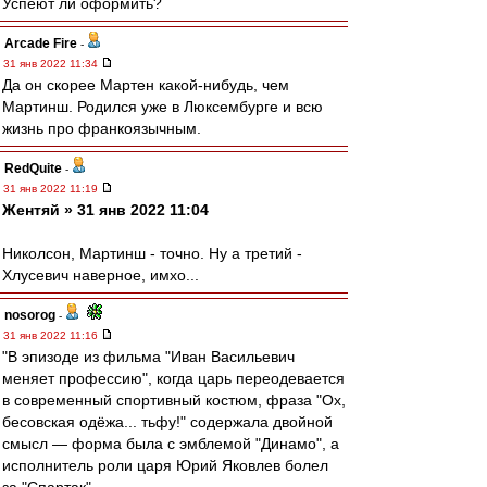
Успеют ли оформить?
Arcade Fire
-
31 янв 2022 11:34
Да он скорее Мартен какой-нибудь, чем
Мартинш. Родился уже в Люксембурге и всю
жизнь про франкоязычным.
RedQuite
-
31 янв 2022 11:19
Жентяй » 31 янв 2022 11:04
Николсон, Мартинш - точно. Ну а третий -
Хлусевич наверное, имхо...
nosorog
-
31 янв 2022 11:16
"В эпизоде из фильма "Иван Васильевич
меняет профессию", когда царь переодевается
в современный спортивный костюм, фраза "Ох,
бесовская одёжа... тьфу!" содержала двойной
смысл — форма была с эмблемой "Динамо", а
исполнитель роли царя Юрий Яковлев болел