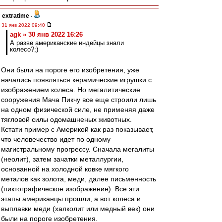
extratime
-
31 янв 2022 09:40
agk » 30 янв 2022 16:26
А разве американские индейцы знали
колесо?;)
Они были на пороге его изобретения, уже
начались появляться керамические игрушки с
изображением колеса. Но мегалитические
сооружения Мача Пикчу все еще строили лишь
на одном физической силе, не применяя даже
тягловой силы одомашненых животных.
Кстати пример с Америкой как раз показывает,
что человечество идет по одному
магистральному прогрессу. Сначала мегалиты
(неолит), затем зачатки металлургии,
основанной на холодной ковке мягкого
металов как золота, меди, далее письменность
(пиктографическое изображение). Все эти
этапы американцы прошли, а вот колеса и
выплавки меди (халколит или медный век) они
были на пороге изобретения.