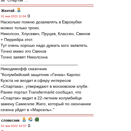
за "Спартак"...
Жентяй
-
31 янв 2022 11:04
Насколько помню дозаявлять в Еврокубки
можно только троих.
Николсон, Хлусевич, Пруцев, Классен, Свинов
+ Перрейра этот.
Тут очень хорошо надо думать кого заявлять.
Точно мимо это Свинов
Точно заявят Николсона
_________________________________
Никодимофф сказочник
"Колумбийский защитник «Генка» Карлос
Куэста не входит в сферу интересов
«Спартака», утверждают в московском клубе.
Ранее портал Transfermarkt сообщал, что
«Спартак» видит в 22-летнем колумбийце
замену Самюэлю Жиго, который по окончании
сезона уйдет в «Марсель»."
словесник
-
31 янв 2022 10:57