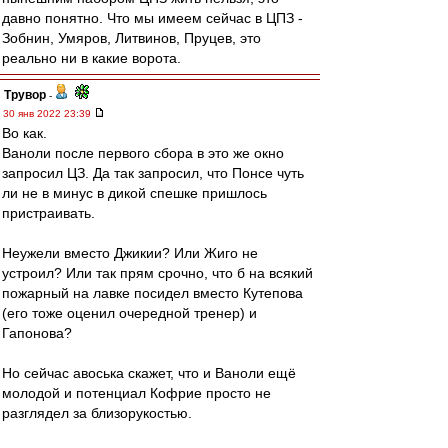
давно понятно. Что мы имеем сейчас в ЦПЗ -
Зобнин, Умяров, Литвинов, Пруцев, это
реально ни в какие ворота.
Трувор
-
30 янв 2022 23:39
Во как.
Ваноли после первого сбора в это же окно
запросил ЦЗ. Да так запросил, что Понсе чуть
ли не в минус в дикой спешке пришлось
пристраивать.
Неужели вместо Джикии? Или Жиго не
устроил? Или так прям срочно, что б на всякий
пожарный на лавке посидел вместо Кутепова
(его тоже оценил очередной тренер) и
Гапонова?
Но сейчас авоська скажет, что и Ваноли ещё
молодой и потенциал Кофрие просто не
разглядел за близорукостью.