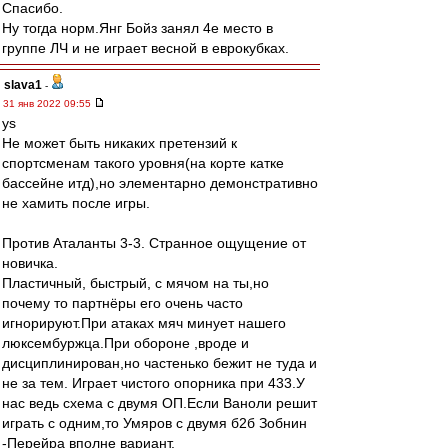
Спасибо.
Ну тогда норм.Янг Бойз занял 4е место в
группе ЛЧ и не играет весной в еврокубках.
slava1
-
31 янв 2022 09:55
ys
Не может быть никаких претензий к
спортсменам такого уровня(на корте катке
бассейне итд),но элементарно демонстративно
не хамить после игры.
Против Аталанты 3-3. Странное ощущение от
новичка.
Пластичный, быстрый, с мячом на ты,но
почему то партнёры его очень часто
игнорируют.При атаках мяч минует нашего
люксембуржца.При обороне ,вроде и
дисциплинирован,но частенько бежит не туда и
не за тем. Играет чистого опорника при 433.У
нас ведь схема с двумя ОП.Если Ваноли решит
играть с одним,то Умяров с двумя б2б Зобнин
-Перейра вполне вариант.