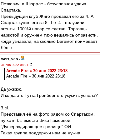
Петкович, а Шюррле - безусловная удача
Спартака.
Предыдущий клуб Жиго продавал его за 4. А
Спартак купил его за 8. Т.е. 4 - получили
агенты. 100%й навар со сделки. Торговцы
наркотой и оружием тихо вешались от зависти,
когда узнавали, на сколько Бегемот поимевает
Лёню.
wert_vao
-
31 янв 2022 08:21
Arcade Fire » 30 янв 2022 23:18
Arcade Fire » 30 янв 2022 23:18
Да ужжжж.
И когда это Тутта Гренберг его укусить успела?
З.Ы.
Представил её на фото рядом со Спартаком,
ну хотя бы вместо Вики Гамеевой.
"Душераздирающее зрелище" ОИ
Такая группа поддержки нам не нужна.