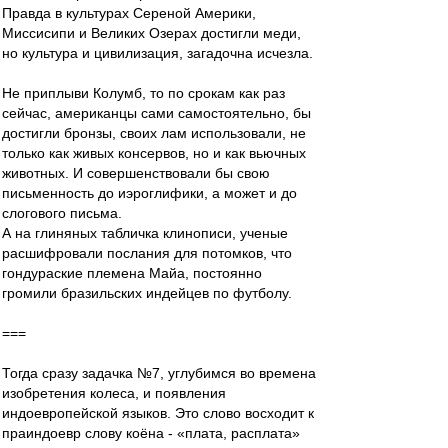
Правда в культурах Сереной Америки,
Миссисипи и Великих Озерах достигли меди,
но культура и цивилизация, загадочна исчезла.
Не приплыви Колумб, то по срокам как раз
сейчас, американцы сами самостоятельно, бы
достигли бронзы, своих лам использовали, не
только как живых консервов, но и как вьючных
животных. И совершенствовали бы свою
письменность до иэроглифики, а может и до
слогового письма.
А на глиняных табличка клинописи, ученые
расшифровали послания для потомков, что
гондураские племена Майа, постоянно
громили бразильских индейцев по футболу.
===
Тогда сразу задачка №7, углубимся во времена
изобретения колеса, и появления
индоевропейской языков. Это слово восходит к
праиндоевр слову коёна - «плата, расплата»