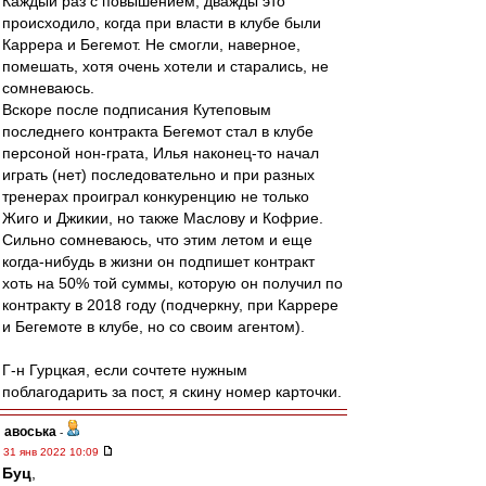
Каждый раз с повышением, дважды это
происходило, когда при власти в клубе были
Каррера и Бегемот. Не смогли, наверное,
помешать, хотя очень хотели и старались, не
сомневаюсь.
Вскоре после подписания Кутеповым
последнего контракта Бегемот стал в клубе
персоной нон-грата, Илья наконец-то начал
играть (нет) последовательно и при разных
тренерах проиграл конкуренцию не только
Жиго и Джикии, но также Маслову и Кофрие.
Сильно сомневаюсь, что этим летом и еще
когда-нибудь в жизни он подпишет контракт
хоть на 50% той суммы, которую он получил по
контракту в 2018 году (подчеркну, при Каррере
и Бегемоте в клубе, но со своим агентом).
Г-н Гурцкая, если сочтете нужным
поблагодарить за пост, я скину номер карточки.
авоська
-
31 янв 2022 10:09
Буц
,