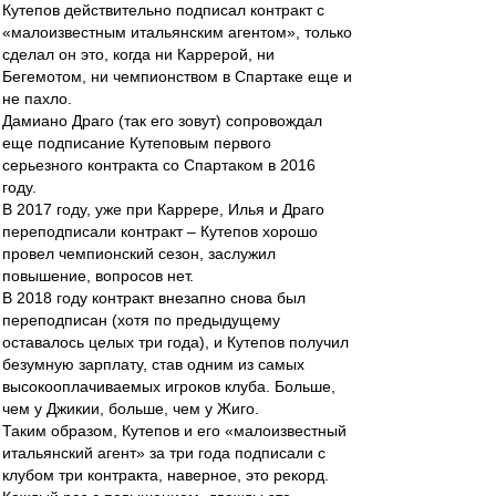
Кутепов действительно подписал контракт с
«малоизвестным итальянским агентом», только
сделал он это, когда ни Каррерой, ни
Бегемотом, ни чемпионством в Спартаке еще и
не пахло.
Дамиано Драго (так его зовут) сопровождал
еще подписание Кутеповым первого
серьезного контракта со Спартаком в 2016
году.
В 2017 году, уже при Каррере, Илья и Драго
переподписали контракт – Кутепов хорошо
провел чемпионский сезон, заслужил
повышение, вопросов нет.
В 2018 году контракт внезапно снова был
переподписан (хотя по предыдущему
оставалось целых три года), и Кутепов получил
безумную зарплату, став одним из самых
высокооплачиваемых игроков клуба. Больше,
чем у Джикии, больше, чем у Жиго.
Таким образом, Кутепов и его «малоизвестный
итальянский агент» за три года подписали с
клубом три контракта, наверное, это рекорд.