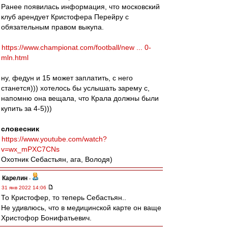
Ранее появилась информация, что московский
клуб арендует Кристофера Перейру с
обязательным правом выкупа.
https://www.championat.com/football/new ... 0-
mln.html
ну, федун и 15 может заплатить, с него
станется))) хотелось бы услышать зарему с,
напомню она вещала, что Крала должны были
купить за 4-5)))
словесник
https://www.youtube.com/watch?
v=wx_mPXC7CNs
Охотник Себастьян, ага, Володя)
Карелин
-
31 янв 2022 14:06
То Кристофер, то теперь Себастьян..
Не удивлюсь, что в медицинской карте он ваще
Христофор Бонифатьевич.