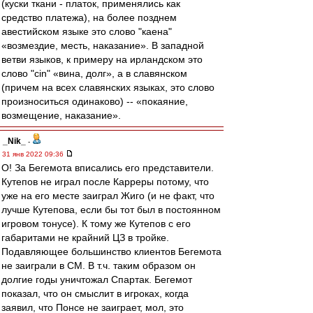
(куски ткани - платок, применялись как
средство платежа), на более позднем
авестийском языке это слово "каена"
«возмездие, месть, наказание». В западной
ветви языков, к примеру на ирландском это
слово "сin" «вина, долг», а в славянском
(причем на всех славянских языках, это слово
произноситься одинаково) -- «покаяние,
возмещение, наказание».
_Nik_
-
31 янв 2022 09:36
О! За Бегемота вписались его представители.
Кутепов не играл после Карреры потому, что
уже на его месте заиграл Жиго (и не факт, что
лучше Кутепова, если бы тот был в постоянном
игровом тонусе). К тому же Кутепов с его
габаритами не крайний ЦЗ в тройке.
Подавляющее большинство клиентов Бегемота
не заиграли в СМ. В т.ч. таким образом он
долгие годы уничтожал Спартак. Бегемот
показал, что он смыслит в игроках, когда
заявил, что Понсе не заиграет, мол, это