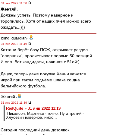
31 янв 2022 11:50
Жентяй
,
Должны успеть! Поэтому наверное и
торопились. Хотя от наших пчёл можно всего
ожидать...)))
blind_guardian
-
31 янв 2022 11:49
Каттани берёт базу ПСЖ, открывает раздел
"опорники", пролистывает первые 50 позиций.
И опп. Вот кандидаты, начиная с 51ой:)
Да уж, теперь даже покупка Ханни кажется
икрой при таком подъёме шлака со дна
бельгийского футбола.
Жентяй
-
31 янв 2022 11:39
RedQuite » 31 янв 2022 11:19
Николсон, Мартинш - точно. Ну а третий -
Хлусевич наверное, имхо...
Сегодня последний день дозоявок.