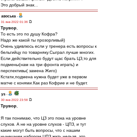
Это добрый знак...
авоська
-
31 янв 2022 01:36
Трувор
,
То есть это по душу Кофра?
Надо же какой ты прозорливый)
Очень удивлюсь если у тренера есть вопросы к
бельгийцу по товарняку.Сыграл лучше многих.
Если действительно будут щас брать ЦЗ,то для
подмены(нам на три фронта играть) и
перспективы( замена Жиго)
Кстати,подмена нужна будет уже в первом
матче с конями.Как раз Кофрие и не будет.
ys
-
30 янв 2022 23:58
Трувор
,
Я так понимаю, что ЦЗ это пока на уровне
слухов. А не на уровне слухов - ЦПЗ, и тут
какие могут быть вопросы, что с нашим
нынешним набором ЦПЗ жить нельзя, это