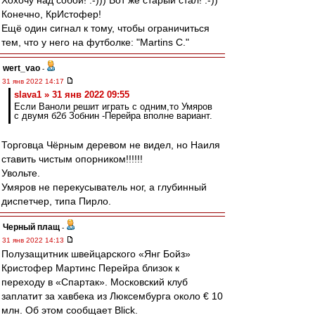
Хохочу над собой! :-))) Вот же старый стал! :-))
Конечно, КрИстофер!
Ещё один сигнал к тому, чтобы ограничиться
тем, что у него на футболке: "Martins C."
wert_vao
-
31 янв 2022 14:17
slava1 » 31 янв 2022 09:55
Если Ваноли решит играть с одним,то Умяров
с двумя б2б Зобнин -Перейра вполне вариант.
Торговца Чёрным деревом не видел, но Наиля
ставить чистым опорником!!!!!!
Увольте.
Умяров не перекусыватель ног, а глубинный
диспетчер, типа Пирло.
Черный плащ
-
31 янв 2022 14:13
Полузащитник швейцарского «Янг Бойз»
Кристофер Мартинс Перейра близок к
переходу в «Спартак». Московский клуб
заплатит за хавбека из Люксембурга около € 10
млн. Об этом сообщает Blick.