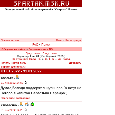
Официальный сайт болельщиков ФК "Спартак" Москва
Полная версия
Вход
•
Регистрация
FAQ
•
Поиск
Общение на сайте
Гостевая книга ВВ
»
Пред. тема
|
След. тема
Страница
2
из
43
[ Сообщений: 2135 ]
На страницу
Пред.
1
,
2
,
3
,
4
,
5
...
43
След.
Начать новую тему
Добавить
Версия для печати
01.01.2022 - 31.01.2022
авоська
-
31 янв 2022 14:53
Думал,Володя поддержал шутки про "о нет,я не
Негоро,я капитан Себастьян Перейра")
Последнее сообщение
словесник
-
31 янв 2022 14:28