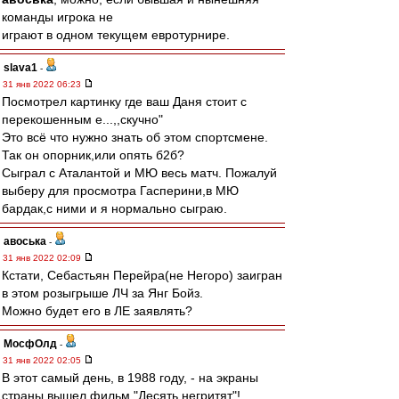
команды игрока не
играют в одном текущем евротурнире.
slava1
-
31 янв 2022 06:23
Посмотрел картинку где ваш Даня стоит с
перекошенным е...,,скучно"
Это всё что нужно знать об этом спортсмене.
Так он опорник,или опять б2б?
Cыграл с Аталантой и МЮ весь матч. Пожалуй
выберу для просмотра Гасперини,в МЮ
бардак,с ними и я нормально сыграю.
авоська
-
31 янв 2022 02:09
Кстати, Себастьян Перейра(не Негоро) заигран
в этом розыгрыше ЛЧ за Янг Бойз.
Можно будет его в ЛЕ заявлять?
МосфОлд
-
31 янв 2022 02:05
В этот самый день, в 1988 году, - на экраны
страны вышел фильм "Десять негритят"!