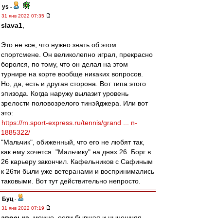
ys
-
31 янв 2022 07:35
slava1
,
Это не все, что нужно знать об этом
спортсмене. Он великолепно играл, прекрасно
боролся, по тому, что он делал на этом
турнире на корте вообще никаких вопросов.
Но, да, есть и другая сторона. Вот типа этого
эпизода. Когда наружу вылазит уровень
зрелости половозрелого тинэйджера. Или вот
это:
https://m.sport-express.ru/tennis/grand ... n-
1885322/
"Мальчик", обиженный, что его не любят так,
как ему хочется. "Мальчику" на днях 26. Борг в
26 карьеру закончил. Кафельников с Сафиным
к 26ти были уже ветеранами и воспринимались
таковыми. Вот тут действительно непросто.
Буц
-
31 янв 2022 07:19
авоська
, можно, если бывшая и нынешняя