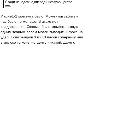
Сзади ненадежно,впереди беззубо,центра
нет.
У коне1-2 момента было. Моментов забить у
нас было не меньше. В атаке нет
хладнокровия. Сколько было моментов когда
одним точным пасом могли выводить игрока на
удар. Если Умяров 9 из 10 пасов сопернику или
в молоко то конечно центр никакой. Даже с
метра не могут забить.
Алекс1975
-
26 фев 2022 20:53
Alex Green » 26 фев 2022 20:51
Предупреждение А. Березуцкому на 88-й
минуте.
Опять кого-то сбил?
mmmmm
-
26 фев 2022 20:52
Смеялись по поводу вылета в ФНЛ?
Теперь призадумались.
Может быть, спасительным будет решение