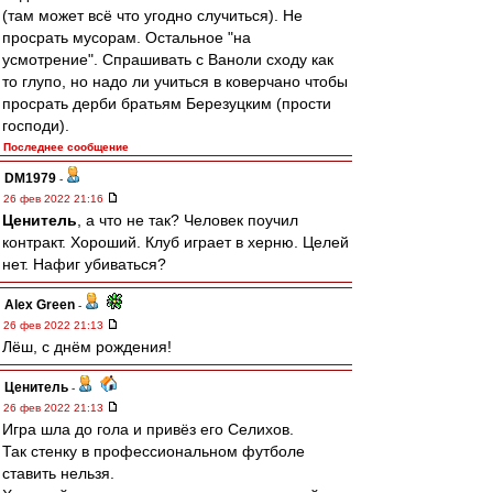
(там может всё что угодно случиться). Не
просрать мусорам. Остальное "на
усмотрение". Спрашивать с Ваноли сходу как
то глупо, но надо ли учиться в коверчано чтобы
просрать дерби братьям Березуцким (прости
господи).
Последнее сообщение
DM1979
-
26 фев 2022 21:16
Ценитель
, а что не так? Человек поучил
контракт. Хороший. Клуб играет в херню. Целей
нет. Нафиг убиваться?
Alex Green
-
26 фев 2022 21:13
Лёш, с днём рождения!
Ценитель
-
26 фев 2022 21:13
Игра шла до гола и привёз его Селихов.
Так стенку в профессиональном футболе
ставить нельзя.