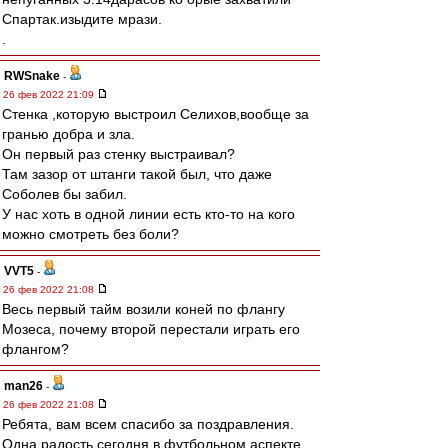
Спартак.изыдите мрази.
.
RWSnake
-
26 фев 2022 21:09
Стенка ,которую выстроил Селихов,вообще за
гранью добра и зла.
Он первый раз стенку выстраивал?
Там зазор от штанги такой был, что даже
Соболев бы забил.
У нас хоть в одной линии есть кто-то на кого
можно смотреть без боли?
VVT5
-
26 фев 2022 21:08
Весь первый тайм возили коней по флангу
Мозеса, почему второй перестали играть его
флангом?
man26
-
26 фев 2022 21:08
Ребята, вам всем спасибо за поздравления.
Одна радость сегодня в футбольном аспекте.