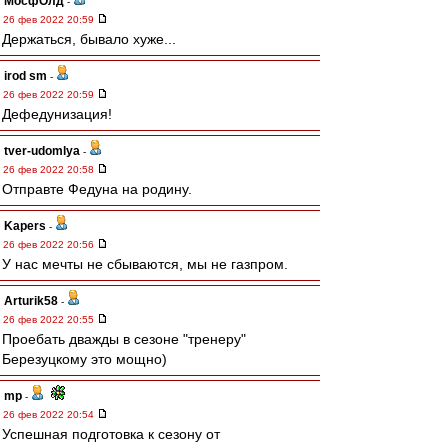
МосфОлд
-
26 фев 2022 20:59
Держаться, бывало хуже...
irod sm
-
26 фев 2022 20:59
Дефедунизация!
tver-udomlya
-
26 фев 2022 20:58
Отправте Федуна на родину.
Kapers
-
26 фев 2022 20:56
У нас мечты не сбываются, мы не газпром.
Arturik58
-
26 фев 2022 20:55
Проебать дважды в сезоне "тренеру"
Березуцкому это мощно)
mp
-
26 фев 2022 20:54
Успешная подготовка к сезону от