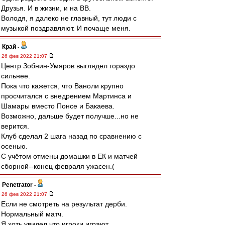
Друзья. И в жизни, и на ВВ.
Володя, я далеко не главный, тут люди с
музыкой поздравляют. И почаще меня.
Край
-
26 фев 2022 21:07
Центр Зобнин-Умяров выглядел гораздо
сильнее.
Пока что кажется, что Ваноли крупно
просчитался с внедрением Мартинса и
Шамары вместо Понсе и Бакаева.
Возможно, дальше будет получше...но не
верится.
Клуб сделал 2 шага назад по сравнению с
осенью.
С учётом отмены домашки в ЕК и матчей
сборной--конец февраля ужасен.(
Penetrator
-
26 фев 2022 21:07
Если не смотреть на результат дерби.
Нормальный матч.
Я хоть увидел что игроки играют.