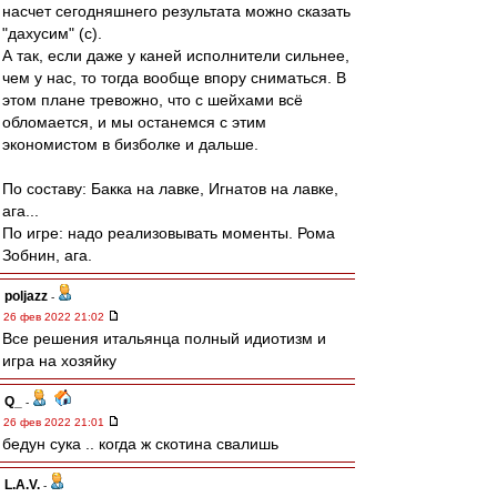
насчет сегодняшнего результата можно сказать
"дахусим" (с).
А так, если даже у каней исполнители сильнее,
чем у нас, то тогда вообще впору сниматься. В
этом плане тревожно, что с шейхами всё
обломается, и мы останемся с этим
экономистом в бизболке и дальше.
По составу: Бакка на лавке, Игнатов на лавке,
ага...
По игре: надо реализовывать моменты. Рома
Зобнин, ага.
poljazz
-
26 фев 2022 21:02
Все решения итальянца полный идиотизм и
игра на хозяйку
Q_
-
26 фев 2022 21:01
бедун сука .. когда ж скотина свалишь
L.А.V.
-