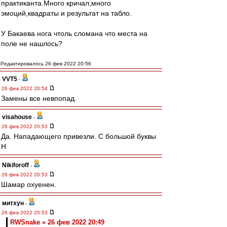
практиканта.Много кричал,много
эмоций,квадраты и результат на табло.
У Бакаева нога чтоль сломана что места на
поле не нашлось?
Редактировалось 26 фев 2022 20:56
VVT5
-
26 фев 2022 20:54
Замены все невпопад.
visahouse
-
26 фев 2022 20:53
Да. Нападающего привезли. С большой буквы
Н
Nikiforoff
-
26 фев 2022 20:53
Шамар охуенен.
митхун
-
26 фев 2022 20:53
RWSnake » 26 фев 2022 20:49