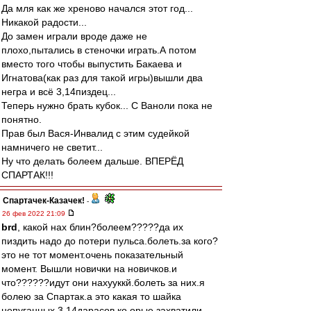
Да мля как же хреново начался этот год...
Никакой радости...
До замен играли вроде даже не
плохо,пытались в стеночки играть.А потом
вместо того чтобы выпустить Бакаева и
Игнатова(как раз для такой игры)вышли два
негра и всё 3,14пиздец...
Теперь нужно брать кубок... С Ваноли пока не
понятно.
Прав был Вася-Инвалид с этим судейкой
намничего не светит...
Ну что делать болеем дальше. ВПЕРЁД
СПАРТАК!!!
Спартачек-Казачек!
-
26 фев 2022 21:09
brd
, какой нах блин?болеем?????да их
пиздить надо до потери пульса.болеть.за кого?
это не тот момент.очень показательный
момент. Вышли новички на новичков.и
что??????идут они нахууккй.болеть за них.я
болею за Спартак.а это какая то шайка
непуганных 3.14дарасов ко орые захватили