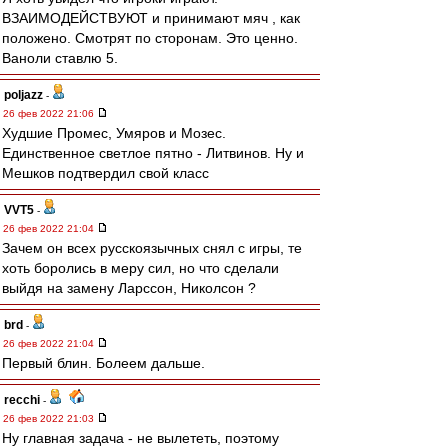
ВЗАИМОДЕЙСТВУЮТ и принимают мяч , как
положено. Смотрят по сторонам. Это ценно.
Ваноли ставлю 5.
poljazz
-
26 фев 2022 21:06
Худшие Промес, Умяров и Мозес.
Единственное светлое пятно - Литвинов. Ну и
Мешков подтвердил свой класс
VVT5
-
26 фев 2022 21:04
Зачем он всех русскоязычных снял с игры, те
хоть боролись в меру сил, но что сделали
выйдя на замену Ларссон, Николсон ?
brd
-
26 фев 2022 21:04
Первый блин. Болеем дальше.
recchi
-
26 фев 2022 21:03
Ну главная задача - не вылететь, поэтому