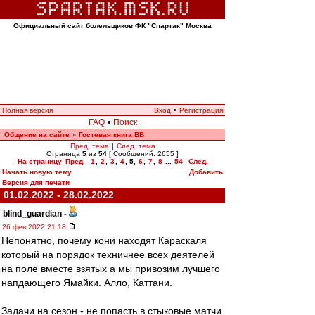
Официальный сайт болельщиков ФК "Спартак" Москва
Полная версия
Вход
•
Регистрация
FAQ
•
Поиск
Общение на сайте
Гостевая книга ВВ
»
Пред. тема
|
След. тема
Страница
5
из
54
[ Сообщений: 2655 ]
На страницу
Пред.
1
,
2
,
3
,
4
,
5
,
6
,
7
,
8
...
54
След.
Начать новую тему
Добавить
Версия для печати
01.02.2022 - 28.02.2022
blind_guardian
-
26 фев 2022 21:18
Непонятно, почему кони находят Караскаля
который на порядок техничнее всех деятелей
на поле вместе взятых а мы привозим лучшего
напдающего Ямайки. Алло, Каттани.
Задачи на сезон - не попасть в стыковые матчи