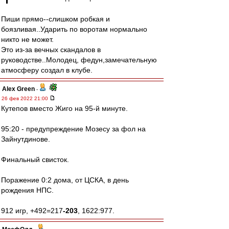
Пиши прямо--слишком робкая и
боязливая..Ударить по воротам нормально
никто не может.
Это из-за вечных скандалов в
руководстве..Молодец, федун,замечательную
атмосферу создал в клубе.
Alex Green
-
26 фев 2022 21:00
Кутепов вместо Жиго на 95-й минуте.
95:20 - предупреждение Мозесу за фол на
Зайнутдинове.
Финальный свисток.
Поражение 0:2 дома, от ЦСКА, в день
рождения НПС.
912 игр, +492=217
-203
, 1622:977.