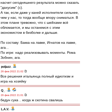
насчет сегодняшнего результата можно сказать
"дахусим" (с).
А так, если даже у каней исполнители сильнее,
чем у нас, то тогда вообще впору сниматься. В
этом плане тревожно, что с шейхами всё
обломается, и мы останемся с этим
экономистом в бизболке и дальше.
По составу: Бакка на лавке, Игнатов на лавке,
ага...
По игре: надо реализовывать моменты. Рома
Зобнин, ага.
poljazz
-
26 фев 2022 21:02
Все решения итальянца полный идиотизм и
игра на хозяйку
Q_
-
26 фев 2022 21:01
бедун сука .. когда ж скотина свалишь
L.А.V.
-