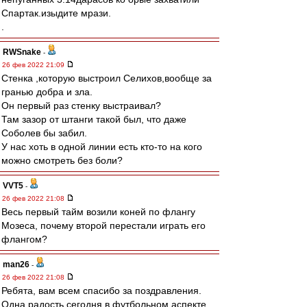
Спартак.изыдите мрази.
.
RWSnake
-
26 фев 2022 21:09
Стенка ,которую выстроил Селихов,вообще за
гранью добра и зла.
Он первый раз стенку выстраивал?
Там зазор от штанги такой был, что даже
Соболев бы забил.
У нас хоть в одной линии есть кто-то на кого
можно смотреть без боли?
VVT5
-
26 фев 2022 21:08
Весь первый тайм возили коней по флангу
Мозеса, почему второй перестали играть его
флангом?
man26
-
26 фев 2022 21:08
Ребята, вам всем спасибо за поздравления.
Одна радость сегодня в футбольном аспекте.