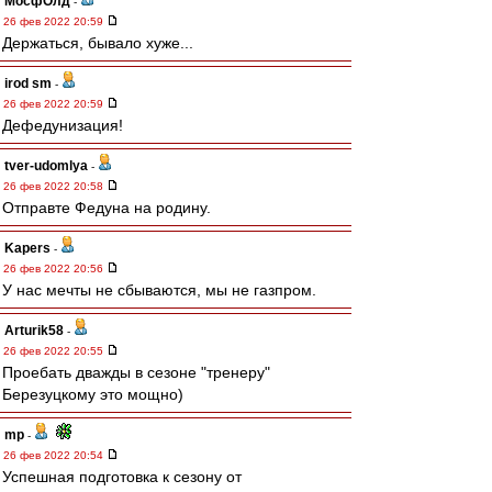
МосфОлд
-
26 фев 2022 20:59
Держаться, бывало хуже...
irod sm
-
26 фев 2022 20:59
Дефедунизация!
tver-udomlya
-
26 фев 2022 20:58
Отправте Федуна на родину.
Kapers
-
26 фев 2022 20:56
У нас мечты не сбываются, мы не газпром.
Arturik58
-
26 фев 2022 20:55
Проебать дважды в сезоне "тренеру"
Березуцкому это мощно)
mp
-
26 фев 2022 20:54
Успешная подготовка к сезону от