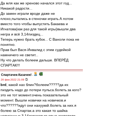
Да мля как же хреново начался этот год...
Никакой радости...
До замен играли вроде даже не
плохо,пытались в стеночки играть.А потом
вместо того чтобы выпустить Бакаева и
Игнатова(как раз для такой игры)вышли два
негра и всё 3,14пиздец...
Теперь нужно брать кубок... С Ваноли пока не
понятно.
Прав был Вася-Инвалид с этим судейкой
намничего не светит...
Ну что делать болеем дальше. ВПЕРЁД
СПАРТАК!!!
Спартачек-Казачек!
-
26 фев 2022 21:09
brd
, какой нах блин?болеем?????да их
пиздить надо до потери пульса.болеть.за кого?
это не тот момент.очень показательный
момент. Вышли новички на новичков.и
что??????идут они нахууккй.болеть за них.я
болею за Спартак.а это какая то шайка
непуганных 3.14дарасов ко орые захватили