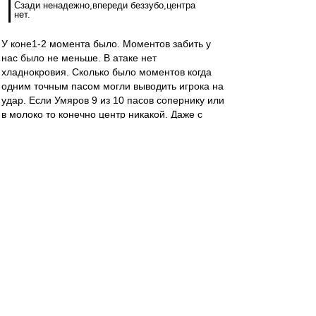
Сзади ненадежно,впереди беззубо,центра
нет.
У коне1-2 момента было. Моментов забить у
нас было не меньше. В атаке нет
хладнокровия. Сколько было моментов когда
одним точным пасом могли выводить игрока на
удар. Если Умяров 9 из 10 пасов сопернику или
в молоко то конечно центр никакой. Даже с
метра не могут забить.
Алекс1975
-
26 фев 2022 20:53
Alex Green » 26 фев 2022 20:51
Предупреждение А. Березуцкому на 88-й
минуте.
Опять кого-то сбил?
mmmmm
-
26 фев 2022 20:52
Смеялись по поводу вылета в ФНЛ?
Теперь призадумались.
Может быть, спасительным будет решение