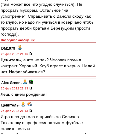
(там может всё что угодно случиться). Не
просрать мусорам. Остальное "на
усмотрение". Спрашивать с Ваноли сходу как
то глупо, но надо ли учиться в коверчано чтобы
просрать дерби братьям Березуцким (прости
господи).
Последнее сообщение
DM1979
-
26 фев 2022 21:16
Ценитель
, а что не так? Человек поучил
контракт. Хороший. Клуб играет в херню. Целей
нет. Нафиг убиваться?
Alex Green
-
26 фев 2022 21:13
Лёш, с днём рождения!
Ценитель
-
26 фев 2022 21:13
Игра шла до гола и привёз его Селихов.
Так стенку в профессиональном футболе
ставить нельзя.