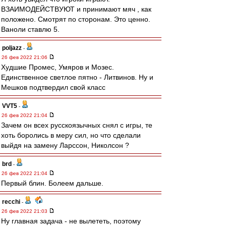
ВЗАИМОДЕЙСТВУЮТ и принимают мяч , как
положено. Смотрят по сторонам. Это ценно.
Ваноли ставлю 5.
poljazz
-
26 фев 2022 21:06
Худшие Промес, Умяров и Мозес.
Единственное светлое пятно - Литвинов. Ну и
Мешков подтвердил свой класс
VVT5
-
26 фев 2022 21:04
Зачем он всех русскоязычных снял с игры, те
хоть боролись в меру сил, но что сделали
выйдя на замену Ларссон, Николсон ?
brd
-
26 фев 2022 21:04
Первый блин. Болеем дальше.
recchi
-
26 фев 2022 21:03
Ну главная задача - не вылететь, поэтому