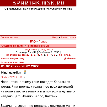
Официальный сайт болельщиков ФК "Спартак" Москва
Полная версия
Вход
•
Регистрация
FAQ
•
Поиск
Общение на сайте
Гостевая книга ВВ
»
Пред. тема
|
След. тема
Страница
5
из
54
[ Сообщений: 2655 ]
На страницу
Пред.
1
,
2
,
3
,
4
,
5
,
6
,
7
,
8
...
54
След.
Начать новую тему
Добавить
Версия для печати
01.02.2022 - 28.02.2022
blind_guardian
-
26 фев 2022 21:18
Непонятно, почему кони находят Караскаля
который на порядок техничнее всех деятелей
на поле вместе взятых а мы привозим лучшего
напдающего Ямайки. Алло, Каттани.
Задачи на сезон - не попасть в стыковые матчи