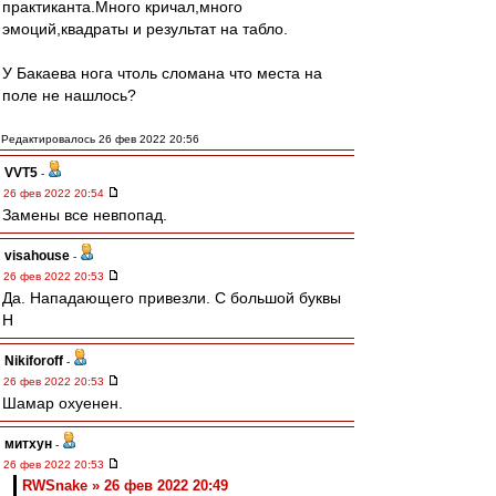
практиканта.Много кричал,много
эмоций,квадраты и результат на табло.
У Бакаева нога чтоль сломана что места на
поле не нашлось?
Редактировалось 26 фев 2022 20:56
VVT5
-
26 фев 2022 20:54
Замены все невпопад.
visahouse
-
26 фев 2022 20:53
Да. Нападающего привезли. С большой буквы
Н
Nikiforoff
-
26 фев 2022 20:53
Шамар охуенен.
митхун
-
26 фев 2022 20:53
RWSnake » 26 фев 2022 20:49