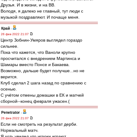
Друзья. И в жизни, и на ВВ.
Володя, я далеко не главный, тут люди с
музыкой поздравляют. И почаще меня.
Край
-
26 фев 2022 21:07
Центр Зобнин-Умяров выглядел гораздо
сильнее.
Пока что кажется, что Ваноли крупно
просчитался с внедрением Мартинса и
Шамары вместо Понсе и Бакаева.
Возможно, дальше будет получше...но не
верится.
Клуб сделал 2 шага назад по сравнению с
осенью.
С учётом отмены домашки в ЕК и матчей
сборной--конец февраля ужасен.(
Penetrator
-
26 фев 2022 21:07
Если не смотреть на результат дерби.
Нормальный матч.
Я хоть увидел что игроки играют.