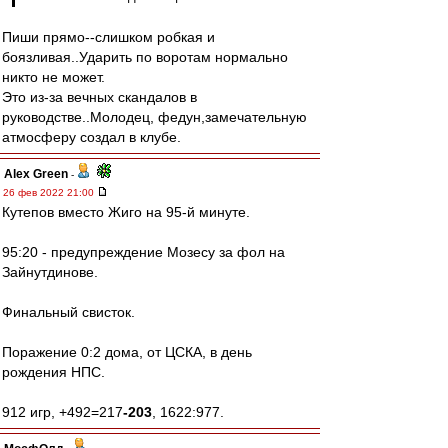
Пиши прямо--слишком робкая и
боязливая..Ударить по воротам нормально
никто не может.
Это из-за вечных скандалов в
руководстве..Молодец, федун,замечательную
атмосферу создал в клубе.
Alex Green
-
26 фев 2022 21:00
Кутепов вместо Жиго на 95-й минуте.
95:20 - предупреждение Мозесу за фол на
Зайнутдинове.
Финальный свисток.
Поражение 0:2 дома, от ЦСКА, в день
рождения НПС.
912 игр, +492=217
-203
, 1622:977.