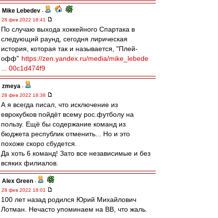
Mike Lebedev
-
28 фев 2022 18:41
По случаю выхода хоккейного Спартака в
следующий раунд, сегодня лирическая
история, которая так и называется, "Плей-
офф"
https://zen.yandex.ru/media/mike_lebede
... 00c1d474f9
zmeya
-
28 фев 2022 18:38
А я всегда писал, что исключение из
еврокубков пойдёт всему рос.футболу на
пользу. Ещё бы содержание команд из
бюджета республик отменить... Но и это
похоже скоро сбудется.
Да хоть 6 команд! Зато все независимые и без
всяких филиалов.
Alex Green
-
28 фев 2022 18:01
100 лет назад родился Юрий Михайлович
Лотман. Нечасто упоминаем на ВВ, что жаль.