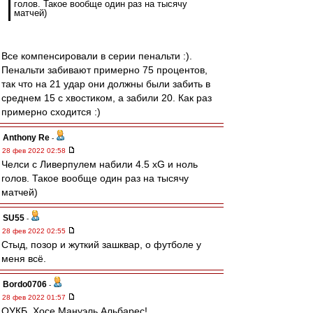
голов. Такое вообще один раз на тысячу
матчей)
Все компенсировали в серии пенальти :).
Пенальти забивают примерно 75 процентов,
так что на 21 удар они должны были забить в
среднем 15 с хвостиком, а забили 20. Как раз
примерно сходится :)
Anthony Re
-
28 фев 2022 02:58
Челси с Ливерпулем набили 4.5 xG и ноль
голов. Такое вообще один раз на тысячу
матчей)
SU55
-
28 фев 2022 02:55
Стыд, позор и жуткий зашквар, о футболе у
меня всё.
Bordo0706
-
28 фев 2022 01:57
ОУКБ, Хосе Мануэль Альбарес!