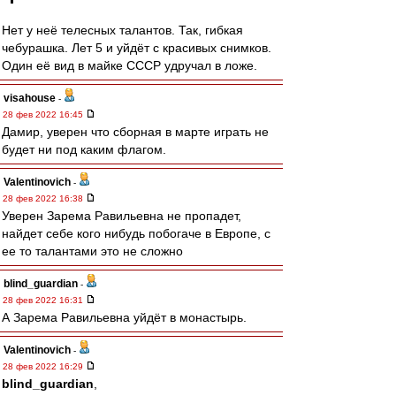
Нет у неё телесных талантов. Так, гибкая
чебурашка. Лет 5 и уйдёт с красивых снимков.
Один её вид в майке СССР удручал в ложе.
visahouse
-
28 фев 2022 16:45
Дамир, уверен что сборная в марте играть не
будет ни под каким флагом.
Valentinovich
-
28 фев 2022 16:38
Уверен Зарема Равильевна не пропадет,
найдет себе кого нибудь побогаче в Европе, с
ее то талантами это не сложно
blind_guardian
-
28 фев 2022 16:31
А Зарема Равильевна уйдёт в монастырь.
Valentinovich
-
28 фев 2022 16:29
blind_guardian
,