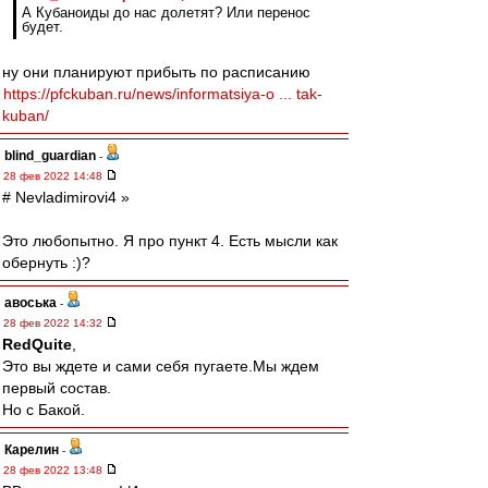
А Кубаноиды до нас долетят? Или перенос
будет.
ну они планируют прибыть по расписанию
https://pfckuban.ru/news/informatsiya-o ... tak-
kuban/
blind_guardian
-
28 фев 2022 14:48
# Nevladimirovi4 »
Это любопытно. Я про пункт 4. Есть мысли как
обернуть :)?
авоська
-
28 фев 2022 14:32
RedQuite
,
Это вы ждете и сами себя пугаете.Мы ждем
первый состав.
Но с Бакой.
Карелин
-
28 фев 2022 13:48