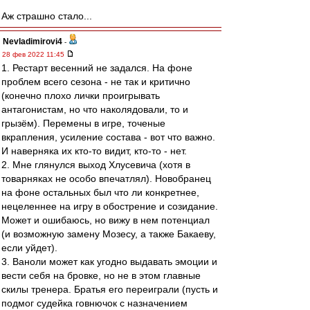
Аж страшно стало...
Nevladimirovi4
-
28 фев 2022 11:45
1. Рестарт весенний не задался. На фоне
проблем всего сезона - не так и критично
(конечно плохо лички проигрывать
антагонистам, но что наколядовали, то и
грызём). Перемены в игре, точеные
вкрапления, усиление состава - вот что важно.
И наверняка их кто-то видит, кто-то - нет.
2. Мне глянулся выход Хлусевича (хотя в
товарняках не особо впечатлял). Новобранец
на фоне остальных был что ли конкретнее,
нецеленнее на игру в обострение и созидание.
Может и ошибаюсь, но вижу в нем потенциал
(и возможную замену Мозесу, а также Бакаеву,
если уйдет).
3. Ваноли может как угодно выдавать эмоции и
вести себя на бровке, но не в этом главные
скилы тренера. Братья его переиграли (пусть и
подмог судейка говнючок с назначением