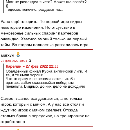
Мож не разглядел я чего? Может ща попрёт?
))
Тедеско, конечно, раздавит нас.
Рано ещё говорить. По первой игре видны
некоторые изменения. Но отсутствие в
межсезонье сильных спаринг партнёров
очевидно. Хватило эмоций только на первый
тайм. Во втором полностью развалилась игра.
митхун
-
28 фев 2022 10:21
Карелин » 27 фев 2022 22:33
Обалденный финал Кубка английской лиги. И
те, и те были хороши.
Что-то сразу и не вспоминается, чтобы
вратарь забил оказавшийся победным
пенальти. Видимо, до них дело не доходило
Самое главное все двигаются, а не только
игрок, который с мячом. А у нас все стоят и
ждут что игрок с мячом сделает. Отсюда
столько брака в передачах, на тренировках не
отработанно.