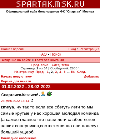
Официальный сайт болельщиков ФК "Спартак" Москва
Полная версия
Вход
•
Регистрация
FAQ
•
Поиск
Общение на сайте
Гостевая книга ВВ
»
Пред. тема
|
След. тема
Страница
2
из
54
[ Сообщений: 2655 ]
На страницу
Пред.
1
,
2
,
3
,
4
,
5
...
54
След.
Начать новую тему
Добавить
Версия для печати
01.02.2022 - 28.02.2022
Спартачек-Казачек!
-
28 фев 2022 18:44
zmeya
, ну так то если все сбегуть леги то мы
самые крутые.у нас хорошая молодая команда
)а самое главное что наши леги слабее легов
наших соперников,соответственно они понесут
больший ущерб.
Последнее сообщение