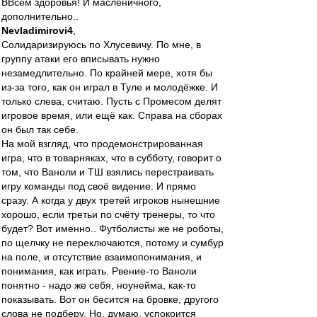
ВВсем здоровья! И масленичного,
дополнительно..
Nevladimirovi4
,
Солидаризируюсь по Хлусевичу. По мне, в
группу атаки его вписывать нужно
незамедлительно. По крайней мере, хотя бы
из-за того, как он играл в Туле и молодёжке. И
только слева, считаю. Пусть с Промесом делят
игровое время, или ещё как. Справа на сборах
он был так себе.
На мой взгляд, что продемонстрированная
игра, что в товарняках, что в субботу, говорит о
том, что Ваноли и ТШ взялись перестраивать
игру команды под своё видение. И прямо
сразу. А когда у двух третей игроков нынешние
хорошо, если третьи по счёту тренеры, то что
будет? Вот именно.. Футболисты же не роботы,
по щелчку не переключаются, потому и сумбур
на поле, и отсутствие взаимопонимания, и
понимания, как играть. Рвение-то Ваноли
понятно - надо же себя, ноунейма, как-то
показывать. Вот он бесится на бровке, другого
слова не подберу. Но, думаю, успокоится