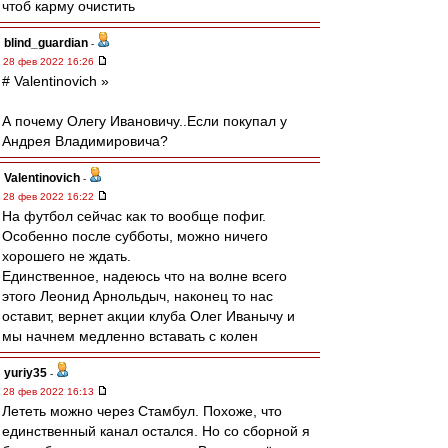
чтоб карму очистить
blind_guardian
-
28 фев 2022 16:26
# Valentinovich »
А почему Олегу Ивановичу..Если покупал у
Андрея Владимировича?
Valentinovich
-
28 фев 2022 16:22
На футбол сейчас как то вообще пофиг.
Особенно после субботы, можно ничего
хорошего не ждать.
Единственное, надеюсь что на волне всего
этого Леонид Арнольдыч, наконец то нас
оставит, вернет акции клуба Олег Иванычу и
мы начнем медленно вставать с колен
yuriy35
-
28 фев 2022 16:13
Лететь можно через Стамбул. Похоже, что
единственный канал остался. Но со сборной я