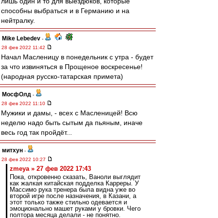
лишь один и то для выездюков, которые
способны выбраться и в Германию и на
нейтралку.
Mike Lebedev
-
28 фев 2022 11:42
Начал Масленицу в понедельник с утра - будет
за что извиняться в Прощеное воскресенье!
(народная русско-татарская примета)
МосфОлд
-
28 фев 2022 11:10
Мужики и дамы, - всех с Масленицей! Всю
неделю надо быть сытым да пьяным, иначе
весь год так пройдёт...
митхун
-
28 фев 2022 10:27
zmeya » 27 фев 2022 17:43
Пока, откровенно сказать, Ваноли выглядит
как жалкая китайская подделка Карреры. У
Массимо рука тренера была видна уже во
второй игре после назначения, в Казани, а
этот только также стильно одевается и
эмоционально машет руками у бровки. Чего
полтора месяца делали - не понятно.