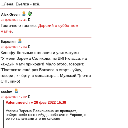
...Лена, Бьелса - всё.
Alex Green
-
28 фев 2022 17:41
Тактично о тактике:
Дорский о субботнем
матче
.
Карелин
-
28 фев 2022 17:34
Кинофутбольные стенания и улитматумы:
"У меня Зарема Салихова, из ВИП-класса, на
каждый матч приходит! Мало этого, говорит:
"Поставите ещё раз Бакаева в старт - уйду,
говорит, к чёрту, в монастырь... Мужской."(почти
СНГ, кино)
suslov
-
28 фев 2022 17:32
Valentinovich » 28 фев 2022 16:38
Уверен Зарема Равильевна не пропадет,
найдет себе кого нибудь побогаче в Европе, с
ее то талантами это не сложно