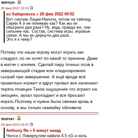
митхун
-
28 фев 2022 10:13
из Хабаровска » 28 фев 2022 00:52
Вот смотрю Лацио-Наполи, потом на таблицу
Серии А и не понимаю как? Как мы их
обыграли два раза? Ну, ведь правда же, они
сильнее нас. Состав, система игры, игровые
связи. А мы их дернули два раза...
Это я к чему?
Потому что наши игроку могут играть как
следуют, но не хотят по какой то причине. Даже
в матче с конями. Сделай пару точных псов в
завершающей стадии или хладнокровнее
сыграй при завершении. А ещё вроде всё
правильно играют и вдруг провал все начинают
терять позиции.Такое ощущения что играют на
эмоциях, запал пропадает и все бросают
играть.Поэтому и нужна была свежая кровь в
основу, а мы только скамейку обновили.
teorver
-
28 фев 2022 03:07
Anthony Re » 6 минут назад
Челси с Ливерпулем набили 4.5 xG и ноль