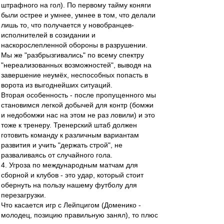
штрафного на гол). По первому тайму коняги
были острее и умнее, умнее в том, что делали
лишь то, что получается у новобранцев-
исполнителей в созидании и
наскорослепленной обороны в разрушении.
Мы же "разбрызгивались" по всему спектру
"нереализованных возможностей", выводя на
завершение неумёх, неспособных попасть в
ворота из выгоднейших ситуаций.
Вторая особенность - после пропущенного мы
становимся легкой добычей для контр (бомжи
и недобомжи нас на этом не раз ловили) и это
тоже к тренеру. Тренерский штаб должен
готовить команду к различным вариантам
развития и учить "держать строй", не
разваливаясь от случайного гола.
4. Угроза по международным матчам для
сборной и клубов - это удар, который стоит
обернуть на пользу нашему футболу для
перезагрузки.
Что касается игр с Лейпцигом (Доменико -
молодец, позицию правильную занял), то плюс