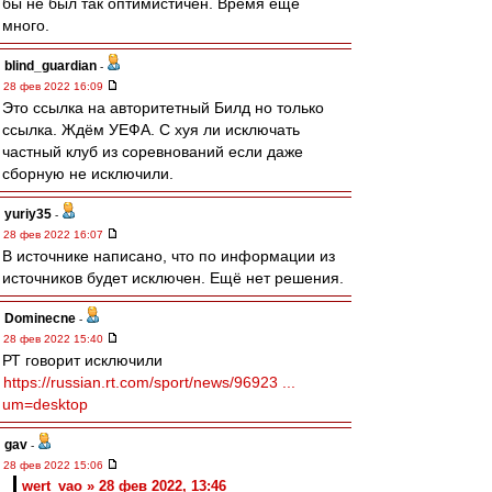
бы не был так оптимистичен. Время ещё
много.
blind_guardian
-
28 фев 2022 16:09
Это ссылка на авторитетный Билд но только
ссылка. Ждём УЕФА. С хуя ли исключать
частный клуб из соревнований если даже
сборную не исключили.
yuriy35
-
28 фев 2022 16:07
В источнике написано, что по информации из
источников будет исключен. Ещё нет решения.
Dominecne
-
28 фев 2022 15:40
РТ говорит исключили
https://russian.rt.com/sport/news/96923 ...
um=desktop
gav
-
28 фев 2022 15:06
wert_vao » 28 фев 2022, 13:46