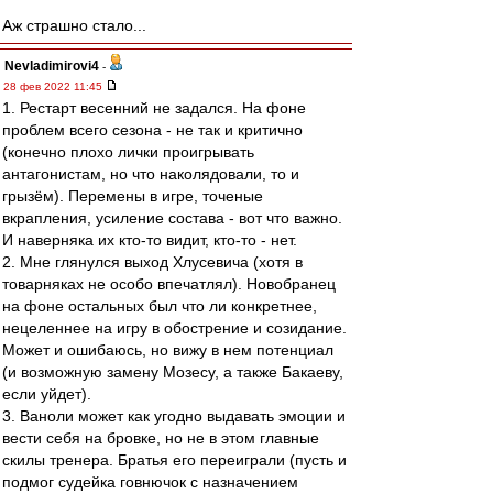
Аж страшно стало...
Nevladimirovi4
-
28 фев 2022 11:45
1. Рестарт весенний не задался. На фоне
проблем всего сезона - не так и критично
(конечно плохо лички проигрывать
антагонистам, но что наколядовали, то и
грызём). Перемены в игре, точеные
вкрапления, усиление состава - вот что важно.
И наверняка их кто-то видит, кто-то - нет.
2. Мне глянулся выход Хлусевича (хотя в
товарняках не особо впечатлял). Новобранец
на фоне остальных был что ли конкретнее,
нецеленнее на игру в обострение и созидание.
Может и ошибаюсь, но вижу в нем потенциал
(и возможную замену Мозесу, а также Бакаеву,
если уйдет).
3. Ваноли может как угодно выдавать эмоции и
вести себя на бровке, но не в этом главные
скилы тренера. Братья его переиграли (пусть и
подмог судейка говнючок с назначением