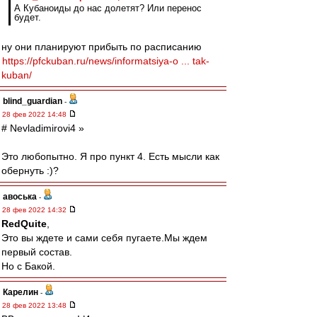
А Кубаноиды до нас долетят? Или перенос
будет.
ну они планируют прибыть по расписанию
https://pfckuban.ru/news/informatsiya-o ... tak-
kuban/
blind_guardian
-
28 фев 2022 14:48
# Nevladimirovi4 »
Это любопытно. Я про пункт 4. Есть мысли как
обернуть :)?
авоська
-
28 фев 2022 14:32
RedQuite
,
Это вы ждете и сами себя пугаете.Мы ждем
первый состав.
Но с Бакой.
Карелин
-
28 фев 2022 13:48