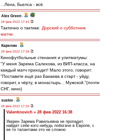
...Лена, Бьелса - всё.
Alex Green
-
28 фев 2022 17:41
Тактично о тактике:
Дорский о субботнем
матче
.
Карелин
-
28 фев 2022 17:34
Кинофутбольные стенания и улитматумы:
"У меня Зарема Салихова, из ВИП-класса, на
каждый матч приходит! Мало этого, говорит:
"Поставите ещё раз Бакаева в старт - уйду,
говорит, к чёрту, в монастырь... Мужской."(почти
СНГ, кино)
suslov
-
28 фев 2022 17:32
Valentinovich » 28 фев 2022 16:38
Уверен Зарема Равильевна не пропадет,
найдет себе кого нибудь побогаче в Европе, с
ее то талантами это не сложно