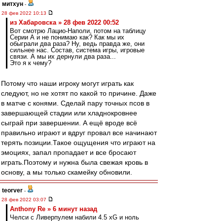
митхун
-
28 фев 2022 10:13
из Хабаровска » 28 фев 2022 00:52
Вот смотрю Лацио-Наполи, потом на таблицу
Серии А и не понимаю как? Как мы их
обыграли два раза? Ну, ведь правда же, они
сильнее нас. Состав, система игры, игровые
связи. А мы их дернули два раза...
Это я к чему?
Потому что наши игроку могут играть как
следуют, но не хотят по какой то причине. Даже
в матче с конями. Сделай пару точных псов в
завершающей стадии или хладнокровнее
сыграй при завершении. А ещё вроде всё
правильно играют и вдруг провал все начинают
терять позиции.Такое ощущения что играют на
эмоциях, запал пропадает и все бросают
играть.Поэтому и нужна была свежая кровь в
основу, а мы только скамейку обновили.
teorver
-
28 фев 2022 03:07
Anthony Re » 6 минут назад
Челси с Ливерпулем набили 4.5 xG и ноль