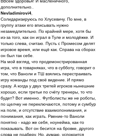
ВВсем здоровья! И масленичного,
дополнительно..
Nevladimirovi4
,
Солидаризируюсь по Хлусевичу. По мне, в
группу атаки его вписывать нужно
незамедлительно. По крайней мере, хотя бы
из-за того, как он играл в Туле и молодёжке. И
только слева, считаю. Пусть с Промесом делят
игровое время, или ещё как. Справа на сборах
он был так себе.
На мой взгляд, что продемонстрированная
игра, что в товарняках, что в субботу, говорит о
том, что Ваноли и ТШ взялись перестраивать
игру команды под своё видение. И прямо
сразу. А когда у двух третей игроков нынешние
хорошо, если третьи по счёту тренеры, то что
будет? Вот именно.. Футболисты же не роботы,
по щелчку не переключаются, потому и сумбур
на поле, и отсутствие взаимопонимания, и
понимания, как играть. Рвение-то Ваноли
понятно - надо же себя, ноунейма, как-то
показывать. Вот он бесится на бровке, другого
слова не подберу. Но, думаю, успокоится