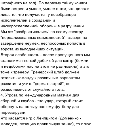
штрафного на гол). По первому тайму коняги
были острее и умнее, умнее в том, что делали
лишь то, что получается у новобранцев-
исполнителей в созидании и
наскорослепленной обороны в разрушении.
Мы же "разбрызгивались" по всему спектру
"нереализованных возможностей", выводя на
завершение неумёх, неспособных попасть в
ворота из выгоднейших ситуаций.
Вторая особенность - после пропущенного мы
становимся легкой добычей для контр (бомжи
и недобомжи нас на этом не раз ловили) и это
тоже к тренеру. Тренерский штаб должен
готовить команду к различным вариантам
развития и учить "держать строй", не
разваливаясь от случайного гола.
4. Угроза по международным матчам для
сборной и клубов - это удар, который стоит
обернуть на пользу нашему футболу для
перезагрузки.
Что касается игр с Лейпцигом (Доменико -
молодец, позицию правильную занял), то плюс