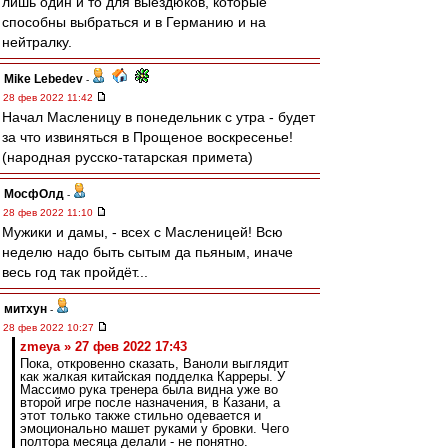
лишь один и то для выездюков, которые
способны выбраться и в Германию и на
нейтралку.
Mike Lebedev
-
28 фев 2022 11:42
Начал Масленицу в понедельник с утра - будет
за что извиняться в Прощеное воскресенье!
(народная русско-татарская примета)
МосфОлд
-
28 фев 2022 11:10
Мужики и дамы, - всех с Масленицей! Всю
неделю надо быть сытым да пьяным, иначе
весь год так пройдёт...
митхун
-
28 фев 2022 10:27
zmeya » 27 фев 2022 17:43
Пока, откровенно сказать, Ваноли выглядит
как жалкая китайская подделка Карреры. У
Массимо рука тренера была видна уже во
второй игре после назначения, в Казани, а
этот только также стильно одевается и
эмоционально машет руками у бровки. Чего
полтора месяца делали - не понятно.