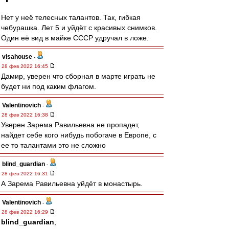
Нет у неё телесных талантов. Так, гибкая
чебурашка. Лет 5 и уйдёт с красивых снимков.
Один её вид в майке СССР удручал в ложе.
visahouse
-
28 фев 2022 16:45
Дамир, уверен что сборная в марте играть не
будет ни под каким флагом.
Valentinovich
-
28 фев 2022 16:38
Уверен Зарема Равильевна не пропадет,
найдет себе кого нибудь побогаче в Европе, с
ее то талантами это не сложно
blind_guardian
-
28 фев 2022 16:31
А Зарема Равильевна уйдёт в монастырь.
Valentinovich
-
28 фев 2022 16:29
blind_guardian
,