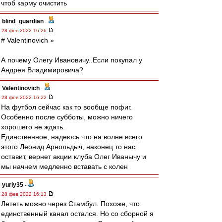
чтоб карму очистить
blind_guardian
-
28 фев 2022 16:26
# Valentinovich »
А почему Олегу Ивановичу..Если покупал у
Андрея Владимировича?
Valentinovich
-
28 фев 2022 16:22
На футбол сейчас как то вообще пофиг.
Особенно после субботы, можно ничего
хорошего не ждать.
Единственное, надеюсь что на волне всего
этого Леонид Арнольдыч, наконец то нас
оставит, вернет акции клуба Олег Иванычу и
мы начнем медленно вставать с колен
yuriy35
-
28 фев 2022 16:13
Лететь можно через Стамбул. Похоже, что
единственный канал остался. Но со сборной я