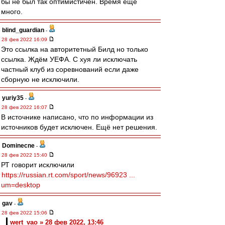
бы не был так оптимистичен. Время ещё
много.
blind_guardian
-
28 фев 2022 16:09
Это ссылка на авторитетный Билд но только
ссылка. Ждём УЕФА. С хуя ли исключать
частный клуб из соревнований если даже
сборную не исключили.
yuriy35
-
28 фев 2022 16:07
В источнике написано, что по информации из
источников будет исключен. Ещё нет решения.
Dominecne
-
28 фев 2022 15:40
РТ говорит исключили
https://russian.rt.com/sport/news/96923 ...
um=desktop
gav
-
28 фев 2022 15:06
wert_vao » 28 фев 2022, 13:46