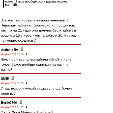
голов. Такое вообще один раз на тысячу
матчей)
Все компенсировали в серии пенальти :).
Пенальти забивают примерно 75 процентов,
так что на 21 удар они должны были забить в
среднем 15 с хвостиком, а забили 20. Как раз
примерно сходится :)
Anthony Re
-
28 фев 2022 02:58
Челси с Ливерпулем набили 4.5 xG и ноль
голов. Такое вообще один раз на тысячу
матчей)
SU55
-
28 фев 2022 02:55
Стыд, позор и жуткий зашквар, о футболе у
меня всё.
Bordo0706
-
28 фев 2022 01:57
ОУКБ, Хосе Мануэль Альбарес!