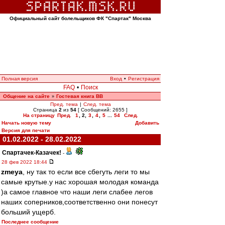
Официальный сайт болельщиков ФК "Спартак" Москва
Полная версия
Вход
•
Регистрация
FAQ
•
Поиск
Общение на сайте
Гостевая книга ВВ
»
Пред. тема
|
След. тема
Страница
2
из
54
[ Сообщений: 2655 ]
На страницу
Пред.
1
,
2
,
3
,
4
,
5
...
54
След.
Начать новую тему
Добавить
Версия для печати
01.02.2022 - 28.02.2022
Спартачек-Казачек!
-
28 фев 2022 18:44
zmeya
, ну так то если все сбегуть леги то мы
самые крутые.у нас хорошая молодая команда
)а самое главное что наши леги слабее легов
наших соперников,соответственно они понесут
больший ущерб.
Последнее сообщение