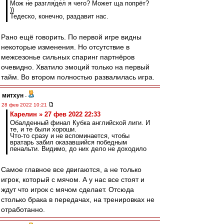
Мож не разглядел я чего? Может ща попрёт?
))
Тедеско, конечно, раздавит нас.
Рано ещё говорить. По первой игре видны
некоторые изменения. Но отсутствие в
межсезонье сильных спаринг партнёров
очевидно. Хватило эмоций только на первый
тайм. Во втором полностью развалилась игра.
митхун
-
28 фев 2022 10:21
Карелин » 27 фев 2022 22:33
Обалденный финал Кубка английской лиги. И
те, и те были хороши.
Что-то сразу и не вспоминается, чтобы
вратарь забил оказавшийся победным
пенальти. Видимо, до них дело не доходило
Самое главное все двигаются, а не только
игрок, который с мячом. А у нас все стоят и
ждут что игрок с мячом сделает. Отсюда
столько брака в передачах, на тренировках не
отработанно.