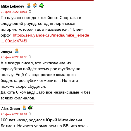
Mike Lebedev
-
28 фев 2022 18:41
По случаю выхода хоккейного Спартака в
следующий раунд, сегодня лирическая
история, которая так и называется, "Плей-
офф"
https://zen.yandex.ru/media/mike_lebede
... 00c1d474f9
zmeya
-
28 фев 2022 18:38
А я всегда писал, что исключение из
еврокубков пойдёт всему рос.футболу на
пользу. Ещё бы содержание команд из
бюджета республик отменить... Но и это
похоже скоро сбудется.
Да хоть 6 команд! Зато все независимые и без
всяких филиалов.
Alex Green
-
28 фев 2022 18:01
100 лет назад родился Юрий Михайлович
Лотман. Нечасто упоминаем на ВВ, что жаль.