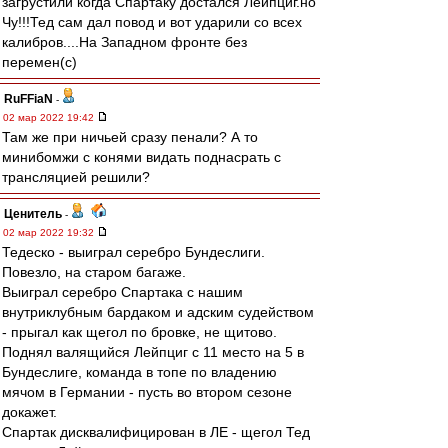
загрустили когда Спартаку достался Лейпциг.но
Чу!!!Тед сам дал повод и вот ударили со всех
калибров....На Западном фронте без
перемен(с)
RuFFiaN
-
02 мар 2022 19:42
Там же при ничьей сразу пенали? А то
минибомжи с конями видать поднасрать с
трансляцией решили?
Ценитель
-
02 мар 2022 19:32
Тедеско - выиграл серебро Бундеслиги.
Повезло, на старом багаже.
Выиграл серебро Спартака с нашим
внутриклубным бардаком и адским судейством
- прыгал как щегол по бровке, не щитово.
Поднял валящийся Лейпциг с 11 место на 5 в
Бундеслиге, команда в топе по владению
мячом в Германии - пусть во втором сезоне
докажет.
Спартак дисквалифицирован в ЛЕ - щегол Тед