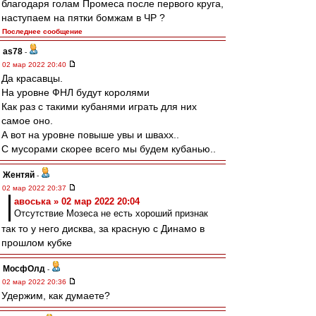
благодаря голам Промеса после первого круга,
наступаем на пятки бомжам в ЧР ?
Последнее сообщение
as78
-
02 мар 2022 20:40
Да красавцы.
На уровне ФНЛ будут королями
Как раз с такими кубанями играть для них
самое оно.
А вот на уровне повыше увы и швахх..
С мусорами скорее всего мы будем кубанью..
Жентяй
-
02 мар 2022 20:37
авоська » 02 мар 2022 20:04
Отсутствие Мозеса не есть хороший признак
так то у него дисква, за красную с Динамо в
прошлом кубке
МосфОлд
-
02 мар 2022 20:36
Удержим, как думаете?