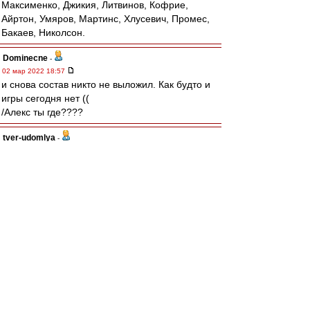
Максименко, Джикия, Литвинов, Кофрие,
Айртон, Умяров, Мартинс, Хлусевич, Промес,
Бакаев, Николсон.
Dominecne
-
02 мар 2022 18:57
и снова состав никто не выложил. Как будто и
игры сегодня нет ((
/Алекс ты где????
tver-udomlya
-
02 мар 2022 18:54
"И парень тот-он тоже здесь, среди стрелков из
эдельвейс... "
RoughBoy
-
02 мар 2022 18:51
морон
,
Бан, который немецкий клуб с
удовлетворением принял. Могли бы
извиниться перед Спартаком и болельщиками,
но хуй там! :(
И не надо вмешивать сюда правительство, о