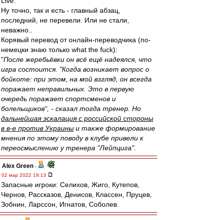
Live.
Ну точно, так и есть - главный абзац,
последний, не перевели. Или не стали,
неважно..
Корявый перевод от онлайн-переводчика (по-
немецки знаю только what the fuck):
"
После жеребьёвки он всё ещё надеялся, что
игра состоится. "Когда возникает вопрос о
бойкоте: при этом, на мой взгляд, он всегда
поражает неправильных. Это в первую
очередь поражает спортсменов и
болельщиков“, - сказал тогда тренер. Но
дальнейшая эскалация с российской стороны
в в-е против Украины
и также формирование
мнения по этому поводу в клубе привели к
переосмыслению у тренера "Лейпцига"
.
Alex Green
-
02 мар 2022 19:13
Запасные игроки: Селихов, Жиго, Кутепов,
Чернов, Рассказов, Денисов, Классен, Пруцев,
Зобнин, Ларссон, Игнатов, Соболев.