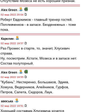
Отсутствие Мозеса не есть хороший признак.
Alex Green
-
02 мар 2022 20:04
Роберт Евдокимов - главный тренер гостей.
Поплевченков - в запасе. Безденежных - тоже
пока.
Карелин
-
02 мар 2022 19:57
Раз Промес в старте, то, значит, Хлусевич
справа.
Ну, посмотрим..Кстати, Мозеса и в запасе нет.
Состав полуторный.
Alex Green
-
02 мар 2022 19:55
"Кубань": Нестеренко, Большаков, Эдиев,
Хомуха, Ведерников, Алейников, Гурфов,
Петров, Сапета, Сидоров, Лаук.
авоська
-
02 мар 2022 19:51
Хороший составчик.Хлусевича хочется