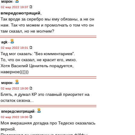
морон
-
02 мар 2022 19:07
впередсмотрящий
,
Так вроде за серебро мы ему обязаны, а не он
нам. Так что можем и промолчать о том что он
там сказал, но не молчим?
agk
-
02 мар 2022 19:01
Тед мог сказать: "Без комментариев".
То, что он сказал, не красит его, имхо.
Хотя Василий Ценитель порадуется,
наверное((()))
морон
-
02 мар 2022 19:00
Блять, я думал КР это главный приоритет на
остаток сезона...
впередсмотрящий
-
02 мар 2022 19:00
Моя вчерашняя догадка про Тедеско оказалась
верной.