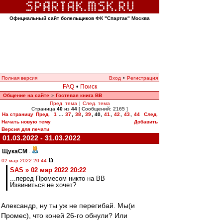
Официальный сайт болельщиков ФК "Спартак" Москва
Полная версия
Вход
•
Регистрация
FAQ
•
Поиск
Общение на сайте
Гостевая книга ВВ
»
Пред. тема
|
След. тема
Страница
40
из
44
[ Сообщений: 2165 ]
На страницу
Пред.
1
...
37
,
38
,
39
,
40
,
41
,
42
,
43
,
44
След.
Начать новую тему
Добавить
Версия для печати
01.03.2022 - 31.03.2022
ЩукаСМ
-
02 мар 2022 20:44
SAS » 02 мар 2022 20:22
...перед Промесом никто на ВВ
Извиниться не хочет?
Александр, ну ты уж не перегибай. Мы(и
Промес), что коней 26-го обнули? Или