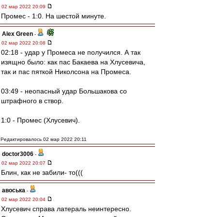
02 мар 2022 20:09
Промес - 1:0. На шестой минуте.
Alex Green
-
02 мар 2022 20:08
02:18 - удар у Промеса не получился. А так
изящно было: как пас Бакаева на Хлусевича,
так и пас пяткой Николсона на Промеса.
03:49 - неопасный удар Большакова со
штрафного в створ.
1:0 - Промес (Хлусевич).
Редактировалось 02 мар 2022 20:11
doctor3006
-
02 мар 2022 20:07
Блин, как не забили- то(((
авоська
-
02 мар 2022 20:04
Хлусевич справа латераль неинтересно.