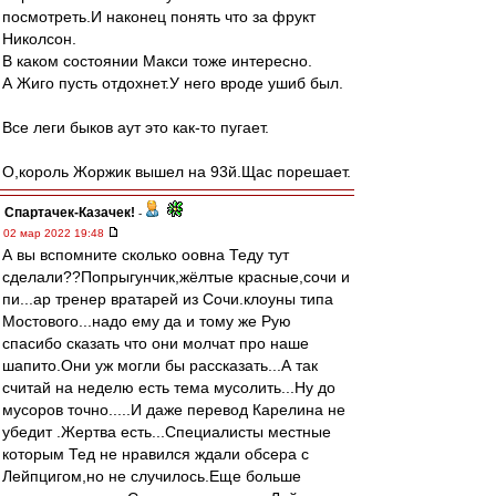
посмотреть.И наконец понять что за фрукт
Николсон.
В каком состоянии Макси тоже интересно.
А Жиго пусть отдохнет.У него вроде ушиб был.
Все леги быков аут это как-то пугает.
О,король Жоржик вышел на 93й.Щас порешает.
Спартачек-Казачек!
-
02 мар 2022 19:48
А вы вспомните сколько оовна Теду тут
сделали??Попрыгунчик,жёлтые красные,сочи и
пи...ар тренер вратарей из Сочи.клоуны типа
Мостового...надо ему да и тому же Рую
спасибо сказать что они молчат про наше
шапито.Они уж могли бы рассказать...А так
считай на неделю есть тема мусолить...Ну до
мусоров точно.....И даже перевод Карелина не
убедит .Жертва есть...Специалисты местные
которым Тед не нравился ждали обсера с
Лейпцигом,но не случилось.Еще больше