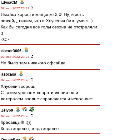
ЩукаСМ
-
02 мар 2022 20:31
Ямайка хорош в концовке 3:0! Ну, и хоть
офсайд, видим, что и Хлусевич бить умеет :)
Как бы сегодня все голы сезона не отстреляли
:(
<C>
doctor3006
-
02 мар 2022 20:28
Не было там никакого офсайда
авоська
-
02 мар 2022 20:26
Хлусевич хорош.
С таким уровнем сопротивления он и
латералем вполне справляется и исполняет.
Zely69
-
02 мар 2022 20:26
Красавцы!!! :)))
Когда хорошо, тогда хорошо.