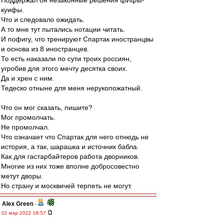
Поддержал он незаконные решения фИфы-
куифы.
Что и следовало ожидать.
А то мне тут пытались нотации читать.
И пофигу, что тренируют Спартак иностранцвы
и основа из 8 иностранцев.
То есть наказали по сути троих россиян,
угробив для этого мечту десятка своих.
Да и хрен с ним.
Тедеско отныне для меня нерукопожатный.
Что он мог сказать, пишите?
Мог промолчать.
Не промолчал.
Что означает что Спартак для него отнюдь не
история, а так, шарашка и источник бабла.
Как для гастарбайтеров работа дворников.
Многие из них тоже вполне добросовестно
метут дворы.
Но страну и москвичей терпеть не могут.
Alex Green
-
02 мар 2022 18:57