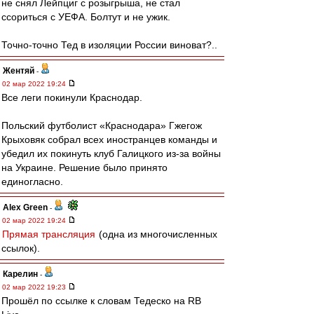
не снял Лейпциг с розыгрыша, не стал
ссориться с УЕФА. Болтут и не ужик.
Точно-точно Тед в изоляции России виноват?..
Жентяй
-
02 мар 2022 19:24
Все леги покинули Краснодар.
Польский футболист «Краснодара» Гжегож
Крыховяк собрал всех иностранцев команды и
убедил их покинуть клуб Галицкого из-за войны
на Украине. Решение было принято
единогласно.
Alex Green
-
02 мар 2022 19:24
Прямая трансляция
(одна из многочисленных
ссылок).
Карелин
-
02 мар 2022 19:23
Прошёл по ссылке к словам Тедеско на RB