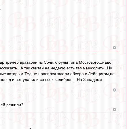
.
ар тренер вратарей из Сочи.клоуны типа Мостового...надо
сказать...А так считай на неделю есть тема мусолить...Ну
тные которым Тед не нравился ждали обсера с Лейпцигом,но
повод и вот ударили со всех калибров....На Западном
цией решили?