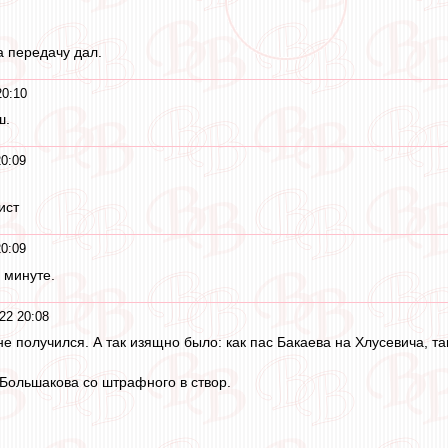
а передачу дал.
20:10
ш.
0:09
ист
0:09
 минуте.
22 20:08
не получился. А так изящно было: как пас Бакаева на Хлусевича, т
 Большакова со штрафного в створ.
.