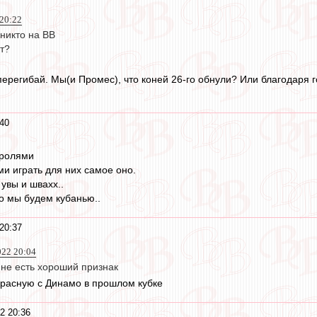
 20:22
никто на ВВ
т?
 перегибай. Мы(и Промес), что коней 26-го обнули? Или благодаря 
40
оролями
ми играть для них самое оно.
увы и швахх..
о мы будем кубанью..
20:37
022 20:04
 не есть хороший признак
а красную с Динамо в прошлом кубке
2 20:36