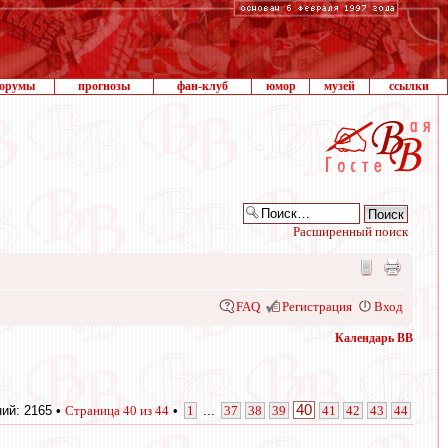
орумы
прогнозы
фан-клуб
юмор
музей
ссылки
Расширенный поиск
FAQ
Регистрация
Вход
Календарь ВВ
40
ий: 2165 •
Страница
40
из
44
•
1
...
37
38
39
41
42
43
44