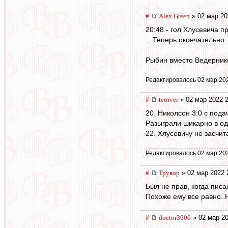
#
Alex Green
» 02 мар 20
20:48 - гол Хлусевича п
…Теперь окончательно.
Рыбин вместо Ведернико
Редактировалось 02 мар 20
#
teorver
» 02 мар 2022 2
20. Николсон 3:0 с пода
Разыграли шикарно в од
22. Хлусевичу не засчита
Редактировалось 02 мар 20
#
Трувор
» 02 мар 2022 
Был не прав, когда писа
Похоже ему все равно. 
#
doctor3006
» 02 мар 20