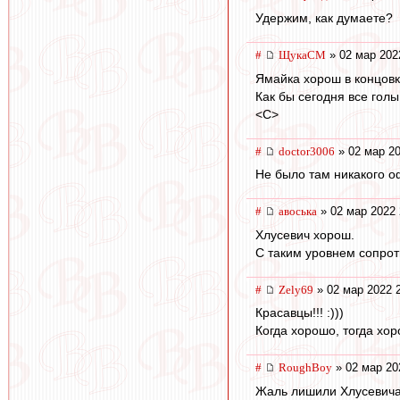
Удержим, как думаете?
#
ЩукаСМ
» 02 мар 202
Ямайка хорош в концовке
Как бы сегодня все голы
<C>
#
doctor3006
» 02 мар 20
Не было там никакого 
#
авоська
» 02 мар 2022 
Хлусевич хорош.
С таким уровнем сопрот
#
Zely69
» 02 мар 2022 
Красавцы!!! :)))
Когда хорошо, тогда хор
#
RoughBoy
» 02 мар 20
Жаль лишили Хлусевича 