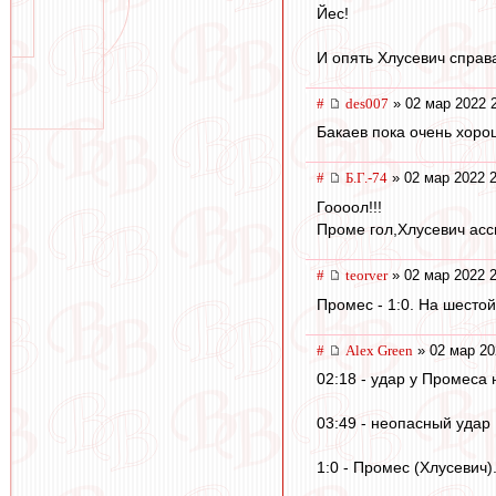
Йес!
И опять Хлусевич справ
#
des007
» 02 мар 2022 
Бакаев пока очень хоро
#
Б.Г.-74
» 02 мар 2022 2
Гоооол!!!
Проме гол,Хлусевич асс
#
teorver
» 02 мар 2022 2
Промес - 1:0. На шестой
#
Alex Green
» 02 мар 20
02:18 - удар у Промеса 
03:49 - неопасный удар
1:0 - Промес (Хлусевич)