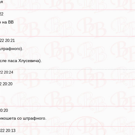
ая
22
о на ВВ
22 20:21
 штрафного).
осле паса Хлусевича).
22 20:24
2 20:20
0:20
рикошета со штрафного.
22 20:13