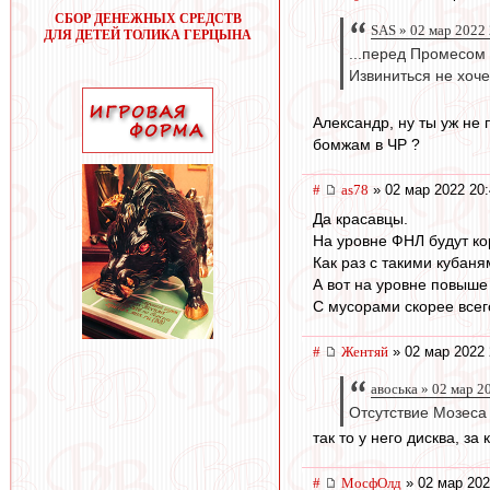
СБОР ДЕНЕЖНЫХ СРЕДСТВ
SAS » 02 мар 2022
ДЛЯ ДЕТЕЙ ТОЛИКА ГЕРЦЫНА
...перед Промесом 
Извиниться не хоче
Александр, ну ты уж не
бомжам в ЧР ?
#
as78
» 02 мар 2022 20:
Да красавцы.
На уровне ФНЛ будут к
Как раз с такими кубаня
А вот на уровне повыше 
С мусорами скорее всег
#
Жентяй
» 02 мар 2022 
авоська » 02 мар 2
Отсутствие Мозеса
так то у него дисква, з
#
МосфОлд
» 02 мар 202