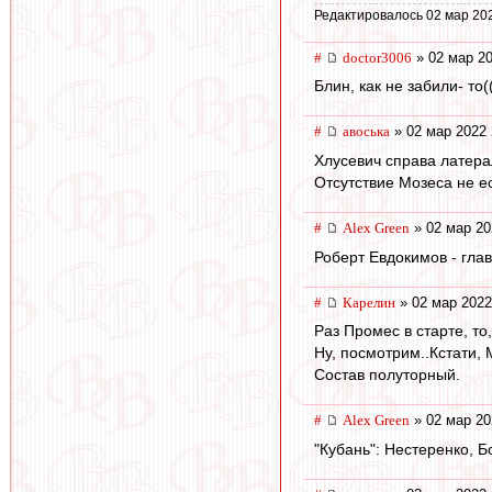
Редактировалось 02 мар 202
#
doctor3006
» 02 мар 20
Блин, как не забили- то(
#
авоська
» 02 мар 2022 
Хлусевич справа латера
Отсутствие Мозеса не е
#
Alex Green
» 02 мар 20
Роберт Евдокимов - глав
#
Карелин
» 02 мар 2022
Раз Промес в старте, то,
Ну, посмотрим..Кстати, 
Состав полуторный.
#
Alex Green
» 02 мар 20
"Кубань": Нестеренко, Б