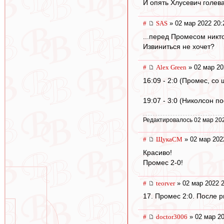
И опять Хлусевич голев
#
SAS
» 02 мар 2022 20:
...перед Промесом никт
Извиниться не хочет?
#
Alex Green
» 02 мар 20
16:09 - 2:0 (Промес, cо
19:07 - 3:0 (Николсон п
Редактировалось 02 мар 20
#
ЩукаСМ
» 02 мар 202
Красиво!
Промес 2-0!
#
teorver
» 02 мар 2022 2
17. Промес 2:0. После 
#
doctor3006
» 02 мар 20