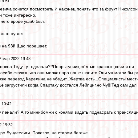
19:51
евича хочется посмотреть.И наконец понять что за фрукт Николсон
и тоже интересно.
 него вроде ушиб был.
ак-то пугает.
 на 93й.Щас порешает.
2 мар 2022 19:48
 оовна Теду тут сделали??Попрыгунчик,жёлтые красные,сочи и пи...
асибо сказать что они молчат про наше шапито.Они уж могли бы рас
 даже перевод Карелина не убедит .Жертва есть...Специалисты мес
 загрустили когда Спартаку достался Лейпциг.но Чу!!!Тед сам дал 
 19:42
у пенали? А то минибомжи с конями видать поднасрать с трансля
2 19:32
бро Бундеслиги. Повезло, на старом багаже.