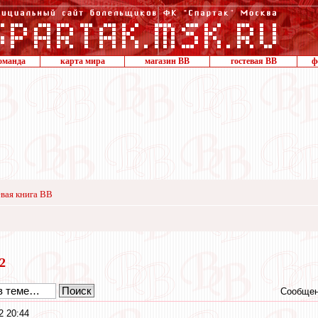
оманда
карта мира
магазин ВВ
гостевая ВВ
ф
вая книга ВВ
22
Сообщен
2 20:44