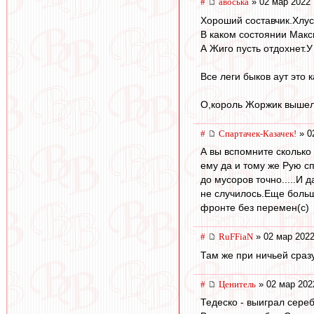
#
авоська
» 02 мар 2022 
Хороший составчик.Хлус
В каком состоянии Макс
А Жиго пусть отдохнет.У
Все леги быков аут это к
О,король Жоржик вышел
#
Спартачек-Казачек!
» 0
А вы вспомните сколько
ему да и тому же Рую сп
до мусоров точно.....И
не случилось.Еще больше
фронте без перемен(с)
#
RuFFiaN
» 02 мар 2022
Там же при ничьей сраз
#
Ценитель
» 02 мар 202
Тедеско - выиграл сере