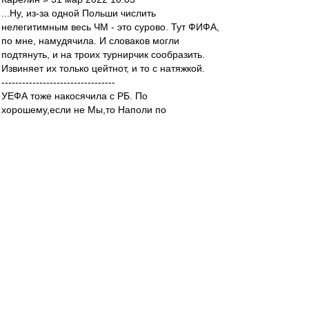
...Ну, из-за одной Польши числить
нелегитимным весь ЧМ - это сурово. Тут ФИФА,
по мне, намудячила. И словаков могли
подтянуть, и на троих турнирчик сообразить.
Извиняет их только цейтнот, и то с натяжкой.
---------------------------------
УЕФА тоже накосячила с РБ. По
хорошему,если не Мы,то Наполи по
справедливости должны были играть в 1/8.
a Still of the Night просто бессовестно ...Дядя
Джим и дядя Роберт бы не одобрили.
mifta
-
01 апр 2022 03:31
из Хабаровска » 01 апр 2022 02:49
а то, что мимо этого ЧМ - муйня
Да в любом случае скорее всего не попали бы
на ЧМ: и Польша, и Швеция посильнее России
будут, так что выиграть два матча из двух едва
ли вышло б.
из Хабаровска
-
01 апр 2022 02:49