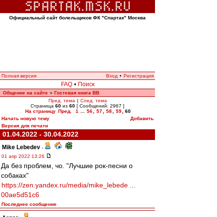
Официальный сайт болельщиков ФК "Спартак" Москва
Полная версия
Вход
•
Регистрация
FAQ
•
Поиск
Общение на сайте
Гостевая книга ВВ
»
Пред. тема
|
След. тема
Страница
60
из
60
[ Сообщений: 2967 ]
На страницу
Пред.
1
...
56
,
57
,
58
,
59
,
60
Начать новую тему
Добавить
Версия для печати
01.04.2022 - 30.04.2022
Mike Lebedev
-
01 апр 2022 13:26
Да без проблем, чо. "Лучшие рок-песни о
собаках"
https://zen.yandex.ru/media/mike_lebede ...
00ae5d51c6
Последнее сообщение