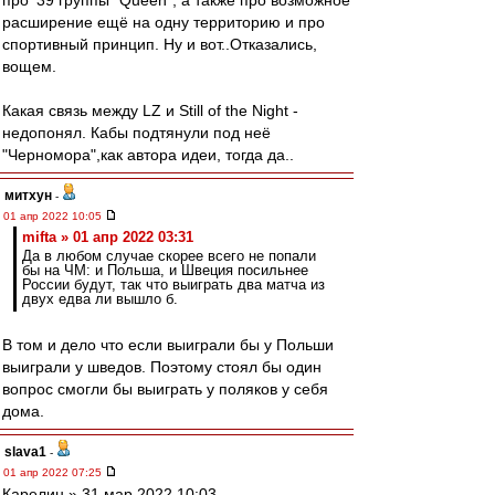
про '39 группы "Queen", а также про возможное
расширение ещё на одну территорию и про
спортивный принцип. Ну и вот..Отказались,
вощем.
Какая связь между LZ и Still of the Night -
недопонял. Кабы подтянули под неё
"Черномора",как автора идеи, тогда да..
митхун
-
01 апр 2022 10:05
mifta » 01 апр 2022 03:31
Да в любом случае скорее всего не попали
бы на ЧМ: и Польша, и Швеция посильнее
России будут, так что выиграть два матча из
двух едва ли вышло б.
В том и дело что если выиграли бы у Польши
выиграли у шведов. Поэтому стоял бы один
вопрос смогли бы выиграть у поляков у себя
дома.
slava1
-
01 апр 2022 07:25
Карелин » 31 мар 2022 10:03