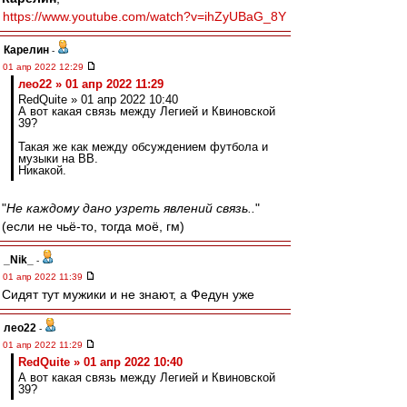
https://www.youtube.com/watch?v=ihZyUBaG_8Y
Карелин
-
01 апр 2022 12:29
лео22 » 01 апр 2022 11:29
RedQuite » 01 апр 2022 10:40
А вот какая связь между Легией и Квиновской
39?
Такая же как между обсуждением футбола и
музыки на ВВ.
Никакой.
"
Не каждому дано узреть явлений связь..
"
(если не чьё-то, тогда моё, гм)
_Nik_
-
01 апр 2022 11:39
Сидят тут мужики и не знают, а Федун уже
лео22
-
01 апр 2022 11:29
RedQuite » 01 апр 2022 10:40
А вот какая связь между Легией и Квиновской
39?