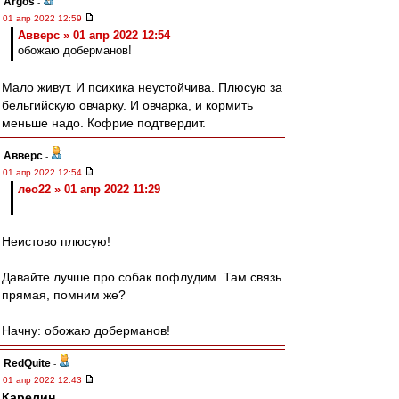
Argos
-
01 апр 2022 12:59
Авверс » 01 апр 2022 12:54
обожаю доберманов!
Мало живут. И психика неустойчива. Плюсую за
бельгийскую овчарку. И овчарка, и кормить
меньше надо. Кофрие подтвердит.
Авверс
-
01 апр 2022 12:54
лео22 » 01 апр 2022 11:29
Неистово плюсую!
Давайте лучше про собак пофлудим. Там связь
прямая, помним же?
Начну: обожаю доберманов!
RedQuite
-
01 апр 2022 12:43
Карелин
,