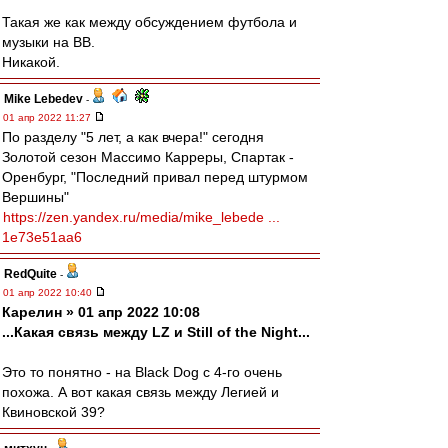
Такая же как между обсуждением футбола и
музыки на ВВ.
Никакой.
Mike Lebedev
-
01 апр 2022 11:27
По разделу "5 лет, а как вчера!" сегодня
Золотой сезон Массимо Карреры, Спартак -
Оренбург, "Последний привал перед штурмом
Вершины"
https://zen.yandex.ru/media/mike_lebede ...
1e73e51aa6
RedQuite
-
01 апр 2022 10:40
Карелин » 01 апр 2022 10:08
...Какая связь между LZ и Still of the Night...
Это то понятно - на Black Dog с 4-го очень
похожа. А вот какая связь между Легией и
Квиновской 39?