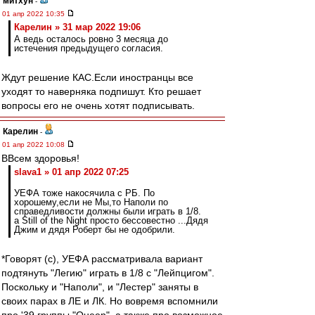
митхун
-
01 апр 2022 10:35
Карелин » 31 мар 2022 19:06
А ведь осталось ровно 3 месяца до
истечения предыдущего согласия.
Ждут решение КАС.Если иностранцы все
уходят то наверняка подпишут. Кто решает
вопросы его не очень хотят подписывать.
Карелин
-
01 апр 2022 10:08
ВВсем здоровья!
slava1 » 01 апр 2022 07:25
УЕФА тоже накосячила с РБ. По
хорошему,если не Мы,то Наполи по
справедливости должны были играть в 1/8.
a Still of the Night просто бессовестно ...Дядя
Джим и дядя Роберт бы не одобрили.
*Говорят (с), УЕФА рассматривала вариант
подтянуть "Легию" играть в 1/8 с "Лейпцигом".
Поскольку и "Наполи", и "Лестер" заняты в
своих парах в ЛЕ и ЛК. Но вовремя вспомнили