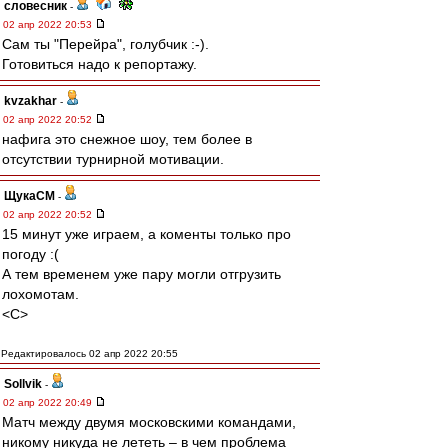
словесник
-
02 апр 2022 20:53
Сам ты "Перейра", голубчик :-).
Готовиться надо к репортажу.
kvzakhar
-
02 апр 2022 20:52
нафига это снежное шоу, тем более в
отсутствии турнирной мотивации.
ЩукаСМ
-
02 апр 2022 20:52
15 минут уже играем, а коменты только про
погоду :(
А тем временем уже пару могли отгрузить
лохомотам.
<C>
Редактировалось 02 апр 2022 20:55
Sollvik
-
02 апр 2022 20:49
Матч между двумя московскими командами,
никому никуда не лететь – в чем проблема