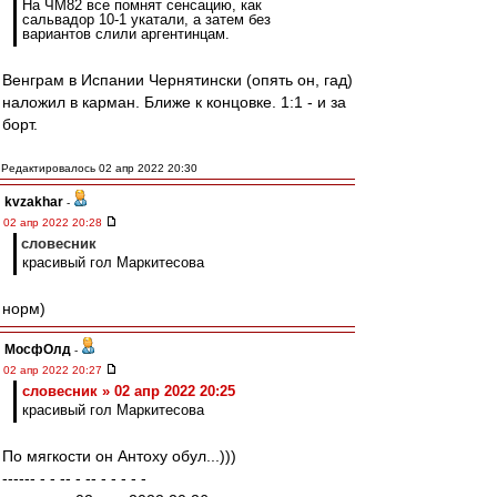
На ЧМ82 все помнят сенсацию, как
сальвадор 10-1 укатали, а затем без
вариантов слили аргентинцам.
Венграм в Испании Чернятински (опять он, гад)
наложил в карман. Ближе к концовке. 1:1 - и за
борт.
Редактировалось 02 апр 2022 20:30
kvzakhar
-
02 апр 2022 20:28
словесник
красивый гол Маркитесова
норм)
МосфОлд
-
02 апр 2022 20:27
словесник » 02 апр 2022 20:25
красивый гол Маркитесова
По мягкости он Антоху обул...)))
------ - - -- - -- - - - - -