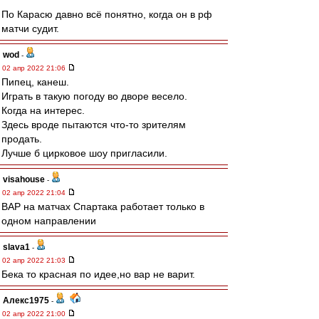
По Карасю давно всё понятно, когда он в рф
матчи судит.
wod
-
02 апр 2022 21:06
Пипец, канеш.
Играть в такую погоду во дворе весело.
Когда на интерес.
Здесь вроде пытаются что-то зрителям
продать.
Лучше б цирковое шоу пригласили.
visahouse
-
02 апр 2022 21:04
ВАР на матчах Спартака работает только в
одном направлении
slava1
-
02 апр 2022 21:03
Бека то красная по идее,но вар не варит.
Алекс1975
-
02 апр 2022 21:00