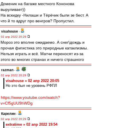
Доменик на багаже местного Кононова
выруливает))
На вскидку -Нилаши и Тёрёчик были зе бест. А
что й то вдруг про венгров? Пропустил.
visahouse
-
02 апр 2022 20:29
Мороз это вполне ожидаемо. А снег\дождь и
прочая фигистика это природные катаклизмы.
Нельзя играть и всё. Матчи переносят из-за
этого во многих странах и ничего страшного
razman
-
02 апр 2022 20:29
visahouse » 02 апр 2022 20:05
Но это был не уровень РФПЛ
https://www.youtube.com/watch?
v=Cf5gUU9hWDg
Карелин
-
02 апр 2022 20:29
extratime » 02 апр 2022 19:54