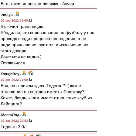
Есть такая японская лисичка - Ахули...
zmeya
-
02 апр 2022 21:00
Включил трансляцию.
Убедился, что соревнование по футболу у нас
проводят ради процесса проведения, а не
ради привлечения зрителя и извлечения из
этого дохода.
Даже мяч не видно )
Отключился.
RoughBoy
-
02 апр 2022 21:00
Бля, вот причем здесь Тедеско? :( какое
отношение он сегодня имеет к Спартаку?
Какое, блядь, к нам имеет отношение клуб из
Лейпцига?
МосфОлд
-
02 апр 2022 20:53
Тедеско З:0л!