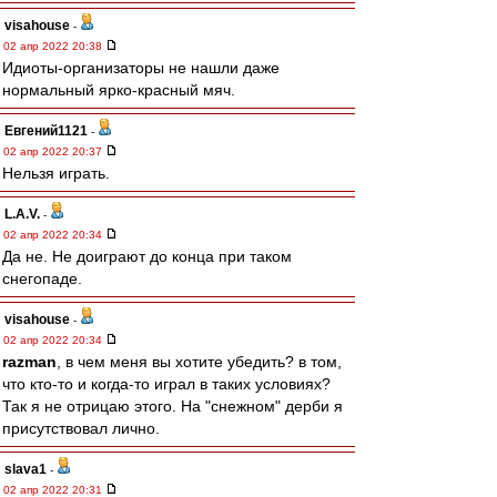
visahouse
-
02 апр 2022 20:38
Идиоты-организаторы не нашли даже
нормальный ярко-красный мяч.
Евгений1121
-
02 апр 2022 20:37
Нельзя играть.
L.А.V.
-
02 апр 2022 20:34
Да не. Не доиграют до конца при таком
снегопаде.
visahouse
-
02 апр 2022 20:34
razman
, в чем меня вы хотите убедить? в том,
что кто-то и когда-то играл в таких условиях?
Так я не отрицаю этого. На "снежном" дерби я
присутствовал лично.
slava1
-
02 апр 2022 20:31