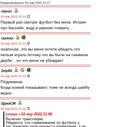
Редактировалось 02 апр 2022 21:17
slava1
-
02 апр 2022 21:13
Первый раз смотрю футбол без мяча. Истрия
про бассейн, воду и умение плавать...
razman
-
02 апр 2022 21:12
visahouse, это вы меня хотите убедить что
нельзя играть потому что вы были на снежном
дерби .. но это меня не убеждает
Zely69
-
02 апр 2022 21:12
Подумаешь
Когда хоккей показывают, тоже не всегда шайбу
видно
ЩукаСМ
-
02 апр 2022 21:10
zmeya » 02 апр 2022 21:00
Включил трансляцию.
Убедился, что соревнование по футболу у
нас проводят ради процесса проведения, а не