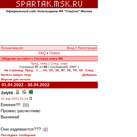
Официальный сайт болельщиков ФК "Спартак" Москва
Полная версия
Вход
•
Регистрация
FAQ
•
Поиск
Общение на сайте
Гостевая книга ВВ
»
Пред. тема
|
След. тема
Страница
57
из
60
[ Сообщений: 2967 ]
На страницу
Пред.
1
...
54
,
55
,
56
,
57
,
58
,
59
,
60
След.
Начать новую тему
Добавить
Версия для печати
01.04.2022 - 30.04.2022
Zely69
-
02 апр 2022 21:16
Ееееее!!!! :))))
Промес расчетливо
Вынимай
Они издеваются??? :(((
Последнее сообщение