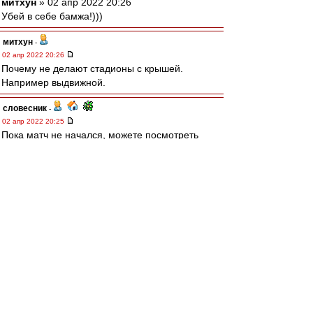
митхун
» 02 апр 2022 20:26
Убей в себе бамжа!)))
митхун
-
02 апр 2022 20:26
Почему не делают стадионы с крышей.
Например выдвижной.
словесник
-
02 апр 2022 20:25
Пока матч не начался, можете посмотреть
красивый
гол
Маркитесова в Калининграде. Не
выдержал, вырезал и выложил :-).
ЩукаСМ
-
02 апр 2022 20:18
visahouse » 02 апр 2022 20:05
Отменять матч, наверняка, можно по разным
причинам. Это форс-мажор называется.
Форс-мажор, это мороз! А снег, это косяк РУ
стадио, опоздали дать команду "чистить" (или
не хотели играть). А это неготовность стадио,
0:3, и "добрый вечер"