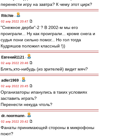
перенести игру на завтра? К чему этот цирк?
Ritchie
-
02 апр 2022 20:47
"Снежное дерби"-2 ? В 2002-м мы его
проиграли... Ну как проиграли... кроме снега и
судья пони сильно помог... Но гол тогда
Кудряшов положил классный !))
Евгений1121
-
02 апр 2022 20:46
Блять,кто-нибудь (из зрителей) видит мяч?
adler1969
-
02 апр 2022 20:45
Организаторы ипанулись в таких условиях
заставить играть?
Перенести некуда чтоль?
dr. noormann
-
02 апр 2022 20:42
Фанаты принимающей стороны в микрофоны
поют?