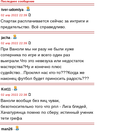
Последнее сообщение
tver-udomlya
-
02 апр 2022 22:39
Спартак расплачивается сейчас за интриги и
предательство. Всё справедливо.
jacha
-
02 апр 2022 22:39
При Ваноли мы ни разу не были хуже
соперника по игре и всего один раз
выиграли.Что это невезуха или недостаток
мастерства?Ну и конечно плюс
судейство...Проклял нас кто-то???Когда же
наконец футбол будет приносить радость???
Kot11
-
02 апр 2022 22:38
Ваноли вообще без яиц чувак,
безотносительно того что рпл - Лига блядей,
Хачатурянца помню по сберу, истинный ученик
тети грефа
man26
-