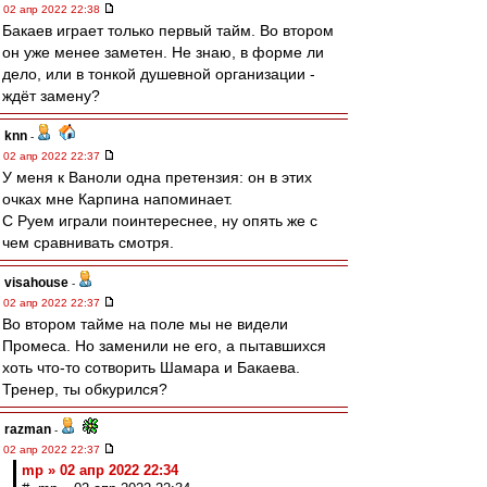
02 апр 2022 22:38
Бакаев играет только первый тайм. Во втором
он уже менее заметен. Не знаю, в форме ли
дело, или в тонкой душевной организации -
ждёт замену?
knn
-
02 апр 2022 22:37
У меня к Ваноли одна претензия: он в этих
очках мне Карпина напоминает.
С Руем играли поинтереснее, ну опять же с
чем сравнивать смотря.
visahouse
-
02 апр 2022 22:37
Во втором тайме на поле мы не видели
Промеса. Но заменили не его, а пытавшихся
хоть что-то сотворить Шамара и Бакаева.
Тренер, ты обкурился?
razman
-
02 апр 2022 22:37
mp » 02 апр 2022 22:34