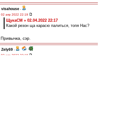
visahouse
-
02 апр 2022 22:19
ЩукаСМ » 02.04.2022 22:17
Какой резон ща карасю палиться, топя Нас?
Привычка, сэр.
Zely69
-
02 апр 2022 22:18
Максимилиан, конечно, совсем не мастер
мелкого фола :)))
ЩукаСМ
-
02 апр 2022 22:17
Для либителей Конспирологии и Заговоров.
Какой резон ща карасю палиться, топя Нас?
Лохо больший конкурент для коней и бомжей ,
чем Мы в этом сезоне.
<C>
razman
-
02 апр 2022 22:16