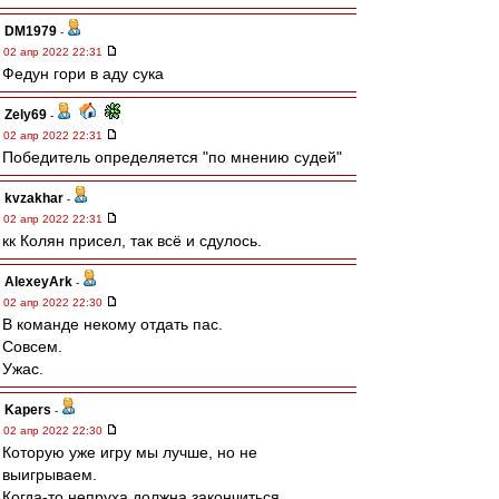
DM1979
-
02 апр 2022 22:31
Федун гори в аду сука
Zely69
-
02 апр 2022 22:31
Победитель определяется "по мнению судей"
kvzakhar
-
02 апр 2022 22:31
кк Колян присел, так всё и сдулось.
AlexeyArk
-
02 апр 2022 22:30
В команде некому отдать пас.
Совсем.
Ужас.
Kapers
-
02 апр 2022 22:30
Которую уже игру мы лучше, но не
выигрываем.
Когда-то непруха должна закончиться.