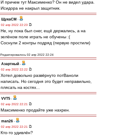
И причем тут Максименко? Он не видел удара.
Исидора не накрыл защитник.
ЩукаСМ
-
02 апр 2022 22:23
Не, ну пока был снег, ещё держались, а на
зелёном поле играть не обучены :(
Соснули 2 контры подряд (первую простили)
Редактировалось 02 апр 2022 22:24
Азартный
-
02 апр 2022 22:22
Хотел довольно развёрнуто потВаноли
написать. Но сегодня это будет неправильно,
плясать на костях...
VVT5
-
02 апр 2022 22:21
Максименко продайте уже нахрен.
man26
-
02 апр 2022 22:21
Кто-то удивлён?