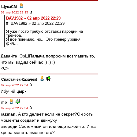
ЩукаСМ
-
02 апр 2022 22:35
BAV1982 » 02 апр 2022 22:29
# BAV1982 » 02 апр 2022 22:29
Я уже прсто требую отставки пародии на
тренера.
Я всё понимаю, но... Это тренер уровня
фнл...
Давайте ЮрШПалыча попросим возглавить то,
что мы видим сейчас :) :) :)
<C>
Спартачек-Казачек!
-
02 апр 2022 22:34
Ибучий цырк
mp
-
02 апр 2022 22:34
razman
, А кто делает если не секрет?Он хоть
моменты создает и движуху
впереди.Системный он или еще какой-то. И на
хрена менять именно его?