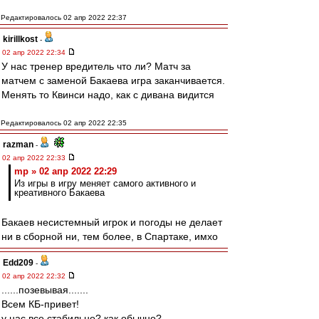
Редактировалось 02 апр 2022 22:37
kirillkost
-
02 апр 2022 22:34
У нас тренер вредитель что ли? Матч за
матчем с заменой Бакаева игра заканчивается.
Менять то Квинси надо, как с дивана видится
Редактировалось 02 апр 2022 22:35
razman
-
02 апр 2022 22:33
mp » 02 апр 2022 22:29
Из игры в игру меняет самого активного и
креативного Бакаева
Бакаев несистемный игрок и погоды не делает
ни в сборной ни, тем более, в Спартаке, имхо
Edd209
-
02 апр 2022 22:32
......позевывая.......
Всем КБ-привет!
у нас все стабильно? как обычно?