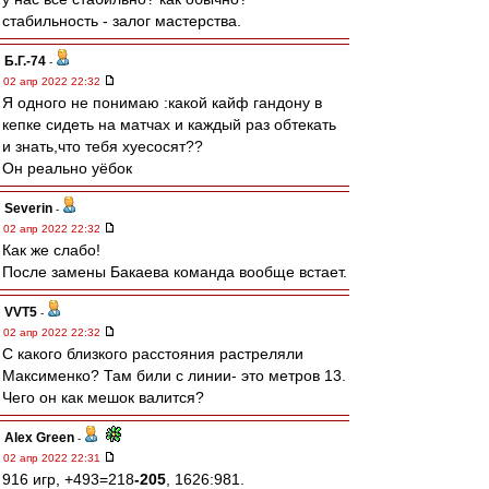
стабильность - залог мастерства.
Б.Г.-74
-
02 апр 2022 22:32
Я одного не понимаю :какой кайф гандону в
кепке сидеть на матчах и каждый раз обтекать
и знать,что тебя хуесосят??
Он реально уёбок
Severin
-
02 апр 2022 22:32
Как же слабо!
После замены Бакаева команда вообще встает.
VVT5
-
02 апр 2022 22:32
С какого близкого расстояния растреляли
Максименко? Там били с линии- это метров 13.
Чего он как мешок валится?
Alex Green
-
02 апр 2022 22:31
916 игр, +493=218
-205
, 1626:981.