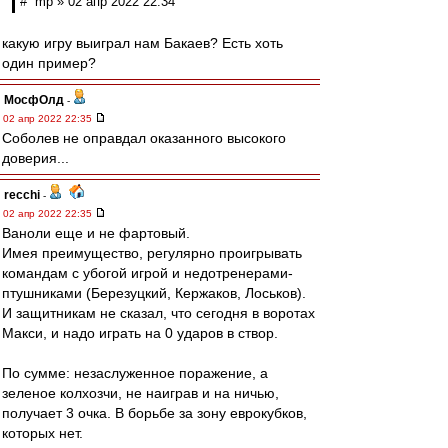
# mp » 02 апр 2022 22:34
какую игру выиграл нам Бакаев? Есть хоть
один пример?
МосфОлд
-
02 апр 2022 22:35
Соболев не оправдал оказанного высокого
доверия...
recchi
-
02 апр 2022 22:35
Ваноли еще и не фартовый.
Имея преимущество, регулярно проигрывать
командам с убогой игрой и недотренерами-
птушниками (Березуцкий, Кержаков, Лоськов).
И защитникам не сказал, что сегодня в воротах
Макси, и надо играть на 0 ударов в створ.
По сумме: незаслуженное поражение, а
зеленое колхозчи, не наиграв и на ничью,
получает 3 очка. В борьбе за зону еврокубков,
которых нет.