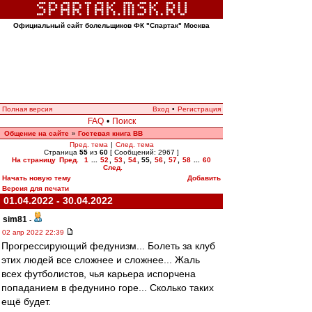
Официальный сайт болельщиков ФК "Спартак" Москва
Полная версия
Вход
•
Регистрация
FAQ
•
Поиск
Общение на сайте
Гостевая книга ВВ
»
Пред. тема
|
След. тема
Страница
55
из
60
[ Сообщений: 2967 ]
На страницу
Пред.
1
...
52
,
53
,
54
,
55
,
56
,
57
,
58
...
60
След.
Начать новую тему
Добавить
Версия для печати
01.04.2022 - 30.04.2022
sim81
-
02 апр 2022 22:39
Прогрессирующий федунизм... Болеть за клуб
этих людей все сложнее и сложнее... Жаль
всех футболистов, чья карьера испорчена
попаданием в федунино горе... Сколько таких
ещё будет.