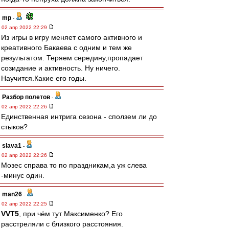
mp
-
02 апр 2022 22:29
Из игры в игру меняет самого активного и
креативного Бакаева с одним и тем же
результатом. Теряем середину,пропадает
созидание и активность. Ну ничего.
Научится.Какие его годы.
Разбор полетов
-
02 апр 2022 22:26
Единственная интрига сезона - сползем ли до
стыков?
slava1
-
02 апр 2022 22:26
Мозес справа то по праздникам,а уж слева
-минус один.
man26
-
02 апр 2022 22:25
VVT5
, при чём тут Максименко? Его
расстреляли с близкого расстояния.